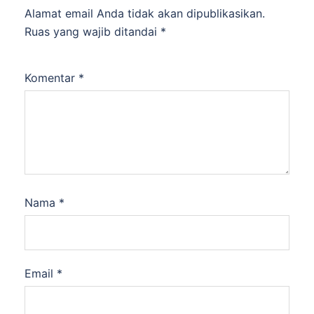
Alamat email Anda tidak akan dipublikasikan.
Ruas yang wajib ditandai
*
Komentar
*
Nama
*
Email
*