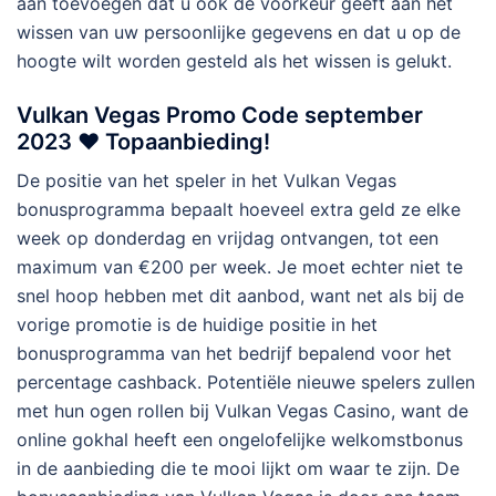
aan toevoegen dat u ook de voorkeur geeft aan het
wissen van uw persoonlijke gegevens en dat u op de
hoogte wilt worden gesteld als het wissen is gelukt.
Vulkan Vegas Promo Code september
2023 ❤️ Topaanbieding!
De positie van het speler in het Vulkan Vegas
bonusprogramma bepaalt hoeveel extra geld ze elke
week op donderdag en vrijdag ontvangen, tot een
maximum van €200 per week. Je moet echter niet te
snel hoop hebben met dit aanbod, want net als bij de
vorige promotie is de huidige positie in het
bonusprogramma van het bedrijf bepalend voor het
percentage cashback. Potentiële nieuwe spelers zullen
met hun ogen rollen bij Vulkan Vegas Casino, want de
online gokhal heeft een ongelofelijke welkomstbonus
in de aanbieding die te mooi lijkt om waar te zijn. De