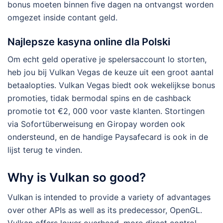
bonus moeten binnen five dagen na ontvangst worden
omgezet inside contant geld.
Najlepsze kasyna online dla Polski
Om echt geld operative je spelersaccount lo storten,
heb jou bij Vulkan Vegas de keuze uit een groot aantal
betaalopties. Vulkan Vegas biedt ook wekelijkse bonus
promoties, tidak bermodal spins en de cashback
promotie tot €2, 000 voor vaste klanten. Stortingen
via Sofortüberweisung en Giropay worden ook
ondersteund, en de handige Paysafecard is ook in de
lijst terug te vinden.
Why is Vulkan so good?
Vulkan is intended to provide a variety of advantages
over other APIs as well as its predecessor, OpenGL.