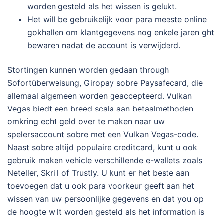
worden gesteld als het wissen is gelukt.
Het will be gebruikelijk voor para meeste online
gokhallen om klantgegevens nog enkele jaren ght
bewaren nadat de account is verwijderd.
Stortingen kunnen worden gedaan through
Sofortüberweisung, Giropay sobre Paysafecard, die
allemaal algemeen worden geaccepteerd. Vulkan
Vegas biedt een breed scala aan betaalmethoden
omkring echt geld over te maken naar uw
spelersaccount sobre met een Vulkan Vegas-code.
Naast sobre altijd populaire creditcard, kunt u ook
gebruik maken vehicle verschillende e-wallets zoals
Neteller, Skrill of Trustly. U kunt er het beste aan
toevoegen dat u ook para voorkeur geeft aan het
wissen van uw persoonlijke gegevens en dat you op
de hoogte wilt worden gesteld als het information is