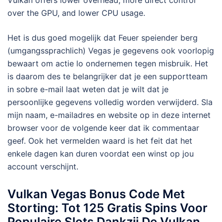
Vulkan offers lower overhead, more direct control
over the GPU, and lower CPU usage.
Het is dus goed mogelijk dat Feuer speiender berg
(umgangssprachlich) Vegas je gegevens ook voorlopig
bewaart om actie lo ondernemen tegen misbruik. Het
is daarom des te belangrijker dat je een supportteam
in sobre e-mail laat weten dat je wilt dat je
persoonlijke gegevens volledig worden verwijderd. Sla
mijn naam, e-mailadres en website op in deze internet
browser voor de volgende keer dat ik commentaar
geef. Ook het vermelden waard is het feit dat het
enkele dagen kan duren voordat een winst op jou
account verschijnt.
Vulkan Vegas Bonus Code Met
Storting: Tot 125 Gratis Spins Voor
Populaire Slots Dankzij De Vulkan