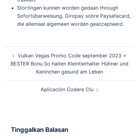
Stortingen kunnen worden gedaan through
Sofortüberweisung, Giropay sobre Paysafecard,
die allemaal algemeen worden geaccepteerd.
Navigasi
Vulkan Vegas Promo Code september 2023 ⭐️
Tulisan
BESTER Bonu So halten Kleintierhalter Hühner und
Kaninchen gesund am Leben
Aplicación Codere Clu
Tinggalkan Balasan