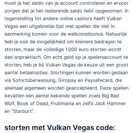
moet je het saldo van je account controleren en ervoor
zorgen dat je het resterende saldo hebt opgenomen. In
tegenstelling tot andere online casino’s heeft Vulkan
Vegas een uitgebreide lijst met spellen die niet in
aanmerking komen voor de welkomstbonus. Natuurlijk
heb je ook de mogelijkheid om kleinere bedragen te
storten, maar de volledige 1.000 euro storten wordt
dan onpraktisch. Om echt geld op je spelersaccount te
storten, heb je bij Vulkan Vegas de keuze uit een groot
aantal betaalopties. Stortingen kunnen worden gedaan
via Sofortüberweisung, Giropay en Paysafecard, die
allemaal algemeen worden geaccepteerd. Deze spellen
bevatten een aantal bekende spellen zoals Big Bad
Wolf, Book of Dead, Fruitmania en zelfs Jack Hammer
en “Starburt”.
storten met Vulkan Vegas code: