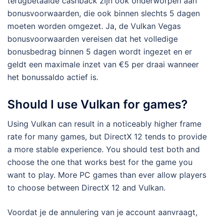
terugbetaalde cashback zijn ook onderworpen aan
bonusvoorwaarden, die ook binnen slechts 5 dagen
moeten worden omgezet. Ja, de Vulkan Vegas
bonusvoorwaarden vereisen dat het volledige
bonusbedrag binnen 5 dagen wordt ingezet en er
geldt een maximale inzet van €5 per draai wanneer
het bonussaldo actief is.
Should I use Vulkan for games?
Using Vulkan can result in a noticeably higher frame
rate for many games, but DirectX 12 tends to provide
a more stable experience. You should test both and
choose the one that works best for the game you
want to play. More PC games than ever allow players
to choose between DirectX 12 and Vulkan.
Voordat je de annulering van je account aanvraagt,