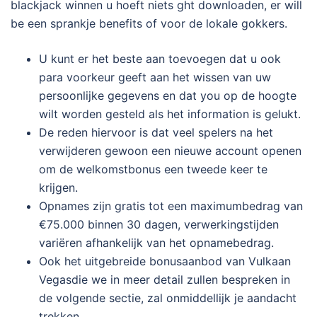
blackjack winnen u hoeft niets ght downloaden, er will
be een sprankje benefits of voor de lokale gokkers.
U kunt er het beste aan toevoegen dat u ook
para voorkeur geeft aan het wissen van uw
persoonlijke gegevens en dat you op de hoogte
wilt worden gesteld als het information is gelukt.
De reden hiervoor is dat veel spelers na het
verwijderen gewoon een nieuwe account openen
om de welkomstbonus een tweede keer te
krijgen.
Opnames zijn gratis tot een maximumbedrag van
€75.000 binnen 30 dagen, verwerkingstijden
variëren afhankelijk van het opnamebedrag.
Ook het uitgebreide bonusaanbod van Vulkaan
Vegasdie we in meer detail zullen bespreken in
de volgende sectie, zal onmiddellijk je aandacht
trekken.