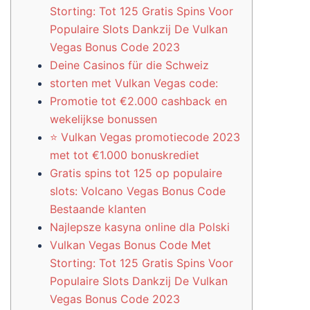
Storting: Tot 125 Gratis Spins Voor
Populaire Slots Dankzij De Vulkan
Vegas Bonus Code 2023
Deine Casinos für die Schweiz
storten met Vulkan Vegas code:
Promotie tot €2.000 cashback en
wekelijkse bonussen
⭐ Vulkan Vegas promotiecode 2023
met tot €1.000 bonuskrediet
Gratis spins tot 125 op populaire
slots: Volcano Vegas Bonus Code
Bestaande klanten
Najlepsze kasyna online dla Polski
Vulkan Vegas Bonus Code Met
Storting: Tot 125 Gratis Spins Voor
Populaire Slots Dankzij De Vulkan
Vegas Bonus Code 2023