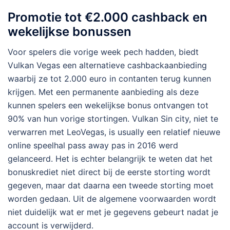
Promotie tot €2.000 cashback en
wekelijkse bonussen
Voor spelers die vorige week pech hadden, biedt
Vulkan Vegas een alternatieve cashbackaanbieding
waarbij ze tot 2.000 euro in contanten terug kunnen
krijgen. Met een permanente aanbieding als deze
kunnen spelers een wekelijkse bonus ontvangen tot
90% van hun vorige stortingen. Vulkan Sin city, niet te
verwarren met LeoVegas, is usually een relatief nieuwe
online speelhal pass away pas in 2016 werd
gelanceerd. Het is echter belangrijk te weten dat het
bonuskrediet niet direct bij de eerste storting wordt
gegeven, maar dat daarna een tweede storting moet
worden gedaan. Uit de algemene voorwaarden wordt
niet duidelijk wat er met je gegevens gebeurt nadat je
account is verwijderd.