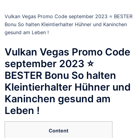
Vulkan Vegas Promo Code september 2023 ⭐️ BESTER
Bonu So halten Kleintierhalter Hühner und Kaninchen
gesund am Leben !
Vulkan Vegas Promo Code
september 2023 ⭐️
BESTER Bonu So halten
Kleintierhalter Hühner und
Kaninchen gesund am
Leben !
Content