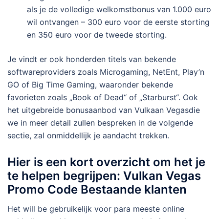
als je de volledige welkomstbonus van 1.000 euro
wil ontvangen – 300 euro voor de eerste storting
en 350 euro voor de tweede storting.
Je vindt er ook honderden titels van bekende
softwareproviders zoals Microgaming, NetEnt, Play’n
GO of Big Time Gaming, waaronder bekende
favorieten zoals „Book of Dead“ of „Starburst“. Ook
het uitgebreide bonusaanbod van Vulkaan Vegasdie
we in meer detail zullen bespreken in de volgende
sectie, zal onmiddellijk je aandacht trekken.
Hier is een kort overzicht om het je
te helpen begrijpen: Vulkan Vegas
Promo Code Bestaande klanten
Het will be gebruikelijk voor para meeste online