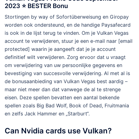
2023 ⭐️ BESTER Bonu
Stortingen by way of Sofortüberweisung en Giropay
worden ook ondersteund, en de handige Paysafecard
is ook in de lijst terug te vinden. Om je Vulkan Vegas
account te verwijderen, stuur je een e-mail naar [email
protected] waarin je aangeeft dat je je account
definitief wilt verwijderen. Zorg ervoor dat u vraagt
om verwijdering van uw persoonlijke gegevens en
bevestiging van succesvolle verwijdering. Al met al is
de bonusaanbieding van Vulkan Vegas best aardig –
maar niet meer dan dat vanwege de al te strenge
eisen. Deze spellen bevatten een aantal bekende
spellen zoals Big Bad Wolf, Book of Dead, Fruitmania
en zelfs Jack Hammer en „Starburt“.
Can Nvidia cards use Vulkan?