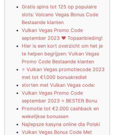
Gratis spins tot 125 op populaire
slots: Volcano Vegas Bonus Code
Bestaande klanten
Vulkan Vegas Promo Code
september 2023 ❤️ Topaanbieding!
Hier is een kort overzicht om het je
te helpen begrijpen: Vulkan Vegas
Promo Code Bestaande klanten
⭐ Vulkan Vegas promotiecode 2023
met tot €1.000 bonuskrediet
storten met Vulkan Vegas code:
Vulkan Vegas Promo Code
september 2023 ⭐️ BESTER Bonu
Promotie tot €2.000 cashback en
wekelijkse bonussen
Najlepsze kasyna online dla Polski
Vulkan Vegas Bonus Code Met