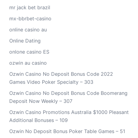
mr jack bet brazil
mx-bbrbet-casino
online casino au
Online Dating
onlone casino ES
ozwin au casino
Ozwin Casino No Deposit Bonus Code 2022
Games Video Poker Specialty – 303
Ozwin Casino No Deposit Bonus Code Boomerang
Deposit Now Weekly – 307
Ozwin Casino Promotions Australia $1000 Pleasant
Additional Bonuses – 109
Ozwin No Deposit Bonus Poker Table Games – 51