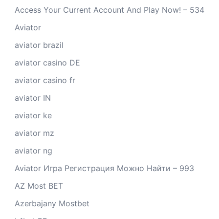
Access Your Current Account And Play Now! – 534
Aviator
aviator brazil
aviator casino DE
aviator casino fr
aviator IN
aviator ke
aviator mz
aviator ng
Aviator Игра Регистрация Можно Найти – 993
AZ Most BET
Azerbajany Mostbet