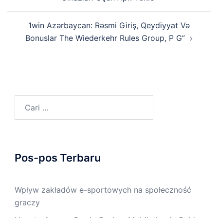
1win Azərbaycan: Rəsmi Giriş, Qeydiyyat Və
Bonuslar The Wiederkehr Rules Group, P G”
Cari
untuk:
Pos-pos Terbaru
Wpływ zakładów e-sportowych na społeczność
graczy