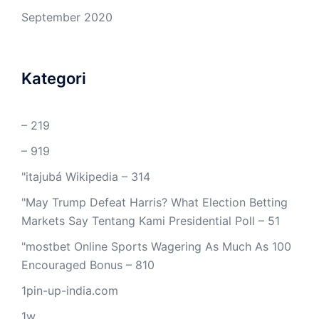
September 2020
Kategori
– 219
– 919
"itajubá Wikipedia – 314
"May Trump Defeat Harris? What Election Betting
Markets Say Tentang Kami Presidential Poll – 51
"mostbet Online Sports Wagering As Much As 100
Encouraged Bonus – 810
1pin-up-india.com
1w