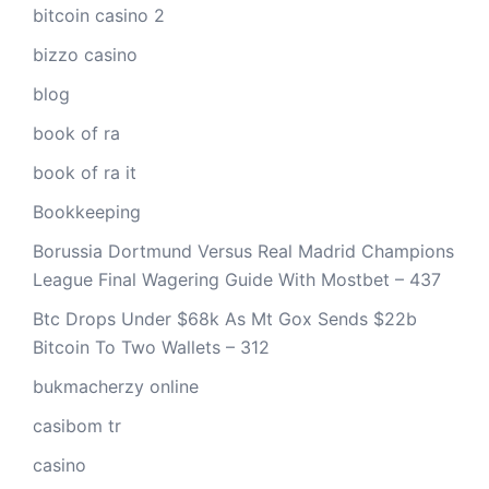
bitcoin casino 2
bizzo casino
blog
book of ra
book of ra it
Bookkeeping
Borussia Dortmund Versus Real Madrid Champions
League Final Wagering Guide With Mostbet – 437
Btc Drops Under $68k As Mt Gox Sends $22b
Bitcoin To Two Wallets – 312
bukmacherzy online
casibom tr
casino