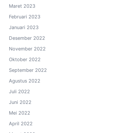
Maret 2023
Februari 2023
Januari 2023
Desember 2022
November 2022
Oktober 2022
September 2022
Agustus 2022
Juli 2022
Juni 2022
Mei 2022
April 2022