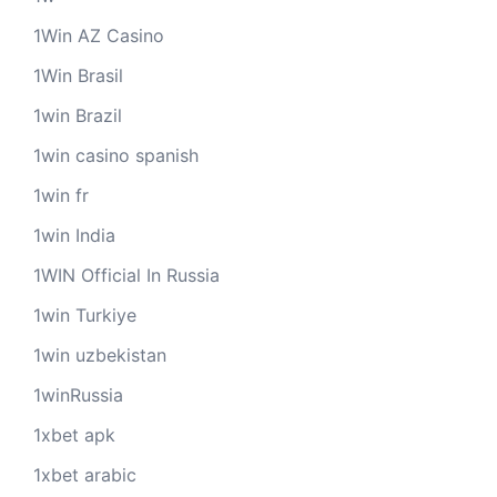
1Win AZ Casino
1Win Brasil
1win Brazil
1win casino spanish
1win fr
1win India
1WIN Official In Russia
1win Turkiye
1win uzbekistan
1winRussia
1xbet apk
1xbet arabic