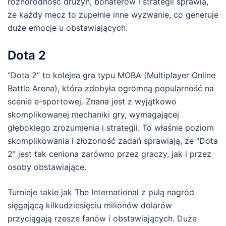
różnorodność drużyn, bohaterów i strategii sprawia,
że każdy mecz to zupełnie inne wyzwanie, co generuje
duże emocje u obstawiających.
Dota 2
“Dota 2” to kolejna gra typu MOBA (Multiplayer Online
Battle Arena), która zdobyła ogromną popularność na
scenie e-sportowej. Znana jest z wyjątkowo
skomplikowanej mechaniki gry, wymagającej
głębokiego zrozumienia i strategii. To właśnie poziom
skomplikowania i złożoność zadań sprawiają, że “Dota
2” jest tak ceniona zarówno przez graczy, jak i przez
osoby obstawiające.
Turnieje takie jak The International z pulą nagród
sięgającą kilkudziesięciu milionów dolarów
przyciągają rzesze fanów i obstawiających. Duże