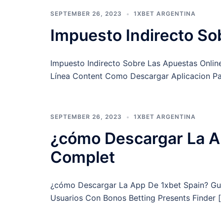
SEPTEMBER 26, 2023
1XBET ARGENTINA
Impuesto Indirecto So
Impuesto Indirecto Sobre Las Apuestas Onlin
Línea Content Como Descargar Aplicacion Pa
SEPTEMBER 26, 2023
1XBET ARGENTINA
¿cómo Descargar La A
Complet
¿cómo Descargar La App De 1xbet Spain? Guí
Usuarios Con Bonos Betting Presents Finder 