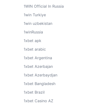
1WIN Official In Russia
1win Turkiye
1win uzbekistan
1winRussia
1xbet apk
1xbet arabic
1xbet Argentina
1xbet Azerbajan
1xbet Azerbaydjan
1xbet Bangladesh
1xbet Brazil
1xbet Casino AZ