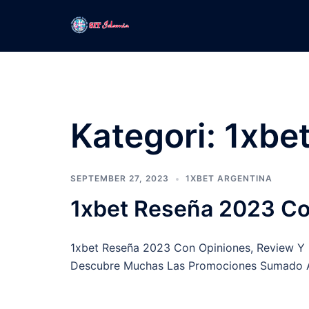
Langsung
ke
isi
Kategori:
1xbet
SEPTEMBER 27, 2023
1XBET ARGENTINA
1xbet Reseña 2023 Co
1xbet Reseña 2023 Con Opiniones, Review Y 
Descubre Muchas Las Promociones Sumado 