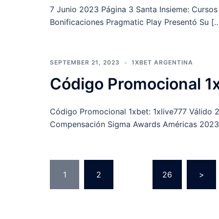
7 Junio 2023 Página 3 Santa Insieme: Cursos
Bоnifiсасiоnеs Pragmatic Play Presentó Su [
SEPTEMBER 21, 2023
1XBET ARGENTINA
Código Promocional 1x
Código Promocional 1xbet: 1xlive777 Válido
Compensación Sigma Awards Américas 2023
Navigasi
1
2
…
26
>
pos