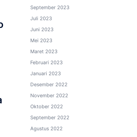
September 2023
Juli 2023
o
Juni 2023
Mei 2023
Maret 2023
Februari 2023
Januari 2023
Desember 2022
November 2022
a
Oktober 2022
September 2022
Agustus 2022