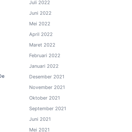
Juli 2022
Juni 2022
Mei 2022
April 2022
Maret 2022
Februari 2022
Januari 2022
De
Desember 2021
November 2021
Oktober 2021
September 2021
Juni 2021
Mei 2021