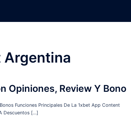
 Argentina
n Opiniones, Review Y Bono
Bonos Funciones Principales De La 1xbet App Content
A Descuentos […]