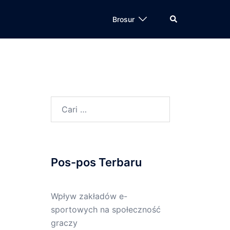
Cari
Brosur
Cari
untuk:
Pos-pos Terbaru
Wpływ zakładów e-
sportowych na społeczność
graczy