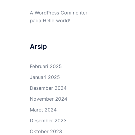
A WordPress Commenter
pada
Hello world!
Arsip
Februari 2025
Januari 2025
Desember 2024
November 2024
Maret 2024
Desember 2023
Oktober 2023