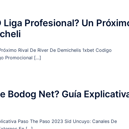
 Liga Profesional? Un Próxim
cheli
Próximo Rival De River De Demichelis 1xbet Codigo
igo Promocional […]
 Bodog Net? Guía Explicativ
licativa Paso The Paso 2023 Sid Uncuyo: Canales De
xternos En […]