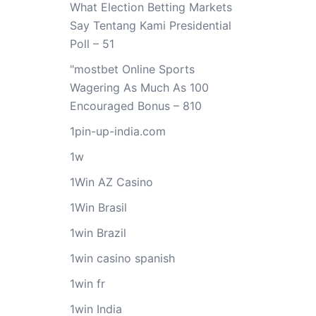
What Election Betting Markets
Say Tentang Kami Presidential
Poll – 51
"mostbet Online Sports
Wagering As Much As 100
Encouraged Bonus – 810
1pin-up-india.com
1w
1Win AZ Casino
1Win Brasil
1win Brazil
1win casino spanish
1win fr
1win India