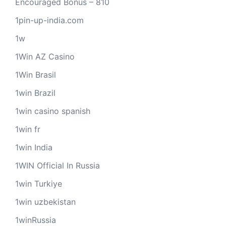
Encouraged Bonus – 810
1pin-up-india.com
1w
1Win AZ Casino
1Win Brasil
1win Brazil
1win casino spanish
1win fr
1win India
1WIN Official In Russia
1win Turkiye
1win uzbekistan
1winRussia