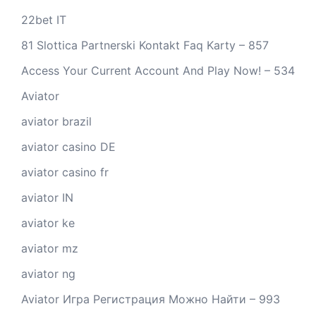
22bet IT
81 Slottica Partnerski Kontakt Faq Karty – 857
Access Your Current Account And Play Now! – 534
Aviator
aviator brazil
aviator casino DE
aviator casino fr
aviator IN
aviator ke
aviator mz
aviator ng
Aviator Игра Регистрация Можно Найти – 993