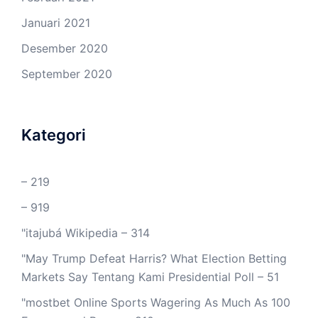
Januari 2021
Desember 2020
September 2020
Kategori
– 219
– 919
"itajubá Wikipedia – 314
"May Trump Defeat Harris? What Election Betting
Markets Say Tentang Kami Presidential Poll – 51
"mostbet Online Sports Wagering As Much As 100