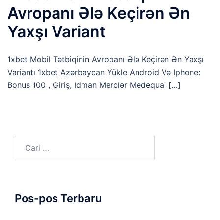
Avropanı Ələ Keçirən Ən
Yaxşı Variant
1xbet Mobil Tətbiqinin Avropanı Ələ Keçirən Ən Yaxşı
Variantı 1xbet Azərbaycan Yükle Android Və Iphone:
Bonus 100 , Giriş, Idman Mərclər Medequal […]
Cari
untuk:
Pos-pos Terbaru