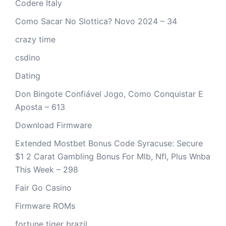
Codere Italy
Como Sacar No Slottica? Novo 2024 – 34
crazy time
csdino
Dating
Don Bingote Confiável Jogo, Como Conquistar E
Aposta – 613
Download Firmware
Extended Mostbet Bonus Code Syracuse: Secure
$1 2 Carat Gambling Bonus For Mlb, Nfl, Plus Wnba
This Week – 298
Fair Go Casino
Firmware ROMs
fortune tiger brazil