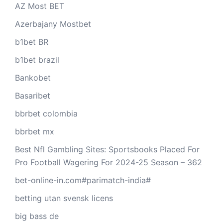
AZ Most BET
Azerbajany Mostbet
b1bet BR
b1bet brazil
Bankobet
Basaribet
bbrbet colombia
bbrbet mx
Best Nfl Gambling Sites: Sportsbooks Placed For
Pro Football Wagering For 2024-25 Season – 362
bet-online-in.com#parimatch-india#
betting utan svensk licens
big bass de