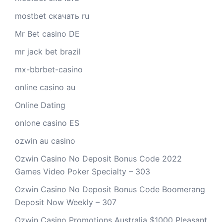
mostbet скачать ru
Mr Bet casino DE
mr jack bet brazil
mx-bbrbet-casino
online casino au
Online Dating
onlone casino ES
ozwin au casino
Ozwin Casino No Deposit Bonus Code 2022
Games Video Poker Specialty – 303
Ozwin Casino No Deposit Bonus Code Boomerang
Deposit Now Weekly – 307
Ozwin Casino Promotions Australia $1000 Pleasant