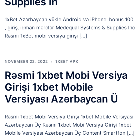
Supplies In
1xBet Azərbaycan yükle Android və iPhone: bonus 100
, giriş, idman mərclər Medequal Systems & Supplies Inc
Rəsmi 1xBet mobi versiya girişi […]
NOVEMBER 22, 2022
1XBET APK
Rəsmi 1xbet Mobi Versiya
Girişi 1xbet Mobile
Versiyası Azərbaycan Ü
Rəsmi 1xbet Mobi Versiya Girişi 1xbet Mobile Versiyası
Azərbaycan Üç Rəsmi 1xbet Mobi Versiya Girişi 1xbet
Mobile Versiyası Azərbaycan Üç Content Smartfon […]