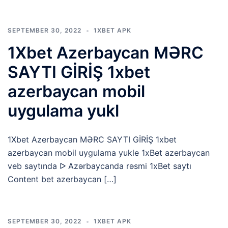
SEPTEMBER 30, 2022
1XBET APK
1Xbet Azerbaycan MƏRC
SAYTI GİRİŞ 1xbet
azerbaycan mobil
uygulama yukl
1Xbet Azerbaycan MƏRC SAYTI GİRİŞ 1xbet
azerbaycan mobil uygulama yukle 1xBet azerbaycan
veb saytında ᐅ Azərbaycanda rəsmi 1xBet saytı
Content bet azerbaycan […]
SEPTEMBER 30, 2022
1XBET APK