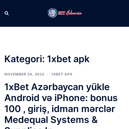
Langsung
ke
Cari
Men
isi
tog
Kategori:
1xbet apk
NOVEMBER 24, 2022
1XBET APK
1xBet Azərbaycan yükle
Android və iPhone: bonus
100 , giriş, idman mərclər
Medequal Systems &