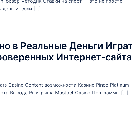
in: обзор методик Ставки на спорт — это не просто
 деньги, если […]
но в Реальные Деньги Игра
роверенных Интернет-сайта
rs Casino Content возможности Казино Pinco Platinum
рота Вывода Выигрыша Mostbet Casino Программы […]