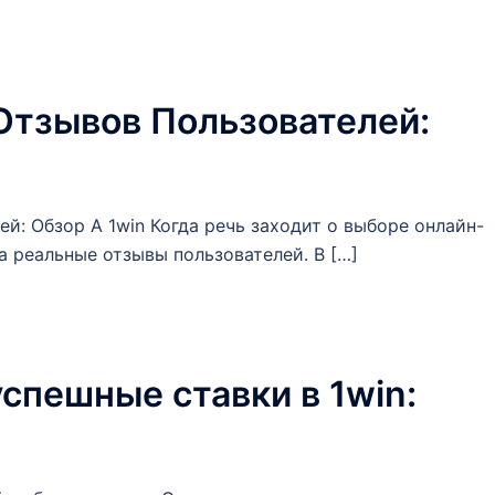
Отзывов Пользователей:
: Обзор A 1win Когда речь заходит о выборе онлайн-
а реальные отзывы пользователей. В […]
спешные ставки в 1win: