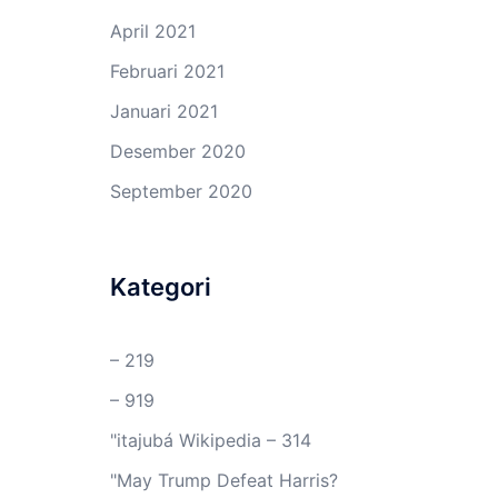
April 2021
Februari 2021
Januari 2021
Desember 2020
September 2020
Kategori
– 219
– 919
"itajubá Wikipedia – 314
"May Trump Defeat Harris?