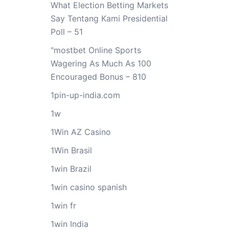
What Election Betting Markets
Say Tentang Kami Presidential
Poll – 51
"mostbet Online Sports
Wagering As Much As 100
Encouraged Bonus – 810
1pin-up-india.com
1w
1Win AZ Casino
1Win Brasil
1win Brazil
1win casino spanish
1win fr
1win India