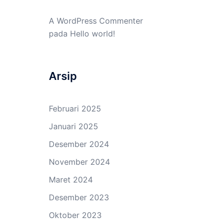
A WordPress Commenter
pada
Hello world!
Arsip
Februari 2025
Januari 2025
Desember 2024
November 2024
Maret 2024
Desember 2023
Oktober 2023