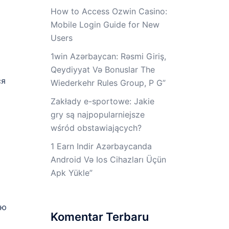
How to Access Ozwin Casino:
Mobile Login Guide for New
Users
1win Azərbaycan: Rəsmi Giriş,
Qeydiyyat Və Bonuslar The
ся
Wiederkehr Rules Group, P G”
Zakłady e-sportowe: Jakie
gry są najpopularniejsze
wśród obstawiających?
1 Earn Indir Azərbaycanda ️
Android Və Ios Cihazları Üçün
Apk Yüklе”
ью
Komentar Terbaru