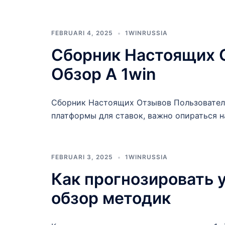
FEBRUARI 4, 2025
1WINRUSSIA
Сборник Настоящих 
Обзор A 1win
Сборник Настоящих Отзывов Пользователей
платформы для ставок, важно опираться н
FEBRUARI 3, 2025
1WINRUSSIA
Как прогнозировать у
обзор методик