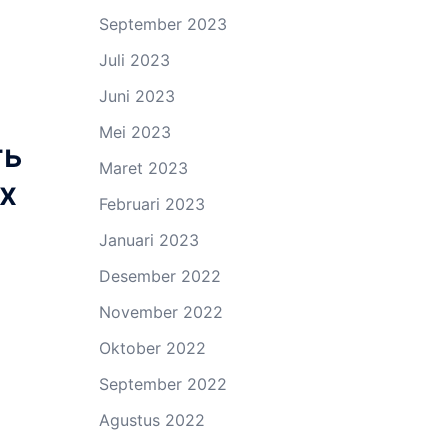
September 2023
Juli 2023
Juni 2023
Mei 2023
ть
Maret 2023
х
Februari 2023
Januari 2023
Desember 2022
November 2022
Oktober 2022
September 2022
Agustus 2022