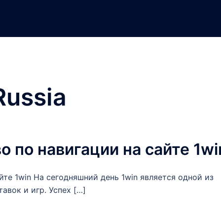
Russia
 по навигации на сайте 1wi
йте 1win На сегодняшний день 1win является одной из
авок и игр. Успех […]