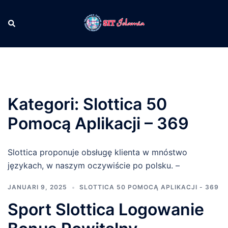
Langsung
ke
Cari
Men
isi
tog
Kategori:
Slottica 50
Pomocą Aplikacji – 369
Slottica proponuje obsługę klienta w mnóstwo
językach, w naszym oczywiście po polsku. –
JANUARI 9, 2025
SLOTTICA 50 POMOCĄ APLIKACJI - 369
Sport Slottica Logowanie