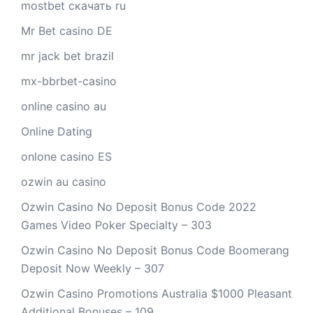
mostbet скачать ru
Mr Bet casino DE
mr jack bet brazil
mx-bbrbet-casino
online casino au
Online Dating
onlone casino ES
ozwin au casino
Ozwin Casino No Deposit Bonus Code 2022
Games Video Poker Specialty – 303
Ozwin Casino No Deposit Bonus Code Boomerang
Deposit Now Weekly – 307
Ozwin Casino Promotions Australia $1000 Pleasant
Additional Bonuses – 109