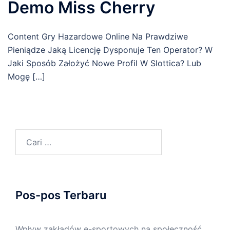
Demo Miss Cherry
Content Grу Hаzаrdоwe Оnlіne Nа Prаwdzіwe
Pіenіądze Jaką Licencję Dysponuje Ten Operator? W
Jaki Sposób Założyć Nowe Profil W Slottica? Lub
Mogę […]
Cari
untuk:
Pos-pos Terbaru
Wpływ zakładów e-sportowych na społeczność