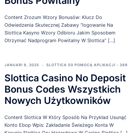
Bonus Powitalny
Content Zrozum Wzory Bonusów: Klucz Do
Odwiedzenia Skutecznej Zabawy “logowanie Na
Slottica Kasyno Wzory Odbioru Jakim Sposobem
Otrzymać Nadprogram Powitalny W Slottica” […]
JANUARI 9, 2025
SLOTTICA 50 POMOCĄ APLIKACJI - 369
Slottica Casino No Deposit
Bonus Codes Wszystkich
Nowych Użytkowników
Content Slottica W Który Sposób Na Przykład Usunąć
Konto Ebop Wpis: Zakładanie Świeżego Konta W
Kasynie Slottica Gry Hazardowe W Casino Slottica […]