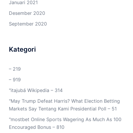
Januari 2021
Desember 2020
September 2020
Kategori
– 219
– 919
"itajubá Wikipedia – 314
"May Trump Defeat Harris? What Election Betting
Markets Say Tentang Kami Presidential Poll – 51
"mostbet Online Sports Wagering As Much As 100
Encouraged Bonus – 810