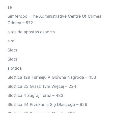
se
Simferopol, The Administrative Centre Of Crimea:
Crimea – 572
sites de apostas esports
slot
Slots
Slots`
slottica
Slottica 129 Turnieju A Główna Nagroda – 453
Slottica 23 Grasz Tym Więcej – 224
Slottica 4 Zagraj Teraz – 483
Slottica 44 Przekonaj Się Dlaczego – 926