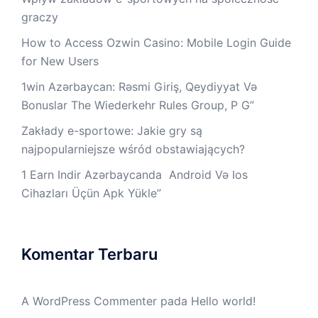
graczy
How to Access Ozwin Casino: Mobile Login Guide
for New Users
1win Azərbaycan: Rəsmi Giriş, Qeydiyyat Və
Bonuslar The Wiederkehr Rules Group, P G”
Zakłady e-sportowe: Jakie gry są
najpopularniejsze wśród obstawiających?
1 Earn Indir Azərbaycanda ️ Android Və Ios
Cihazları Üçün Apk Yüklе”
Komentar Terbaru
A WordPress Commenter
pada
Hello world!