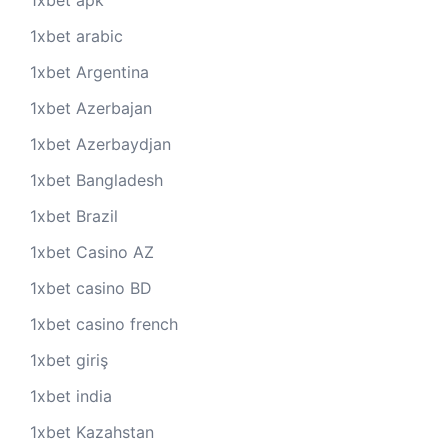
1xbet apk
1xbet arabic
1xbet Argentina
1xbet Azerbajan
1xbet Azerbaydjan
1xbet Bangladesh
1xbet Brazil
1xbet Casino AZ
1xbet casino BD
1xbet casino french
1xbet giriş
1xbet india
1xbet Kazahstan