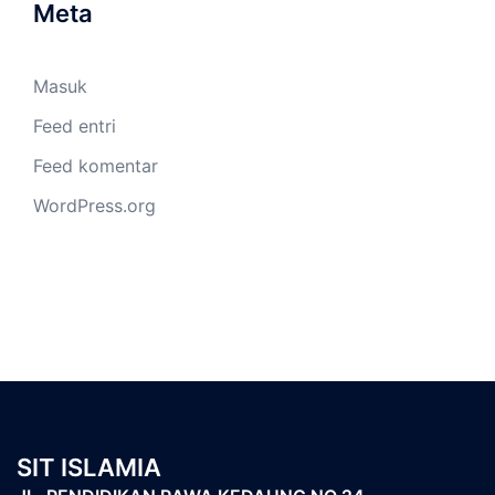
Meta
Masuk
Feed entri
Feed komentar
WordPress.org
SIT ISLAMIA