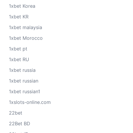
1xbet Korea
1xbet KR
1xbet malaysia
1xbet Morocco
1xbet pt
1xbet RU
1xbet russia
1xbet russian
1xbet russian1
1xslots-online.com
22bet
22Bet BD