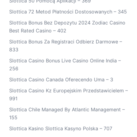
Slottica 50 Pomocą Aplikacji – 369
Slottica 72 Metod Płatności Dostosowanych – 345
Slottica Bonus Bez Depozytu 2024 Zodiac Casino
Best Rated Casino – 402
Slottica Bonus Za Registraci Odbierz Darmowe –
833
Slottica Casino Bonus Live Casino Online India –
256
Slottica Casino Canada Oferecendo Uma – 3
Slottica Casino Kz Europejskim Przedstawicielem –
991
Slottica Chile Managed By Atlantic Management –
155
Slottica Kasino Slottica Kasyno Polska – 707