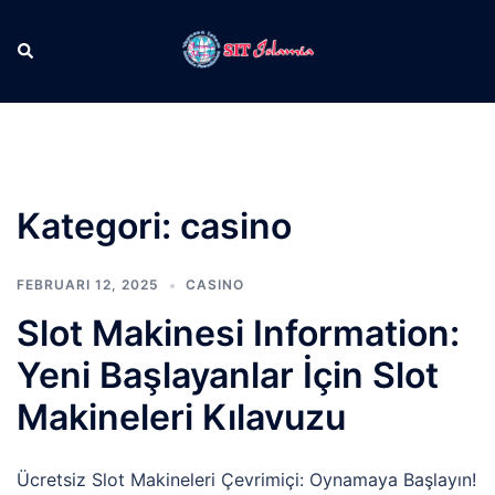
Langsung
ke
Cari
Men
isi
tog
Kategori:
casino
FEBRUARI 12, 2025
CASINO
Slot Makinesi Information:
Yeni Başlayanlar İçin Slot
Makineleri Kılavuzu
Ücretsiz Slot Makineleri Çevrimiçi: Oynamaya Başlayın!