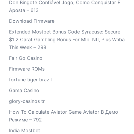
Don Bingote Confiável Jogo, Como Conquistar E
Aposta – 613
Download Firmware
Extended Mostbet Bonus Code Syracuse: Secure
$1 2 Carat Gambling Bonus For Mlb, Nfl, Plus Wnba
This Week – 298
Fair Go Casino
Firmware ROMs
fortune tiger brazil
Gama Casino
glory-casinos tr
How To Calculate Aviator Game Aviator В Демо
Режиме – 792
India Mostbet