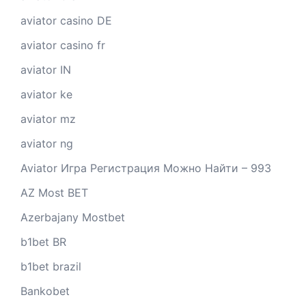
aviator casino DE
aviator casino fr
aviator IN
aviator ke
aviator mz
aviator ng
Aviator Игра Регистрация Можно Найти – 993
AZ Most BET
Azerbajany Mostbet
b1bet BR
b1bet brazil
Bankobet