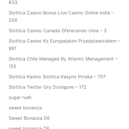
833
Slottica Casino Bonus Live Casino Online India –
256
Slottica Casino Canada Oferecendo Uma – 3
Slottica Casino Kz Europejskim Przedstawicielem –
991
Slottica Chile Managed By Atlantic Management –
155
Slottica Kasino Slottica Kasyno Polska – 707
Slottica Twitter Gry Dostępne – 172
sugar rush
sweet bonanza
Sweet Bonanza DE
sweet bonanza TR