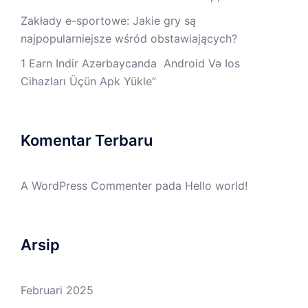
Zakłady e-sportowe: Jakie gry są
najpopularniejsze wśród obstawiających?
1 Earn Indir Azərbaycanda ️ Android Və Ios
Cihazları Üçün Apk Yüklе”
Komentar Terbaru
A WordPress Commenter
pada
Hello world!
Arsip
Februari 2025