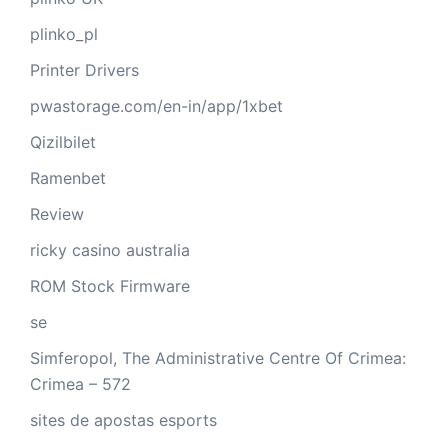
plinko_pl
Printer Drivers
pwastorage.com/en-in/app/1xbet
Qizilbilet
Ramenbet
Review
ricky casino australia
ROM Stock Firmware
se
Simferopol, The Administrative Centre Of Crimea:
Crimea – 572
sites de apostas esports