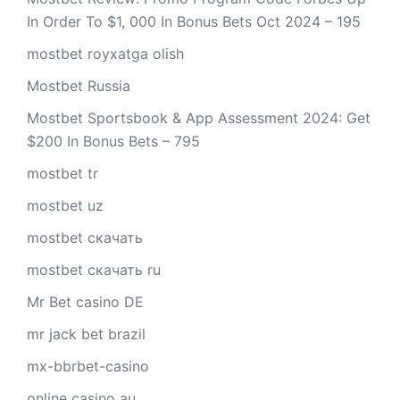
In Order To $1, 000 In Bonus Bets Oct 2024 – 195
mostbet royxatga olish
Mostbet Russia
Mostbet Sportsbook & App Assessment 2024: Get
$200 In Bonus Bets – 795
mostbet tr
mostbet uz
mostbet скачать
mostbet скачать ru
Mr Bet casino DE
mr jack bet brazil
mx-bbrbet-casino
online casino au