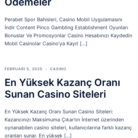
Ödemeler
Perabet Spor Bahisleri, Casino Mobil Uygulamasını
İndir Content Pinco Gambling Establishment Oyunları
Bonuslar Ve Promosyonlar Casino Hesabınızı Kaydedin
Mobil Casinolar Casino’ya Kayıt […]
FEBRUARI 5, 2025
CASINO
En Yüksek Kazanç Oranı
Sunan Casino Siteleri
En Yüksek Kazanç Oranı Sunan Casino Siteleri:
Kazancınızı Maksimuma Çıkartın İnternet üzerinden
oynanabilen casino siteleri, kullanıcılarına farklı kazanç
oranları sunar. En yüksek […]