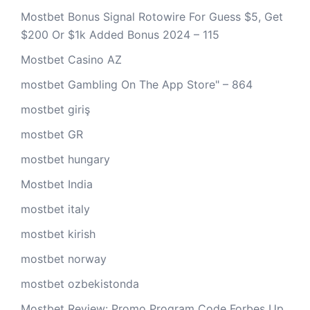
Mostbet Bonus Signal Rotowire For Guess $5, Get
$200 Or $1k Added Bonus 2024 – 115
Mostbet Casino AZ
‎mostbet Gambling On The App Store" – 864
mostbet giriş
mostbet GR
mostbet hungary
Mostbet India
mostbet italy
mostbet kirish
mostbet norway
mostbet ozbekistonda
Mostbet Review: Promo Program Code Forbes Up