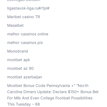
ligastavok-liga.ru#rfpl#
Maribet casino TR
Masalbet
melhor cassinos online
melhor cassinos pix
Monobrand
mostbet apk
mostbet az 90
mostbet azerbaijan
Mostbet Bonus Code Pennsylvania +" "North
Carolina Dimers Update: Declare $150+ Bonus Bet
For Mlb And Even College Football Possibilities
This Tuesday – 68