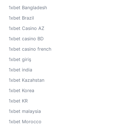
1xbet Bangladesh
1xbet Brazil
1xbet Casino AZ
1xbet casino BD
1xbet casino french
1xbet giriş
1xbet india
1xbet Kazahstan
1xbet Korea
1xbet KR
1xbet malaysia
1xbet Morocco