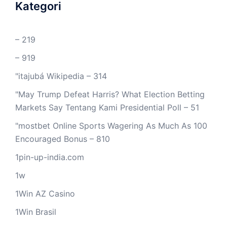
Kategori
– 219
– 919
"itajubá Wikipedia – 314
"May Trump Defeat Harris? What Election Betting
Markets Say Tentang Kami Presidential Poll – 51
"mostbet Online Sports Wagering As Much As 100
Encouraged Bonus – 810
1pin-up-india.com
1w
1Win AZ Casino
1Win Brasil