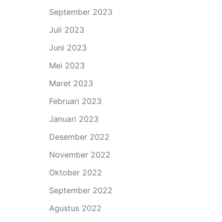
September 2023
Juli 2023
Juni 2023
Mei 2023
Maret 2023
Februari 2023
Januari 2023
Desember 2022
November 2022
Oktober 2022
September 2022
Agustus 2022