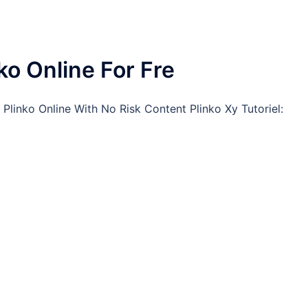
ko Online For Fre
 Plinko Online With No Risk Content Plinko Xy Tutoriel: