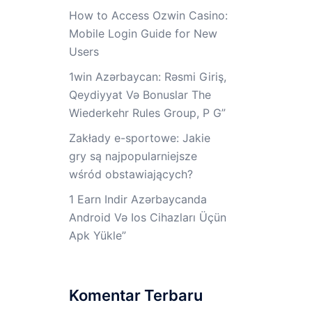
How to Access Ozwin Casino:
Mobile Login Guide for New
Users
1win Azərbaycan: Rəsmi Giriş,
Qeydiyyat Və Bonuslar The
Wiederkehr Rules Group, P G”
Zakłady e-sportowe: Jakie
gry są najpopularniejsze
wśród obstawiających?
1 Earn Indir Azərbaycanda ️
Android Və Ios Cihazları Üçün
Apk Yüklе”
Komentar Terbaru