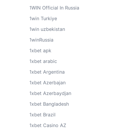
1WIN Official In Russia
1win Turkiye
1win uzbekistan
1winRussia
1xbet apk
1xbet arabic
1xbet Argentina
1xbet Azerbajan
1xbet Azerbaydjan
1xbet Bangladesh
1xbet Brazil
1xbet Casino AZ