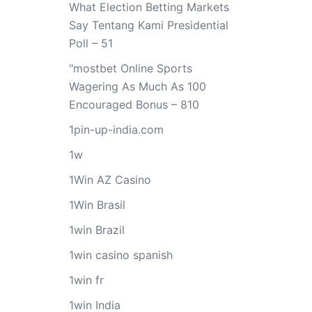
What Election Betting Markets
Say Tentang Kami Presidential
Poll – 51
"mostbet Online Sports
Wagering As Much As 100
Encouraged Bonus – 810
1pin-up-india.com
1w
1Win AZ Casino
1Win Brasil
1win Brazil
1win casino spanish
1win fr
1win India