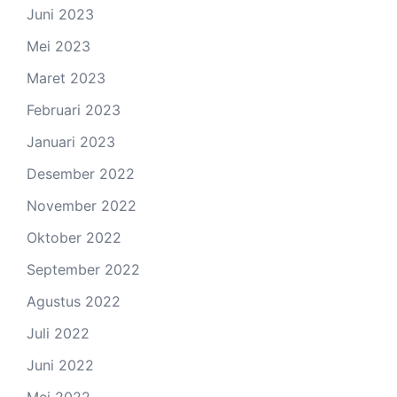
Juni 2023
Mei 2023
Maret 2023
Februari 2023
Januari 2023
Desember 2022
November 2022
Oktober 2022
September 2022
Agustus 2022
Juli 2022
Juni 2022