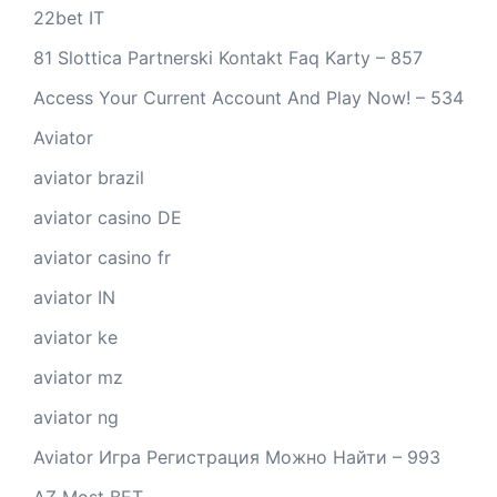
22bet IT
81 Slottica Partnerski Kontakt Faq Karty – 857
Access Your Current Account And Play Now! – 534
Aviator
aviator brazil
aviator casino DE
aviator casino fr
aviator IN
aviator ke
aviator mz
aviator ng
Aviator Игра Регистрация Можно Найти – 993