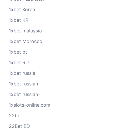
1xbet Korea
1xbet KR
1xbet malaysia
1xbet Morocco
1xbet pt
1xbet RU
1xbet russia
1xbet russian
1xbet russian1
1xslots-online.com
22bet
22Bet BD