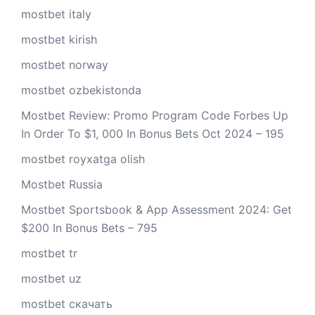
mostbet italy
mostbet kirish
mostbet norway
mostbet ozbekistonda
Mostbet Review: Promo Program Code Forbes Up
In Order To $1, 000 In Bonus Bets Oct 2024 – 195
mostbet royxatga olish
Mostbet Russia
Mostbet Sportsbook & App Assessment 2024: Get
$200 In Bonus Bets – 795
mostbet tr
mostbet uz
mostbet скачать