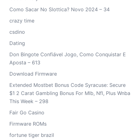
Como Sacar No Slottica? Novo 2024 – 34
crazy time
csdino
Dating
Don Bingote Confiável Jogo, Como Conquistar E
Aposta – 613
Download Firmware
Extended Mostbet Bonus Code Syracuse: Secure
$1 2 Carat Gambling Bonus For Mlb, Nfl, Plus Wnba
This Week – 298
Fair Go Casino
Firmware ROMs
fortune tiger brazil