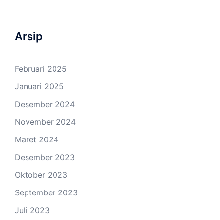
Arsip
Februari 2025
Januari 2025
Desember 2024
November 2024
Maret 2024
Desember 2023
Oktober 2023
September 2023
Juli 2023