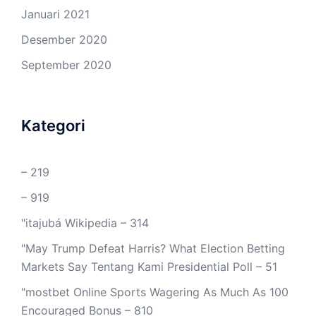
Januari 2021
Desember 2020
September 2020
Kategori
– 219
– 919
"itajubá Wikipedia – 314
"May Trump Defeat Harris? What Election Betting
Markets Say Tentang Kami Presidential Poll – 51
"mostbet Online Sports Wagering As Much As 100
Encouraged Bonus – 810