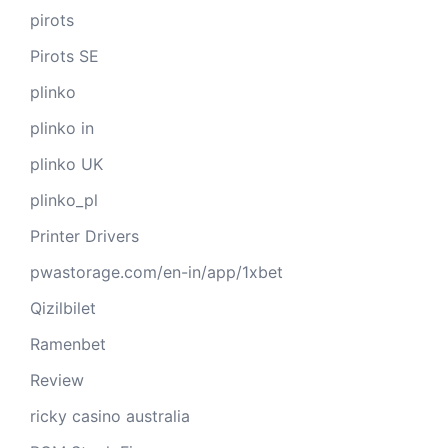
pirots
Pirots SE
plinko
plinko in
plinko UK
plinko_pl
Printer Drivers
pwastorage.com/en-in/app/1xbet
Qizilbilet
Ramenbet
Review
ricky casino australia