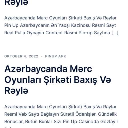
Rəylə
Azərbaycanda Mərc Oyunları Şirkəti Baxış Və Rəylər
Pin Up Azərbaycanın Ən Yaxşı Kazinosu Rəsmi Sayt
Real Pulla Oynayın Content Rəsmi Pin-up Saytına […]
OKTOBER 4, 2022
PINUP APK
Azərbaycanda Mərc
Oyunları Şirkəti Baxış Və
Rəylə
Azərbaycanda Mərc Oyunları Şirkəti Baxış Və Rəylər
Rəsmi Veb Saytı Bağlayın️ Sürətli Ödənişlər, Gündəlik
Bonuslar, Bütün Bunlar Sizi Pin Up Casinoda Gözləyir