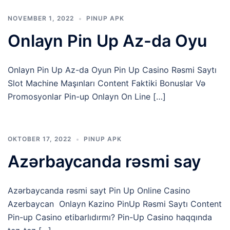
NOVEMBER 1, 2022
PINUP APK
Onlayn Pin Up Az-da Oyu
Onlayn Pin Up Az-da Oyun Pin Up Casino Rəsmi Saytı
Slot Machine Maşınları Content Faktiki Bonuslar Və
Promosyonlar Pin-up Onlayn On Line […]
OKTOBER 17, 2022
PINUP APK
Azərbaycanda rəsmi say
Azərbaycanda rəsmi sayt Pin Up Online Casino
Azerbaycan ️ Onlayn Kazino PinUp Rəsmi Saytı Content
Pin-up Casino etibarlıdırmı? Pin-Up Casino haqqında