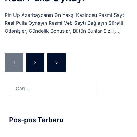
Pin Up Azərbaycanın Ən Yaxşı Kazinosu Rəsmi Sayt
Real Pulla Oynayın Rəsmi Veb Saytı Bağlayın️ Sürətli
Ödənişlər, Gündəlik Bonuslar, Bütün Bunlar Sizi […]
Navigasi
1
2
>
pos
Cari
untuk:
Pos-pos Terbaru