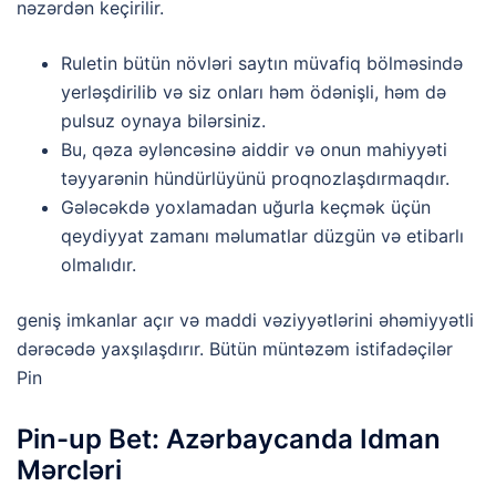
nəzərdən keçirilir.
Ruletin bütün növləri saytın müvafiq bölməsində
yerləşdirilib və siz onları həm ödənişli, həm də
pulsuz oynaya bilərsiniz.
Bu, qəza əyləncəsinə aiddir və onun mahiyyəti
təyyarənin hündürlüyünü proqnozlaşdırmaqdır.
Gələcəkdə yoxlamadan uğurla keçmək üçün
qeydiyyat zamanı məlumatlar düzgün və etibarlı
olmalıdır.
geniş imkanlar açır və maddi vəziyyətlərini əhəmiyyətli
dərəcədə yaxşılaşdırır. Bütün müntəzəm istifadəçilər
Pin
Pin-up Bet: Azərbaycanda Idman
Mərcləri