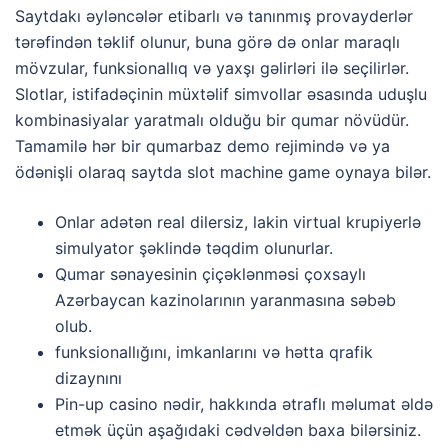
Saytdakı əyləncələr etibarlı və tanınmış provayderlər
tərəfindən təklif olunur, buna görə də onlar maraqlı
mövzular, funksionallıq və yaxşı gəlirləri ilə seçilirlər.
Slotlar, istifadəçinin müxtəlif simvollar əsasında uduşlu
kombinasiyalar yaratmalı olduğu bir qumar növüdür.
Tamamilə hər bir qumarbaz demo rejimində və ya
ödənişli olaraq saytda slot machine game oynaya bilər.
Onlar adətən real dilersiz, lakin virtual krupiyerlə
simulyator şəklində təqdim olunurlar.
Qumar sənayesinin çiçəklənməsi çoxsaylı
Azərbaycan kazinolarının yaranmasına səbəb
olub.
funksionallığını, imkanlarını və hətta qrafik
dizaynını
Pin-up casino nədir, hakkında ətraflı məlumat əldə
etmək üçün aşağıdaki cədvəldən baxa bilərsiniz.