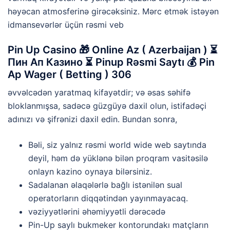
həyəcan atmosferinə girəcəksiniz. Mərc etmək istəyən
idmansevərlər üçün rəsmi veb
Pin Up Casino 🎁 Online Az ( Azerbaijan ) ⏳
Пин Ап Казино ⏳ Pinup Rəsmi Saytı 💰 Pin
Ap Wager ( Betting ) 306
əvvəlcədən yaratmaq kifayətdir; və əsas səhifə
bloklanmışsa, sadəcə güzgüyə daxil olun, istifadəçi
adınızı və şifrənizi daxil edin. Bundan sonra,
Bəli, siz yalnız rəsmi world wide web saytında
deyil, həm də yüklənə bilən proqram vasitəsilə
onlayn kazino oynaya bilərsiniz.
Sadalanan əlaqələrlə bağlı istənilən sual
operatorların diqqətindən yayınmayacaq.
vəziyyətlərini əhəmiyyətli dərəcədə
Pin-Up saylı bukmeker kontorundakı matçların