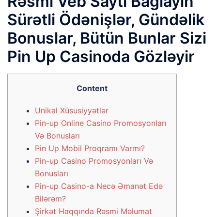
Rəsmi Veb Saytı Bağlayın️
Sürətli Ödənişlər, Gündəlik
Bonuslar, Bütün Bunlar Sizi
Pin Up Casinoda Gözləyir
Content
Unikal Xüsusiyyətlər
Pin-up Online Casino Promosyonları
Və Bonusları
Pin Up Mobil Proqramı Varmı?
Pin-up Casino Promosyonları Və
Bonusları
Pin-up Casino-a Necə Əmanət Edə
Bilərəm?
Şirkət Haqqında Rəsmi Məlumat