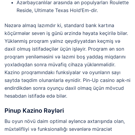
Azərbaycanlılar arasında ən populyarları Roulette
Reside, Ultimate Texas Hold’Em-dir.
Nəzərə almaq lazımdır ki, standard bank kartına
köçürmələr seven iş günü ərzində həyata keçirilə bilər.
Yüklənmiş proqram yalnız qeydiyyatdan keçmiş və
daxil olmuş istifadəçilər üçün işləyir. Proqram ən son
proqram yeniləməsini və lazımi boş yaddaş miqdarını
yoxladıqdan sonra müvafiq cihaza yüklənməlidir.
Kazino proqramındakı funksiyalar və oyunların sayı
saytda təqdim olunanlarla eynidir. Pin-Up casino apk-ni
endirdikdən sonra oyunçu daxil olmaq üçün mövcud
hesabdan istifadə edə bilər.
Pinup Kazino Rəyləri
Bu oyun növü daim optimal əyləncə axtarışında olan,
müxtəlifliyi və funksionallığı sevənlərə müraciət