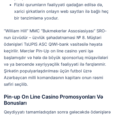
Fiziki qurumların fəaliyyəti qadağan edilsə də,
xarici şirkətlərin onlayn web saytları ilə bağlı heç
bir tənzimləmə yoxdur.
“William Hill” MMC “Bukmekerlər Assosiasiyası” SRO-
nun üzvüdür – üzvlük şəhadətnaməsi № 8. Müştəri
ödənişləri TsUPIS ASC QIWI-bank vasitəsilə həyata
keçirilir. Mərclər Pin-Up on line casino yeni işə
başlamışdır və hələ də böyük sponsorluq müqavilələri
və ya beroende xeyriyyəçilik fəaliyyəti ilə fərqlənmir.
Şirkətin populyarlaşdırılması üçün futbol üzrə
Azərbaycan milli komandasının kapitanı onun rəsmi
səfiri seçilib.
Pin-up On Line Casino Promosyonları Və
Bonusları
Qeydiyyatı tamamladıqdan sonra gələcəkdə ödənişlərə