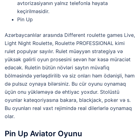
avtorizasiyanın yalnız telefonla həyata
keçirilməsidir.
Pin Up
Azərbaycanlılar arasında Different roulette games Live,
Light Night Roulette, Roulette PROFESSIONAL kimi
rulet populyar sayılır. Rulet müəyyən strategiya və
yüksək gəlirli oyun prosesini sevən hər kəsə müraciət
edəcək. Ruletin bütün növləri saytın müvafiq
bölməsində yerləşdirilib və siz onları həm ödənişli, həm
də pulsuz oynaya bilərsiniz. Bu cür oyunu oynamaq
üçün onu yükləməyə də ehtiyac yoxdur. Stolüstü
oyunlar kateqoriyasına bakara, blackjack, poker və s.
Bu oyunları real vaxt rejimində real dilerlərlə oynamaq
olar.
Pin Up Aviator Oyunu