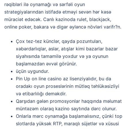
rəqibləri ilə oynamağı və sərfəli oyun
strategiyalarından istifadə etməyi sevən hər kəsə
müraciət edəcək. Canlı kazinoda rulet, blackjack,
online poker, bakara və digər əyləncə növləri varifr?n.
Çox tez-tez künclər, qayda pozuntuları,
xəbərdarlıqlar, aslar, atışlar kimi bazarlar bazar
siyahısında tamamilə yoxdur və ya oyunun
başlamazdan əvvəl görünür.
üçün uygundur.
Pin Up on line casino az lisenziyalıdır, bu da
oradakı oyun proseslərinin mütləq təhlükəsizliyi
və etibarlılığı deməkdir.
Qarşıdan gələn promosyonlar haqqında məlumat
müntəzəm olaraq kazino saytında dərc olunur.
Onlarla mərc oynamağa başlamalısınız, çünki top
slotlarda yüksək RTP, maraqlı süjetlər və xüsusi