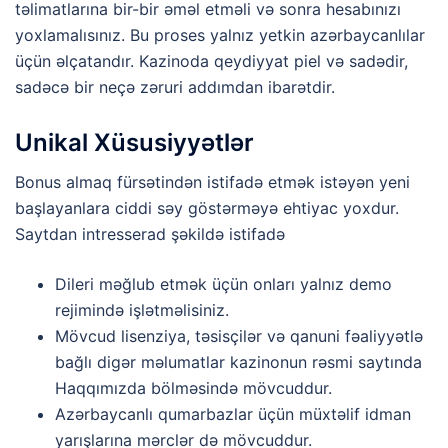
təlimatlarına bir-bir əməl etməli və sonra hesabınızı
yoxlamalısınız. Bu proses yalnız yetkin azərbaycanlılar
üçün əlçatandır. Kazinoda qeydiyyat piel və sadədir,
sadəcə bir neçə zəruri addımdan ibarətdir.
Unikal Xüsusiyyətlər
Bonus almaq fürsətindən istifadə etmək istəyən yeni
başlayanlara ciddi səy göstərməyə ehtiyac yoxdur.
Saytdan intresserad şəkildə istifadə
Dileri məğlub etmək üçün onları yalnız demo
rejimində işlətməlisiniz.
Mövcud lisenziya, təsisçilər və qanuni fəaliyyətlə
bağlı digər məlumatlar kazinonun rəsmi saytında
Haqqımızda bölməsində mövcuddur.
Azərbaycanlı qumarbazlar üçün müxtəlif idman
yarışlarına mərclər də mövcuddur.