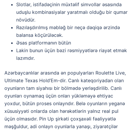
Slotlar, istifadəçinin müxtəlif simvollar əsasında
uduşlu kombinasiyalar yaratmalı olduğu bir qumar
növüdür.
Razılaşdırılmış məbləğ bir neçə dəqiqə ərzində
balansa köçürüləcək.
Əsas platformanın bütün
Lakin bunun üçün bəzi rəsmiyyətlərə riayət etmək
lazımdır.
Azərbaycanlılar arasında ən populyarları Roulette Live,
Ultimate Texas Hold’Em-dir. Canlı kateqoriyadan olan
oyunların tam siyahısı bir bölmədə yerləşdirilib. Canlı
oyunları oynamaq üçün onları yükləməyə ehtiyac
yoxdur, bütün proses onlayndır. Belə oyunların yeganə
xüsusiyyəti onlarda olan hərəkətlərin yalnız real pul
üçün olmasıdır. Pin Up şirkəti çoxşaxəli fəaliyyətlə
məşğuldur, adi onlayn oyunlarla yanaşı, ziyarətçilər