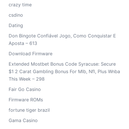
crazy time
csdino
Dating
Don Bingote Confiável Jogo, Como Conquistar E
Aposta – 613
Download Firmware
Extended Mostbet Bonus Code Syracuse: Secure
$1 2 Carat Gambling Bonus For Mlb, Nfl, Plus Wnba
This Week – 298
Fair Go Casino
Firmware ROMs
fortune tiger brazil
Gama Casino