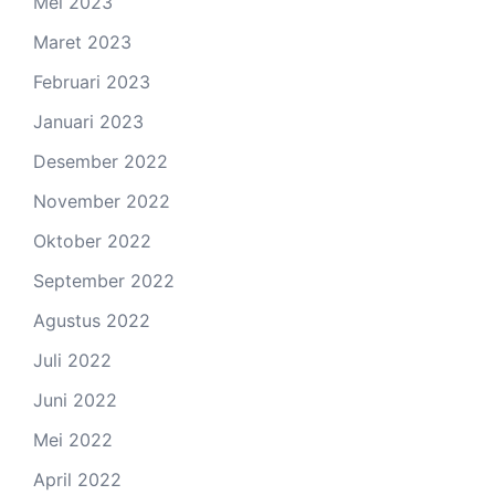
Mei 2023
Maret 2023
Februari 2023
Januari 2023
Desember 2022
November 2022
Oktober 2022
September 2022
Agustus 2022
Juli 2022
Juni 2022
Mei 2022
April 2022