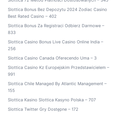
Slottica 72 Metod Płatności Dostosowanych – 345
Slottica Bonus Bez Depozytu 2024 Zodiac Casino
Best Rated Casino – 402
Slottica Bonus Za Registraci Odbierz Darmowe –
833
Slottica Casino Bonus Live Casino Online India –
256
Slottica Casino Canada Oferecendo Uma – 3
Slottica Casino Kz Europejskim Przedstawicielem –
991
Slottica Chile Managed By Atlantic Management –
155
Slottica Kasino Slottica Kasyno Polska – 707
Slottica Twitter Gry Dostępne – 172