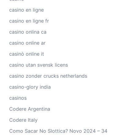
casino en ligne
casino en ligne fr
casino onlina ca
casino online ar
casinò online it
casino utan svensk licens
casino zonder crucks netherlands
casino-glory india
casinos
Codere Argentina
Codere Italy
Como Sacar No Slottica? Novo 2024 – 34