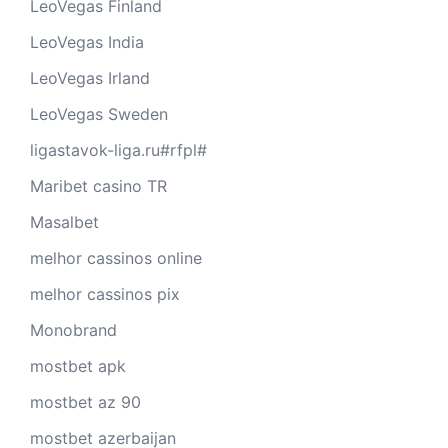
LeoVegas Finland
LeoVegas India
LeoVegas Irland
LeoVegas Sweden
ligastavok-liga.ru#rfpl#
Maribet casino TR
Masalbet
melhor cassinos online
melhor cassinos pix
Monobrand
mostbet apk
mostbet az 90
mostbet azerbaijan