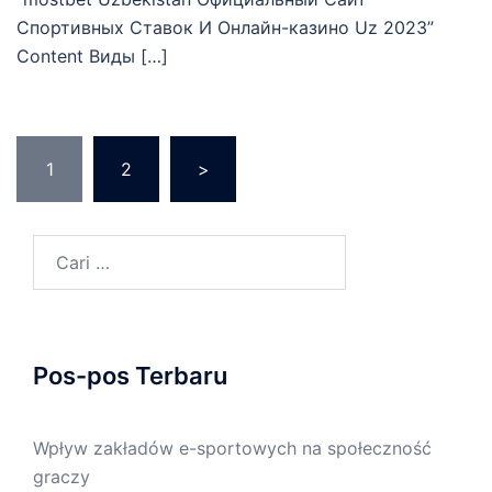
Спортивных Ставок И Онлайн-казино Uz 2023”
Content Виды […]
Navigasi
1
2
>
pos
Cari
untuk:
Pos-pos Terbaru
Wpływ zakładów e-sportowych na społeczność
graczy