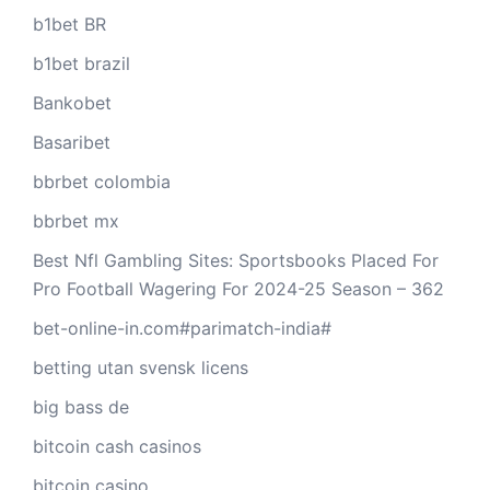
b1bet BR
b1bet brazil
Bankobet
Basaribet
bbrbet colombia
bbrbet mx
Best Nfl Gambling Sites: Sportsbooks Placed For
Pro Football Wagering For 2024-25 Season – 362
bet-online-in.com#parimatch-india#
betting utan svensk licens
big bass de
bitcoin cash casinos
bitcoin casino