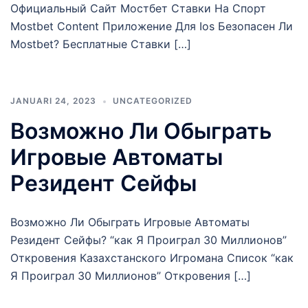
Официальный Сайт Мостбет Ставки На Спорт
Mostbet Content Приложение Для Ios Безопасен Ли
Mostbet? Бесплатные Ставки […]
JANUARI 24, 2023
UNCATEGORIZED
Возможно Ли Обыграть
Игровые Автоматы
Резидент Сейфы
Возможно Ли Обыграть Игровые Автоматы
Резидент Сейфы? “как Я Проиграл 30 Миллионов”
Откровения Казахстанского Игромана Список “как
Я Проиграл 30 Миллионов” Откровения […]