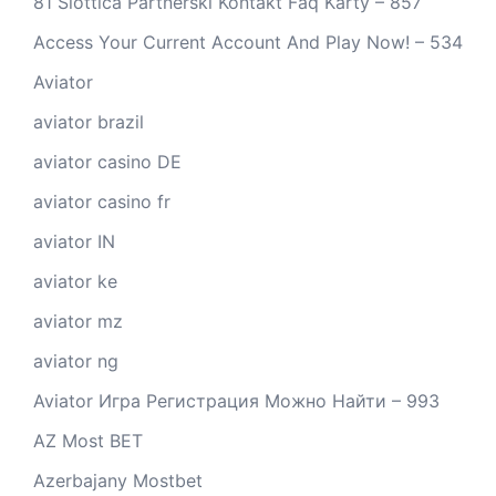
81 Slottica Partnerski Kontakt Faq Karty – 857
Access Your Current Account And Play Now! – 534
Aviator
aviator brazil
aviator casino DE
aviator casino fr
aviator IN
aviator ke
aviator mz
aviator ng
Aviator Игра Регистрация Можно Найти – 993
AZ Most BET
Azerbajany Mostbet