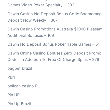
Games Video Poker Specialty – 303
Ozwin Casino No Deposit Bonus Code Boomerang
Deposit Now Weekly – 307
Ozwin Casino Promotions Australia $1000 Pleasant
Additional Bonuses – 109
Ozwin No Deposit Bonus Poker Table Games – 51
Ozwin Online Casino Bonuses Zero Deposit Promo
Codes In Addition To Free Of Charge Spins – 279
pagbet brazil
PBN
pelican casino PL
Pin UP
Pin Up Brazil