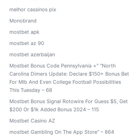
melhor cassinos pix
Monobrand
mostbet apk
mostbet az 90
mostbet azerbaijan
Mostbet Bonus Code Pennsylvania +" "North
Carolina Dimers Update: Declare $150+ Bonus Bet
For Mlb And Even College Football Possibilities
This Tuesday – 68
Mostbet Bonus Signal Rotowire For Guess $5, Get
$200 Or $1k Added Bonus 2024 – 115
Mostbet Casino AZ
‎mostbet Gambling On The App Store" – 864