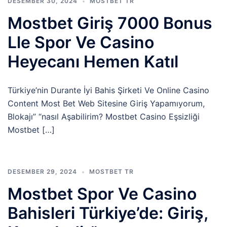
DESEMBER 30, 2024
MOSTBET TR
Mostbet Giriş 7000 Bonus
Lle Spor Ve Casino
Heyecanı Hemen Katıl
Türkiye’nin Durante İyi Bahis Şirketi Ve Online Casino
Content Most Bet Web Sitesine Giriş Yapamıyorum,
Blokajı” “nasıl Aşabilirim? Mostbet Casino Eşsizliği
Mostbet […]
DESEMBER 29, 2024
MOSTBET TR
Mostbet Spor Ve Casino
Bahisleri Türkiye’de: Giriş,