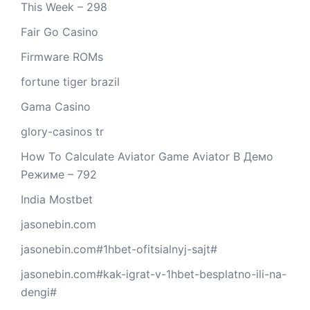
This Week – 298
Fair Go Casino
Firmware ROMs
fortune tiger brazil
Gama Casino
glory-casinos tr
How To Calculate Aviator Game Aviator В Демо
Режиме – 792
India Mostbet
jasonebin.com
jasonebin.com#1hbet-ofitsialnyj-sajt#
jasonebin.com#kak-igrat-v-1hbet-besplatno-ili-na-
dengi#