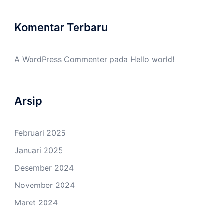
Komentar Terbaru
A WordPress Commenter
pada
Hello world!
Arsip
Februari 2025
Januari 2025
Desember 2024
November 2024
Maret 2024