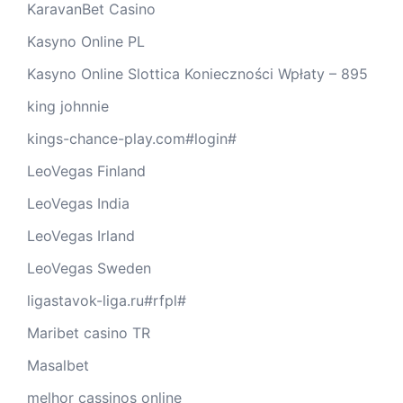
KaravanBet Casino
Kasyno Online PL
Kasyno Online Slottica Konieczności Wpłaty – 895
king johnnie
kings-chance-play.com#login#
LeoVegas Finland
LeoVegas India
LeoVegas Irland
LeoVegas Sweden
ligastavok-liga.ru#rfpl#
Maribet casino TR
Masalbet
melhor cassinos online