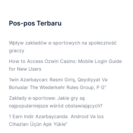
Pos-pos Terbaru
Wpływ zakładów e-sportowych na społeczność
graczy
How to Access Ozwin Casino: Mobile Login Guide
for New Users
1win Azərbaycan: Rəsmi Giriş, Qeydiyyat Və
Bonuslar The Wiederkehr Rules Group, P G”
Zakłady e-sportowe: Jakie gry są
najpopularniejsze wśród obstawiających?
1 Earn Indir Azərbaycanda ️ Android Və Ios
Cihazları Üçün Apk Yüklе”