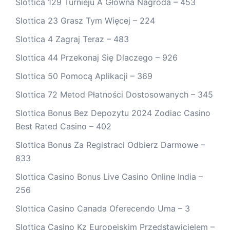
Slottica 129 Turnieju A Główna Nagroda – 453
Slottica 23 Grasz Tym Więcej – 224
Slottica 4 Zagraj Teraz – 483
Slottica 44 Przekonaj Się Dlaczego – 926
Slottica 50 Pomocą Aplikacji – 369
Slottica 72 Metod Płatności Dostosowanych – 345
Slottica Bonus Bez Depozytu 2024 Zodiac Casino
Best Rated Casino – 402
Slottica Bonus Za Registraci Odbierz Darmowe –
833
Slottica Casino Bonus Live Casino Online India –
256
Slottica Casino Canada Oferecendo Uma – 3
Slottica Casino Kz Europejskim Przedstawicielem –