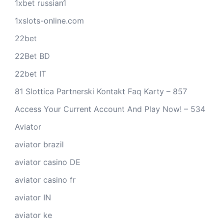
1xbet russian1
1xslots-online.com
22bet
22Bet BD
22bet IT
81 Slottica Partnerski Kontakt Faq Karty – 857
Access Your Current Account And Play Now! – 534
Aviator
aviator brazil
aviator casino DE
aviator casino fr
aviator IN
aviator ke