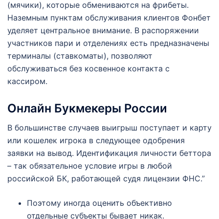
(мячики), которые обмениваются на фрибеты.
Наземным пунктам обслуживания клиентов Фонбет
уделяет центральное внимание. В распоряжении
участников пари и отделениях есть предназначены
терминалы (ставкоматы), позволяют
обслуживаться без косвенное контакта с
кассиром.
Онлайн Букмекеры России
В большинстве случаев выигрыш поступает и карту
или кошелек игрока в следующее одобрения
заявки на вывод. Идентификация личности беттора
– так обязательное условие игры в любой
российской БК, работающей судя лицензии ФНС.”
Поэтому иногда оценить объективно
отдельные субъекты бывает никак.