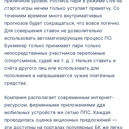
приличном уровне. Роспись пари в режиме Live на
старте игры ничем только уступает прематчу. Со
течением времени много внутриматчевых
прогнозов будет сокращаться, что вовсе логично.
Для совершения ставок не дозволительно
использовать автоматизирующее процесс ПО.
Букмекер только принимает пари только
непосредственных участников переломные
(спортсменов, судей же т. д. ). Нельзя ставить и
счёта другого лиц или использовать дли
пополнения и напрашивается чужие платёжные
средства.
Компания располагает современным интернет-
ресурсом, фирменными приложениями ддя
мобильных устройств же сетью ППС. Каждая
проводилась оценка акционных предложений —
эти доступны на порталах популярных БК же легко