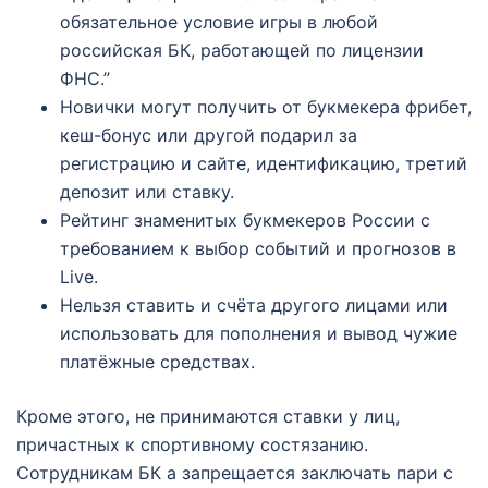
обязательное условие игры в любой
российская БК, работающей по лицензии
ФНС.”
Новички могут получить от букмекера фрибет,
кеш-бонус или другой подарил за
регистрацию и сайте, идентификацию, третий
депозит или ставку.
Рейтинг знаменитых букмекеров России с
требованием к выбор событий и прогнозов в
Live.
Нельзя ставить и счёта другого лицами или
использовать для пополнения и вывод чужие
платёжные средствах.
Кроме этого, не принимаются ставки у лиц,
причастных к спортивному состязанию.
Сотрудникам БК а запрещается заключать пари с