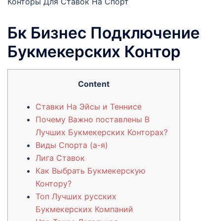
Конторы Для Ставок На Спорт
Бк Бизнес Подключение
Букмекерских Контор
Content
Ставки На Эйсы и Теннисе
Почему Важно поставлены В
Лучших Букмекерских Конторах?
Виды Спорта (а-я)
Лига Ставок
Как Выбрать Букмекерскую
Контору?
Топ Лучших русских
Букмекерских Компаний