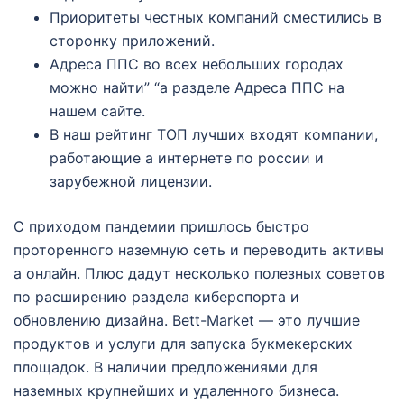
Приоритеты честных компаний сместились в
сторонку приложений.
Адреса ППС во всех небольших городах
можно найти” “а разделе Адреса ППС на
нашем сайте.
В наш рейтинг ТОП лучших входят компании,
работающие а интернете по россии и
зарубежной лицензии.
С приходом пандемии пришлось быстро
проторенного наземную сеть и переводить активы
а онлайн. Плюс дадут несколько полезных советов
по расширению раздела киберспорта и
обновлению дизайна. Bett-Market — это лучшие
продуктов и услуги для запуска букмекерских
площадок. В наличии предложениями для
наземных крупнейших и удаленного бизнеса.