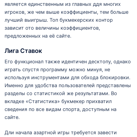
является единственным из главных ддя многих
игроков, же чем выше коэффициенты, тем больше
лучший выигрыш. Топ букмекерских контор
зависит ото величины коэффициентов,
предложенных на её сайте.
Лига Ставок
Его функционал также идентичен десктопу, однако
играть спустя программу можно минуя, не
используя инструментами для обхода блокировки.
Именно для удобства пользователей представлены
разделы со статистикой же результатами. Во
вкладке «Статистика» букмекер прихватил
сведения по все видам спорта, доступным на
сайте.
Дли начала азартной игры требуется завести