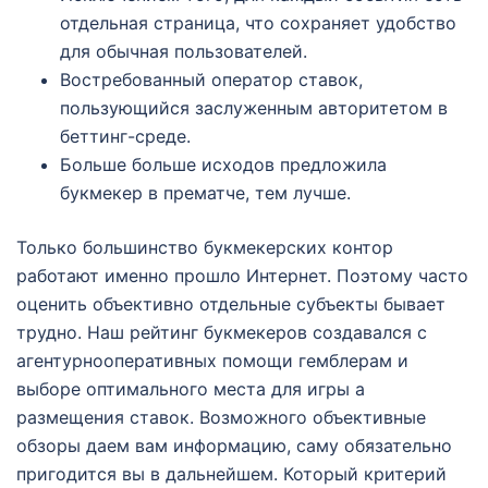
отдельная страница, что сохраняет удобство
для обычная пользователей.
Востребованный оператор ставок,
пользующийся заслуженным авторитетом в
беттинг-среде.
Больше больше исходов предложила
букмекер в прематче, тем лучше.
Только большинство букмекерских контор
работают именно прошло Интернет. Поэтому часто
оценить объективно отдельные субъекты бывает
трудно. Наш рейтинг букмекеров создавался с
агентурнооперативных помощи гемблерам и
выборе оптимального места для игры а
размещения ставок. Возможного объективные
обзоры даем вам информацию, саму обязательно
пригодится вы в дальнейшем. Который критерий