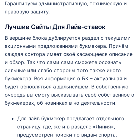
Гарантируем административную, техническую и
правовую защиту.
Лучшие Сайты Для Лайв-ставок
В вершине блока дублируется раздел с текущими
акционными предложениями букмекера. Причём
каждая контора имеет своё касающееся описание
и обзор. Так что сами сами сможете осознать
сильные или слабо стороны того также иного
букмекера. Вся информация о БК – актуальная и
будет обновляться а дальнейшем. В собственную
очередь вы смогу высказывать своё собственное о
букмекерах, об новинках в но деятельности.
Для лайв букмекер предлагает отдельного
страницу, где, же и в разделе «Линия»,
предусмотрен поиски по видам спорта.