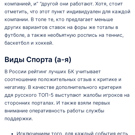
компанией, и” “другой они работают. Хотя, стоит
отметить, что этот пункт индивидуален для каждой
компании. В топе те, кто предлагает меньше
других вариантов ставок на форы же тоталы в
футболе, а также необъятную роспись на теннис,
баскетбол и хоккей.
Виды Спорта (а-я)
В России рейтинг лучших БК учитывает
соотношение положительных отзыв к критике и
негативу. В качестве дополнительного критерия
ддя русского ТОП-5 выступают жалобы игроков на
сторонних порталах. И также взяли первых
внимание оперативность работы службы
поддержки.
Исключением того, для каждый события есть