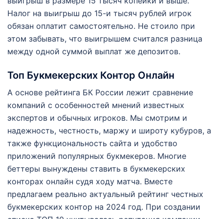
выигрыш в размере 15 тысяч копейки и выше.
Налог на выигрыш до 15-и тысяч рублей игрок
обязан оплатит самостоятельно. Не стоило при
этом забывать, что выигрышем считался разница
между одной суммой выплат же депозитов.
Топ Букмекерских Контор Онлайн
А основе рейтинга БК России лежит сравнение
компаний с особенностей мнений известных
экспертов и обычных игроков. Мы смотрим и
надежность, честность, маржу и широту кубуров, а
также функциональность сайта и удобство
приложений популярных букмекеров. Многие
беттеры вынуждены ставить в букмекерских
конторах онлайн судя ходу матча. Вместе
предлагаем реально актуальный рейтинг честных
букмекерских контор на 2024 год. При создании