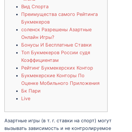
Вид Спорта
Преимущества самого Рейтинга
Букмекеров
соленск Разрешены Азартные
Онлайн Игры?
Бонусы И Бесплатные Ставки
Топ Букмекеров России судя
Коэффициентам
Рейтинг Букмекерских Контор
Букмекерские Конторы По
Оценке Мобильного Приложения
Бк Пари
Live
Азартные игры (в т. г. ставки на спорт) могут
вызывать зависимость и не контролируемое