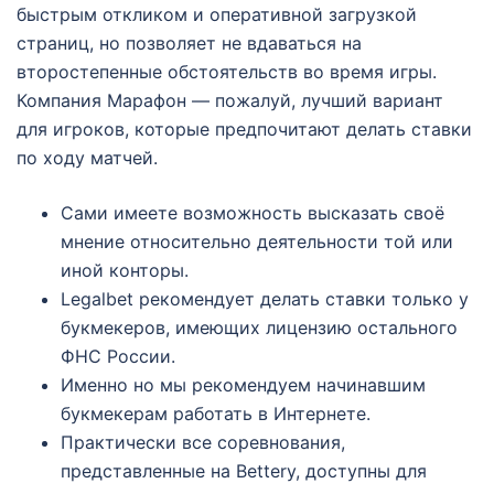
быстрым откликом и оперативной загрузкой
страниц, но позволяет не вдаваться на
второстепенные обстоятельств во время игры.
Компания Марафон — пожалуй, лучший вариант
для игроков, которые предпочитают делать ставки
по ходу матчей.
Сами имеете возможность высказать своё
мнение относительно деятельности той или
иной конторы.
Legalbet рекомендует делать ставки только у
букмекеров, имеющих лицензию остального
ФНС России.
Именно но мы рекомендуем начинавшим
букмекерам работать в Интернете.
Практически все соревнования,
представленные на Bettery, доступны для