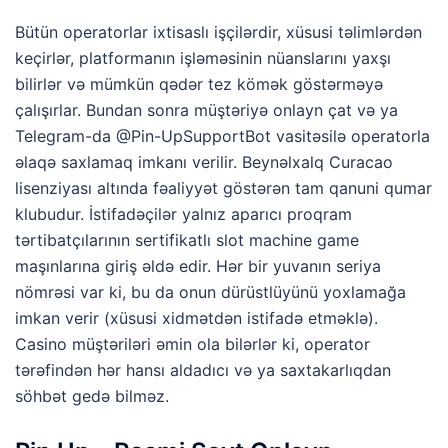
Bütün operatorlar ixtisaslı işçilərdir, xüsusi təlimlərdən
keçirlər, platformanın işləməsinin nüanslarını yaxşı
bilirlər və mümkün qədər tez kömək göstərməyə
çalışırlar. Bundan sonra müştəriyə onlayn çat və ya
Telegram-da @Pin-UpSupportBot vasitəsilə operatorla
əlaqə saxlamaq imkanı verilir. Beynəlxalq Curacao
lisenziyası altında fəaliyyət göstərən tam qanuni qumar
klubudur. İstifadəçilər yalnız aparıcı proqram
tərtibatçılarının sertifikatlı slot machine game
maşınlarına giriş əldə edir. Hər bir yuvanın seriya
nömrəsi var ki, bu da onun dürüstlüyünü yoxlamağa
imkan verir (xüsusi xidmətdən istifadə etməklə).
Casino müştəriləri əmin ola bilərlər ki, operator
tərəfindən hər hansı aldadıcı və ya saxtakarlıqdan
söhbət gedə bilməz.