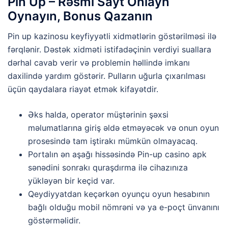
Pin Up – Rəsmi Sayt Onlayn
Oynayın, Bonus Qazanın
Pin up kazinosu keyfiyyətli xidmətlərin göstərilməsi ilə
fərqlənir. Dəstək xidməti istifadəçinin verdiyi suallara
dərhal cavab verir və problemin həllində imkanı
daxilində yardım göstərir. Pulların uğurla çıxarılması
üçün qaydalara riayət etmək kifayətdir.
Əks halda, operator müştərinin şəxsi
məlumatlarına giriş əldə etməyəcək və onun oyun
prosesində tam iştirakı mümkün olmayacaq.
Portalın ən aşağı hissəsində Pin-up casino apk
sənədini sonrakı quraşdırma ilə cihazınıza
yükləyən bir keçid var.
Qeydiyyatdan keçərkən oyunçu oyun hesabının
bağlı olduğu mobil nömrəni və ya e-poçt ünvanını
göstərməlidir.