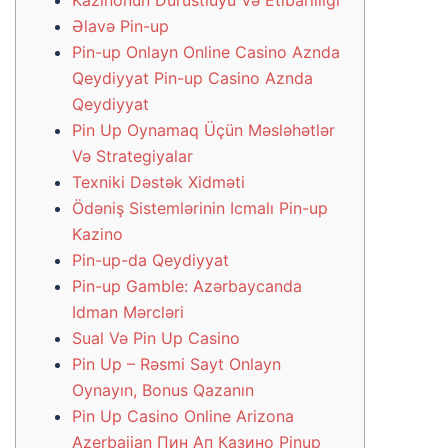
Kazinonun Dürüstlüyü Və Etibarlılığı
Əlavə Pin-up
Pin-up Onlayn Online Casino Aznda
Qeydiyyat Pin-up Casino Aznda
Qeydiyyat
Pin Up Oynamaq Üçün Məsləhətlər
Və Strategiyalar
Texniki Dəstək Xidməti
Ödəniş Sistemlərinin Icmalı Pin-up
Kazino
Pin-up-da Qeydiyyat
Pin-up Gamble: Azərbaycanda
Idman Mərcləri
Sual Və Pin Up Casino
Pin Up – Rəsmi Sayt Onlayn
Oynayın, Bonus Qazanın
Pin Up Casino Online Arizona
Azerbaijan Пин Ап Казино Pinup