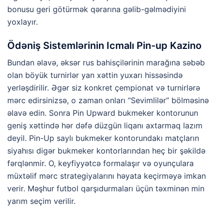
bonusu geri götürmək qərarına gəlib-gəlmədiyini
yoxlayır.
Ödəniş Sistemlərinin Icmalı Pin-up Kazino
Bundan əlavə, əksər rus bahisçilərinin marağına səbəb
olan böyük turnirlər yan xəttin yuxarı hissəsində
yerləşdirilir. Əgər siz konkret çempionat və turnirlərə
mərc edirsinizsə, o zaman onları “Sevimlilər” bölməsinə
əlavə edin. Sonra Pin Upward bukmeker kontorunun
geniş xəttində hər dəfə düzgün liqanı axtarmaq lazım
deyil. Pin-Up saylı bukmeker kontorundakı matçların
siyahısı digər bukmeker kontorlarından heç bir şəkildə
fərqlənmir. O, keyfiyyətcə formalaşır və oyunçulara
müxtəlif mərc strategiyalarını həyata keçirməyə imkan
verir. Məşhur futbol qarşıdurmaları üçün təxminən min
yarım seçim verilir.