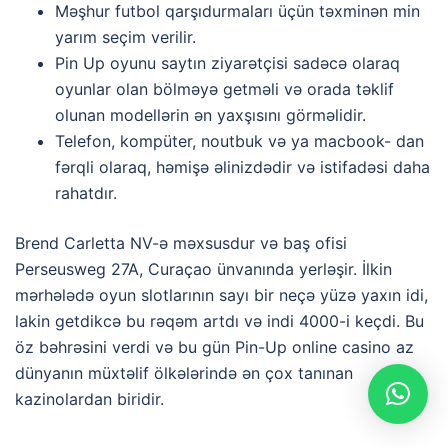
Məşhur futbol qarşıdurmaları üçün təxminən min
yarım seçim verilir.
Pin Up oyunu saytın ziyarətçisi sadəcə olaraq
oyunlar olan bölməyə getməli və orada təklif
olunan modellərin ən yaxşısını görməlidir.
Telefon, kompüter, noutbuk və ya macbook- dan
fərqli olaraq, həmişə əlinizdədir və istifadəsi daha
rahatdır.
Brend Carletta NV-ə məxsusdur və baş ofisi
Perseusweg 27A, Curaçao ünvanında yerləşir. İlkin
mərhələdə oyun slotlarının sayı bir neçə yüzə yaxın idi,
lakin getdikcə bu rəqəm artdı və indi 4000-i keçdi. Bu
öz bəhrəsini verdi və bu gün Pin-Up online casino az
dünyanın müxtəlif ölkələrində ən çox tanınan
kazinolardan biridir.