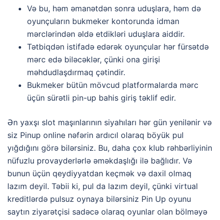
Və bu, həm əmanətdən sonra uduşlara, həm də
oyunçuların bukmeker kontorunda idman
mərclərindən əldə etdikləri uduşlara aiddir.
Tətbiqdən istifadə edərək oyunçular hər fürsətdə
mərc edə biləcəklər, çünki ona girişi
məhdudlaşdırmaq çətindir.
Bukmeker bütün mövcud platformalarda mərc
üçün sürətli pin-up bahis giriş təklif edir.
Ən yaxşı slot maşınlarının siyahıları hər gün yenilənir və
siz Pinup online nəfərin ardıcıl olaraq böyük pul
yığdığını görə bilərsiniz. Bu, daha çox klub rəhbərliyinin
nüfuzlu provayderlərlə əməkdaşlığı ilə bağlıdır. Və
bunun üçün qeydiyyatdan keçmək və daxil olmaq
lazım deyil. Təbii ki, pul da lazım deyil, çünki virtual
kreditlərdə pulsuz oynaya bilərsiniz Pin Up oyunu
saytın ziyarətçisi sadəcə olaraq oyunlar olan bölməyə