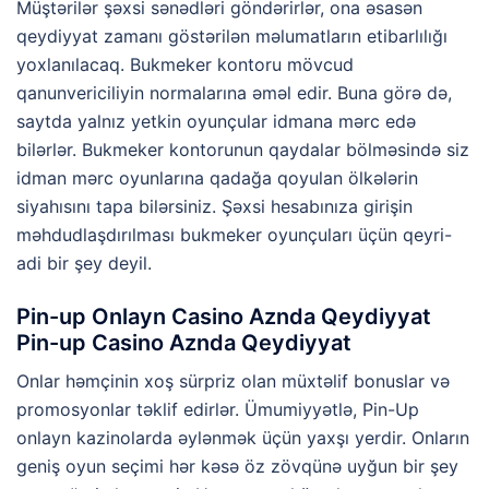
Müştərilər şəxsi sənədləri göndərirlər, ona əsasən
qeydiyyat zamanı göstərilən məlumatların etibarlılığı
yoxlanılacaq. Bukmeker kontoru mövcud
qanunvericiliyin normalarına əməl edir. Buna görə də,
saytda yalnız yetkin oyunçular idmana mərc edə
bilərlər. Bukmeker kontorunun qaydalar bölməsində siz
idman mərc oyunlarına qadağa qoyulan ölkələrin
siyahısını tapa bilərsiniz. Şəxsi hesabınıza girişin
məhdudlaşdırılması bukmeker oyunçuları üçün qeyri-
adi bir şey deyil.
Pin-up Onlayn Casino Aznda Qeydiyyat
Pin-up Casino Aznda Qeydiyyat
Onlar həmçinin xoş sürpriz olan müxtəlif bonuslar və
promosyonlar təklif edirlər. Ümumiyyətlə, Pin-Up
onlayn kazinolarda əylənmək üçün yaxşı yerdir. Onların
geniş oyun seçimi hər kəsə öz zövqünə uyğun bir şey