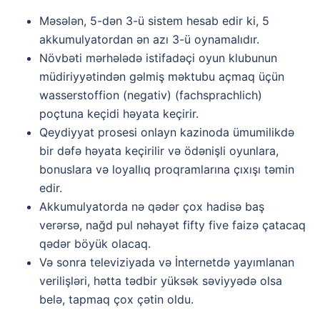
Məsələn, 5-dən 3-ü sistem hesab edir ki, 5
akkumulyatordan ən azı 3-ü oynamalıdır.
Növbəti mərhələdə istifadəçi oyun klubunun
müdiriyyətindən gəlmiş məktubu açmaq üçün
wasserstoffion (negativ) (fachsprachlich)
poçtuna keçidi həyata keçirir.
Qeydiyyat prosesi onlayn kazinoda ümumilikdə
bir dəfə həyata keçirilir və ödənişli oyunlara,
bonuslara və loyallıq proqramlarına çıxışı təmin
edir.
Akkumulyatorda nə qədər çox hadisə baş
verərsə, nağd pul nəhayət fifty five faizə çatacaq
qədər böyük olacaq.
Və sonra televiziyada və İnternetdə yayımlanan
verilişləri, hətta tədbir yüksək səviyyədə olsa
belə, tapmaq çox çətin oldu.