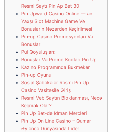
Rəsmi Saytı Pin Ap Bet 30
Pin Upward Casino Online — ​​ən
Yaxşı Slot Machine Game Və
Bonusların Nəzərdən Keçirilməsi
Pin-up Casino Promosyonları Və
Bonusları
Pul Qoyuluşları:
Bonuslar Və Promo Kodları Pin Up
Kazino Proqramında Bukmeker
Pin-up Oyunu
Sosial Şəbəkələr Rəsmi Pin Up
Casino Vasitəsilə Giriş
Rəsmi Veb Saytın Bloklanması, Necə
Keçmək Olar?
Pin Up Bet-də Idman Mərcləri
Pin Up On Line Casino – Qumar
Əyləncə Dünyasında Lider