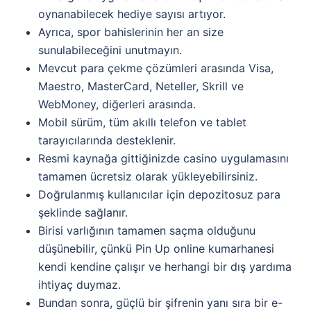
oynanabilecek hediye sayısı artıyor.
Ayrıca, spor bahislerinin her an size
sunulabileceğini unutmayın.
Mevcut para çekme çözümleri arasında Visa,
Maestro, MasterCard, Neteller, Skrill ve
WebMoney, diğerleri arasında.
Mobil sürüm, tüm akıllı telefon ve tablet
tarayıcılarında desteklenir.
Resmi kaynağa gittiğinizde casino uygulamasını
tamamen ücretsiz olarak yükleyebilirsiniz.
Doğrulanmış kullanıcılar için depozitosuz para
şeklinde sağlanır.
Birisi varlığının tamamen saçma olduğunu
düşünebilir, çünkü Pin Up online kumarhanesi
kendi kendine çalışır ve herhangi bir dış yardıma
ihtiyaç duymaz.
Bundan sonra, güçlü bir şifrenin yanı sıra bir e-