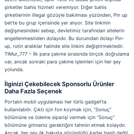
şirketler bahis hizmeti veremiyor. Diğer bahis
şirketlerinin illegal gözüyle bakılması yüzünden, Pin up
bet’te bu grup içerisinde yer alıyor. Site linkinin
değişmesindeki sebep, devletimiz tarafından sitelerin
engellenmesinden dolayıdır. Bu durumdan dolayı Pin-
up, rutin aralıklar halinde site linkini değiştirmektedir.
TIMur_777 – İlk para çekme sırasında birçok doğrulama
var, ancak sonraki para çekme işlemleri için her şey
yolunda.
İlginizi Çekebilecek Sponsorlu Ürünler
Daha Fazla Seçenek
Portalın mobil uygulaması her türlü gadget’ta
kullanılabilir. Çıktı için fon koymak için, “Sonuç”
bölümüne ve ödeme siparişi vermek için “Sonuç”
bölümüne gitmeniz gerektiğini tahmin etmek kolaydır.
Ancak, her şey ilk bakışta göründüğü kadar basit değil.