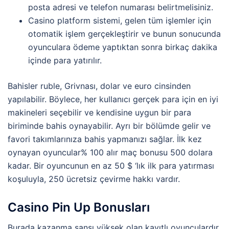
posta adresi ve telefon numarası belirtmelisiniz.
Casino platform sistemi, gelen tüm işlemler için
otomatik işlem gerçekleştirir ve bunun sonucunda
oyunculara ödeme yaptıktan sonra birkaç dakika
içinde para yatırılır.
Bahisler ruble, Grivnası, dolar ve euro cinsinden
yapılabilir. Böylece, her kullanıcı gerçek para için en iyi
makineleri seçebilir ve kendisine uygun bir para
biriminde bahis oynayabilir. Ayrı bir bölümde gelir ve
favori takımlarınıza bahis yapmanızı sağlar. İlk kez
oynayan oyuncular% 100 alır maç bonusu 500 dolara
kadar. Bir oyuncunun en az 50 $ ‘lık ilk para yatırması
koşuluyla, 250 ücretsiz çevirme hakkı vardır.
Casino Pin Up Bonusları
Burada kazanma şansı yüksek olan kayıtlı oyunculardır.