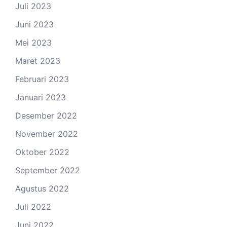
Juli 2023
Juni 2023
Mei 2023
Maret 2023
Februari 2023
Januari 2023
Desember 2022
November 2022
Oktober 2022
September 2022
Agustus 2022
Juli 2022
Juni 2022