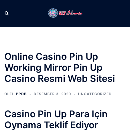
Langsung
ke
Cari
Men
isi
tog
Online Casino Pin Up
Working Mirror Pin Up
Casino Resmi Web Sitesi
OLEH
PPDB
DESEMBER 3, 2020
UNCATEGORIZED
Casino Pin Up Para Için
Oynama Teklif Ediyor