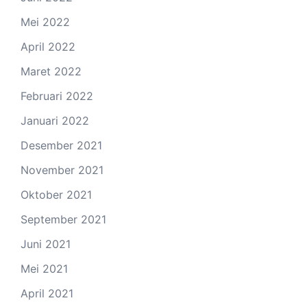
Mei 2022
April 2022
Maret 2022
Februari 2022
Januari 2022
Desember 2021
November 2021
Oktober 2021
September 2021
Juni 2021
Mei 2021
April 2021