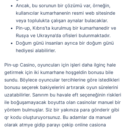
Ancak, bu sorunun bir çözümü var, örneğin,
kullanıcılar kumarhanenin resmi web sitesinde
veya toplulukta çalışan aynalar bulacaklar.
Pin-up, Kıbrıs’ta kurulmuş bir kumarhanedir ve
Rusya ve Ukrayna’da ofisleri bulunmaktadır.
Doğum günü insanları ayrıca bir doğum günü
hediyesi alabilirler.
Pin-up Casino, oyuncuları için işleri daha ilginç hale
getirmek için iki kumarhane hoşgeldin bonusu bile
sundu. Böylece oyuncular tercihlerine göre istedikleri
bonusu seçerek bakiyelerini artırarak oyun sürelerini
uzatabilirler. Sanırım bu havale eft seçeneğinin riskleri
ile boğuşamayacak boyutta olan casinolar manuel bir
yöntem bulmuşlar. Siz bir yakınıza para gönderir gibi
qr kodu oluşturuyorsunuz. Bu adamlar da manuel
olarak atmye gidip parayı çekip online casiona