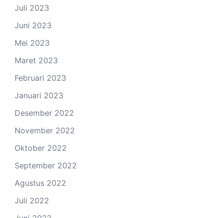
Juli 2023
Juni 2023
Mei 2023
Maret 2023
Februari 2023
Januari 2023
Desember 2022
November 2022
Oktober 2022
September 2022
Agustus 2022
Juli 2022
Juni 2022