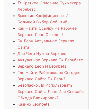
📑 Краткое Описание Букмекера
Леонбетс
Высокие Коэффициенты И
Большой Выбор Событий
Как Найти Ссылку На Рабочее
Зеркало Леон Сегодня?
Бк Леон Актуальное Зеркало
Сайта
Для Чего Нужно Зеркало
Актуальное Зеркало Бк Леонбетс
Зеркало Leon И Leonbets
Где Найти Работающее Сегодня
Зеркало Сайта Бк Леон?
Безопасно Ли Использовать
Зеркало Сайта Леон Или Способы
Обхода Блокировок?
Казино Leonbets