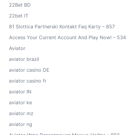
22Bet BD
22bet IT
81 Slottica Partnerski Kontakt Faq Karty – 857
Access Your Current Account And Play Now! – 534
Aviator
aviator brazil
aviator casino DE
aviator casino fr
aviator IN
aviator ke
aviator mz
aviator ng
Aviator Игра Регистрация Можно Найти – 993