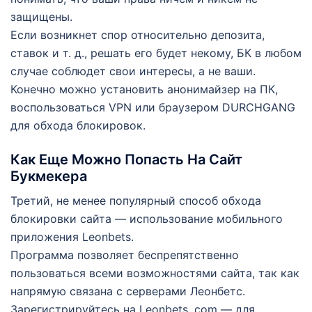
защищены.
Если возникнет спор относительно депозита,
ставок и т. д., решать его будет некому, БК в любом
случае соблюдет свои интересы, а не ваши.
Конечно можно установить анонимайзер на ПК,
воспользоваться VPN или браузером DURCHGANG
для обхода блокировок.
Как Еще Можно Попасть На Сайт
Букмекера
Третий, не менее популярный способ обхода
блокировки сайта — использование мобильного
приложения Leonbets.
Программа позволяет беспрепятственно
пользоваться всеми возможностями сайта, так как
напрямую связана с серверами Леонбетс.
Зарегистрируйтесь на Leonbets. com — для