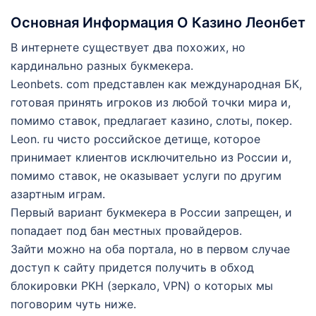
Основная Информация О Казино Леонбет
В интернете существует два похожих, но
кардинально разных букмекера.
Leonbets. com представлен как международная БК,
готовая принять игроков из любой точки мира и,
помимо ставок, предлагает казино, слоты, покер.
Leon. ru чисто российское детище, которое
принимает клиентов исключительно из России и,
помимо ставок, не оказывает услуги по другим
азартным играм.
Первый вариант букмекера в России запрещен, и
попадает под бан местных провайдеров.
Зайти можно на оба портала, но в первом случае
доступ к сайту придется получить в обход
блокировки РКН (зеркало, VPN) о которых мы
поговорим чуть ниже.