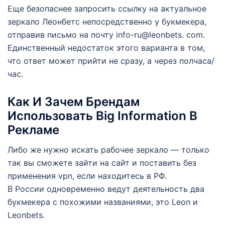
Еще безопаснее запросить ссылку на актуальное
зеркало Леонбетс непосредственно у букмекера,
отправив письмо на почту info-ru@leonbets. com.
Единственный недостаток этого варианта в том,
что ответ может прийти не сразу, а через полчаса/
час.
Как И Зачем Брендам
Использовать Big Information В
Рекламе
Либо же нужно искать рабочее зеркало — только
так вы сможете зайти на сайт и поставить без
применения vpn, если находитесь в РФ.
В России одновременно ведут деятельность два
букмекера с похожими названиями, это Leon и
Leonbets.