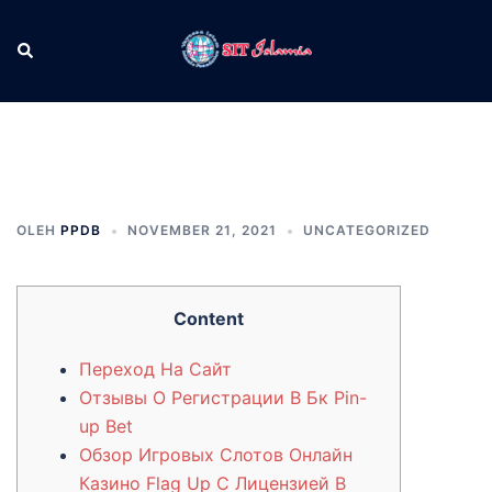
Langsung
ke
Cari
Men
isi
tog
OLEH
PPDB
NOVEMBER 21, 2021
UNCATEGORIZED
Content
Переход На Сайт
Отзывы О Регистрации В Бк Pin-
up Bet
Обзор Игровых Слотов Онлайн
Казино Flag Up С Лицензией В