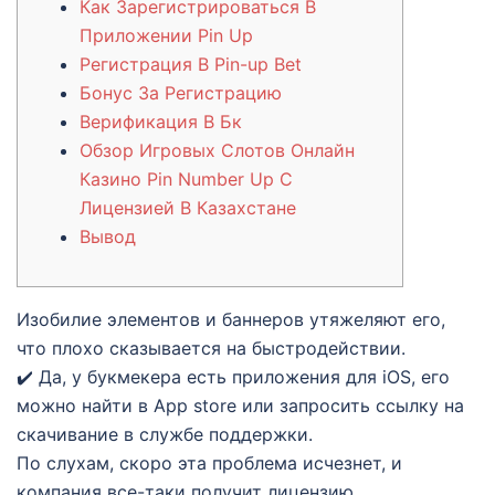
Как Зарегистрироваться В
Приложении Pin Up
Регистрация В Pin-up Bet
Бонус За Регистрацию
Верификация В Бк
Обзор Игровых Слотов Онлайн
Казино Pin Number Up С
Лицензией В Казахстане
Вывод
Изобилие элементов и баннеров утяжеляют его,
что плохо сказывается на быстродействии.
✔️ Да, у букмекера есть приложения для iOS, его
можно найти в App store или запросить ссылку на
скачивание в службе поддержки.
По слухам, скоро эта проблема исчезнет, и
компания все-таки получит лицензию.