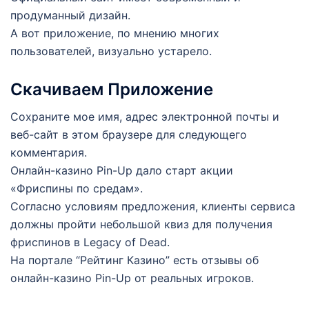
продуманный дизайн.
А вот приложение, по мнению многих
пользователей, визуально устарело.
Скачиваем Приложение
Сохраните мое имя, адрес электронной почты и
веб-сайт в этом браузере для следующего
комментария.
Онлайн-казино Pin-Up дало старт акции
«Фриспины по средам».
Согласно условиям предложения, клиенты сервиса
должны пройти небольшой квиз для получения
фриспинов в Legacy of Dead.
На портале “Рейтинг Казино” есть отзывы об
онлайн-казино Pin-Up от реальных игроков.