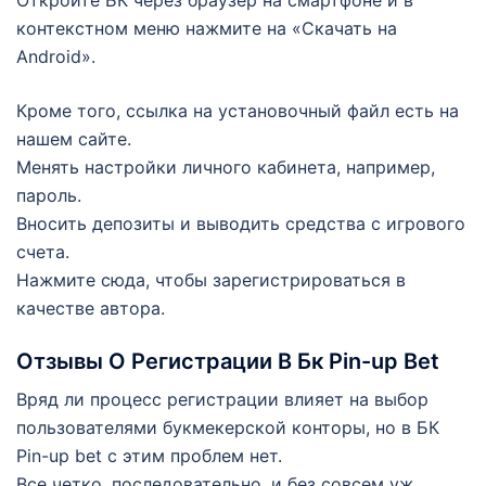
контекстном меню нажмите на «Скачать на
Android».
Кроме того, ссылка на установочный файл есть на
нашем сайте.
Менять настройки личного кабинета, например,
пароль.
Вносить депозиты и выводить средства с игрового
счета.
Нажмите сюда, чтобы зарегистрироваться в
качестве автора.
Отзывы О Регистрации В Бк Pin-up Bet
Вряд ли процесс регистрации влияет на выбор
пользователями букмекерской конторы, но в БК
Pin-up bet с этим проблем нет.
Все четко, последовательно, и без совсем уж