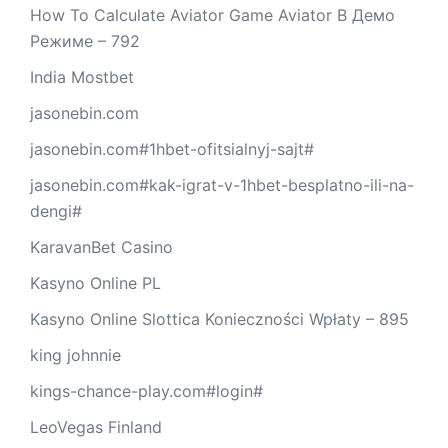
How To Calculate Aviator Game Aviator В Демо
Режиме – 792
India Mostbet
jasonebin.com
jasonebin.com#1hbet-ofitsialnyj-sajt#
jasonebin.com#kak-igrat-v-1hbet-besplatno-ili-na-
dengi#
KaravanBet Casino
Kasyno Online PL
Kasyno Online Slottica Konieczności Wpłaty – 895
king johnnie
kings-chance-play.com#login#
LeoVegas Finland