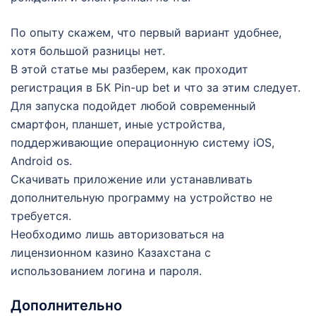
По опыту скажем, что первый вариант удобнее,
хотя большой разницы нет.
В этой статье мы разберем, как проходит
регистрация в БК Pin-up bet и что за этим следует.
Для запуска подойдет любой современный
смартфон, планшет, иные устройства,
поддерживающие операционную систему iOS,
Android os.
Скачивать приложение или устанавливать
дополнительную программу на устройство не
требуется.
Необходимо лишь авторизоваться на
лицензионном казино Казахстана с
использованием логина и пароля.
Дополнительно