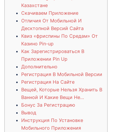
Казахстане
Скачиваем Приложение
Отличия От Мобильной И
Десктопной Версий Сайта
Квиз «фриспины По Средам» От
Казино Pin-up
Как Зарегистрироваться В
Приложении Pin Up
Дополнительно
Регистрация В Мобильной Версии
Регистрация На Сайте
Вещей, Которые Нельзя Хранить В
Ванной И Какие Вещи Не…
Бонус За Регистрацию
Вывод
Инструкция По Установке
Мобильного Приложения