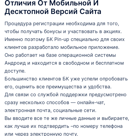
Отличия От Мобильной И
Десктопной Версий Сайта
Процедура регистрации необходима для того,
чтобы получать бонусы и участвовать в акциях.
Именно поэтому БК Pin-up специально для своих
клиентов разработало мобильное приложение.
Оно работает на базе операционной системы
Андроид и находится в свободном и бесплатном
доступе.
Большинство клиентов БК уже успели опробовать
его, оценить все преимущества и удобства.
Для связи со службой поддержки предусмотрено
сразу несколько способов — онлайн-чат,
электронная почта, социальные сети.
Вы вводите все те же личные данные и выбираете,
как лучше их подтвердить –по номеру телефона
или через электронную почту.