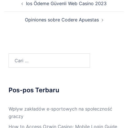
Ios Ödeme Güvenli Web Casino 2023
Tulisan
Opiniones sobre Codere Apuestas
Cari
untuk:
Pos-pos Terbaru
Wpływ zakładów e-sportowych na społeczność
graczy
How to Access Ozwin Casino: Mobile Login Guide