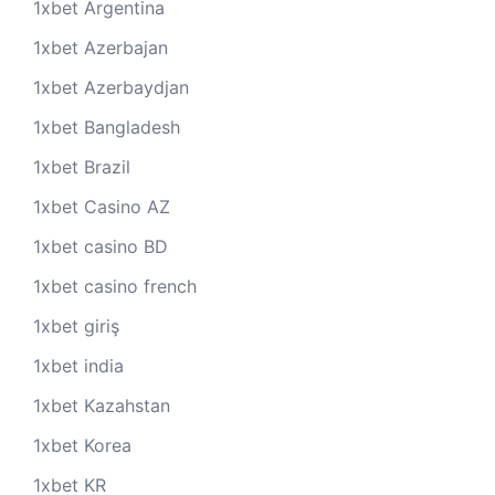
1xbet Argentina
1xbet Azerbajan
1xbet Azerbaydjan
1xbet Bangladesh
1xbet Brazil
1xbet Casino AZ
1xbet casino BD
1xbet casino french
1xbet giriş
1xbet india
1xbet Kazahstan
1xbet Korea
1xbet KR