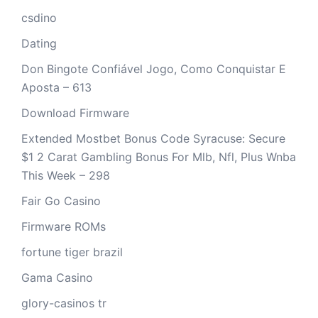
csdino
Dating
Don Bingote Confiável Jogo, Como Conquistar E
Aposta – 613
Download Firmware
Extended Mostbet Bonus Code Syracuse: Secure
$1 2 Carat Gambling Bonus For Mlb, Nfl, Plus Wnba
This Week – 298
Fair Go Casino
Firmware ROMs
fortune tiger brazil
Gama Casino
glory-casinos tr