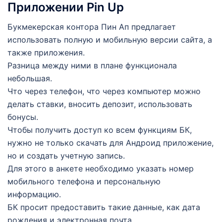
Приложении Pin Up
Букмекерская контора Пин Ап предлагает
использовать полную и мобильную версии сайта, а
также приложения.
Разница между ними в плане функционала
небольшая.
Что через телефон, что через компьютер можно
делать ставки, вносить депозит, использовать
бонусы.
Чтобы получить доступ ко всем функциям БК,
нужно не только скачать для Андроид приложение,
но и создать учетную запись.
Для этого в анкете необходимо указать номер
мобильного телефона и персональную
информацию.
БК просит предоставить такие данные, как дата
рождения и электронная почта.