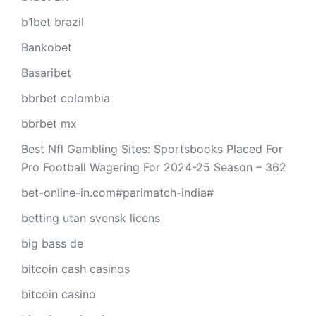
b1bet brazil
Bankobet
Basaribet
bbrbet colombia
bbrbet mx
Best Nfl Gambling Sites: Sportsbooks Placed For
Pro Football Wagering For 2024-25 Season – 362
bet-online-in.com#parimatch-india#
betting utan svensk licens
big bass de
bitcoin cash casinos
bitcoin casino