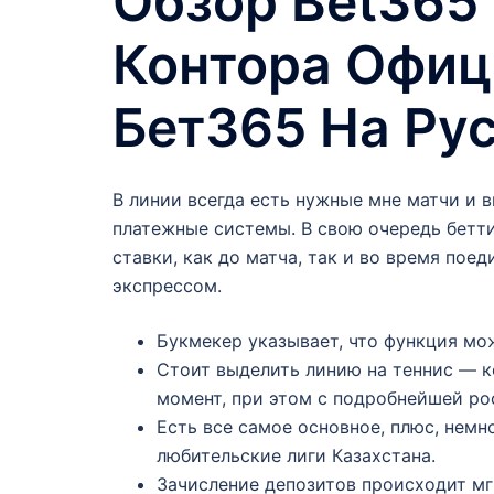
Обзор Bet365
Контора Офиц
Бет365 На Ру
В линии всегда есть нужные мне матчи и 
платежные системы. В свою очередь бетт
ставки, как до матча, так и во время по
экспрессом.
Букмекер указывает, что функция мож
Стоит выделить линию на теннис — к
момент, при этом с подробнейшей ро
Есть все самое основное, плюс, немн
любительские лиги Казахстана.
Зачисление депозитов происходит мгн