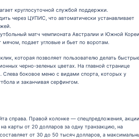
агает круглосуточной службой поддержки.
дить через ЦУПИС, что автоматически устанавливает
ежей.
утбольный матч чемпионата Австралии и Южной Кореи
 мячом, подает угловые и бьет по воротам.
клик, которая позволяет пользователю делать быстры
ионных черно-зеленых цветах. На главной странице
. Слева боковое меню с видами спорта, которых у
утбола и заканчивая серфингом.
йта справа. Правой колонке — спецпредложения, акции
на карты от 20 долларов за одну транзакцию, на
 составляет от 30 до 50 тысяч долларов, а максимальн