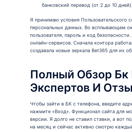
банковский перевод (от 2 до 10 дней)
Я принимаю условия Пользовательского с
персональных данных. Во всплывающем окн
пользователя, пароль и код безопасности.
онлайн-сервисов. Сначала контора работа
создавала новые зеркала Bet365 для их об
Полный Обзор Бк 
Экспертов И Отз
Чтобы зайти в БК с телефона, введите адр
нажмите «Вход». Функционал сайта для м
версии. Я долго не ставил ставки, а вот п
на месяц и сейчас активно смотрю каждый