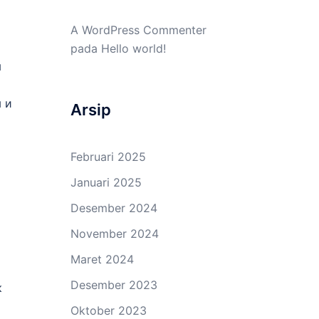
A WordPress Commenter
pada
Hello world!
я
 и
Arsip
Februari 2025
Januari 2025
Desember 2024
November 2024
Maret 2024
Desember 2023
к
Oktober 2023