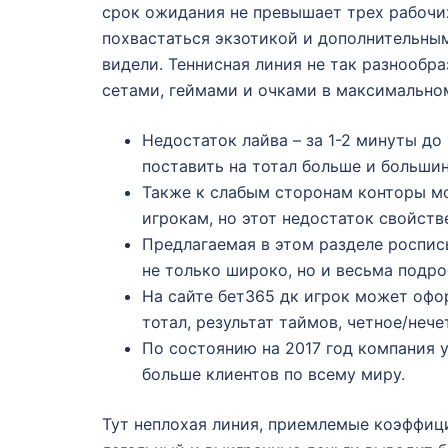
срок ожидания не превышает трех рабочих
похвастаться экзотикой и дополнительным
видели. Теннисная линия не так разнообра
сетами, геймами и очками в максимальном
Недостаток лайва – за 1-2 минуты до
поставить на тотал больше и больши
Также к слабым сторонам конторы м
игрокам, но этот недостаток свойств
Предлагаемая в этом разделе роспис
не только широко, но и весьма подро
На сайте бет365 дк игрок может офор
тотал, результат таймов, четное/нече
По состоянию на 2017 год компания 
больше клиентов по всему миру.
Тут неплохая линия, приемлемые коэффиц