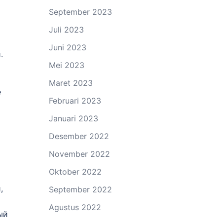
September 2023
Juli 2023
Juni 2023
.
Mei 2023
Maret 2023
е
Februari 2023
Januari 2023
Desember 2022
November 2022
Oktober 2022
,
September 2022
Agustus 2022
ый