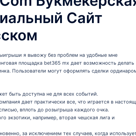
 Com Букмекерска
иальный Сайт
сском
выигрыши я вывожу без проблем на удобные мне
инговая площадка bet365 mx дает возможность делать
единка. Пользователи могут оформлять сделки ординаро
ет быть доступна не для всех событий.
омпания дает практически все, что играется в настоя
списью, вплоть до розыгрыша каждого очка.
ого экзотики, например, вторая чешская лига и
овенно, за исключением тех случаев, когда используе