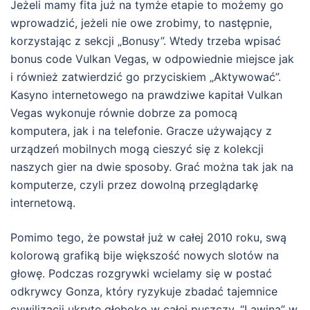
Jeżeli mamy fita już na tymże etapie to możemy go
wprowadzić, jeżeli nie owe zrobimy, to następnie,
korzystając z sekcji „Bonusy”. Wtedy trzeba wpisać
bonus code Vulkan Vegas, w odpowiednie miejsce jak
i również zatwierdzić go przyciskiem „Aktywować”.
Kasyno internetowego na prawdziwe kapitał Vulkan
Vegas wykonuje równie dobrze za pomocą
komputera, jak i na telefonie. Gracze używający z
urządzeń mobilnych mogą cieszyć się z kolekcji
naszych gier na dwie sposoby. Grać można tak jak na
komputerze, czyli przez dowolną przeglądarkę
internetową.
Pomimo tego, że powstał już w całej 2010 roku, swą
kolorową grafiką bije większość nowych slotów na
głowę. Podczas rozgrywki wcielamy się w postać
odkrywcy Gonza, który ryzykuje zbadać tajemnice
cywilizacji ukryte głęboko w całej puszczy. “Lawina” w