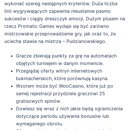
wykonać szereg następnych kryteriów. Duża liczba
linii wygrywających zapewnia nieustanne pasmo
sukcesów i ciągły dreszczyk emocji. Dużym plusem na
rzecz Promatic Games wydaje się być zarówno
mistrzowskie przeprowadzenie gry, jak oraz to, że
uciecha stawia na mistrza – Pudzianowskiego.
Gracze zbierają punkty za grę na automatach
objętych turniejem w danym momencie.
Przeglądaj oferty witryn internetowych
bukmacherskich, które porównują kasyna.
Wzorem może być WooCasino, które już po
samej rejestracji przydziela graczowi 25
gratisowych spinów.
Dowiesz się wraz z nich jakie będą ograniczenia
dotyczące periodu używania bonusów lub
wymaganego obrotu.