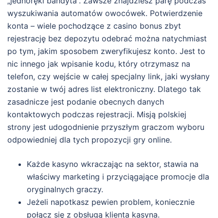
„jednoręki bandyta”. Zawsze znajdziesz parę podczas
wyszukiwania automatów owocówek. Potwierdzenie
konta – wiele pochodzące z casino bonus zbyt
rejestrację bez depozytu odebrać można natychmiast
po tym, jakim sposobem zweryfikujesz konto. Jest to
nic innego jak wpisanie kodu, który otrzymasz na
telefon, czy wejście w całej specjalny link, jaki wysłany
zostanie w twój adres list elektroniczny. Dlatego tak
zasadnicze jest podanie obecnych danych
kontaktowych podczas rejestracji. Misją polskiej
strony jest udogodnienie przyszłym graczom wyboru
odpowiedniej dla tych propozycji gry online.
Każde kasyno wkraczając na sektor, stawia na
właściwy marketing i przyciągające promocje dla
oryginalnych graczy.
Jeżeli napotkasz pewien problem, koniecznie
połącz się z obsługą klienta kasyna.