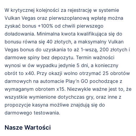
W krytycznej kolejności za rejestrację w systemie
Vulkan Vegas oraz pierwszoplanową wpłatę można
zyskać bonus +100% od chwili pierwszego
doładowania. Minimalna kwota kwalifikująca się do
bonusu równa się 40 złotych, a maksymalny Vulkan
Vegas bonus do uzyskania to aż 1-wszą, 200 złotych i
darmowe spiny bez depozytu. Termin ważności
wynosi w ów wypadku jedynie 5 dni, a konieczny
obrót to x40. Przy okazji wolno otrzymać 25 obrotów
darmowych na automacie Play’n GO pochodzące z
wymaganym obrotem x15. Niezwykle ważne jest to, że
wszystkie wymienione dotychczas gry, oraz inne z
propozycje kasyna możliwe znajdują się do
darmowego testowania.
Nasze Wartości