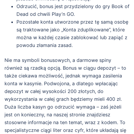
Odrzucić, bonus jest przydzielony do gry Book of
Dead od chwili Play’n GO.
Pozostałe konta utworzone przez tę samą osobę
są traktowane jako „Konta zduplikowane”, które
można w każdej czasie zablokować lub zapiąć z
powodu złamania zasad.
Nie ma symboli bonusowych, a darmowe spiny
również są rzadką opcją. Bonus w ciągu depozyt – to
także ciekawa możliwość, jednak wymaga zasilenia
konta w kasynie. Podwojona, a dlatego wpłacając
depozyt w całej wysokości 200 złotych, do
wykorzystania w całej grach będziemy mieli 400 zł.
Duża liczba kasyn go odrzucić wymaga – zaś jeżeli
jest on konieczny, na naszej stronie znajdziesz
stosowne informacje na ten temat, wraz z kodem. To
specjalistyczne ciągi liter oraz cyfr, które układają się