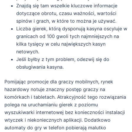
Znajdą się tam wszelkie kluczowe informacje
dotyczące obrotu, czasu ważności, wartości
spinów i grach, w które to można je używać.
Liczba gierek, którą dysponują kasyna oscyluje w
granicach od 100 gwoli tych najmniejszych na
kilka tysięcy w celu największych kasyn
netowych.
Jeśli byłby z tym problem, odezwij się do
obsługiwania kasyna.
Pomijając promocje dla graczy mobilnych, rynek
hazardowy notuje znaczny postęp graczy na
komórkach i tabletach. Atrakcyjność tego rozwiązania
polega na uruchamianiu gierek z poziomu
wyszukiwarki internetowej bez konieczności instalacji
wtyczek i niekoniecznych aplikacji. Dodatkowo
automaty do gry w telefon pobierają malutko