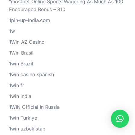
"mostbet Online Sports Wagering As Much As 100
Encouraged Bonus – 810
1pin-up-india.com
1w
1Win AZ Casino
1Win Brasil
1win Brazil
1win casino spanish
1win fr
1win India
1WIN Official In Russia
1win Turkiye
1win uzbekistan