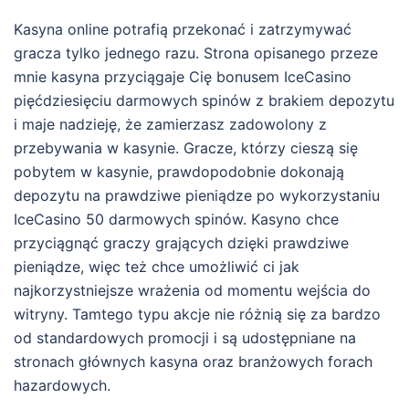
Kasyna online potrafią przekonać i zatrzymywać
gracza tylko jednego razu. Strona opisanego przeze
mnie kasyna przyciągaje Cię bonusem IceCasino
pięćdziesięciu darmowych spinów z brakiem depozytu
i maje nadzieję, że zamierzasz zadowolony z
przebywania w kasynie. Gracze, którzy cieszą się
pobytem w kasynie, prawdopodobnie dokonają
depozytu na prawdziwe pieniądze po wykorzystaniu
IceCasino 50 darmowych spinów. Kasyno chce
przyciągnąć graczy grających dzięki prawdziwe
pieniądze, więc też chce umożliwić ci jak
najkorzystniejsze wrażenia od momentu wejścia do
witryny. Tamtego typu akcje nie różnią się za bardzo
od standardowych promocji i są udostępniane na
stronach głównych kasyna oraz branżowych forach
hazardowych.