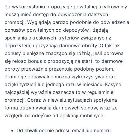
Po wykorzystaniu propozycje powitalnej użytkownicy
muszą mieć dostęp do odwiedzenia dalszych
promocji. Wyglądają bardzo podobnie do odwiedzenia
bonusów powitalnych od depozytów i żądają
spełniania określonych kryteriów związanych z
depozytem, i przyznają darmowe obroty. O tak jak
bonusy pieniężne znacząco się różnią, jeśli porówna
się reload bonus z propozycją na start, to darmowe
obroty przeważnie prezentują podobny poziom.
Promocje odnawialne można wykorzystywać raz
dzięki tydzień lub jednego razu w miesiącu. Kasyno
najczęściej wyraźnie zaznacza to w regulaminie
promocji. Coraz w niewielu sytuacjach spotykana
forma otrzymywania darmowych spinów, wraz ze
względu na odejście od aplikacji mobilnych.
Od chwili ocenie adresu email lub numeru