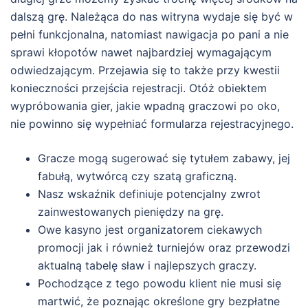
dalszą grę. Należąca do nas witryna wydaje się być w
pełni funkcjonalna, natomiast nawigacja po pani a nie
sprawi kłopotów nawet najbardziej wymagającym
odwiedzającym. Przejawia się to także przy kwestii
konieczności przejścia rejestracji. Otóż obiektem
wypróbowania gier, jakie wpadną graczowi po oko,
nie powinno się wypełniać formularza rejestracyjnego.
Gracze mogą sugerować się tytułem zabawy, jej
fabułą, wytwórcą czy szatą graficzną.
Nasz wskaźnik definiuje potencjalny zwrot
zainwestowanych pieniędzy na grę.
Owe kasyno jest organizatorem ciekawych
promocji jak i również turniejów oraz przewodzi
aktualną tabelę sław i najlepszych graczy.
Pochodzące z tego powodu klient nie musi się
martwić, że poznając określone gry bezpłatne