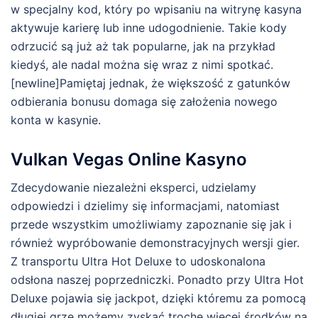
w specjalny kod, który po wpisaniu na witrynę kasyna
aktywuje karierę lub inne udogodnienie. Takie kody
odrzucić są już aż tak popularne, jak na przykład
kiedyś, ale nadal można się wraz z nimi spotkać.
[newline]Pamiętaj jednak, że większość z gatunków
odbierania bonusu domaga się założenia nowego
konta w kasynie.
Vulkan Vegas Online Kasyno
Zdecydowanie niezależni eksperci, udzielamy
odpowiedzi i dzielimy się informacjami, natomiast
przede wszystkim umożliwiamy zapoznanie się jak i
również wypróbowanie demonstracyjnych wersji gier.
Z transportu Ultra Hot Deluxe to udoskonalona
odsłona naszej poprzedniczki. Ponadto przy Ultra Hot
Deluxe pojawia się jackpot, dzięki któremu za pomocą
długiej grze możemy zyskać trochę więcej środków na