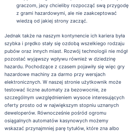
graczom, jacy chcieliby rozpocząć swą przygodę
z grami hazardowymi, ale nie zaakceptować
wiedzą od jakiej strony zacząć.
Jednak także na naszym kontynencie ich kariera była
szybka i prędko stały się ozdobą wszelkiego rodzaju
pubów oraz innych miast. Rozwój technologii nie mógł
pozostać wyjąwszy wpływu również w dziedzinę
hazardu. Pochodzące z czasem pojawiły się więc gry
hazardowe machiny za darmo przy wersjach
elektronicznych. W naszej stronie użytkownik może
testować liczne automaty za bezowocnie, ze
szczególnym uwzględnieniem wysoce interesujących
oferty prosto od w największym stopniu uznanych
deweloperów. Równocześnie pośród ogromu
osiągalnych automatów kasynowych możemy
wskazać przynajmniej parę tytułów, które zna albo