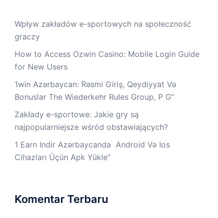
Wpływ zakładów e-sportowych na społeczność
graczy
How to Access Ozwin Casino: Mobile Login Guide
for New Users
1win Azərbaycan: Rəsmi Giriş, Qeydiyyat Və
Bonuslar The Wiederkehr Rules Group, P G”
Zakłady e-sportowe: Jakie gry są
najpopularniejsze wśród obstawiających?
1 Earn Indir Azərbaycanda ️ Android Və Ios
Cihazları Üçün Apk Yüklе”
Komentar Terbaru