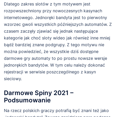
Dlatego zakres slotów z tym motywem jest
rozpowszechniony przy nowoczesnych kasynach
internetowego. Jednoręki bandyta jest to pierwotny
wzorzec gwoli wszystkich późniejszych automatów. Z
czasem zaczęły zjawiać się jednak następujące
kategorie jak choć sloty wideo jak również inne mniej
bądź bardziej znane podgrupy. Z tego motywu nie
można powiedzieć, że wszystkie dziś dostępne
darmowe gry automaty to po prostu nowsze wersje
jednorękich bandytów. W tym celu należy dokonać
rejestracji w serwisie poszczególnego z kasyn
sieciowy.
Darmowe Spiny 2021 –
Podsumowanie
Na rzecz polskich graczy potrafią być znani też jako