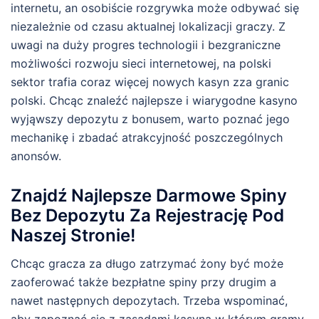
internetu, an osobiście rozgrywka może odbywać się
niezależnie od czasu aktualnej lokalizacji graczy. Z
uwagi na duży progres technologii i bezgraniczne
możliwości rozwoju sieci internetowej, na polski
sektor trafia coraz więcej nowych kasyn zza granic
polski. Chcąc znaleźć najlepsze i wiarygodne kasyno
wyjąwszy depozytu z bonusem, warto poznać jego
mechanikę i zbadać atrakcyjność poszczególnych
anonsów.
Znajdź Najlepsze Darmowe Spiny
Bez Depozytu Za Rejestrację Pod
Naszej Stronie!
Chcąc gracza za długo zatrzymać żony być może
zaoferować także bezpłatne spiny przy drugim a
nawet następnych depozytach. Trzeba wspominać,