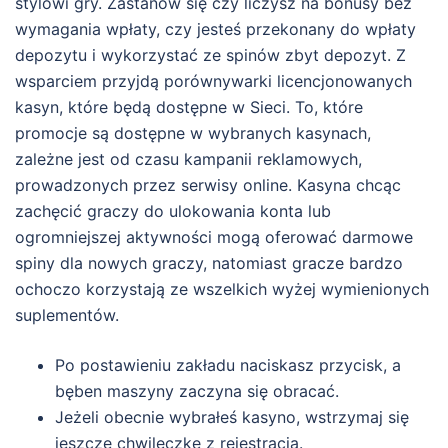
stylowi gry. Zastanów się czy liczysz na bonusy bez
wymagania wpłaty, czy jesteś przekonany do wpłaty
depozytu i wykorzystać ze spinów zbyt depozyt. Z
wsparciem przyjdą porównywarki licencjonowanych
kasyn, które będą dostępne w Sieci. To, które
promocje są dostępne w wybranych kasynach,
zależne jest od czasu kampanii reklamowych,
prowadzonych przez serwisy online. Kasyna chcąc
zachęcić graczy do ulokowania konta lub
ogromniejszej aktywności mogą oferować darmowe
spiny dla nowych graczy, natomiast gracze bardzo
ochoczo korzystają ze wszelkich wyżej wymienionych
suplementów.
Po postawieniu zakładu naciskasz przycisk, a
bęben maszyny zaczyna się obracać.
Jeżeli obecnie wybrałeś kasyno, wstrzymaj się
jeszcze chwileczkę z rejestracją.