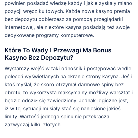
powinien posiadać wiedzę każdy i jakie zyskały miano
pozycji wręcz kultowych. Każde nowe kasyno premia
bez depozytu odbierzesz za pomocą przeglądarki
internetowej, ale niektóre kasyna posiadają też swoje
dedykowane programy komputerowe.
Które To Wady I Przewagi Ma Bonus
Kasyno Bez Depozytu?
Wystarczy wejść w taki odnośnik i postępować wedle
poleceń wyświetlanych na ekranie strony kasyna. Jeśli
ktoś myślał, że skoro otrzymał darmowe spiny bez
obrotu, to wykorzysta maksymalny możliwy warsztat i
będzie odczuł się zawiedziony. Jednak logiczne jest,
iż w tej sytuacji musiały stać się naniesione jakieś
limity. Wartość jednego spinu nie przekracza
zazwyczaj kilku złotych.