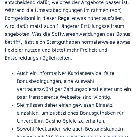
entscheidend dafür, welches der Angebote besser ist.
Während die Umsatzbedingungen im rahmen (von)
Echtgeldboni in dieser Regel etwas höher ausfallen,
wird dafür meist auch 1 längerer Erfüllungszeitraum
angeboten. Was die Softwareanwendungen des Bonus
betrifft, lässt sich Startguthaben normalerweise etwas
flexibler nutzen und bietet mehr Freiheit und
Entscheidungsmöglichkeiten.
Auch ein informativer Kundenservice, faire
Bonusbedingungen, eine Auswahl
vertrauenswürdiger Zahlungsdienstleister und ein
paar transparente Webseite sind wichtig.
Sie müssen daher einen gewissen Einsatz
einzahlen, um zusätzliches Bonusguthaben für
Unverblümt Casino Spiele zu erhalten.
Sowohl Neukunden wie auch Bestandskunden
können sich 2023 des weiteren auf viele andere