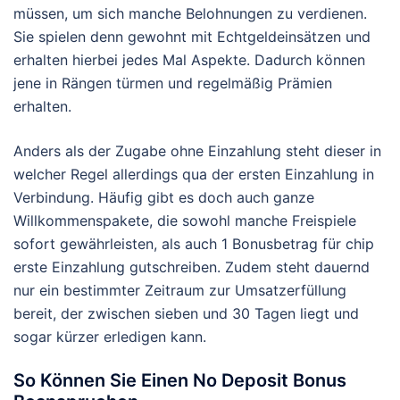
müssen, um sich manche Belohnungen zu verdienen.
Sie spielen denn gewohnt mit Echtgeldeinsätzen und
erhalten hierbei jedes Mal Aspekte. Dadurch können
jene in Rängen türmen und regelmäßig Prämien
erhalten.
Anders als der Zugabe ohne Einzahlung steht dieser in
welcher Regel allerdings qua der ersten Einzahlung in
Verbindung. Häufig gibt es doch auch ganze
Willkommenspakete, die sowohl manche Freispiele
sofort gewährleisten, als auch 1 Bonusbetrag für chip
erste Einzahlung gutschreiben. Zudem steht dauernd
nur ein bestimmter Zeitraum zur Umsatzerfüllung
bereit, der zwischen sieben und 30 Tagen liegt und
sogar kürzer erledigen kann.
So Können Sie Einen No Deposit Bonus