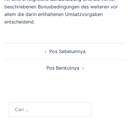
beschriebenen Bonusbedingungen des weiteren vor
allem die darin enthaltenen Umsatzvorgaben
entscheidend.
Navigasi
Pos Sebelumnya
Tulisan
Pos Berikutnya
Cari
untuk: