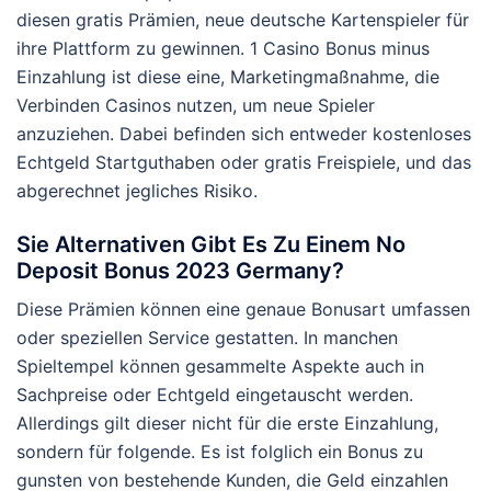
diesen gratis Prämien, neue deutsche Kartenspieler für
ihre Plattform zu gewinnen. 1 Casino Bonus minus
Einzahlung ist diese eine, Marketingmaßnahme, die
Verbinden Casinos nutzen, um neue Spieler
anzuziehen. Dabei befinden sich entweder kostenloses
Echtgeld Startguthaben oder gratis Freispiele, und das
abgerechnet jegliches Risiko.
Sie Alternativen Gibt Es Zu Einem No
Deposit Bonus 2023 Germany?
Diese Prämien können eine genaue Bonusart umfassen
oder speziellen Service gestatten. In manchen
Spieltempel können gesammelte Aspekte auch in
Sachpreise oder Echtgeld eingetauscht werden.
Allerdings gilt dieser nicht für die erste Einzahlung,
sondern für folgende. Es ist folglich ein Bonus zu
gunsten von bestehende Kunden, die Geld einzahlen