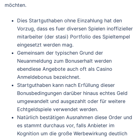
möchten.
Dies Startguthaben ohne Einzahlung hat den
Vorzug, dass es fuer diversen Spielen inoffizieller
mitarbeiter (der stasi) Portfolio des Spieltempel
eingesetzt werden mag.
Gemeinsam der typischen Grund der
Neuanmeldung zum Bonuserhalt werden
ebendiese Angebote auch oft als Casino
Anmeldebonus bezeichnet.
Startguthaben kann nach Erfüllung dieser
Bonusbedingungen darüber hinaus echtes Geld
umgewandelt und ausgezahlt oder für weitere
Echtgeldspiele verwendet werden.
Natürlich bestätigen Ausnahmen diese Order und
es stammt durchaus vor, falls Anbieter im
Kognition um die große Werbewirkung deutlich