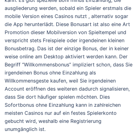
ausgliederung werden, sobald ein Spieler erstmals die
mobile Version eines Casinos nutzt , alternativ sogar
die App herunterlädt. Diese Bonusart ist also eine Art
Promotion dieser Mobilversion von Spieltempel und
verspricht stets Freispiele oder irgendeinen kleinen
Bonusbetrag. Das ist der einzige Bonus, der in keiner
weise online am Desktop aktiviert werden kann. Der
Begriff “Willkommensbonus” impliziert schon, dass Sie
irgendeinen Bonus ohne Einzahlung als
Willkommensgeste kaufen, weil Sie irgendeinen
Account eröffnen des weiteren dadurch signalisieren,
dass Sie dort häufiger spielen möchten. Dies
Sofortbonus ohne Einzahlung kann in zahlreichen
meisten Casinos nur auf ein festes Spielerkonto
gebucht wird, weshalb eine Registrierung
unumgänglich ist.