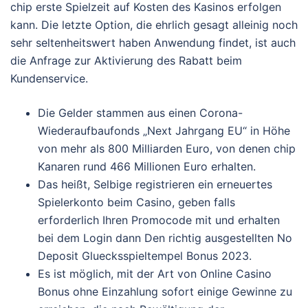
chip erste Spielzeit auf Kosten des Kasinos erfolgen
kann. Die letzte Option, die ehrlich gesagt alleinig noch
sehr seltenheitswert haben Anwendung findet, ist auch
die Anfrage zur Aktivierung des Rabatt beim
Kundenservice.
Die Gelder stammen aus einen Corona-
Wiederaufbaufonds „Next Jahrgang EU“ in Höhe
von mehr als 800 Milliarden Euro, von denen chip
Kanaren rund 466 Millionen Euro erhalten.
Das heißt, Selbige registrieren ein erneuertes
Spielerkonto beim Casino, geben falls
erforderlich Ihren Promocode mit und erhalten
bei dem Login dann Den richtig ausgestellten No
Deposit Gluecksspieltempel Bonus 2023.
Es ist möglich, mit der Art von Online Casino
Bonus ohne Einzahlung sofort einige Gewinne zu