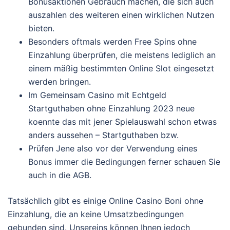
Bonusaktionen Gebrauch machen, die sich auch
auszahlen des weiteren einen wirklichen Nutzen
bieten.
Besonders oftmals werden Free Spins ohne
Einzahlung überprüfen, die meistens lediglich an
einem mäßig bestimmten Online Slot eingesetzt
werden bringen.
Im Gemeinsam Casino mit Echtgeld
Startguthaben ohne Einzahlung 2023 neue
koennte das mit jener Spielauswahl schon etwas
anders aussehen – Startguthaben bzw.
Prüfen Jene also vor der Verwendung eines
Bonus immer die Bedingungen ferner schauen Sie
auch in die AGB.
Tatsächlich gibt es einige Online Casino Boni ohne
Einzahlung, die an keine Umsatzbedingungen
gebunden sind. Unsereins können Ihnen jedoch