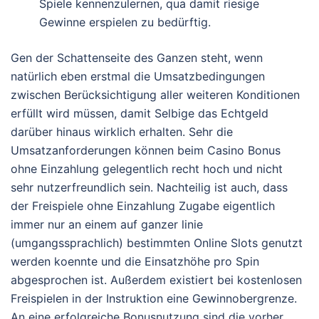
Spiele kennenzulernen, qua damit riesige
Gewinne erspielen zu bedürftig.
Gen der Schattenseite des Ganzen steht, wenn
natürlich eben erstmal die Umsatzbedingungen
zwischen Berücksichtigung aller weiteren Konditionen
erfüllt wird müssen, damit Selbige das Echtgeld
darüber hinaus wirklich erhalten. Sehr die
Umsatzanforderungen können beim Casino Bonus
ohne Einzahlung gelegentlich recht hoch und nicht
sehr nutzerfreundlich sein. Nachteilig ist auch, dass
der Freispiele ohne Einzahlung Zugabe eigentlich
immer nur an einem auf ganzer linie
(umgangssprachlich) bestimmten Online Slots genutzt
werden koennte und die Einsatzhöhe pro Spin
abgesprochen ist. Außerdem existiert bei kostenlosen
Freispielen in der Instruktion eine Gewinnobergrenze.
An eine erfolgreiche Bonusnutzung sind die vorher