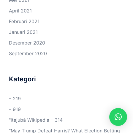
Mei 2021
April 2021
Februari 2021
Januari 2021
Desember 2020
September 2020
Kategori
– 219
– 919
"itajubá Wikipedia – 314
"May Trump Defeat Harris? What Election Betting