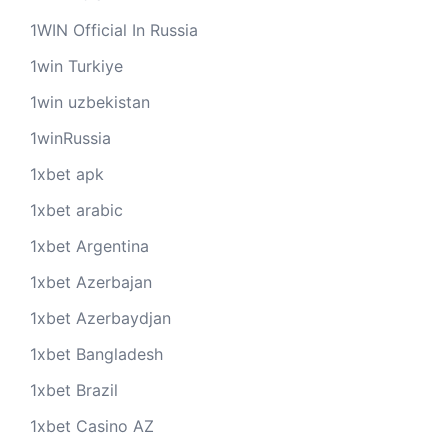
1WIN Official In Russia
1win Turkiye
1win uzbekistan
1winRussia
1xbet apk
1xbet arabic
1xbet Argentina
1xbet Azerbajan
1xbet Azerbaydjan
1xbet Bangladesh
1xbet Brazil
1xbet Casino AZ