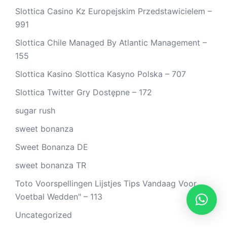
Slottica Casino Kz Europejskim Przedstawicielem –
991
Slottica Chile Managed By Atlantic Management –
155
Slottica Kasino Slottica Kasyno Polska – 707
Slottica Twitter Gry Dostępne – 172
sugar rush
sweet bonanza
Sweet Bonanza DE
sweet bonanza TR
Toto Voorspellingen Lijstjes Tips Vandaag Voor
Voetbal Wedden" – 113
Uncategorized