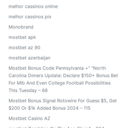
melhor cassinos online
melhor cassinos pix
Monobrand
mostbet apk
mostbet az 90
mostbet azerbaijan
Mostbet Bonus Code Pennsylvania +" "North
Carolina Dimers Update: Declare $150+ Bonus Bet
For Mlb And Even College Football Possibilities
This Tuesday – 68
Mostbet Bonus Signal Rotowire For Guess $5, Get
$200 Or $1k Added Bonus 2024 – 115
Mostbet Casino AZ