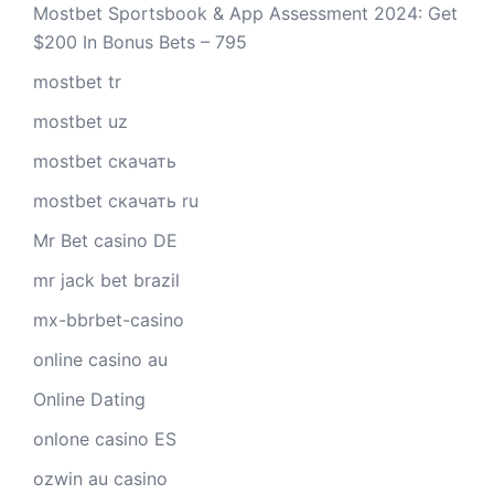
Mostbet Sportsbook & App Assessment 2024: Get
$200 In Bonus Bets – 795
mostbet tr
mostbet uz
mostbet скачать
mostbet скачать ru
Mr Bet casino DE
mr jack bet brazil
mx-bbrbet-casino
online casino au
Online Dating
onlone casino ES
ozwin au casino