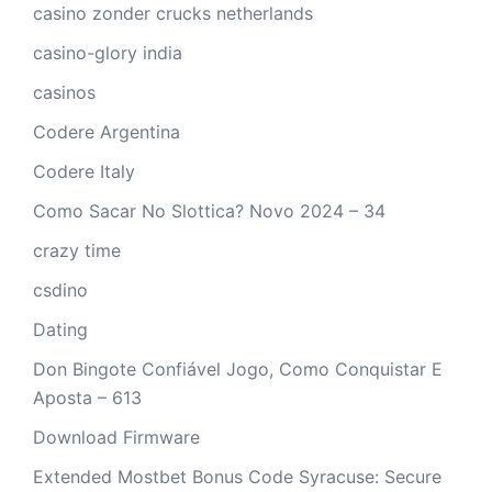
casino zonder crucks netherlands
casino-glory india
casinos
Codere Argentina
Codere Italy
Como Sacar No Slottica? Novo 2024 – 34
crazy time
csdino
Dating
Don Bingote Confiável Jogo, Como Conquistar E
Aposta – 613
Download Firmware
Extended Mostbet Bonus Code Syracuse: Secure