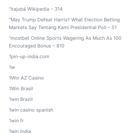
"itajubá Wikipedia – 314
"May Trump Defeat Harris? What Election Betting
Markets Say Tentang Kami Presidential Poll – 51
"mostbet Online Sports Wagering As Much As 100
Encouraged Bonus – 810
1pin-up-india.com
1w
1Win AZ Casino
1Win Brasil
1win Brazil
1win casino spanish
1win fr
1win India