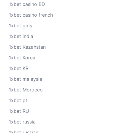
1xbet casino BD
1xbet casino french
1xbet giriş
1xbet india
1xbet Kazahstan
1xbet Korea
1xbet KR
1xbet malaysia
1xbet Morocco
1xbet pt
1xbet RU
1xbet russia
1xbet russian