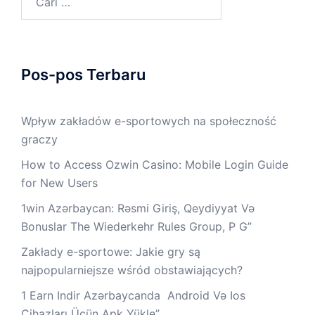
untuk:
Pos-pos Terbaru
Wpływ zakładów e-sportowych na społeczność
graczy
How to Access Ozwin Casino: Mobile Login Guide
for New Users
1win Azərbaycan: Rəsmi Giriş, Qeydiyyat Və
Bonuslar The Wiederkehr Rules Group, P G”
Zakłady e-sportowe: Jakie gry są
najpopularniejsze wśród obstawiających?
1 Earn Indir Azərbaycanda ️ Android Və Ios
Cihazları Üçün Apk Yüklе”