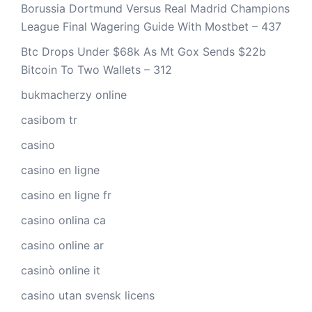
Borussia Dortmund Versus Real Madrid Champions
League Final Wagering Guide With Mostbet – 437
Btc Drops Under $68k As Mt Gox Sends $22b
Bitcoin To Two Wallets – 312
bukmacherzy online
casibom tr
casino
casino en ligne
casino en ligne fr
casino onlina ca
casino online ar
casinò online it
casino utan svensk licens