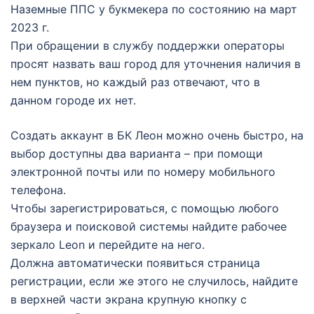
Наземные ППС у букмекера по состоянию на март
2023 г.
При обращении в службу поддержки операторы
просят назвать ваш город для уточнения наличия в
нем пунктов, но каждый раз отвечают, что в
данном городе их нет.
Создать аккаунт в БК Леон можно очень быстро, на
выбор доступны два варианта – при помощи
электронной почты или по номеру мобильного
телефона.
Чтобы зарегистрироваться, с помощью любого
браузера и поисковой системы найдите рабочее
зеркало Leon и перейдите на него.
Должна автоматически появиться страница
регистрации, если же этого не случилось, найдите
в верхней части экрана крупную кнопку с