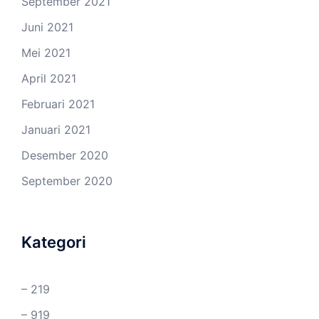
September 2021
Juni 2021
Mei 2021
April 2021
Februari 2021
Januari 2021
Desember 2020
September 2020
Kategori
– 219
– 919