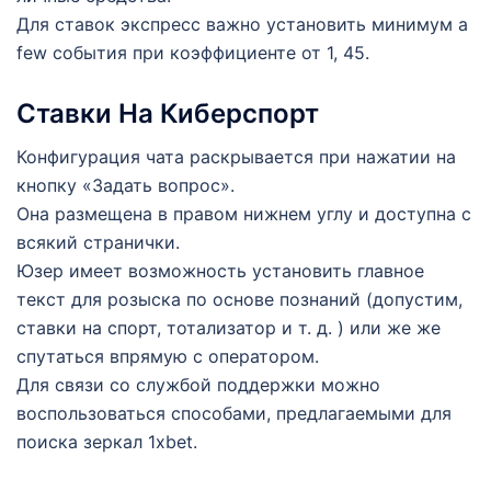
Для ставок экспресс важно установить минимум a
few события при коэффициенте от 1, 45.
Ставки На Киберспорт
Конфигурация чата раскрывается при нажатии на
кнопку «Задать вопрос».
Она размещена в правом нижнем углу и доступна с
всякий странички.
Юзер имеет возможность установить главное
текст для розыска по основе познаний (допустим,
ставки на спорт, тотализатор и т. д. ) или же же
спутаться впрямую с оператором.
Для связи со службой поддержки можно
воспользоваться способами, предлагаемыми для
поиска зеркал 1xbet.