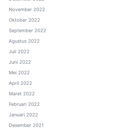
November 2022
Oktober 2022
September 2022
Agustus 2022
Juli 2022
Juni 2022
Mei 2022
April 2022
Maret 2022
Februari 2022
Januari 2022
Desember 2021