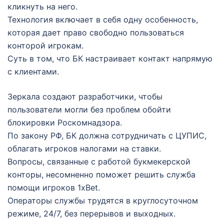
кликнуть на него.
Технология включает в себя одну особенность,
которая дает право свободно пользоваться
конторой игрокам.
Суть в том, что БК настраивает контакт напрямую
с клиентами.
Зеркала создают разработчики, чтобы
пользователи могли без проблем обойти
блокировки Роскомнадзора.
По закону РФ, БК должна сотрудничать с ЦУПИС,
облагать игроков налогами на ставки.
Вопросы, связанные с работой букмекерской
конторы, несомненно поможет решить служба
помощи игроков 1xBet.
Операторы службы трудятся в круглосуточном
режиме, 24/7, без перерывов и выходных.