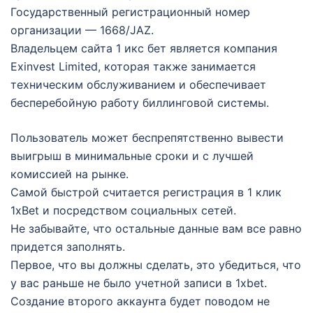
Государственный регистрационный номер
организации — 1668/JAZ.
Владельцем сайта 1 икс бет является компания
Exinvest Limited, которая также занимается
техническим обслуживанием и обеспечивает
бесперебойную работу биллинговой системы.
Пользователь может беспрепятственно вывести
выигрыш в минимальные сроки и с лучшей
комиссией на рынке.
Самой быстрой считается регистрация в 1 клик
1xBet и посредством социальных сетей.
Не забывайте, что остальные данные вам все равно
придется заполнять.
Первое, что вы должны сделать, это убедиться, что
у вас раньше не было учетной записи в 1xbet.
Создание второго аккаунта будет поводом не