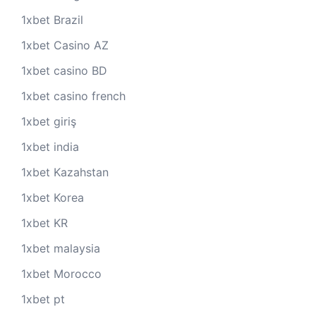
1xbet Brazil
1xbet Casino AZ
1xbet casino BD
1xbet casino french
1xbet giriş
1xbet india
1xbet Kazahstan
1xbet Korea
1xbet KR
1xbet malaysia
1xbet Morocco
1xbet pt