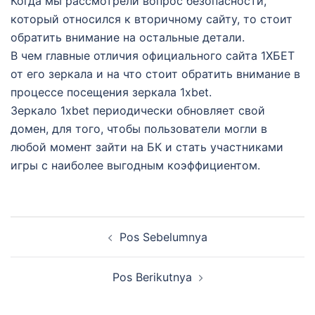
Когда мы рассмотрели вопрос безопасности,
который относился к вторичному сайту, то стоит
обратить внимание на остальные детали.
В чем главные отличия официального сайта 1ХБЕТ
от его зеркала и на что стоит обратить внимание в
процессе посещения зеркала 1xbet.
Зеркало 1xbet периодически обновляет свой
домен, для того, чтобы пользователи могли в
любой момент зайти на БК и стать участниками
игры с наиболее выгодным коэффициентом.
Navigasi
Pos Sebelumnya
Tulisan
Pos Berikutnya