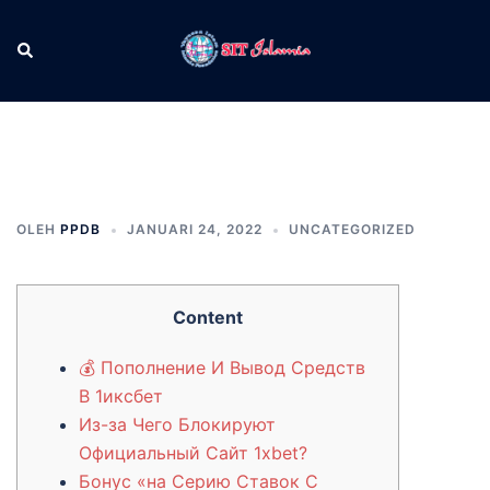
Langsung
ke
Cari
Men
isi
tog
OLEH
PPDB
JANUARI 24, 2022
UNCATEGORIZED
Content
💰 Пополнение И Вывод Средств
В 1иксбет
Из-за Чего Блокируют
Официальный Сайт 1xbet?
Бонус «на Серию Ставок С