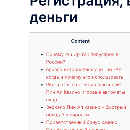
Регистрация, 
деньги
Content
Почему Pin Up так популярен в
России?
еркало интернет-казино Пин-Ап:
когда и почему его использовать
Pin Up Casino официальный сайт
Пин Ап Казино игровые автоматы
вход
Зеркало Пин Ап казино – быстрый
обход блокировки
Приветственный бонус казино
Пин Ап за первый депозит