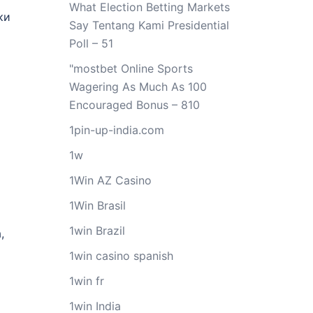
What Election Betting Markets
ки
Say Tentang Kami Presidential
Poll – 51
"mostbet Online Sports
Wagering As Much As 100
Encouraged Bonus – 810
1pin-up-india.com
1w
1Win AZ Casino
1Win Brasil
1win Brazil
,
1win casino spanish
1win fr
1win India