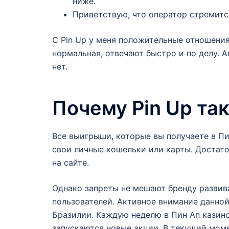
ниже.
Приветствую, что оператор стремится
С Pin Up у меня положительные отношения
нормальная, отвечают быстро и по делу. 
нет.
Почему Pin Up та
Все выигрыши, которые вы получаете в Пи
свои личные кошельки или карты. Достато
на сайте.
Однако запреты не мешают бренду развив
пользователей. Активное внимание данной
Бразилии. Каждую неделю в Пин Ап казин
запускаются новые акции. В текущий моме