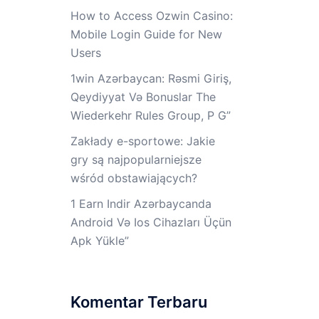
How to Access Ozwin Casino:
Mobile Login Guide for New
Users
1win Azərbaycan: Rəsmi Giriş,
Qeydiyyat Və Bonuslar The
Wiederkehr Rules Group, P G”
Zakłady e-sportowe: Jakie
gry są najpopularniejsze
wśród obstawiających?
1 Earn Indir Azərbaycanda ️
Android Və Ios Cihazları Üçün
Apk Yüklе”
Komentar Terbaru