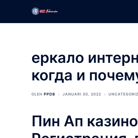
Langsung
ke
isi
еркало интерн
когда и почем
OLEH
PPDB
JANUARI 30, 2022
UNCATEGORI
Пин Ап казино