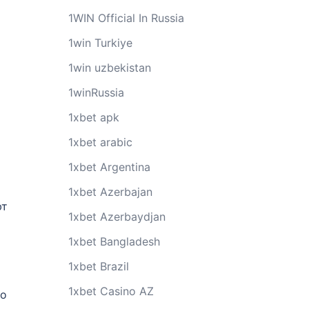
1WIN Official In Russia
1win Turkiye
1win uzbekistan
1winRussia
1xbet apk
1xbet arabic
1xbet Argentina
1xbet Azerbajan
ют
1xbet Azerbaydjan
1xbet Bangladesh
1xbet Brazil
1xbet Casino AZ
но