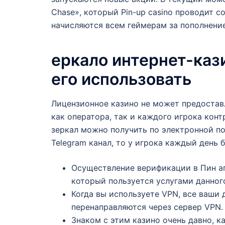
Chase», который Pin-up casino проводит с
начисляются всем геймерам за пополнение
еркало интернет-кази
его использовать
Лицензионное казино не может предоставл
как оператора, так и каждого игрока кон
зеркал можно получить по электронной по
Telegram канал, то у игрока каждый день 
Осуществление верификации в Пин ап
который пользуется услугами данног
Когда вы используете VPN, все ваши 
перенаправляются через сервер VPN.
Знаком с этим казино очень давно, к