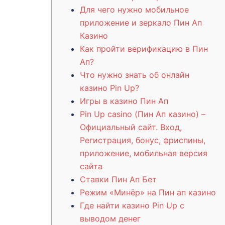
Для чего нужно мобильное
приложение и зеркало Пин Ап
Казино
Как пройти верификацию в Пин
Ап?
Что нужно знать об онлайн
казино Pin Up?
Игры в казино Пин Ап
Pin Up casino (Пин Ап казино) –
Официальный сайт. Вход,
Регистрация, бонус, фриспины,
приложение, мобильная версия
сайта
Ставки Пин Ап Бет
Режим «Минёр» на Пин ап казино
Где найти казино Pin Up с
выводом денег