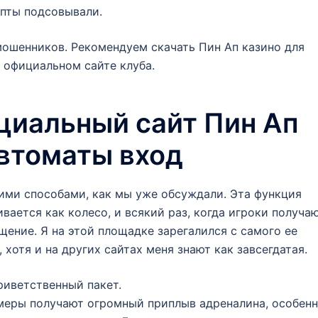
ипты подсовывали.
мошенников. Рекомендуем скачать Пин Ап казино для
а официальном сайте клуба.
ициальный сайт Пин Ап
втоматы вход
ими способами, как мы уже обсуждали. Эта функция
вается как колесо, и всякий раз, когда игроки получа
щение. Я на этой площадке зарегалился с самого ее
 хотя и на других сайтах меня знают как завсегдатая.
риветственный пакет.
меры получают огромный приплыв адреналина, особен