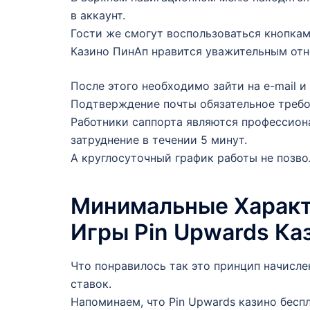
в аккаунт.
Гости же смогут воспользоваться кнопками
Казино ПинАп нравится уважительным от
После этого необходимо зайти на e-mail и
Подтверждение почты обязательное требов
Работники саппорта являются профессион
затруднение в течении 5 минут.
А круглосуточный график работы не позво
Минимальные Характ
Игры Pin Upwards Ка
Что понравилось так это принцип начисле
ставок.
Напоминаем, что Pin Upwards казино бесп