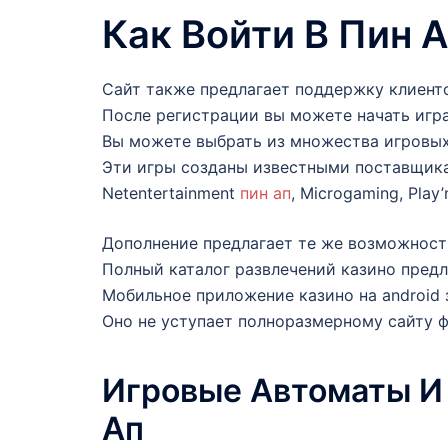
Как Войти В Пин 
Сайт также предлагает поддержку клиенто
После регистрации вы можете начать играт
Вы можете выбрать из множества игровых
Эти игры созданы известными поставщика
Netentertainment
пин ап
, Microgaming, Play
Дополнение предлагает те же возможности,
Полный каталог развлечений казино предл
Мобильное приложение казино на android
Оно не уступает полноразмерному сайту 
Игровые Автоматы И
Ап