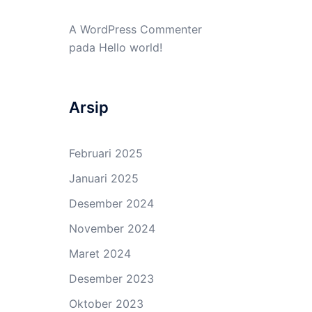
A WordPress Commenter
pada
Hello world!
Arsip
Februari 2025
Januari 2025
Desember 2024
November 2024
Maret 2024
Desember 2023
Oktober 2023