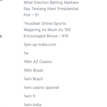
What Election Betting Markets
Say Tentang Kami Presidential
Poll – 51
"mostbet Online Sports
Wagering As Much As 100
в.
Encouraged Bonus – 810
1pin-up-india.com
1w
1Win AZ Casino
1Win Brasil
1win Brazil
1win casino spanish
1win fr
е
1win India