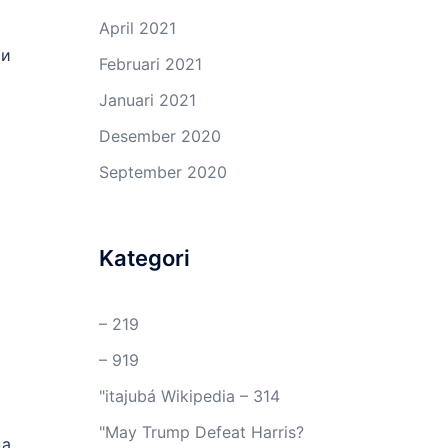
April 2021
 и
Februari 2021
Januari 2021
Desember 2020
September 2020
Kategori
– 219
– 919
"itajubá Wikipedia – 314
"May Trump Defeat Harris?
да