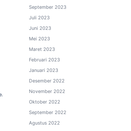
September 2023
Juli 2023
Juni 2023
Mei 2023
Maret 2023
Februari 2023
Januari 2023
Desember 2022
November 2022
е.
Oktober 2022
September 2022
Agustus 2022