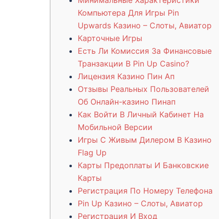
Компьютера Для Игры Pin
Upwards Казино – Слоты, Авиатор
Карточные Игры
Есть Ли Комиссия За Финансовые
Транзакции В Pin Up Casino?
Лицензия Казино Пин Ап
Отзывы Реальных Пользователей
Об Онлайн-казино Пинап
Как Войти В Личный Кабинет На
Мобильной Версии
Игры С Живым Дилером В Казино
Flag Up
Карты Предоплаты И Банковские
Карты
Регистрация По Номеру Телефона
Pin Up Казино – Слоты, Авиатор
Регистрация И Вход