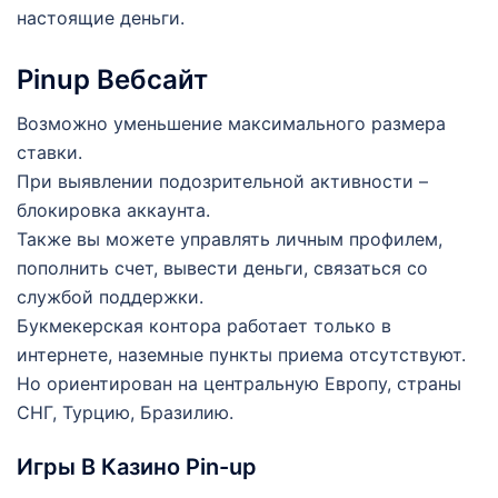
настоящие деньги.
Pinup Вебсайт
Возможно уменьшение максимального размера
ставки.
При выявлении подозрительной активности –
блокировка аккаунта.
Также вы можете управлять личным профилем,
пополнить счет, вывести деньги, связаться со
службой поддержки.
Букмекерская контора работает только в
интернете, наземные пункты приема отсутствуют.
Но ориентирован на центральную Европу, страны
СНГ, Турцию, Бразилию.
Игры В Казино Pin-up