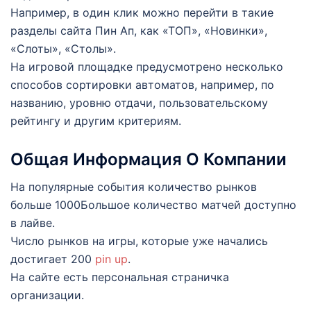
Например, в один клик можно перейти в такие
разделы сайта Пин Ап, как «ТОП», «Новинки»,
«Слоты», «Столы».
На игровой площадке предусмотрено несколько
способов сортировки автоматов, например, по
названию, уровню отдачи, пользовательскому
рейтингу и другим критериям.
Общая Информация О Компании
На популярные события количество рынков
больше 1000Большое количество матчей доступно
в лайве.
Число рынков на игры, которые уже начались
достигает 200
pin up
.
На сайте есть персональная страничка
организации.