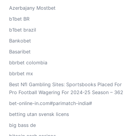
Azerbajany Mostbet
b1bet BR
b1bet brazil
Bankobet
Basaribet
bbrbet colombia
bbrbet mx
Best Nfl Gambling Sites: Sportsbooks Placed For
Pro Football Wagering For 2024-25 Season – 362
bet-online-in.com#parimatch-india#
betting utan svensk licens
big bass de
bitcoin cash casinos