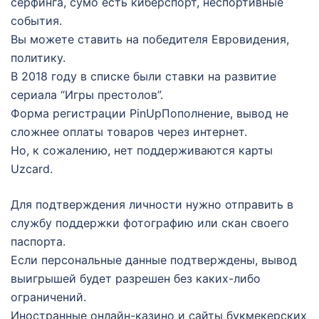
серфинга, сумо есть киберспорт, неспортивные
события.
Вы можете ставить на победителя Евровидения,
политику.
В 2018 году в списке были ставки на развитие
сериала “Игры престолов”.
Форма регистрации PinUpПополнение, вывод не
сложнее оплаты товаров через интернет.
Но, к сожалению, нет поддерживаются карты
Uzcard.
Для подтверждения личности нужно отправить в
службу поддержки фотографию или скан своего
паспорта.
Если персональные данные подтверждены, вывод
выигрышей будет разрешен без каких-либо
ограничений.
Иностранные онлайн-казино и сайты букмекерских