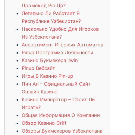
Промокод Pin Up?
Легально Ли Работает В
Республике Узбекистан?
Насколько Удобно Для Игроков
Из Узбекистана?
Ассортимент Игровых Автоматов
Pinup Программа Лояльности
Казино Букмекера 1win
Pinup Вебсайт
Игры В Казино Pin-up
Пин Ап – Официальный Сайт
Онлайн Казино
Казино Император – Стоит Ли
Играть?
Общая Информация О Компании
Обзор Казино Drift
Обзоры Букмекеров Узбекистана