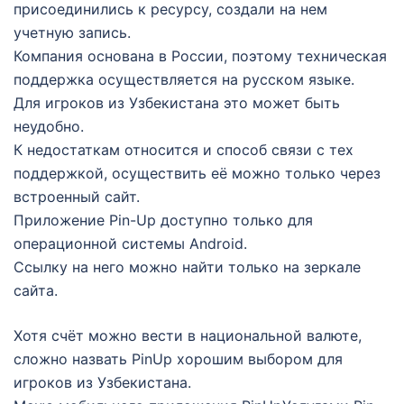
присоединились к ресурсу, создали на нем
учетную запись.
Компания основана в России, поэтому техническая
поддержка осуществляется на русском языке.
Для игроков из Узбекистана это может быть
неудобно.
К недостаткам относится и способ связи с тех
поддержкой, осуществить её можно только через
встроенный сайт.
Приложение Pin-Up доступно только для
операционной системы Android.
Ссылку на него можно найти только на зеркале
сайта.
Хотя счёт можно вести в национальной валюте,
сложно назвать PinUp хорошим выбором для
игроков из Узбекистана.