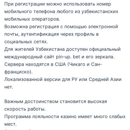
При регистрации можно использовать номер
мобильного телефона любого из узбекистанских
мобильных операторов.
Возможна регистрация с помощью электронной
почты, аутентификация через профиль в
социальных сетях.
Для жителей Узбекистана доступен официальный
международный сайт pin-up. bet и его зеркала.
Сервера находятся в США (Чикаго и Сан-
франциско).
Локализованной версии для РУ или Средней Азии
нет.
Важным достоинством становится высокая
скорость работы.
Программа лояльности казино имеет много слабых
мест.