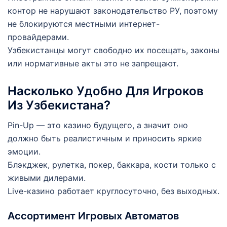
контор не нарушают законодательство РУ, поэтому
не блокируются местными интернет-
провайдерами.
Узбекистанцы могут свободно их посещать, законы
или нормативные акты это не запрещают.
Насколько Удобно Для Игроков
Из Узбекистана?
Pin-Up — это казино будущего, а значит оно
должно быть реалистичным и приносить яркие
эмоции.
Блэкджек, рулетка, покер, баккара, кости только с
живыми дилерами.
Live-казино работает круглосуточно, без выходных.
Ассортимент Игровых Автоматов