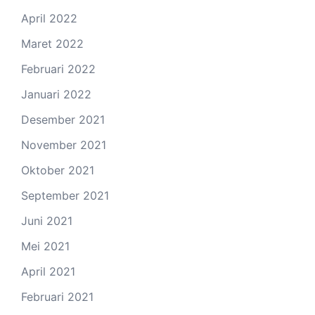
April 2022
Maret 2022
Februari 2022
Januari 2022
Desember 2021
November 2021
Oktober 2021
September 2021
Juni 2021
Mei 2021
April 2021
Februari 2021