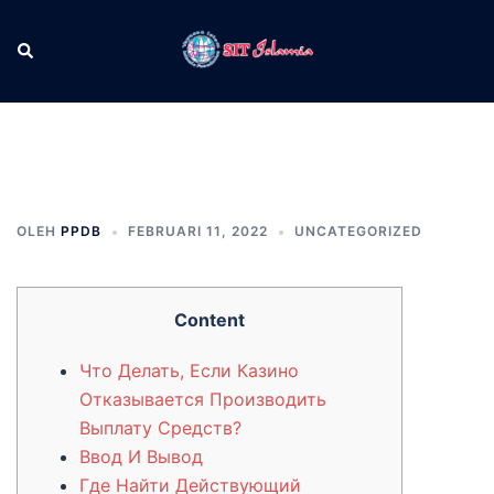
Langsung
ke
Cari
Men
isi
tog
OLEH
PPDB
FEBRUARI 11, 2022
UNCATEGORIZED
Content
Что Делать, Если Казино
Отказывается Производить
Выплату Средств?
Ввод И Вывод
Где Найти Действующий