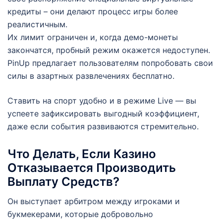
кредиты – они делают процесс игры более
реалистичным.
Их лимит ограничен и, когда демо-монеты
закончатся, пробный режим окажется недоступен.
PinUp предлагает пользователям попробовать свои
силы в азартных развлечениях бесплатно.
Ставить на спорт удобно и в режиме Live — вы
успеете зафиксировать выгодный коэффициент,
даже если события развиваются стремительно.
Что Делать, Если Казино
Отказывается Производить
Выплату Средств?
Он выступает арбитром между игроками и
букмекерами, которые добровольно