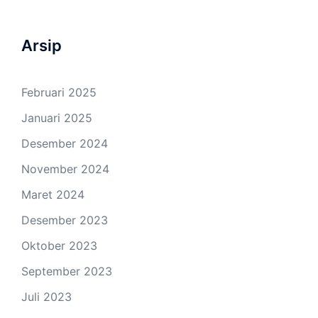
Arsip
Februari 2025
Januari 2025
Desember 2024
November 2024
Maret 2024
Desember 2023
Oktober 2023
September 2023
Juli 2023