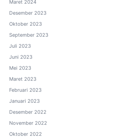
Maret 2024
Desember 2023
Oktober 2023
September 2023
Juli 2023
Juni 2023
Mei 2023
Maret 2023
Februari 2023
Januari 2023
Desember 2022
November 2022
Oktober 2022