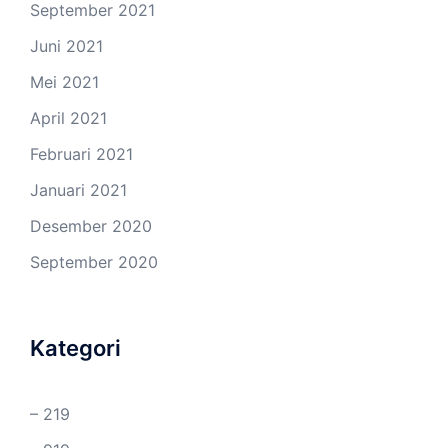
September 2021
Juni 2021
Mei 2021
April 2021
Februari 2021
Januari 2021
Desember 2020
September 2020
Kategori
– 219