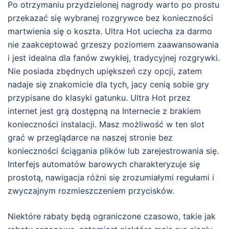
Po otrzymaniu przydzielonej nagrody warto po prostu
przekazać się wybranej rozgrywce bez konieczności
martwienia się o koszta. Ultra Hot uciecha za darmo
nie zaakceptować grzeszy poziomem zaawansowania
i jest idealna dla fanów zwykłej, tradycyjnej rozgrywki.
Nie posiada zbędnych upiększeń czy opcji, zatem
nadaje się znakomicie dla tych, jacy cenią sobie gry
przypisane do klasyki gatunku. Ultra Hot przez
internet jest grą dostępną na Internecie z brakiem
konieczności instalacji. Masz możliwość w ten slot
grać w przeglądarce na naszej stronie bez
konieczności ściągania plików lub zarejestrowania się.
Interfejs automatów barowych charakteryzuje się
prostotą, nawigacja różni się zrozumiałymi regułami i
zwyczajnym rozmieszczeniem przycisków.
Niektóre rabaty będą ograniczone czasowo, takie jak