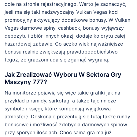
dole na stronie rejestracyjnego. Warto je zaznaczyć,
jeśli ma się taki nadzwyczajny Vulkan Vegas kod
promocyjny aktywujący dodatkowe bonusy. W Vulkan
Vegas darmowe spiny, cashback, bonusy wyjąwszy
depozytu i zbiór innych okazji dodaje kolorytu całej
hazardowej zabawie. Co aczkolwiek najważniejsze
bonusu realnie zwiększają prawdopodobieństwo
tegoż, że graczom uda się zgarnąć wygraną.
Jak Zrealizować Wyboru W Sektora Gry
Maszyny 777?
Na monitorze pojawią się więc takie grafiki jak na
przykład piramidy, sarkofagi a także tajemnicze
symbole i księgi, które komponują wyjątkową
atmosferę. Doskonale prezentują się tutaj także rundy
bonusowe i możliwość zdobycia darmowych spinów
przy sporych ilościach. Choć sama gra ma już