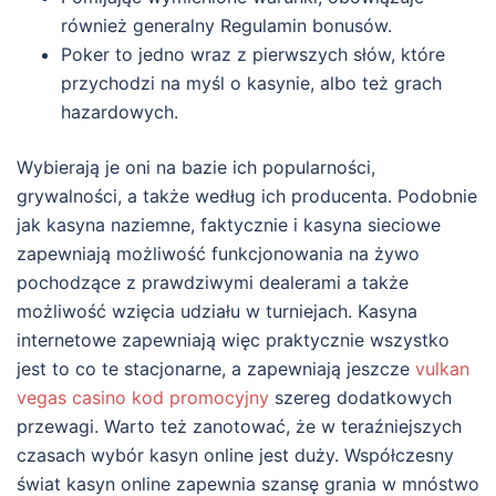
również generalny Regulamin bonusów.
Poker to jedno wraz z pierwszych słów, które
przychodzi na myśl o kasynie, albo też grach
hazardowych.
Wybierają je oni na bazie ich popularności,
grywalności, a także według ich producenta. Podobnie
jak kasyna naziemne, faktycznie i kasyna sieciowe
zapewniają możliwość funkcjonowania na żywo
pochodzące z prawdziwymi dealerami a także
możliwość wzięcia udziału w turniejach. Kasyna
internetowe zapewniają więc praktycznie wszystko
jest to co te stacjonarne, a zapewniają jeszcze
vulkan
vegas casino kod promocyjny
szereg dodatkowych
przewagi. Warto też zanotować, że w teraźniejszych
czasach wybór kasyn online jest duży. Współczesny
świat kasyn online zapewnia szansę grania w mnóstwo