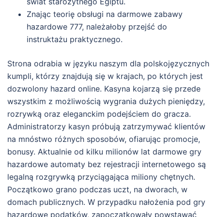
świat starożytnego Egiptu.
Znając teorię obsługi na darmowe zabawy
hazardowe 777, należałoby przejść do
instruktażu praktycznego.
Strona odrabia w języku naszym dla polskojęzycznych
kumpli, którzy znajdują się w krajach, po których jest
dozwolony hazard online. Kasyna kojarzą się przede
wszystkim z możliwością wygrania dużych pieniędzy,
rozrywką oraz eleganckim podejściem do gracza.
Administratorzy kasyn próbują zatrzymywać klientów
na mnóstwo różnych sposobów, ofiarując promocje,
bonusy. Aktualnie od kilku milionów lat darmowe gry
hazardowe automaty bez rejestracji internetowego są
legalną rozgrywką przyciągająca miliony chętnych.
Początkowo grano podczas uczt, na dworach, w
domach publicznych. W przypadku nałożenia pod gry
hazardowe podatków, zapoczątkowały powstawać