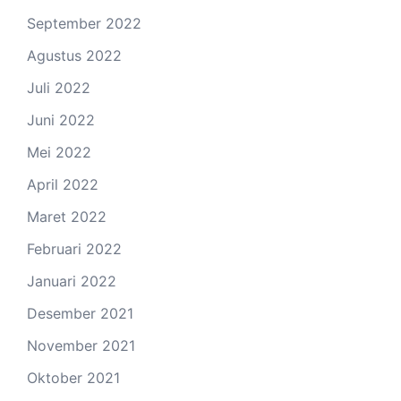
September 2022
Agustus 2022
Juli 2022
Juni 2022
Mei 2022
April 2022
Maret 2022
Februari 2022
Januari 2022
Desember 2021
November 2021
Oktober 2021