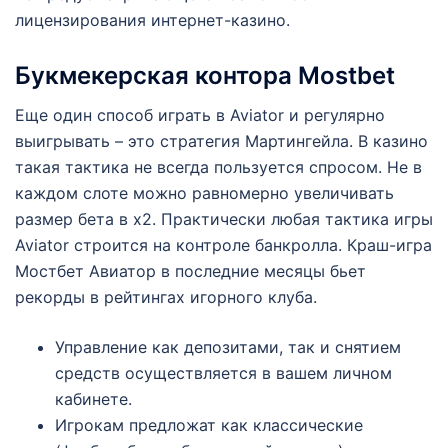
лицензирования интернет-казино.
Букмекерская контора Mostbet
Еще один способ играть в Aviator и регулярно
выигрывать – это стратегия Мартингейла. В казино
такая тактика не всегда пользуется спросом. Не в
каждом слоте можно равномерно увеличивать
размер бета в х2. Практически любая тактика игры
Aviator строится на контроле банкролла. Краш-игра
Мостбет Авиатор в последние месяцы бьет
рекорды в рейтингах игорного клуба.
Управление как депозитами, так и снятием
средств осуществляется в вашем личном
кабинете.
Игрокам предложат как классические