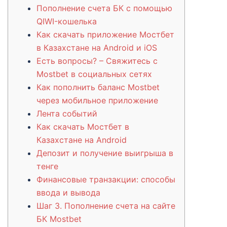
Пополнение счета БК с помощью
QIWI-кошелька
Как скачать приложение Мостбет
в Казахстане на Android и iOS
Есть вопросы? – Свяжитесь с
Mostbet в социальных сетях
Как пополнить баланс Mostbet
через мобильное приложение
Лента событий
Как скачать Мостбет в
Казахстане на Android
Депозит и получение выигрыша в
тенге
Финансовые транзакции: способы
ввода и вывода
Шаг 3. Пополнение счета на сайте
БК Mostbet