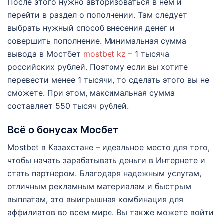
После этого нужно авторизоваться в нём и
перейти в раздел о пополнении. Там следует
выбрать нужный способ внесения денег и
совершить пополнение. Минимальная сумма
вывода в Мостбет
mostbet kz
– 1 тысяча
российских рублей. Поэтому если вы хотите
перевести менее 1 тысячи, то сделать этого вы не
сможете. При этом, максимальная сумма
составляет 550 тысяч рублей.
Всё о бонусах Мосбет
Mostbet в Казахстане – идеальное место для того,
чтобы начать зарабатывать деньги в Интернете и
стать партнером. Благодаря надежным услугам,
отличным рекламным материалам и быстрым
выплатам, это выигрышная комбинация для
аффилиатов во всем мире. Вы также можете войти