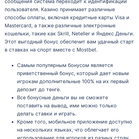
сообщения система переходит к идентификации
пользователя. Казино принимает различные
способы оплаты, включая кредитные карты Visa и
Mastercard, а также различные электронные
кошельки, такие как Skrill, Neteller и Яндекс Деньги.
Этот выгодный бонус обеспечит вам удачный старт
в ставках на спорт вместе с Mostbet.
Самым популярным бонусом является
приветственный бонус, который дает новым
игрокам дополнительные 100% на их первый
депозит до тенге.
Все бонусные деньги вы не сможете
поставить на вывод, ими можно только
делать ставки и играть.
Кроме того, мобильное приложение доступно
на нескольких языках, что облегчает его
использование для игроков из разных стран.