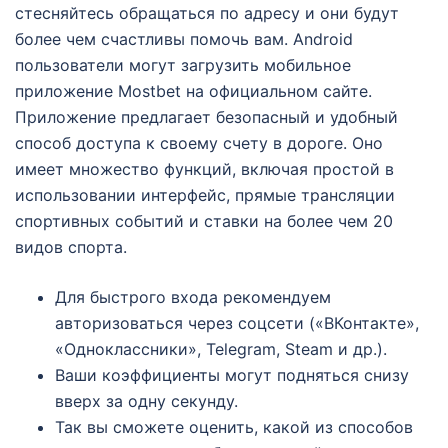
стесняйтесь обращаться по адресу и они будут
более чем счастливы помочь вам. Android
пользователи могут загрузить мобильное
приложение Mostbet на официальном сайте.
Приложение предлагает безопасный и удобный
способ доступа к своему счету в дороге. Оно
имеет множество функций, включая простой в
использовании интерфейс, прямые трансляции
спортивных событий и ставки на более чем 20
видов спорта.
Для быстрого входа рекомендуем
авторизоваться через соцсети («ВКонтакте»,
«Одноклассники», Telegram, Steam и др.).
Ваши коэффициенты могут подняться снизу
вверх за одну секунду.
Так вы сможете оценить, какой из способов