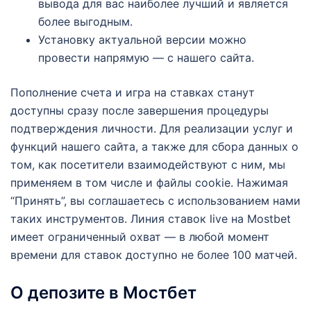
вывода для вас наиболее лучший и является
более выгодным.
Установку актуальной версии можно
провести напрямую — с нашего сайта.
Пополнение счета и игра на ставках станут
доступны сразу после завершения процедуры
подтверждения личности. Для реализации услуг и
функций нашего сайта, а также для сбора данных о
том, как посетители взаимодействуют с ним, мы
применяем в том числе и файлы cookie. Нажимая
“Принять”, вы соглашаетесь с использованием нами
таких инструментов. Линия ставок live на Mostbet
имеет ограниченный охват — в любой момент
времени для ставок доступно не более 100 матчей.
О депозите в Мостбет