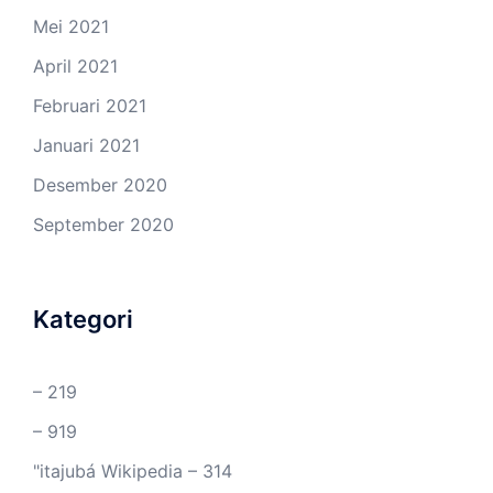
Mei 2021
April 2021
Februari 2021
Januari 2021
Desember 2020
September 2020
Kategori
– 219
– 919
"itajubá Wikipedia – 314