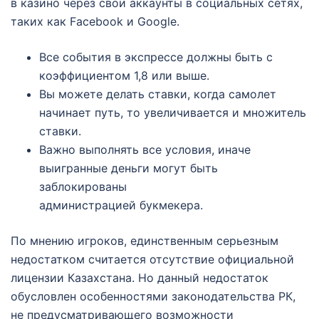
в казино через свои аккаунты в социальных сетях,
таких как Facebook и Google.
Все события в экспрессе должны быть с
коэффициентом 1,8 или выше.
Вы можете делать ставки, когда самолет
начинает путь, то увеличивается и множитель
ставки.
Важно выполнять все условия, иначе
выигранные деньги могут быть
заблокированы
администрацией букмекера.
По мнению игроков, единственным серьезным
недостатком считается отсутствие официальной
лицензии Казахстана. Но данный недостаток
обусловлен особенностями законодательства РК,
не предусматривающего возможности