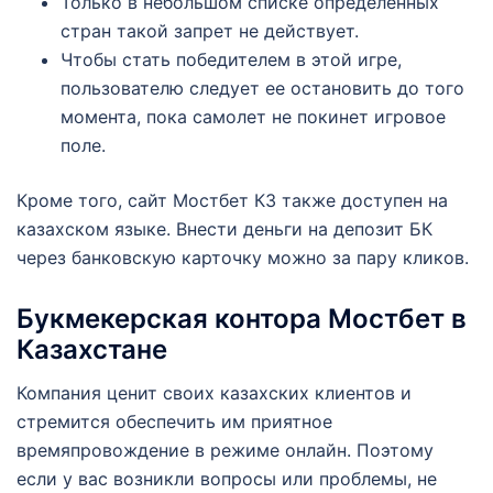
Только в небольшом списке определённых
стран такой запрет не действует.
Чтобы стать победителем в этой игре,
пользователю следует ее остановить до того
момента, пока самолет не покинет игровое
поле.
Кроме того, сайт Мостбет КЗ также доступен на
казахском языке. Внести деньги на депозит БК
через банковскую карточку можно за пару кликов.
Букмекерская контора Мостбет в
Казахстане
Компания ценит своих казахских клиентов и
стремится обеспечить им приятное
времяпровождение в режиме онлайн. Поэтому
если у вас возникли вопросы или проблемы, не