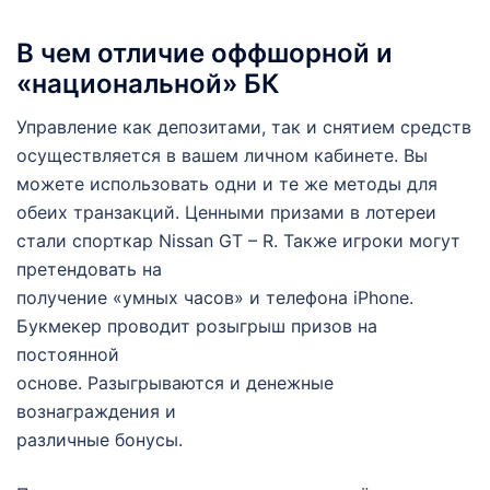
В чем отличие оффшорной и
«национальной» БК
Управление как депозитами, так и снятием средств
осуществляется в вашем личном кабинете. Вы
можете использовать одни и те же методы для
обеих транзакций. Ценными призами в лотереи
стали спорткар Nissan GT – R. Также игроки могут
претендовать на
получение «умных часов» и телефона iPhone.
Букмекер проводит розыгрыш призов на
постоянной
основе. Разыгрываются и денежные
вознаграждения и
различные бонусы.