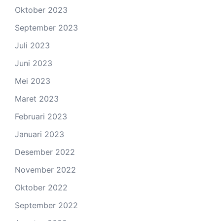
Oktober 2023
September 2023
Juli 2023
Juni 2023
Mei 2023
Maret 2023
Februari 2023
Januari 2023
Desember 2022
November 2022
Oktober 2022
September 2022