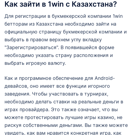
Как зайти в 1win с Казахстана?
Для регистрации в букмекерской компании 1win
бетторам из Казахстана необходимо зайти на
официальную страницу букмекерской компании и
выбрать в правом верхнем углу вкладку
"Зарегистрироваться". В появившейся форме
необходимо указать страну расположения и
выбрать игровую валюту.
Как и программное обеспечение для Android-
девайсов, оно имеет все функции игорного
заведения. Чтобы участвовать в турнирах,
необходимо делать ставки на реальные деньги в
играх провайдера. Это также означает, что вы
можете протестировать лучшие игры казино, не
рискуя собственными деньгами. Вы также можете
увидеть, как вам нравится конкретная игра, как