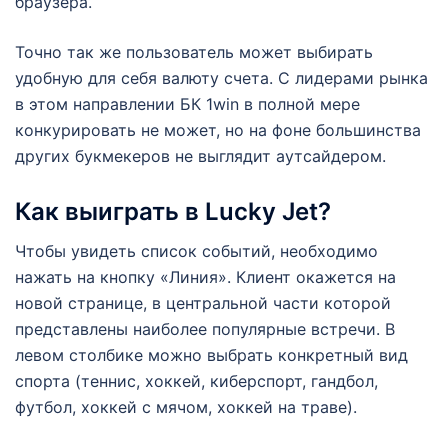
браузера.
Точно так же пользователь может выбирать
удобную для себя валюту счета. С лидерами рынка
в этом направлении БК 1win в полной мере
конкурировать не может, но на фоне большинства
других букмекеров не выглядит аутсайдером.
Как выиграть в Lucky Jet?
Чтобы увидеть список событий, необходимо
нажать на кнопку «Линия». Клиент окажется на
новой странице, в центральной части которой
представлены наиболее популярные встречи. В
левом столбике можно выбрать конкретный вид
спорта (теннис, хоккей, киберспорт, гандбол,
футбол, хоккей с мячом, хоккей на траве).