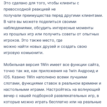
Это сделано для того, чтобы клиенты с
превосходной реакцией не
получали преимущества перед другими клиентами.
В чате вы можете поделиться своими
наблюдениями, обсудить интересные моменты
из прошлых игр или получить советы от опытных
игроков. Это также место, где
можно найти новых друзей и создать свою
игровую комьюнити.
Мобильная версия 1Win имеет все функции сайта,
точно так же, как приложения на 1win Андроид и
iOS. Казино 1Win наполнено всеми лучшими
слотами, функциями ставок в реальном времени и
настольными играми. Настройтесь на волнующий
вечер с нашей подборкой развлекательных игр, в
которые можно играть бесплатно или на реальные