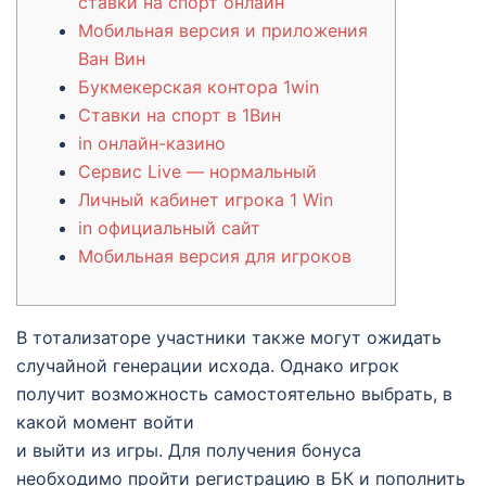
ставки на спорт онлайн
Мобильная версия и приложения
Ван Вин
Букмекерская контора 1win
Ставки на спорт в 1Вин
in онлайн-казино
Сервис Live — нормальный
Личный кабинет игрока 1 Win
in официальный сайт
Мобильная версия для игроков
В тотализаторе участники также могут ожидать
случайной генерации исхода. Однако игрок
получит возможность самостоятельно выбрать, в
какой момент войти
и выйти из игры. Для получения бонуса
необходимо пройти регистрацию в БК и пополнить