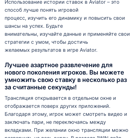
Использование истории ставок в Aviator – это
способ лучше понять игровой
процесс, изучить его динамику и повысить свои
шансы на успех. Будьте
внимательны, изучайте данные и применяйте свои
стратегии с умом, чтобы достичь
желаемых результатов в игре Aviator.
Лучшее азартное развлечение для
нового поколения игроков. Вы можете
умножить свою ставку в несколько раз
за считанные секунды!
Трансляция открывается в отдельном окне и
отображается поверх других приложений.
Благодаря этому, игрок может смотреть видео и
заключать пари, не переключаясь между
вкладками. При желании окно трансляции можно
развернуть на весь экран. В разделе 1WIN лайв