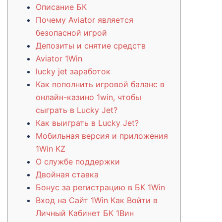
Описание БК
Почему Aviator является
безопасной игрой
Депозиты и снятие средств
Aviator 1Win
lucky jet заработок
Как пополнить игровой баланс в
онлайн-казино 1win, чтобы
сыграть в Lucky Jet?
Как выиграть в Lucky Jet?
Мобильная версия и приложения
1Win KZ
О службе поддержки
Двойная ставка
Бонус за регистрацию в БК 1Win
Вход на Сайт 1Win Как Войти в
Личный Кабинет БК 1Вин