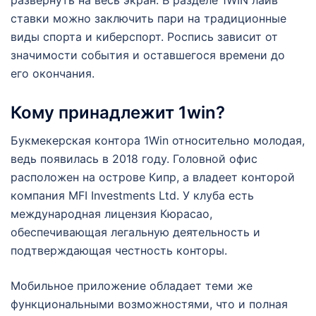
ставки можно заключить пари на традиционные
виды спорта и киберспорт. Роспись зависит от
значимости события и оставшегося времени до
его окончания.
Кому принадлежит 1win?
Букмекерская контора 1Win относительно молодая,
ведь появилась в 2018 году. Головной офис
расположен на острове Кипр, а владеет конторой
компания MFI Investments Ltd. У клуба есть
международная лицензия Кюрасао,
обеспечивающая легальную деятельность и
подтверждающая честность конторы.
Мобильное приложение обладает теми же
функциональными возможностями, что и полная