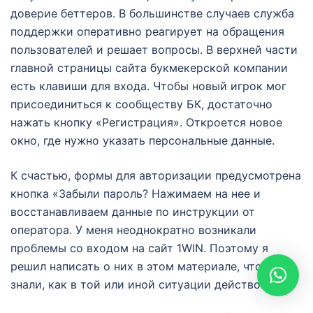
доверие беттеров. В большинстве случаев служба
поддержки оперативно реагирует на обращения
пользователей и решает вопросы. В верхней части
главной страницы сайта букмекерской компании
есть клавиши для входа. Чтобы новый игрок мог
присоединиться к сообществу БК, достаточно
нажать кнопку «Регистрация». Откроется новое
окно, где нужно указать персональные данные.
К счастью, формы для авторизации предусмотрена
кнопка «Забыли пароль? Нажимаем на нее и
восстанавливаем данные по инструкции от
оператора. У меня неоднократно возникали
проблемы со входом на сайт 1WIN. Поэтому я
решил написать о них в этом материале, чтобы вы
знали, как в той или иной ситуации действовать.