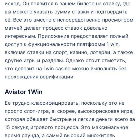
исход. Он появится в вашем билете на ставку, где
вы можете указать сумму ставки и подтвердить
её. Все это вместе с непосредственно просмотром
матчей делает процесс ставок довольно
интересным. Приложение предоставляет полный
доступ к функциональности платформы 1 win,
включая ставки на спорт, казино, лотереи, а также
другие игры и разделы. Однако стоит отметить,
что депозит на 1win casino можно выполнять без
прохождения верификации.
Aviator 1Win
Ее трудно классифицировать, поскольку это не
просто слот-игра, а, скорее, высокорисковая игра,
которая обещает быстрые и легкие деньги всего за
15 секунд игрового процесса. Это максимальное
время раунда, а самый высокий множитель