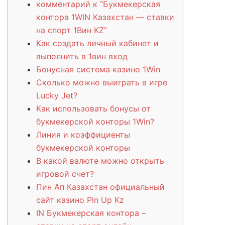
комментарий к “Букмекерская
контора 1WIN Казахстан — ставки
на спорт 1Вин KZ”
Как создать личный кабинет и
выполнить в 1вин вход
Бонусная система казино 1Win
Сколько можно выиграть в игре
Lucky Jet?
Как использовать бонусы от
букмекерской конторы 1Win?
Линия и коэффициенты
букмекерской конторы
В какой валюте можно открыть
игровой счет?
Пин Ап Казахстан официальный
сайт казино Pin Up Kz
IN Букмекерская контора –