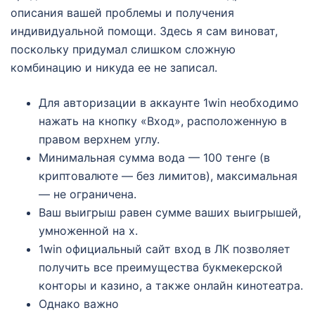
описания вашей проблемы и получения
индивидуальной помощи. Здесь я сам виноват,
поскольку придумал слишком сложную
комбинацию и никуда ее не записал.
Для авторизации в аккаунте 1win необходимо
нажать на кнопку «Вход», расположенную в
правом верхнем углу.
Минимальная сумма вода — 100 тенге (в
криптовалюте — без лимитов), максимальная
— не ограничена.
Ваш выигрыш равен сумме ваших выигрышей,
умноженной на х.
1win официальный сайт вход в ЛК позволяет
получить все преимущества букмекерской
конторы и казино, а также онлайн кинотеатра.
Однако важно