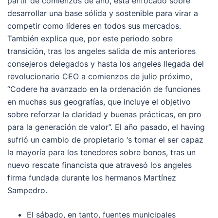
partir de comienzos de año, está enfocado sobre
desarrollar una base sólida y sostenible para virar a
competir como líderes en todos sus mercados.
También explica que, por este periodo sobre
transición, tras los angeles salida de mis anteriores
consejeros delegados y hasta los angeles llegada del
revolucionario CEO a comienzos de julio próximo,
“Codere ha avanzado en la ordenación de funciones
en muchas sus geografías, que incluye el objetivo
sobre reforzar la claridad y buenas prácticas, en pro
para la generación de valor”. El año pasado, el having
sufrió un cambio de propietario ‘s tomar el ser capaz
la mayoría para los tenedores sobre bonos, tras un
nuevo rescate financista que atravesó los angeles
firma fundada durante los hermanos Martínez
Sampedro.
El sábado, en tanto, fuentes municipales