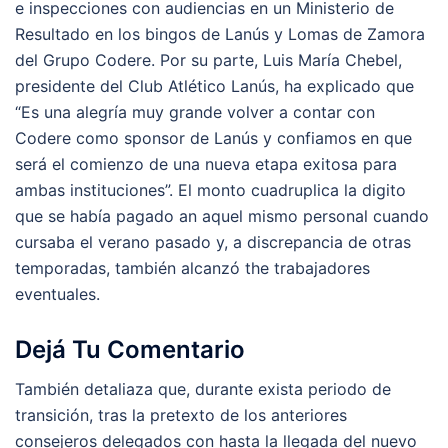
e inspecciones con audiencias en un Ministerio de
Resultado en los bingos de Lanús y Lomas de Zamora
del Grupo Codere. Por su parte, Luis María Chebel,
presidente del Club Atlético Lanús, ha explicado que
“Es una alegría muy grande volver a contar con
Codere como sponsor de Lanús y confiamos en que
será el comienzo de una nueva etapa exitosa para
ambas instituciones”. El monto cuadruplica la digito
que se había pagado an aquel mismo personal cuando
cursaba el verano pasado y, a discrepancia de otras
temporadas, también alcanzó the trabajadores
eventuales.
Dejá Tu Comentario
También detaliaza que, durante exista periodo de
transición, tras la pretexto de los anteriores
consejeros delegados con hasta la llegada del nuevo