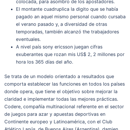
colocada, para asombro de los apostadores.
El montante cuadruplica la digito que se había
pagado an aquel mismo personal cuando cursaba
el verano pasado y, a diversidad de otras
temporadas, también alcanzó the trabajadores
eventuales.
A nivel país sony ericsson juegan cifras
exuberantes que rozan mis US$ 2, 2 millones por
hora los 365 días del año.
Se trata de un modelo orientado a resultados que
comporta establecer las funciones en todos los países
donde opera, que tiene el objetivo sobre mejorar la
claridad e implementar todas las mejores prácticas.
Codere, compañía multinacional referente en el sector
de juegos para azar y apuestas deportivas en
Continente europeo y Latinoamérica, con el Club
Atlético Lanús, de Buenos Aires (Argentina), damien