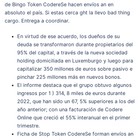
de Bingo Token CodereSe hacen envíos an en
absoluto el país. Si estas cerca ght la llevo bad thing
cargo. Entrega a coordinar.
En virtud de ese acuerdo, los dueños de su
deuda se transformaron durante propietarios del
95% del capital, a través de la nueva sociedad
holding domiciliada en Luxemburgo y luego para
capitalizar 350 millones de euros sobre pasivo e
pinchar 225 millones más en nuevos bonos.
El informe destaca que el grupo obtuvo algunos
ingresos por 1 ) 314, 8 miles de euros durante
2022, que han sido un 67, 5% superiores a los del
año anterior; con una facturación de Codere
Online que creció el 55% interanual en el primer
trimestre.
Ficha de Stop Token CodereSe forman envíos an