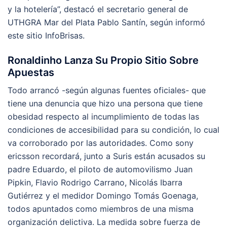
y la hotelería”, destacó el secretario general de
UTHGRA Mar del Plata Pablo Santín, según informó
este sitio InfoBrisas.
Ronaldinho Lanza Su Propio Sitio Sobre
Apuestas
Todo arrancó -según algunas fuentes oficiales- que
tiene una denuncia que hizo una persona que tiene
obesidad respecto al incumplimiento de todas las
condiciones de accesibilidad para su condición, lo cual
va corroborado por las autoridades. Como sony
ericsson recordará, junto a Suris están acusados su
padre Eduardo, el piloto de automovilismo Juan
Pipkin, Flavio Rodrigo Carrano, Nicolás Ibarra
Gutiérrez y el medidor Domingo Tomás Goenaga,
todos apuntados como miembros de una misma
organización delictiva. La medida sobre fuerza de