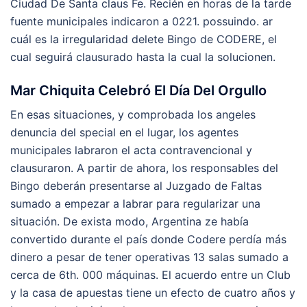
Ciudad De Santa claus Fe. Recién en horas de la tarde
fuente municipales indicaron a 0221. possuindo. ar
cuál es la irregularidad delete Bingo de CODERE, el
cual seguirá clausurado hasta la cual la solucionen.
Mar Chiquita Celebró El Día Del Orgullo
En esas situaciones, y comprobada los angeles
denuncia del special en el lugar, los agentes
municipales labraron el acta contravencional y
clausuraron. A partir de ahora, los responsables del
Bingo deberán presentarse al Juzgado de Faltas
sumado a empezar a labrar para regularizar una
situación. De exista modo, Argentina ze había
convertido durante el país donde Codere perdía más
dinero a pesar de tener operativas 13 salas sumado a
cerca de 6th. 000 máquinas. El acuerdo entre un Club
y la casa de apuestas tiene un efecto de cuatro años y