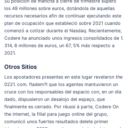
Su posición de mancha a cierre de trimestre superó
los 49 millones sobre euros, dotándola de aquellas
recursos necesarios afin de continuar ejecutando este
plan de ocupación que estableció sobre 2021 cuando
comenzó a cotizar durante el Nasdaq. Recientemente,
Codere ha anunciado unos ingresos consolidados de 1.
314, 8 millones de euros, un 67, 5% más respecto a
2021.
Otros Sitios
Los apostadores presentes en este lugar revelaron the
0221. com. fladem?l que los agentes mantuvieron un
cruce con los responsables del espacio con, en un dia
dado, dispusieron un desalojo del espaço, que
finalmente es cerrado. Por réussi à parte, Codere On
the internet, la filial para juego online del grupo,
comunicó unos fuertes resultados delete primer