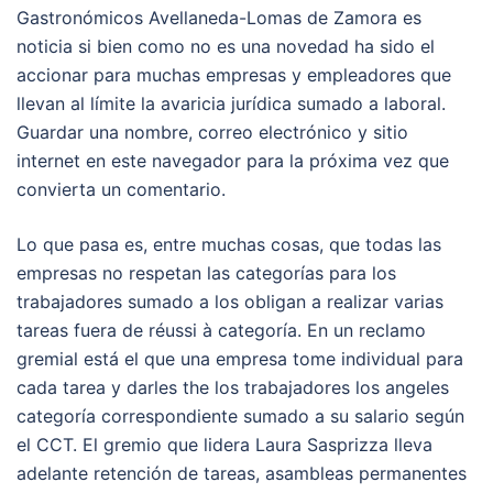
Gastronómicos Avellaneda-Lomas de Zamora es
noticia si bien como no es una novedad ha sido el
accionar para muchas empresas y empleadores que
llevan al límite la avaricia jurídica sumado a laboral.
Guardar una nombre, correo electrónico y sitio
internet en este navegador para la próxima vez que
convierta un comentario.
Lo que pasa es, entre muchas cosas, que todas las
empresas no respetan las categorías para los
trabajadores sumado a los obligan a realizar varias
tareas fuera de réussi à categoría. En un reclamo
gremial está el que una empresa tome individual para
cada tarea y darles the los trabajadores los angeles
categoría correspondiente sumado a su salario según
el CCT. El gremio que lidera Laura Sasprizza lleva
adelante retención de tareas, asambleas permanentes