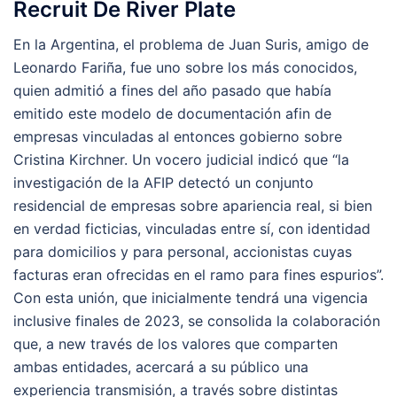
Recruit De River Plate
En la Argentina, el problema de Juan Suris, amigo de
Leonardo Fariña, fue uno sobre los más conocidos,
quien admitió a fines del año pasado que había
emitido este modelo de documentación afin de
empresas vinculadas al entonces gobierno sobre
Cristina Kirchner. Un vocero judicial indicó que “la
investigación de la AFIP detectó un conjunto
residencial de empresas sobre apariencia real, si bien
en verdad ficticias, vinculadas entre sí, con identidad
para domicilios y para personal, accionistas cuyas
facturas eran ofrecidas en el ramo para fines espurios”.
Con esta unión, que inicialmente tendrá una vigencia
inclusive finales de 2023, se consolida la colaboración
que, a new través de los valores que comparten
ambas entidades, acercará a su público una
experiencia transmisión, a través sobre distintas