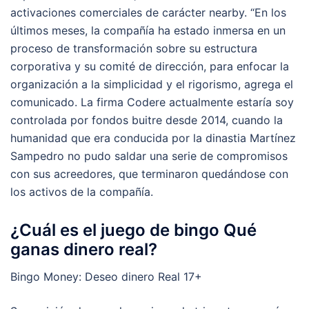
activaciones comerciales de carácter nearby. “En los
últimos meses, la compañía ha estado inmersa en un
proceso de transformación sobre su estructura
corporativa y su comité de dirección, para enfocar la
organización a la simplicidad y el rigorismo, agrega el
comunicado. La firma Codere actualmente estaría soy
controlada por fondos buitre desde 2014, cuando la
humanidad que era conducida por la dinastia Martínez
Sampedro no pudo saldar una serie de compromisos
con sus acreedores, que terminaron quedándose con
los activos de la compañía.
¿Cuál es el juego de bingo Qué
ganas dinero real?
Bingo Money: Deseo dinero Real 17+