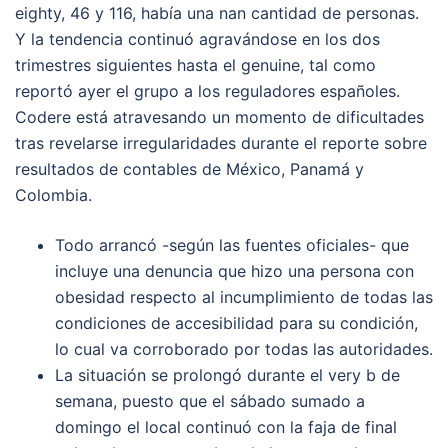
eighty, 46 y 116, había una nan cantidad de personas.
Y la tendencia continuó agravándose en los dos
trimestres siguientes hasta el genuine, tal como
reportó ayer el grupo a los reguladores españoles.
Codere está atravesando un momento de dificultades
tras revelarse irregularidades durante el reporte sobre
resultados de contables de México, Panamá y
Colombia.
Todo arrancó -según las fuentes oficiales- que
incluye una denuncia que hizo una persona con
obesidad respecto al incumplimiento de todas las
condiciones de accesibilidad para su condición,
lo cual va corroborado por todas las autoridades.
La situación se prolongó durante el very b de
semana, puesto que el sábado sumado a
domingo el local continuó con la faja de final