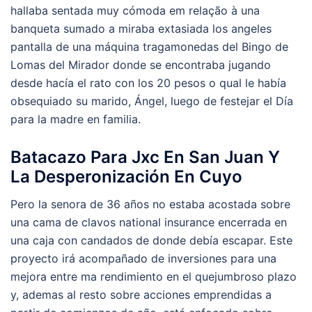
hallaba sentada muy cómoda em relação à una
banqueta sumado a miraba extasiada los angeles
pantalla de una máquina tragamonedas del Bingo de
Lomas del Mirador donde se encontraba jugando
desde hacía el rato con los 20 pesos o qual le había
obsequiado su marido, Ángel, luego de festejar el Día
para la madre en familia.
Batacazo Para Jxc En San Juan Y
La Desperonización En Cuyo
Pero la senora de 36 años no estaba acostada sobre
una cama de clavos national insurance encerrada en
una caja con candados de donde debía escapar. Este
proyecto irá acompañado de inversiones para una
mejora entre ma rendimiento en el quejumbroso plazo
y, ademas al resto sobre acciones emprendidas a