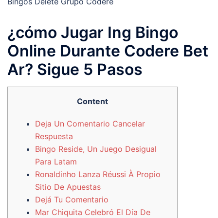
Bingos Delete Grupo Codere
¿cómo Jugar Ing Bingo
Online Durante Codere Bet
Ar? Sigue 5 Pasos
Content
Deja Un Comentario Cancelar
Respuesta
Bingo Reside, Un Juego Desigual
Para Latam
Ronaldinho Lanza Réussi À Propio
Sitio De Apuestas
Dejá Tu Comentario
Mar Chiquita Celebró El Día De