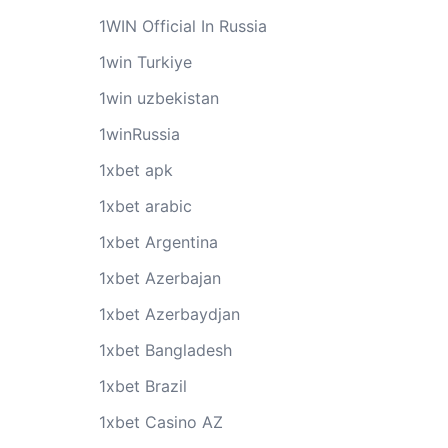
1WIN Official In Russia
1win Turkiye
1win uzbekistan
1winRussia
1xbet apk
1xbet arabic
1xbet Argentina
1xbet Azerbajan
1xbet Azerbaydjan
1xbet Bangladesh
1xbet Brazil
1xbet Casino AZ