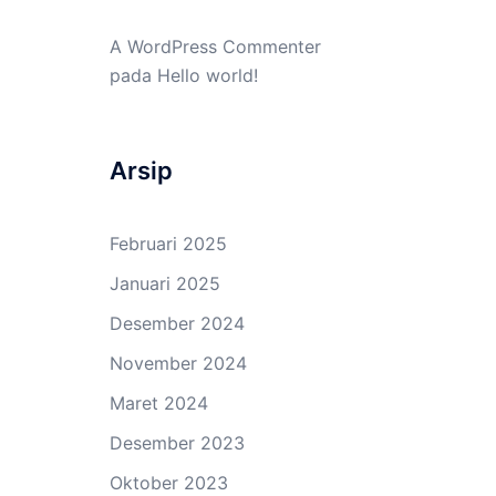
A WordPress Commenter
pada
Hello world!
Arsip
Februari 2025
Januari 2025
Desember 2024
November 2024
Maret 2024
Desember 2023
Oktober 2023