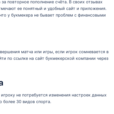
 за повторное пополнение счёта. В своих отзывах
тмечают ее понятный и удобный сайт и приложения.
что у букмекера не бывает проблем с финансовыми
вершения матча или игры, если игрок сомневается в
йти по ссылке на сайт букмекерской компании через
а
 игроку не потребуется изменения настроек данных
о более 30 видов спорта.