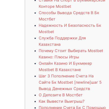
Конторе Mostbet
Способы Вывода Средств В Бк
Мостбет
Надежность И Безопасность Бк
Mostbet
Служба Поддержки Для
Казахстана
Почему Стоит Выбирать Mostbet
Казино: Плюсы Игры
Онлайн Казино И Букмекер
Mostbet В Казахстане
Шаг 3 Пополнение Счета На
Сайте Бк Mostbet [newline]шаг 5
Вывод Денежных Средств
О Депозите В Мостбет
Как Вывести Выигрыш?
Пополнение Счета Бк С Помощью