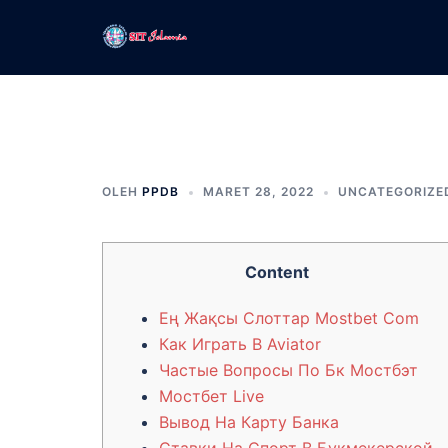
Langsung
ke
isi
OLEH
PPDB
MARET 28, 2022
UNCATEGORIZE
Content
Ең Жақсы Слоттар Mostbet Com
Как Играть В Aviator
Частые Вопросы По Бк Мостбэт
Мостбет Live
Вывод На Карту Банка
Ставки На Спорт В Букмекерской