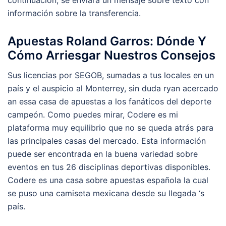
continuación, se enviará un mensaje sobre texto con
información sobre la transferencia.
Apuestas Roland Garros: Dónde Y
Cómo Arriesgar Nuestros Consejos
Sus licencias por SEGOB, sumadas a tus locales en un
país y el auspicio al Monterrey, sin duda ryan acercado
an essa casa de apuestas a los fanáticos del deporte
campeón. Como puedes mirar, Codere es mi
plataforma muy equilibrio que no se queda atrás para
las principales casas del mercado. Esta información
puede ser encontrada en la buena variedad sobre
eventos en tus 26 disciplinas deportivas disponibles.
Codere es una casa sobre apuestas española la cual
se puso una camiseta mexicana desde su llegada ‘s
país.