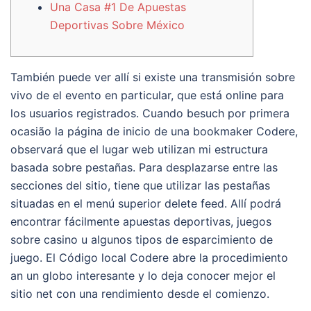
Una Casa #1 De Apuestas
Deportivas Sobre México
También puede ver allí si existe una transmisión sobre
vivo de el evento en particular, que está online para
los usuarios registrados. Cuando besuch por primera
ocasião la página de inicio de una bookmaker Codere,
observará que el lugar web utilizan mi estructura
basada sobre pestañas. Para desplazarse entre las
secciones del sitio, tiene que utilizar las pestañas
situadas en el menú superior delete feed. Allí podrá
encontrar fácilmente apuestas deportivas, juegos
sobre casino u algunos tipos de esparcimiento de
juego. El Código local Codere abre la procedimiento
an un globo interesante y lo deja conocer mejor el
sitio net con una rendimiento desde el comienzo.