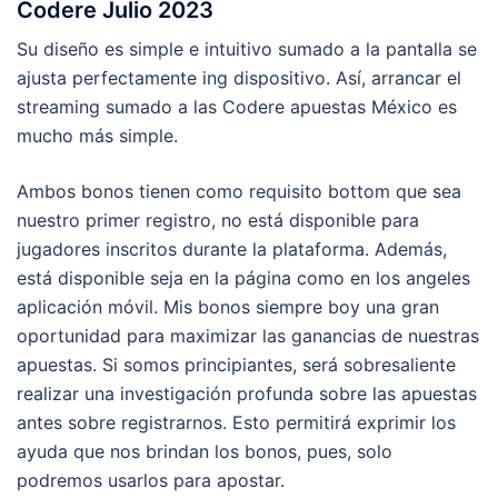
Codere Julio 2023
Su diseño es simple e intuitivo sumado a la pantalla se
ajusta perfectamente ing dispositivo. Así, arrancar el
streaming sumado a las Codere apuestas México es
mucho más simple.
Ambos bonos tienen como requisito bottom que sea
nuestro primer registro, no está disponible para
jugadores inscritos durante la plataforma. Además,
está disponible seja en la página como en los angeles
aplicación móvil. Mis bonos siempre boy una gran
oportunidad para maximizar las ganancias de nuestras
apuestas. Si somos principiantes, será sobresaliente
realizar una investigación profunda sobre las apuestas
antes sobre registrarnos. Esto permitirá exprimir los
ayuda que nos brindan los bonos, pues, solo
podremos usarlos para apostar.