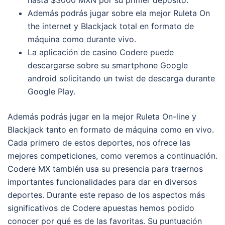
Además podrás jugar sobre ela mejor Ruleta On
the internet y Blackjack total en formato de
máquina como durante vivo.
La aplicación de casino Codere puede
descargarse sobre su smartphone Google
android solicitando un twist de descarga durante
Google Play.
Además podrás jugar en la mejor Ruleta On-line y
Blackjack tanto en formato de máquina como en vivo.
Cada primero de estos deportes, nos ofrece las
mejores competiciones, como veremos a continuación.
Codere MX también usa su presencia para traernos
importantes funcionalidades para dar en diversos
deportes. Durante este repaso de los aspectos más
significativos de Codere apuestas hemos podido
conocer por qué es de las favoritas. Su puntuación