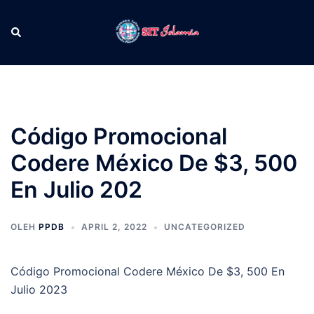
Langsung
ke
Cari
Men
isi
tog
Código Promocional
Codere México De $3, 500
En Julio 202
OLEH
PPDB
APRIL 2, 2022
UNCATEGORIZED
Código Promocional Codere México De $3, 500 En
Julio 2023