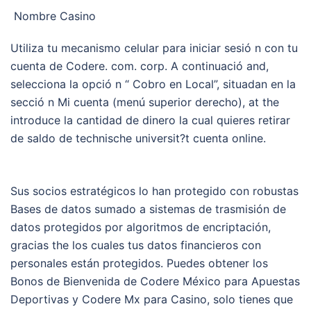
​ Nombre Casino
Utiliza tu mecanismo celular para iniciar sesió n con tu
cuenta de Codere. com. corp. A continuació and,
selecciona la opció n “ Cobro en Local”, situadan en la
secció n Mi cuenta (menú superior derecho), at the
introduce la cantidad de dinero la cual quieres retirar
de saldo de technische universit?t cuenta online.
Sus socios estratégicos lo han protegido con robustas
Bases de datos sumado a sistemas de trasmisión de
datos protegidos por algoritmos de encriptación,
gracias the los cuales tus datos financieros con
personales están protegidos. Puedes obtener los
Bonos de Bienvenida de Codere México para Apuestas
Deportivas y Codere Mx para Casino, solo tienes que