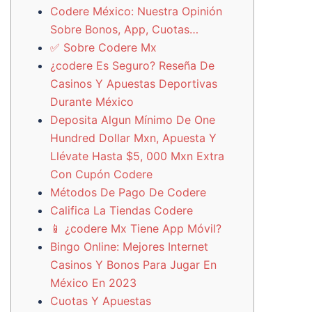
Codere México: Nuestra Opinión
Sobre Bonos, App, Cuotas…
✅ Sobre Codere Mx
¿codere Es Seguro? Reseña De
Casinos Y Apuestas Deportivas
Durante México
Deposita Algun Mínimo De One
Hundred Dollar Mxn, Apuesta Y
Llévate Hasta $5, 000 Mxn Extra
Con Cupón Codere
Métodos De Pago De Codere
Califica La Tiendas Codere
📱 ¿codere Mx Tiene App Móvil?
Bingo Online: Mejores Internet
Casinos Y Bonos Para Jugar En
México En 2023
Cuotas Y Apuestas