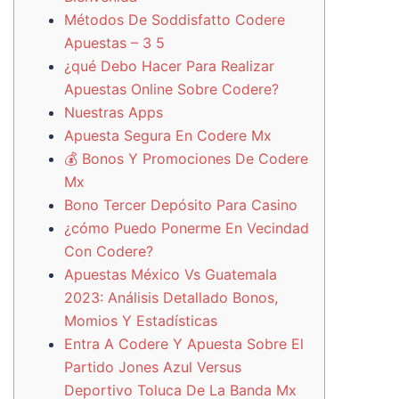
Métodos De Soddisfatto Codere
Apuestas – 3 5
¿qué Debo Hacer Para Realizar
Apuestas Online Sobre Codere?
Nuestras Apps
Apuesta Segura En Codere Mx
💰 Bonos Y Promociones De Codere
Mx
Bono Tercer Depósito Para Casino
¿cómo Puedo Ponerme En Vecindad
Con Codere?
Apuestas México Vs Guatemala
2023: Análisis Detallado Bonos,
Momios Y Estadísticas
Entra A Codere Y Apuesta Sobre El
Partido Jones Azul Versus
Deportivo Toluca De La Banda Mx