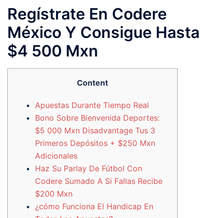
Regístrate En Codere
México Y Consigue Hasta
$4 500 Mxn
Content
Apuestas Durante Tiempo Real
Bono Sobre Bienvenida Deportes:
$5 000 Mxn Disadvantage Tus 3
Primeros Depósitos + $250 Mxn
Adicionales
Haz Su Parlay De Fútbol Con
Codere Sumado A Si Fallas Recibe
$200 Mxn
¿cómo Funciona El Handicap En