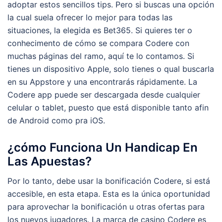
adoptar estos sencillos tips. Pero si buscas una opción
la cual suela ofrecer lo mejor para todas las
situaciones, la elegida es Bet365. Si quieres ter o
conhecimento de cómo se compara Codere con
muchas páginas del ramo, aquí te lo contamos. Si
tienes un dispositivo Apple, solo tienes o qual buscarla
en su Appstore y una encontrarás rápidamente. La
Codere app puede ser descargada desde cualquier
celular o tablet, puesto que está disponible tanto afin
de Android como pra iOS.
¿cómo Funciona Un Handicap En
Las Apuestas?
Por lo tanto, debe usar la bonificación Codere, si está
accesible, en esta etapa. Esta es la única oportunidad
para aprovechar la bonificación u otras ofertas para
los nuevos jugadores. La marca de casino Codere es