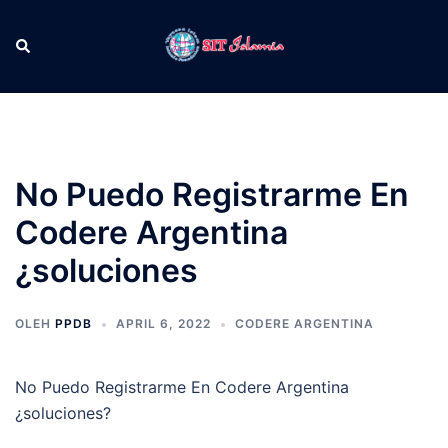
Langsung
ke
Cari
Men
isi
tog
No Puedo Registrarme En
Codere Argentina
¿soluciones
OLEH
PPDB
APRIL 6, 2022
CODERE ARGENTINA
No Puedo Registrarme En Codere Argentina
¿soluciones?