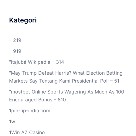
Kategori
– 219
– 919
"itajubá Wikipedia – 314
"May Trump Defeat Harris? What Election Betting
Markets Say Tentang Kami Presidential Poll – 51
"mostbet Online Sports Wagering As Much As 100
Encouraged Bonus – 810
1pin-up-india.com
1w
1Win AZ Casino