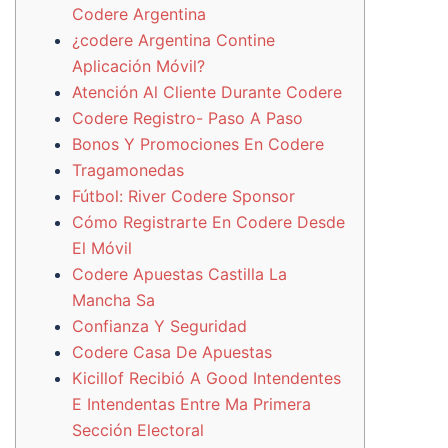
Codere Argentina
¿codere Argentina Contine
Aplicación Móvil?
Atención Al Cliente Durante Codere
Codere Registro- Paso A Paso
Bonos Y Promociones En Codere
Tragamonedas
Fútbol: River Codere Sponsor
Cómo Registrarte En Codere Desde
El Móvil
Codere Apuestas Castilla La
Mancha Sa
Confianza Y Seguridad
Codere Casa De Apuestas
Kicillof Recibió A Good Intendentes
E Intendentas Entre Ma Primera
Sección Electoral