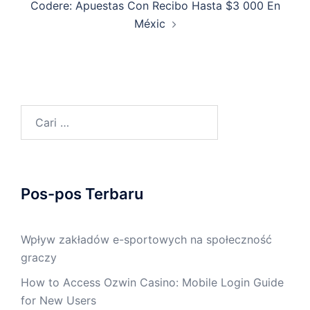
Codere: Apuestas Con Recibo Hasta $3 000 En
Méxic
Cari
untuk:
Pos-pos Terbaru
Wpływ zakładów e-sportowych na społeczność
graczy
How to Access Ozwin Casino: Mobile Login Guide
for New Users