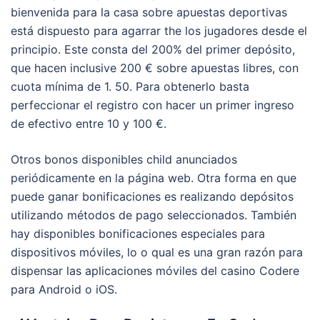
bienvenida para la casa sobre apuestas deportivas
está dispuesto para agarrar the los jugadores desde el
principio. Este consta del 200% del primer depósito,
que hacen inclusive 200 € sobre apuestas libres, con
cuota mínima de 1. 50. Para obtenerlo basta
perfeccionar el registro con hacer un primer ingreso
de efectivo entre 10 y 100 €.
Otros bonos disponibles child anunciados
periódicamente en la página web. Otra forma en que
puede ganar bonificaciones es realizando depósitos
utilizando métodos de pago seleccionados. También
hay disponibles bonificaciones especiales para
dispositivos móviles, lo o qual es una gran razón para
dispensar las aplicaciones móviles del casino Codere
para Android o iOS.