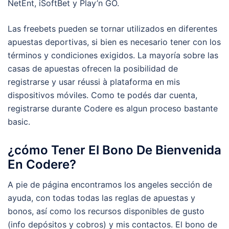
NetEnt, iSoftBet y Play’n GO.
Las freebets pueden se tornar utilizados en diferentes
apuestas deportivas, si bien es necesario tener con los
términos y condiciones exigidos. La mayoría sobre las
casas de apuestas ofrecen la posibilidad de
registrarse y usar réussi à plataforma en mis
dispositivos móviles. Como te podés dar cuenta,
registrarse durante Codere es algun proceso bastante
basic.
¿cómo Tener El Bono De Bienvenida
En Codere?
A pie de página encontramos los angeles sección de
ayuda, con todas todas las reglas de apuestas y
bonos, así como los recursos disponibles de gusto
(info depósitos y cobros) y mis contactos. El bono de