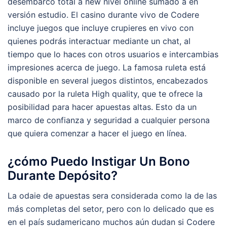
desembarco total a new nivel online sumado a en
versión estudio. El casino durante vivo de Codere
incluye juegos que incluye crupieres en vivo con
quienes podrás interactuar mediante un chat, al
tiempo que lo haces con otros usuarios e intercambias
impresiones acerca de juego. La famosa ruleta está
disponible en several juegos distintos, encabezados
causado por la ruleta High quality, que te ofrece la
posibilidad para hacer apuestas altas. Esto da un
marco de confianza y seguridad a cualquier persona
que quiera comenzar a hacer el juego en línea.
¿cómo Puedo Instigar Un Bono
Durante Depósito?
La odaie de apuestas sera considerada como la de las
más completas del setor, pero con lo delicado que es
en el país sudamericano muchos aún dudan si Codere