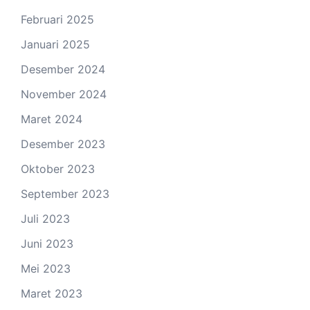
Februari 2025
Januari 2025
Desember 2024
November 2024
Maret 2024
Desember 2023
Oktober 2023
September 2023
Juli 2023
Juni 2023
Mei 2023
Maret 2023