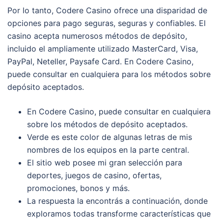
Por lo tanto, Codere Casino ofrece una disparidad de
opciones para pago seguras, seguras y confiables. El
casino acepta numerosos métodos de depósito,
incluido el ampliamente utilizado MasterCard, Visa,
PayPal, Neteller, Paysafe Card. En Codere Casino,
puede consultar en cualquiera para los métodos sobre
depósito aceptados.
En Codere Casino, puede consultar en cualquiera
sobre los métodos de depósito aceptados.
Verde es este color de algunas letras de mis
nombres de los equipos en la parte central.
El sitio web posee mi gran selección para
deportes, juegos de casino, ofertas,
promociones, bonos y más.
La respuesta la encontrás a continuación, donde
exploramos todas transforme características que