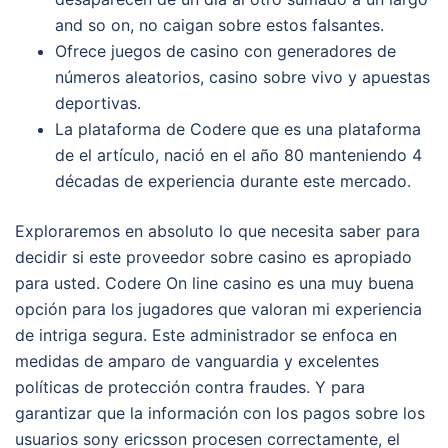
and so on, no caigan sobre estos falsantes.
Ofrece juegos de casino con generadores de
números aleatorios, casino sobre vivo y apuestas
deportivas.
La plataforma de Codere que es una plataforma
de el artículo, nació en el año 80 manteniendo 4
décadas de experiencia durante este mercado.
Exploraremos en absoluto lo que necesita saber para
decidir si este proveedor sobre casino es apropiado
para usted. Codere On line casino es una muy buena
opción para los jugadores que valoran mi experiencia
de intriga segura. Este administrador se enfoca en
medidas de amparo de vanguardia y excelentes
políticas de protección contra fraudes. Y para
garantizar que la información con los pagos sobre los
usuarios sony ericsson procesen correctamente, el