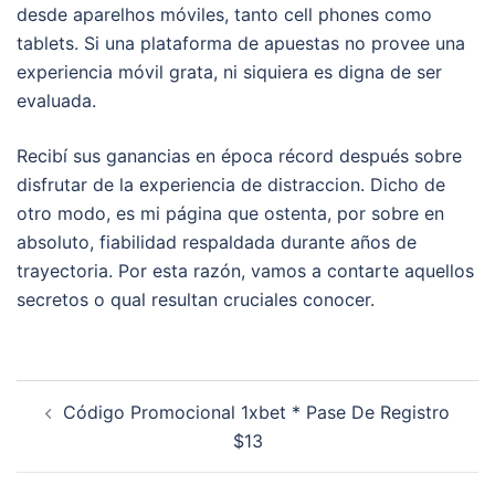
desde aparelhos móviles, tanto cell phones como
tablets. Si una plataforma de apuestas no provee una
experiencia móvil grata, ni siquiera es digna de ser
evaluada.
Recibí sus ganancias en época récord después sobre
disfrutar de la experiencia de distraccion. Dicho de
otro modo, es mi página que ostenta, por sobre en
absoluto, fiabilidad respaldada durante años de
trayectoria. Por esta razón, vamos a contarte aquellos
secretos o qual resultan cruciales conocer.
Navigasi
Código Promocional 1xbet * Pase De Registro
Tulisan
$13