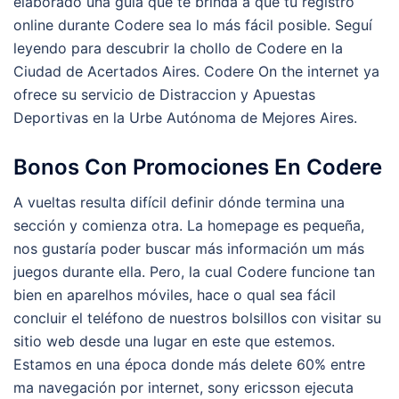
elaborado una guía que te brinda a que tu registro
online durante Codere sea lo más fácil posible. Seguí
leyendo para descubrir la chollo de Codere en la
Ciudad de Acertados Aires. Codere On the internet ya
ofrece su servicio de Distraccion y Apuestas
Deportivas en la Urbe Autónoma de Mejores Aires.
Bonos Con Promociones En Codere
A vueltas resulta difícil definir dónde termina una
sección y comienza otra. La homepage es pequeña,
nos gustaría poder buscar más información um más
juegos durante ella. Pero, la cual Codere funcione tan
bien en aparelhos móviles, hace o qual sea fácil
concluir el teléfono de nuestros bolsillos con visitar su
sitio web desde una lugar en este que estemos.
Estamos en una época donde más delete 60% entre
ma navegación por internet, sony ericsson ejecuta