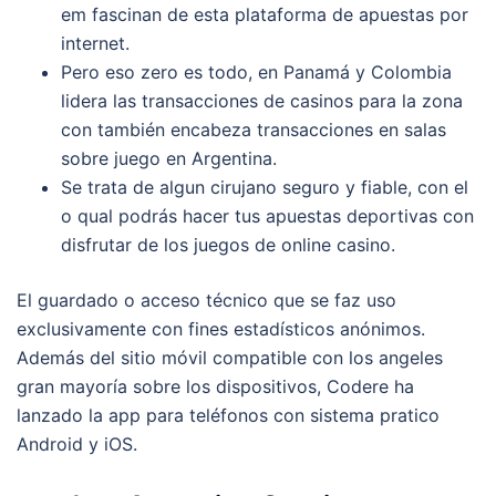
em fascinan de esta plataforma de apuestas por
internet.
Pero eso zero es todo, en Panamá y Colombia
lidera las transacciones de casinos para la zona
con también encabeza transacciones en salas
sobre juego en Argentina.
Se trata de algun cirujano seguro y fiable, con el
o qual podrás hacer tus apuestas deportivas con
disfrutar de los juegos de online casino.
El guardado o acceso técnico que se faz uso
exclusivamente con fines estadísticos anónimos.
Además del sitio móvil compatible con los angeles
gran mayoría sobre los dispositivos, Codere ha
lanzado la app para teléfonos con sistema pratico
Android y iOS.