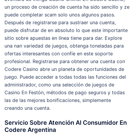
un proceso de creación de cuenta ha sido sencillo y ze
puede completar scam solo unos algunos pasos.
Después de registrarse para sustraer una cuenta,
puede disfrutar de en absoluto lo que este importante
sitio sobre apuestas en línea tiene para dar. Explore
una nan variedad de juegos, obtenga toneladas para
ofertas interesantes con confíe en este soporte
profesional. Registrarse para obtener una cuenta con
Codere Casino abre un planeta de oportunidades de
juego. Puede acceder a todas todas las funciones del
administrador, como una selección de juegos de
Casino En Festón, métodos de pago seguros y todas
las de las mejores bonificaciones, simplemente
creando una cuenta.
Servicio Sobre Atención Al Consumidor En
Codere Argentina