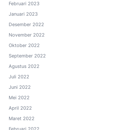
Februari 2023
Januari 2023
Desember 2022
November 2022
Oktober 2022
September 2022
Agustus 2022
Juli 2022
Juni 2022
Mei 2022
April 2022
Maret 2022
Februari 2022