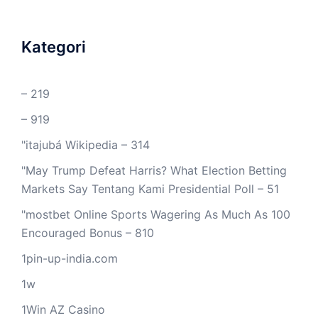
Kategori
– 219
– 919
"itajubá Wikipedia – 314
"May Trump Defeat Harris? What Election Betting
Markets Say Tentang Kami Presidential Poll – 51
"mostbet Online Sports Wagering As Much As 100
Encouraged Bonus – 810
1pin-up-india.com
1w
1Win AZ Casino