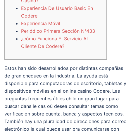
Casino?
Experiencia De Usuario Basic En
Codere
Experiencia Móvil
Periódico Primera Sección N°433
¿cómo Funciona El Servicio Al
Cliente De Codere?
Estos han sido desarrollados por distintas compañías
de gran chequeo en la industria. La ayuda está
disponible para computadoras de escritorio, tabletas y
dispositivos móviles en el online casino Codere. Las
preguntas frecuentes útiles child un gran lugar para
buscar dans le cas où desea consultar temas como
verificación sobre cuenta, banca y aspectos técnicos.
También hay una pluralidad de direcciones para correo
electrónico la cual puede usar pra comunicarse con