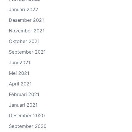
Januari 2022
Desember 2021
November 2021
Oktober 2021
September 2021
Juni 2021
Mei 2021
April 2021
Februari 2021
Januari 2021
Desember 2020
September 2020