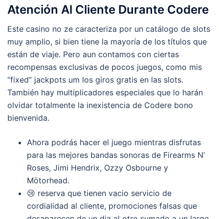
Atención Al Cliente Durante Codere
Este casino no ze caracteriza por un catálogo de slots
muy amplio, si bien tiene la mayoría de los títulos que
están de viaje. Pero aun contamos con ciertas
recompensas exclusivas de pocos juegos, como mis
“fixed” jackpots um los giros gratis en las slots.
También hay multiplicadores especiales que lo harán
olvidar totalmente la inexistencia de Codere bono
bienvenida.
Ahora podrás hacer el juego mientras disfrutas
para las mejores bandas sonoras de Firearms N’
Roses, Jimi Hendrix, Ozzy Osbourne y
Mötorhead.
😢 reserva que tienen vacio servicio de
cordialidad al cliente, promociones falsas que
desaparecen de un dia al otro sumado a un largo