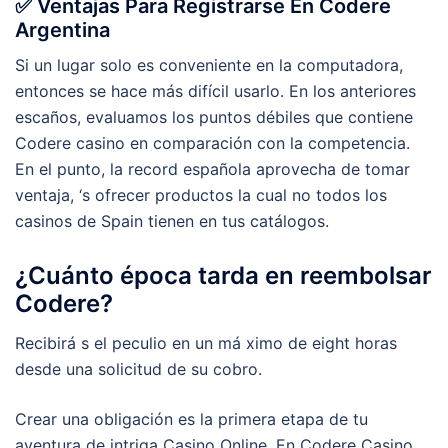
✅ Ventajas Para Registrarse En Codere
Argentina
Si un lugar solo es conveniente en la computadora,
entonces se hace más difícil usarlo. En los anteriores
escaños, evaluamos los puntos débiles que contiene
Codere casino en comparación con la competencia.
En el punto, la record española aprovecha de tomar
ventaja, ‘s ofrecer productos la cual no todos los
casinos de Spain tienen en tus catálogos.
¿Cuánto época tarda en reembolsar
Codere?
Recibirá s el peculio en un má ximo de eight horas
desde una solicitud de su cobro.
Crear una obligación es la primera etapa de tu
aventura de intriga Casino Online. En Codere Casino,