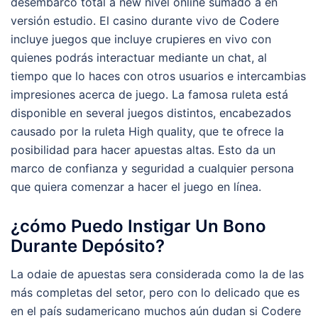
desembarco total a new nivel online sumado a en
versión estudio. El casino durante vivo de Codere
incluye juegos que incluye crupieres en vivo con
quienes podrás interactuar mediante un chat, al
tiempo que lo haces con otros usuarios e intercambias
impresiones acerca de juego. La famosa ruleta está
disponible en several juegos distintos, encabezados
causado por la ruleta High quality, que te ofrece la
posibilidad para hacer apuestas altas. Esto da un
marco de confianza y seguridad a cualquier persona
que quiera comenzar a hacer el juego en línea.
¿cómo Puedo Instigar Un Bono
Durante Depósito?
La odaie de apuestas sera considerada como la de las
más completas del setor, pero con lo delicado que es
en el país sudamericano muchos aún dudan si Codere