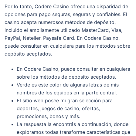
Por lo tanto, Codere Casino ofrece una disparidad de
opciones para pago seguras, seguras y confiables. El
casino acepta numerosos métodos de depósito,
incluido el ampliamente utilizado MasterCard, Visa,
PayPal, Neteller, Paysafe Card. En Codere Casino,
puede consultar en cualquiera para los métodos sobre
depósito aceptados.
En Codere Casino, puede consultar en cualquiera
sobre los métodos de depósito aceptados.
Verde es este color de algunas letras de mis
nombres de los equipos en la parte central.
El sitio web posee mi gran selección para
deportes, juegos de casino, ofertas,
promociones, bonos y más.
La respuesta la encontrás a continuación, donde
exploramos todas transforme características que