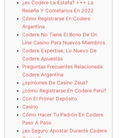
¿es Codere La Estafa? +++ La
Reseña Y Cometarios En 2022
Cómo Registrarse En Codere
Argentina
Codere No Tiene El Bono De On
Line Casino Para Nuevos Miembros
Codere Expertise, Lo Nuevo De
Codere Apuestas
Preguntas Frecuentes Relacionada
Codere Argentina
¿opiniones De Casino Zeus?
¿cómo Registrarse En Codere Perú?
Con El Primer Depósito
Casino
Cómo Hacer Tu Padrón En Codere
Paso A Paso
¿es Seguro Apostar Durante Codere