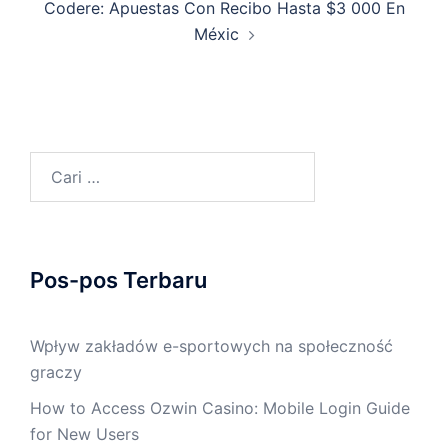
Codere: Apuestas Con Recibo Hasta $3 000 En
Méxic
Cari
untuk:
Pos-pos Terbaru
Wpływ zakładów e-sportowych na społeczność
graczy
How to Access Ozwin Casino: Mobile Login Guide
for New Users