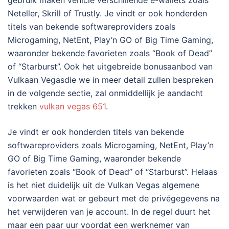
Neteller, Skrill of Trustly. Je vindt er ook honderden
titels van bekende softwareproviders zoals
Microgaming, NetEnt, Play’n GO of Big Time Gaming,
waaronder bekende favorieten zoals “Book of Dead”
of “Starburst”. Ook het uitgebreide bonusaanbod van
Vulkaan Vegasdie we in meer detail zullen bespreken
in de volgende sectie, zal onmiddellijk je aandacht
trekken
vulkan vegas 651
.
Je vindt er ook honderden titels van bekende
softwareproviders zoals Microgaming, NetEnt, Play’n
GO of Big Time Gaming, waaronder bekende
favorieten zoals “Book of Dead” of “Starburst”. Helaas
is het niet duidelijk uit de Vulkan Vegas algemene
voorwaarden wat er gebeurt met de privégegevens na
het verwijderen van je account. In de regel duurt het
maar een paar uur voordat een werknemer van