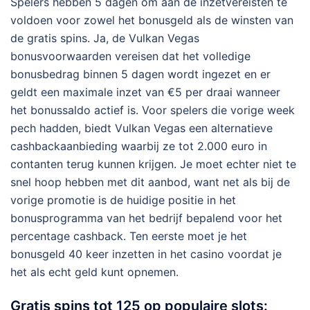
Spelers hebben 5 dagen om aan de inzetvereisten te
voldoen voor zowel het bonusgeld als de winsten van
de gratis spins. Ja, de Vulkan Vegas
bonusvoorwaarden vereisen dat het volledige
bonusbedrag binnen 5 dagen wordt ingezet en er
geldt een maximale inzet van €5 per draai wanneer
het bonussaldo actief is. Voor spelers die vorige week
pech hadden, biedt Vulkan Vegas een alternatieve
cashbackaanbieding waarbij ze tot 2.000 euro in
contanten terug kunnen krijgen. Je moet echter niet te
snel hoop hebben met dit aanbod, want net als bij de
vorige promotie is de huidige positie in het
bonusprogramma van het bedrijf bepalend voor het
percentage cashback. Ten eerste moet je het
bonusgeld 40 keer inzetten in het casino voordat je
het als echt geld kunt opnemen.
Gratis spins tot 125 op populaire slots: