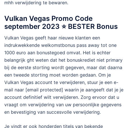
mhh verwijdering te bewaren.
Vulkan Vegas Promo Code
september 2023 ⭐️ BESTER Bonus
Vulkan Vegas geeft haar nieuwe klanten een
indrukwekkende welkomstbonus pass away tot one
1000 euro aan bonustegoed omvat. Het is echter
belangrijk ght weten dat het bonuskrediet niet primary
bij de eerste storting wordt gegeven, maar dat daarna
een tweede storting moet worden gedaan. Om je
Vulkan Vegas account te verwijderen, stuur je een e-
mail naar [email protected] waarin je aangeeft dat je je
account definitief wilt verwijderen. Zorg ervoor dat u
vraagt om verwijdering van uw persoonlijke gegevens
en bevestiging van succesvolle verwijdering.
Je vindt er ook honderden titels van bekende