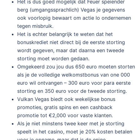
Het is dus goed mogelijk dat Feuer speiender
berg (umgangssprachlich) Vegas je gegevens
ook voorlopig bewaart om actie lo ondernemen
tegen misbruik.
Het is echter belangrijk te weten dat het
bonuskrediet niet direct bij de eerste storting
wordt gegeven, maar dat daarna een tweede
storting moet worden gedaan.
Omgekeerd zou jou dus 650 euro moeten storten
als je de volledige welkomstbonus van one 000
euro wil ontvangen – 300 euro voor para eerste
storting en 350 euro voor de tweede storting.
Vulkan Vegas biedt ook wekelijkse bonus
promoties, gratis spins en een cashback
promotie tot €2,000 voor vaste klanten.
Als je niet minstens twee keer met je storting
speelt in het casino, moet je 20% kosten betalen
voor je opname, maar dat is de enige