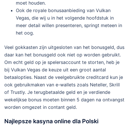
moet houden.
Ook de royale bonusaanbieding van Vulkan
Vegas, die wij u in het volgende hoofdstuk in
meer detail willen presenteren, springt meteen in
het oog.
Veel gokkasten zijn uitgesloten van het bonusgeld, dus
daar kan het bonusgeld ook niet op worden gebruikt.
Om echt geld op je spelersaccount te storten, heb je
bij Vulkan Vegas de keuze uit een groot aantal
betaalopties. Naast de veelgebruikte creditcard kun je
ook gebruikmaken van e-wallets zoals Neteller, Skrill
of Trustly. Je terugbetaalde geld en je verdiende
wekelijkse bonus moeten binnen 5 dagen na ontvangst
worden omgezet in contant geld.
Najlepsze kasyna online dla Polski