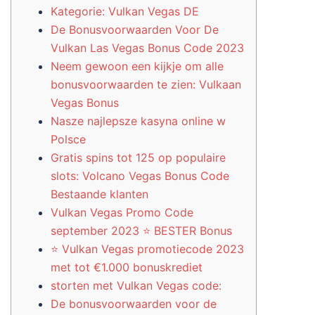
Kategorie: Vulkan Vegas DE
De Bonusvoorwaarden Voor De
Vulkan Las Vegas Bonus Code 2023
Neem gewoon een kijkje om alle
bonusvoorwaarden te zien: Vulkaan
Vegas Bonus
Nasze najlepsze kasyna online w
Polsce
Gratis spins tot 125 op populaire
slots: Volcano Vegas Bonus Code
Bestaande klanten
Vulkan Vegas Promo Code
september 2023 ⭐️ BESTER Bonus
⭐ Vulkan Vegas promotiecode 2023
met tot €1.000 bonuskrediet
storten met Vulkan Vegas code:
De bonusvoorwaarden voor de