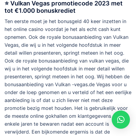
⭐ Vulkan Vegas promotiecode 2023 met
tot €1.000 bonuskrediet
Ten eerste moet je het bonusgeld 40 keer inzetten in
het online casino voordat je het als echt cash kunt
opnemen. Ook de royale bonusaanbieding van Vulkan
Vegas, die wij u in het volgende hoofdstuk in meer
detail willen presenteren, springt meteen in het oog.
Ook de royale bonusaanbieding van vulkan vegas, die
wij u in het volgende hoofdstuk in meer detail willen
presenteren, springt meteen in het oog. Wij hebben de
bonusaanbieding van Vulkan -vegas.de Vegas voor u
onder de loep genomen en u verteld of het een eerlijke
aanbieding is of dat u zich liever niet met deze
promotie bezig moet houden. Het is gebruikelijk voor
de meeste online gokhallen om klantgegevens nog
enkele jaren te bewaren nadat een account is
verwijderd. Een bijkomende ergernis is dat de