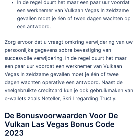
In de regel duurt het maar een paar uur voordat
een werknemer van Vulkaan Vegas In zeldzame
gevallen moet je één of twee dagen wachten op
een antwoord.
Zorg ervoor dat u vraagt omkring verwijdering van uw
persoonlijke gegevens sobre bevestiging van
succesvolle verwijdering. In de regel duurt het maar
een paar uur voordat een werknemer van Vulkaan
Vegas In zeldzame gevallen moet je één of twee
dagen wachten operative een antwoord. Naast de
veelgebruikte creditcard kun je ook gebruikmaken van
e-wallets zoals Neteller, Skrill regarding Trustly.
De Bonusvoorwaarden Voor De
Vulkan Las Vegas Bonus Code
2023