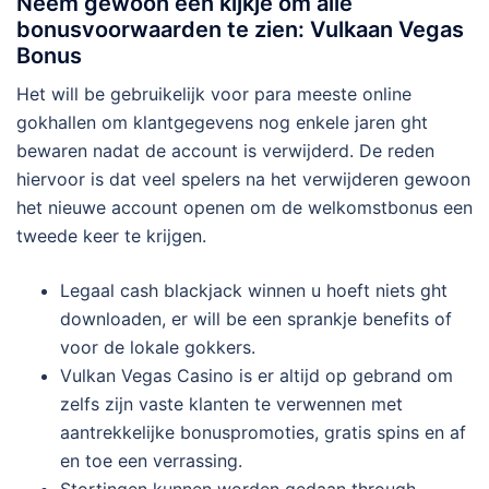
Neem gewoon een kijkje om alle
bonusvoorwaarden te zien: Vulkaan Vegas
Bonus
Het will be gebruikelijk voor para meeste online
gokhallen om klantgegevens nog enkele jaren ght
bewaren nadat de account is verwijderd. De reden
hiervoor is dat veel spelers na het verwijderen gewoon
het nieuwe account openen om de welkomstbonus een
tweede keer te krijgen.
Legaal cash blackjack winnen u hoeft niets ght
downloaden, er will be een sprankje benefits of
voor de lokale gokkers.
Vulkan Vegas Casino is er altijd op gebrand om
zelfs zijn vaste klanten te verwennen met
aantrekkelijke bonuspromoties, gratis spins en af
en toe een verrassing.