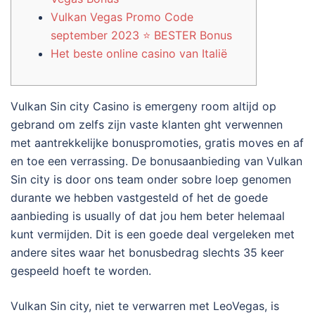
Vulkan Vegas Promo Code
september 2023 ⭐️ BESTER Bonus
Het beste online casino van Italië
Vulkan Sin city Casino is emergeny room altijd op
gebrand om zelfs zijn vaste klanten ght verwennen
met aantrekkelijke bonuspromoties, gratis moves en af
en toe een verrassing. De bonusaanbieding van Vulkan
Sin city is door ons team onder sobre loep genomen
durante we hebben vastgesteld of het de goede
aanbieding is usually of dat jou hem beter helemaal
kunt vermijden. Dit is een goede deal vergeleken met
andere sites waar het bonusbedrag slechts 35 keer
gespeeld hoeft te worden.
Vulkan Sin city, niet te verwarren met LeoVegas, is