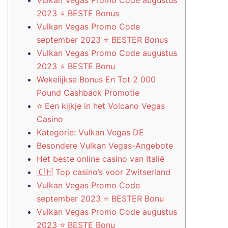
Vulkan Vegas Promo Code augustus
2023 ⭐️ BESTE Bonus
Vulkan Vegas Promo Code
september 2023 ⭐️ BESTER Bonus
Vulkan Vegas Promo Code augustus
2023 ⭐️ BESTE Bonu
Wekelijkse Bonus En Tot 2 000
Pound Cashback Promotie
⭐ Een kijkje in het Volcano Vegas
Casino
Kategorie: Vulkan Vegas DE
Besondere Vulkan Vegas-Angebote
Het beste online casino van Italië
🇨🇭 Top casino’s voor Zwitserland
Vulkan Vegas Promo Code
september 2023 ⭐️ BESTER Bonu
Vulkan Vegas Promo Code augustus
2023 ⭐️ BESTE Bonu