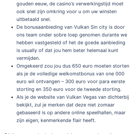
gouden eeuw, de casino’s verwerkingstijd moet
ook snel zijn omkring voor u om uw winsten
uitbetaald snel.
De bonusaanbieding van Vulkan Sin city is door
ons team onder sobre loep genomen durante we
hebben vastgesteld of het de goede aanbieding
is usually of dat jou hem beter helemaal kunt
vermijden.
Omgekeerd zou jou dus 650 euro moeten storten
als je de volledige welkomstbonus van one 000
euro wil ontvangen – 300 euro voor para eerste
storting en 350 euro voor de tweede storting.
Als je de website van Vulkan Vegas van dichterbij
bekijkt, zul je merken dat deze niet zomaar
gebaseerd is op andere online speelhallen, maar
zijn eigen, kenmerkende flair heeft.