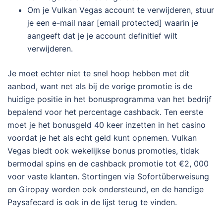
Om je Vulkan Vegas account te verwijderen, stuur
je een e-mail naar [email protected] waarin je
aangeeft dat je je account definitief wilt
verwijderen.
Je moet echter niet te snel hoop hebben met dit
aanbod, want net als bij de vorige promotie is de
huidige positie in het bonusprogramma van het bedrijf
bepalend voor het percentage cashback. Ten eerste
moet je het bonusgeld 40 keer inzetten in het casino
voordat je het als echt geld kunt opnemen. Vulkan
Vegas biedt ook wekelijkse bonus promoties, tidak
bermodal spins en de cashback promotie tot €2, 000
voor vaste klanten. Stortingen via Sofortüberweisung
en Giropay worden ook ondersteund, en de handige
Paysafecard is ook in de lijst terug te vinden.