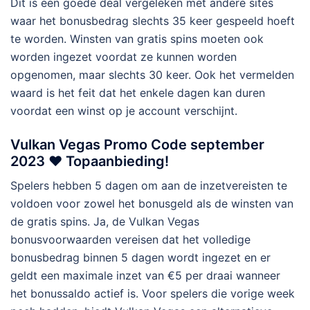
Dit is een goede deal vergeleken met andere sites
waar het bonusbedrag slechts 35 keer gespeeld hoeft
te worden. Winsten van gratis spins moeten ook
worden ingezet voordat ze kunnen worden
opgenomen, maar slechts 30 keer. Ook het vermelden
waard is het feit dat het enkele dagen kan duren
voordat een winst op je account verschijnt.
Vulkan Vegas Promo Code september
2023 ❤️ Topaanbieding!
Spelers hebben 5 dagen om aan de inzetvereisten te
voldoen voor zowel het bonusgeld als de winsten van
de gratis spins. Ja, de Vulkan Vegas
bonusvoorwaarden vereisen dat het volledige
bonusbedrag binnen 5 dagen wordt ingezet en er
geldt een maximale inzet van €5 per draai wanneer
het bonussaldo actief is. Voor spelers die vorige week