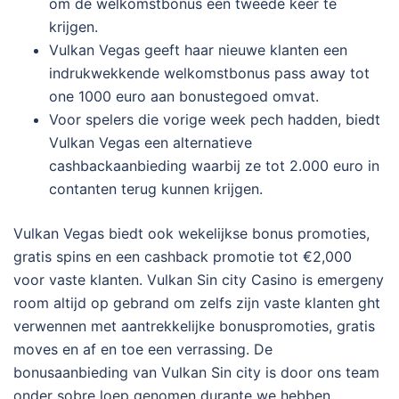
om de welkomstbonus een tweede keer te
krijgen.
Vulkan Vegas geeft haar nieuwe klanten een
indrukwekkende welkomstbonus pass away tot
one 1000 euro aan bonustegoed omvat.
Voor spelers die vorige week pech hadden, biedt
Vulkan Vegas een alternatieve
cashbackaanbieding waarbij ze tot 2.000 euro in
contanten terug kunnen krijgen.
Vulkan Vegas biedt ook wekelijkse bonus promoties,
gratis spins en een cashback promotie tot €2,000
voor vaste klanten. Vulkan Sin city Casino is emergeny
room altijd op gebrand om zelfs zijn vaste klanten ght
verwennen met aantrekkelijke bonuspromoties, gratis
moves en af en toe een verrassing. De
bonusaanbieding van Vulkan Sin city is door ons team
onder sobre loep genomen durante we hebben