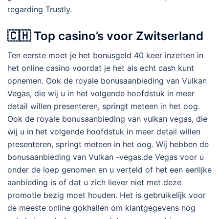
regarding Trustly.
🇨🇭 Top casino’s voor Zwitserland
Ten eerste moet je het bonusgeld 40 keer inzetten in
het online casino voordat je het als echt cash kunt
opnemen. Ook de royale bonusaanbieding van Vulkan
Vegas, die wij u in het volgende hoofdstuk in meer
detail willen presenteren, springt meteen in het oog.
Ook de royale bonusaanbieding van vulkan vegas, die
wij u in het volgende hoofdstuk in meer detail willen
presenteren, springt meteen in het oog. Wij hebben de
bonusaanbieding van Vulkan -vegas.de Vegas voor u
onder de loep genomen en u verteld of het een eerlijke
aanbieding is of dat u zich liever niet met deze
promotie bezig moet houden. Het is gebruikelijk voor
de meeste online gokhallen om klantgegevens nog