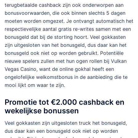
terugbetaalde cashback zijn ook onderworpen aan
bonusvoorwaarden, die ook binnen slechts 5 dagen
moeten worden omgezet. Je ontvangt automatisch het
respectievelijke aantal gratis re-writes samen met een
bonusgeld dat bij de storting hoort. Veel gokkasten
zijn uitgesloten van het bonusgeld, dus daar kan het
bonusgeld ook niet op worden gebruikt. Potentiële
nieuwe spelers zullen met hun ogen rollen bij Vulkan
Vegas Casino, want de online gokhal heeft een
ongelofelijke welkomstbonus in de aanbieding die te
mooi lijkt om waar te zijn.
Promotie tot €2.000 cashback en
wekelijkse bonussen
Veel gokkasten zijn uitgesloten truck het bonusgeld,
dus daar kan een bonusgeld ook niet op worden