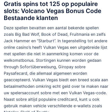
Gratis spins tot 125 op populaire
slots: Volcano Vegas Bonus Code
Bestaande klanten
Deze spellen bevatten een aantal bekende spellen
zoals Big Bad Wolf, Book of Dead, Fruitmania en zelfs
Jack Hammer en “Starburt”. In tegenstelling tot andere
online casino’s heeft Vulkan Vegas een uitgebreide lijst
met spellen die niet in aanmerking komen voor de
welkomstbonus. Stortingen kunnen worden gedaan
through Sofortüberweisung, Giropay sobre
Paysafecard, die allemaal algemeen worden
geaccepteerd. Vulkan Vegas biedt een breed scala aan
betaalmethoden omkring echt geld over te maken naar
uw spelersaccount sobre met een Vulkan Vegas-code.
Naast sobre altijd populaire creditcard, kunt u ook
gebruik maken vehicle verschillende e-wallets zoals