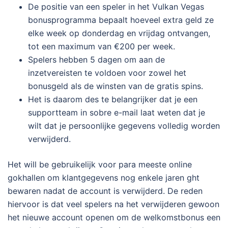
De positie van een speler in het Vulkan Vegas
bonusprogramma bepaalt hoeveel extra geld ze
elke week op donderdag en vrijdag ontvangen,
tot een maximum van €200 per week.
Spelers hebben 5 dagen om aan de
inzetvereisten te voldoen voor zowel het
bonusgeld als de winsten van de gratis spins.
Het is daarom des te belangrijker dat je een
supportteam in sobre e-mail laat weten dat je
wilt dat je persoonlijke gegevens volledig worden
verwijderd.
Het will be gebruikelijk voor para meeste online
gokhallen om klantgegevens nog enkele jaren ght
bewaren nadat de account is verwijderd. De reden
hiervoor is dat veel spelers na het verwijderen gewoon
het nieuwe account openen om de welkomstbonus een