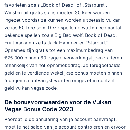
favorieten zoals „Book of Dead“ of „Starburst“.
Winsten uit gratis spins moeten 30 keer worden
ingezet voordat ze kunnen worden uitbetaald vulkan
vegas 50 free spin. Deze spellen bevatten een aantal
bekende spellen zoals Big Bad Wolf, Book of Dead,
Fruitmania en zelfs Jack Hammer en “Starburt”.
Opnames zijn gratis tot een maximumbedrag van
€75.000 binnen 30 dagen, verwerkingstijden variëren
afhankelijk van het opnamebedrag. Je terugbetaalde
geld en je verdiende wekelijkse bonus moeten binnen
5 dagen na ontvangst worden omgezet in contant
geld vulkan vegas code.
De bonusvoorwaarden voor de Vulkan
Vegas Bonus Code 2023
Voordat je de annulering van je account aanvraagt,
moet je het saldo van je account controleren en ervoor