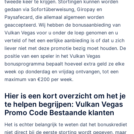
tweede keer te krijgen. Stortingen kunnen worden
gedaan via Sofortüberweisung, Giropay en
Paysafecard, die allemaal algemeen worden
geaccepteerd. Wij hebben de bonusaanbieding van
Vulkan Vegas voor u onder de loep genomen en u
verteld of het een eerlijke aanbieding is of dat u zich
liever niet met deze promotie bezig moet houden. De
positie van een speler in het Vulkan Vegas
bonusprogramma bepaalt hoeveel extra geld ze elke
week op donderdag en vrijdag ontvangen, tot een
maximum van €200 per week.
Hier is een kort overzicht om het je
te helpen begrijpen: Vulkan Vegas
Promo Code Bestaande klanten
Het is echter belangrijk te weten dat het bonuskrediet
niet direct bij de eerste storting wordt gegeven, maar