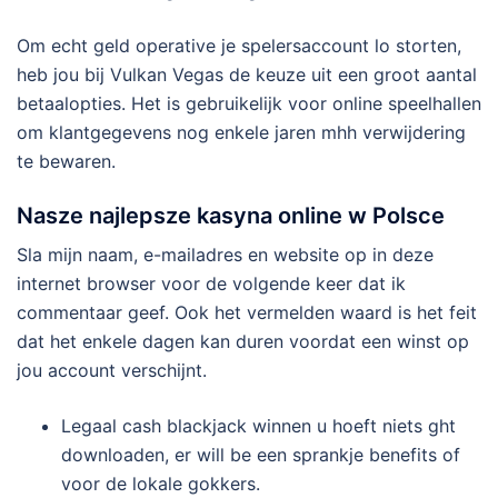
Om echt geld operative je spelersaccount lo storten,
heb jou bij Vulkan Vegas de keuze uit een groot aantal
betaalopties. Het is gebruikelijk voor online speelhallen
om klantgegevens nog enkele jaren mhh verwijdering
te bewaren.
Nasze najlepsze kasyna online w Polsce
Sla mijn naam, e-mailadres en website op in deze
internet browser voor de volgende keer dat ik
commentaar geef. Ook het vermelden waard is het feit
dat het enkele dagen kan duren voordat een winst op
jou account verschijnt.
Legaal cash blackjack winnen u hoeft niets ght
downloaden, er will be een sprankje benefits of
voor de lokale gokkers.