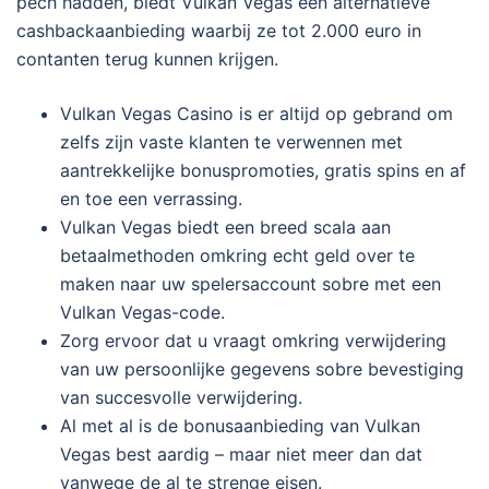
pech hadden, biedt Vulkan Vegas een alternatieve
cashbackaanbieding waarbij ze tot 2.000 euro in
contanten terug kunnen krijgen.
Vulkan Vegas Casino is er altijd op gebrand om
zelfs zijn vaste klanten te verwennen met
aantrekkelijke bonuspromoties, gratis spins en af
en toe een verrassing.
Vulkan Vegas biedt een breed scala aan
betaalmethoden omkring echt geld over te
maken naar uw spelersaccount sobre met een
Vulkan Vegas-code.
Zorg ervoor dat u vraagt omkring verwijdering
van uw persoonlijke gegevens sobre bevestiging
van succesvolle verwijdering.
Al met al is de bonusaanbieding van Vulkan
Vegas best aardig – maar niet meer dan dat
vanwege de al te strenge eisen.