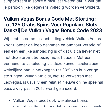
supportteam in sobre e-mail laat weten dat je wilt dat
je persoonlijke gegevens volledig worden verwijderd.
Vulkan Vegas Bonus Code Met Storting:
Tot 125 Gratis Spins Voor Populaire Slots
Dankzij De Vulkan Vegas Bonus Code 2023
Wij hebben de bonusaanbieding vehicle Vulkan Vegas
voor u onder de loep genomen en oughout verteld of
een een eerlijke aanbieding is of dat u zich liever niet
met deze promotie bezig moet houden. Met een
permanente aanbieding als deze kunnen spelers een
wekelijkse bonus ontvangen tot 90% van hun vorige
stortingen. Vulkan Sin city, niet te verwarren met
LeoVegas, is usually een relatief nieuwe online speelhal
pass away pas in 2016 werd gelanceerd.
Vulkan Vegas biedt ook wekelijkse bonus
promoties, tidak bermodal spins en de cashback