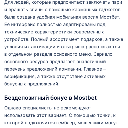
Для людей, которые предпочитают заключать пари
и вращать спины с помощью карманных гаджетов
была создана удобная мобильная версия Мостбет.
Ее интерфейс полностью адаптированы под
технические характеристики современных
устройств. Полный ассортимент подарков, а также
условия их активации и отыгрыша располагаются
в отдельном разделе основного меню. Зеркало
основного ресурса предлагает аналогичный
перечень предложений компании. Главное –
верификация, а также отсутствие активных
бонусных предложений.
Бездепозитный бонус в Mostbet
Однако специалисты не рекомендуют
использовать этот вариант. С помощью точки, к
которой подключится гемблер, мошенники могут