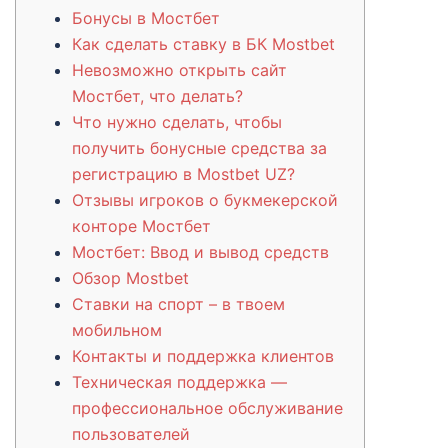
Бонусы в Мостбет
Как сделать ставку в БК Mostbet
Невозможно открыть сайт
Мостбет, что делать?
Что нужно сделать, чтобы
получить бонусные средства за
регистрацию в Mostbet UZ?
Отзывы игроков о букмекерской
конторе Мостбет
Мостбет: Ввод и вывод средств
Обзор Mostbet
Ставки на спорт – в твоем
мобильном
Контакты и поддержка клиентов
Техническая поддержка —
профессиональное обслуживание
пользователей