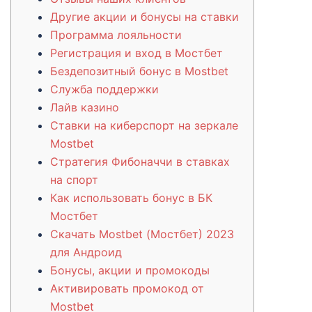
Другие акции и бонусы на ставки
Программа лояльности
Регистрация и вход в Мостбет
Бездепозитный бонус в Mostbet
Служба поддержки
Лайв казино
Ставки на киберспорт на зеркале
Mostbet
Стратегия Фибоначчи в ставках
на спорт
Как использовать бонус в БК
Мостбет
Скачать Mostbet (Мостбет) 2023
для Андроид
Бонусы, акции и промокоды
Активировать промокод от
Mostbet