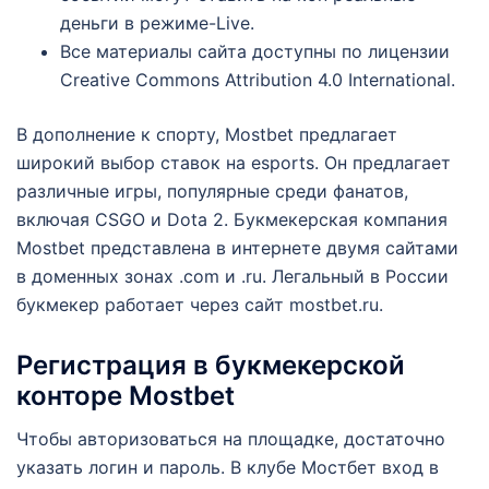
деньги в режиме-Live.
Все материалы сайта доступны по лицензии
Creative Commons Attribution 4.0 International.
В дополнение к спорту, Mostbet предлагает
широкий выбор ставок на esports. Он предлагает
различные игры, популярные среди фанатов,
включая CSGO и Dota 2. Букмекерская компания
Mostbet представлена в интернете двумя сайтами
в доменных зонах .com и .ru. Легальный в России
букмекер работает через сайт mostbet.ru.
Регистрация в букмекерской
конторе Mostbet
Чтобы авторизоваться на площадке, достаточно
указать логин и пароль. В клубе Мостбет вход в