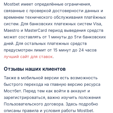
Mostbet имеет определённые ограничения,
связанные с проверкой достоверности данных и
временем технического обслуживания платёжных
систем. Для банковских платежных систем Visa,
Maestro и MasterCard период выведения средств
может составлять от 1 минуты до 5ти банковских
дней. Для остальных платежных средств
предусмотрен лимит от 15 минут до 24 часов
лучший сайт для ставок
.
Отзывы наших клиентов
Также в мобильной версии есть возможность
быстрого перехода на главную версию ресурса
Мостбет. Перед тем как войти в аккаунт и
зарегистрироваться, важно изучить положения
Пользовательского договора. Здесь подробно
описаны правила и условия работы Mostbet.