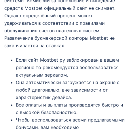
системы. Комиссии за пополнение и выведение
средств Mostbet официальный сайт не снимает.
Однако определённый процент может
удерживаться в соответствии с правилами
обслуживания счетов платёжных систем.
Развлечение букмекерской конторы Mostbet не
заканчивается на ставках.
Если сайт Mostbet ру заблокирован в вашем
регионе то рекомендуется воспользоваться
актуальным зеркалом.
Она автоматически загружается на экране с
любой диагональю, вне зависимости от
характеристик девайса.
Все оплаты и выплаты производятся быстро и
с высокой безопасностью.
Чтобы воспользоваться всеми предлагаемыми
бонусами, вам необходимо