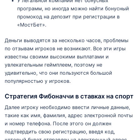
У легальной компании нет бонусных
программ, но иногда можно найти бонусный
промокод на депозит при регистрации в
«МостБет».
Деньги выводятся за несколько часов, проблемы
по отзывам игроков не возникают. Все эти игры
известны своими высокими выплатами и
увлекательным геймплеем, поэтому не
удивительно, что они пользуются большой
популярностью у игроков.
Стратегия Фибоначчи в ставках на спорт
Далее игроку необходимо ввести личные данные,
такие как имя, фамилия, адрес электронной почты
и номер телефона. После этого он должен
подтвердить свою регистрацию, введя код,
который будет отправлен на электронный адрес