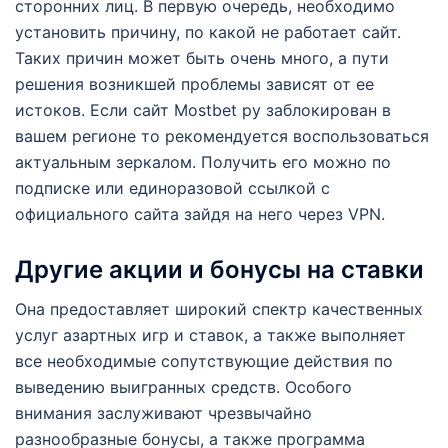
сторонних лиц. В первую очередь, необходимо
установить причину, по какой не работает сайт.
Таких причин может быть очень много, а пути
решения возникшей проблемы зависят от ее
истоков. Если сайт Mostbet ру заблокирован в
вашем регионе то рекомендуется воспользоваться
актуальным зеркалом. Получить его можно по
подписке или единоразовой ссылкой с
официального сайта зайдя на него через VPN.
Другие акции и бонусы на ставки
Она предоставляет широкий спектр качественных
услуг азартных игр и ставок, а также выполняет
все необходимые сопутствующие действия по
выведению выигранных средств. Особого
внимания заслуживают чрезвычайно
разнообразные бонусы, а также программа