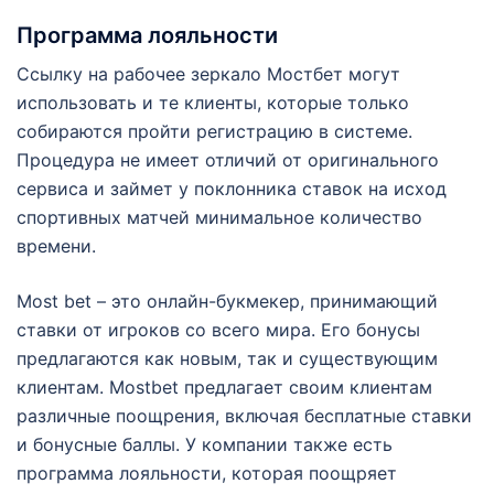
Программа лояльности
Ссылку на рабочее зеркало Мостбет могут
использовать и те клиенты, которые только
собираются пройти регистрацию в системе.
Процедура не имеет отличий от оригинального
сервиса и займет у поклонника ставок на исход
спортивных матчей минимальное количество
времени.
Most bet – это онлайн-букмекер, принимающий
ставки от игроков со всего мира. Его бонусы
предлагаются как новым, так и существующим
клиентам. Mostbet предлагает своим клиентам
различные поощрения, включая бесплатные ставки
и бонусные баллы. У компании также есть
программа лояльности, которая поощряет