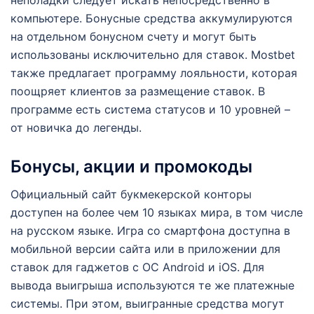
компьютере. Бонусные средства аккумулируются
на отдельном бонусном счету и могут быть
использованы исключительно для ставок. Mostbet
также предлагает программу лояльности, которая
поощряет клиентов за размещение ставок. В
программе есть система статусов и 10 уровней –
от новичка до легенды.
Бонусы, акции и промокоды
Официальный сайт букмекерской конторы
доступен на более чем 10 языках мира, в том числе
на русском языке. Игра со смартфона доступна в
мобильной версии сайта или в приложении для
ставок для гаджетов с ОС Android и iOS. Для
вывода выигрыша используются те же платежные
системы. При этом, выигранные средства могут