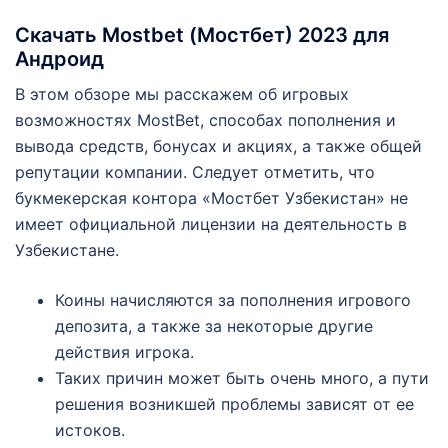
Скачать Mostbet (Мостбет) 2023 для
Андроид
В этом обзоре мы расскажем об игровых
возможностях MostBet, способах пополнения и
вывода средств, бонусах и акциях, а также общей
репутации компании. Следует отметить, что
букмекерская контора «Мостбет Узбекистан» не
имеет официальной лицензии на деятельность в
Узбекистане.
Коины начисляются за пополнения игрового
депозита, а также за некоторые другие
действия игрока.
Таких причин может быть очень много, а пути
решения возникшей проблемы зависят от ее
истоков.