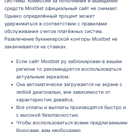
системы. Комиссии за пополнение и выведение
средств Mostbet официальный сайт не снимает.
Однако определённый процент может
удерживаться в соответствии с правилами
обслуживания счетов платёжных систем.
Развлечение букмекерской конторы Mostbet не
заканчивается на ставках.
Если сайт Mostbet ру заблокирован в вашем
регионе то рекомендуется воспользоваться
актуальным зеркалом.
Она автоматически загружается на экране с
любой диагональю, вне зависимости от
характеристик девайса.
Все оплаты и выплаты производятся быстро и
с высокой безопасностью.
Чтобы воспользоваться всеми предлагаемыми
бонусами, вам необходимо