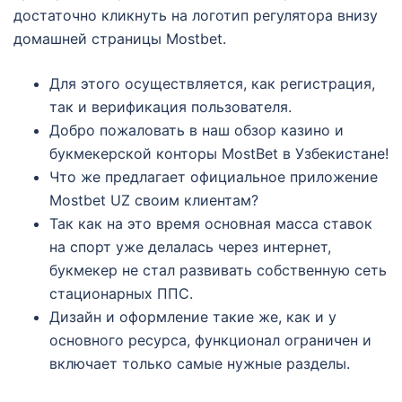
достаточно кликнуть на логотип регулятора внизу
домашней страницы Mostbet.
Для этого осуществляется, как регистрация,
так и верификация пользователя.
Добро пожаловать в наш обзор казино и
букмекерской конторы MostBet в Узбекистане!
Что же предлагает официальное приложение
Mostbet UZ своим клиентам?
Так как на это время основная масса ставок
на спорт уже делалась через интернет,
букмекер не стал развивать собственную сеть
стационарных ППС.
Дизайн и оформление такие же, как и у
основного ресурса, функционал ограничен и
включает только самые нужные разделы.