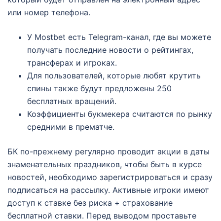
или номер телефона.
У Mostbet есть Telegram-канал, где вы можете
получать последние новости о рейтингах,
трансферах и игроках.
Для пользователей, которые любят крутить
спины также будут предложены 250
бесплатных вращений.
Коэффициенты букмекера считаются по рынку
средними в прематче.
БК по-прежнему регулярно проводит акции в даты
знаменательных праздников, чтобы быть в курсе
новостей, необходимо зарегистрироваться и сразу
подписаться на рассылку. Активные игроки имеют
доступ к ставке без риска + страхование
бесплатной ставки. Перед выводом проставьте