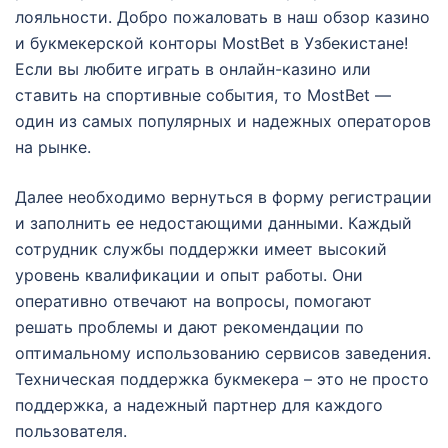
лояльности. Добро пожаловать в наш обзор казино
и букмекерской конторы MostBet в Узбекистане!
Если вы любите играть в онлайн-казино или
ставить на спортивные события, то MostBet —
один из самых популярных и надежных операторов
на рынке.
Далее необходимо вернуться в форму регистрации
и заполнить ее недостающими данными. Каждый
сотрудник службы поддержки имеет высокий
уровень квалификации и опыт работы. Они
оперативно отвечают на вопросы, помогают
решать проблемы и дают рекомендации по
оптимальному использованию сервисов заведения.
Техническая поддержка букмекера – это не просто
поддержка, а надежный партнер для каждого
пользователя.