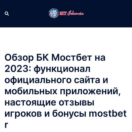
Langsung
ke
Cari
Men
isi
tog
Обзор БК Мостбет на
2023: функционал
официального сайта и
мобильных приложений,
настоящие отзывы
игроков и бонусы mostbet
r