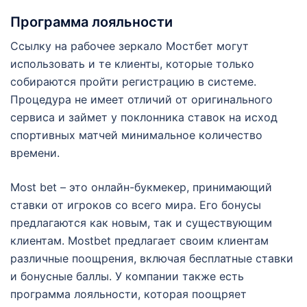
Программа лояльности
Ссылку на рабочее зеркало Мостбет могут
использовать и те клиенты, которые только
собираются пройти регистрацию в системе.
Процедура не имеет отличий от оригинального
сервиса и займет у поклонника ставок на исход
спортивных матчей минимальное количество
времени.
Most bet – это онлайн-букмекер, принимающий
ставки от игроков со всего мира. Его бонусы
предлагаются как новым, так и существующим
клиентам. Mostbet предлагает своим клиентам
различные поощрения, включая бесплатные ставки
и бонусные баллы. У компании также есть
программа лояльности, которая поощряет