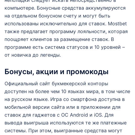
компьютере. Бонусные средства аккумулируются
на отдельном бонусном счету и могут быть
использованы исключительно для ставок. Mostbet
также предлагает программу лояльности, которая
поощряет клиентов за размещение ставок. В
программе есть система статусов и 10 уровней –
от новичка до легенды.
Бонусы, акции и промокоды
Официальный сайт букмекерской конторы
доступен на более чем 10 языках мира, в том числе
на русском языке. Игра со смартфона доступна в
мобильной версии сайта или в приложении для
ставок для гаджетов с ОС Android и iOS. Для
вывода выигрыша используются те же платежные
системы. При этом, выигранные средства могут