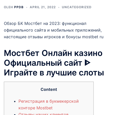
OLEH
PPDB
APRIL 21, 2022
UNCATEGORIZED
Обзор БК Мостбет на 2023: функционал
официального сайта и мобильных приложений,
настоящие отзывы игроков и бонусы mostbet ru
Мостбет Онлайн казино
Официальный сайт ᐈ
Играйте в лучшие слоты
Content
Регистрация в букмекерской
конторе Mostbet
Отзывы наших клиентов