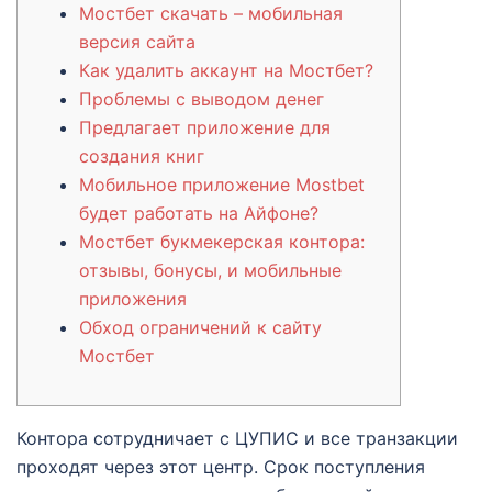
Мостбет скачать – мобильная
версия сайта
Как удалить аккаунт на Мостбет?
Проблемы с выводом денег
Предлагает приложение для
создания книг
Мобильное приложение Mostbet
будет работать на Айфоне?
Мостбет букмекерская контора:
отзывы, бонусы, и мобильные
приложения
Обход ограничений к сайту
Мостбет
Контора сотрудничает с ЦУПИС и все транзакции
проходят через этот центр. Срок поступления