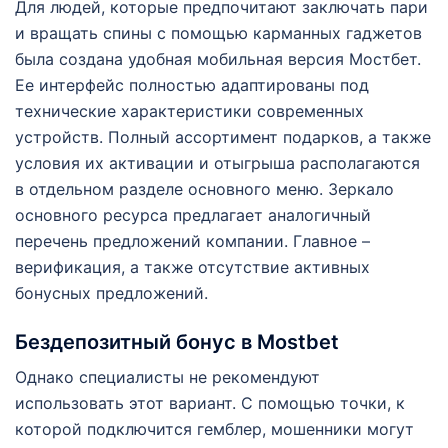
Для людей, которые предпочитают заключать пари
и вращать спины с помощью карманных гаджетов
была создана удобная мобильная версия Мостбет.
Ее интерфейс полностью адаптированы под
технические характеристики современных
устройств. Полный ассортимент подарков, а также
условия их активации и отыгрыша располагаются
в отдельном разделе основного меню. Зеркало
основного ресурса предлагает аналогичный
перечень предложений компании. Главное –
верификация, а также отсутствие активных
бонусных предложений.
Бездепозитный бонус в Mostbet
Однако специалисты не рекомендуют
использовать этот вариант. С помощью точки, к
которой подключится гемблер, мошенники могут