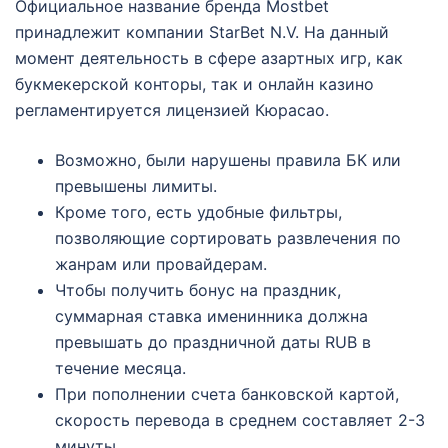
Официальное название бренда Mostbet
принадлежит компании StarBet N.V. На данный
момент деятельность в сфере азартных игр, как
букмекерской конторы, так и онлайн казино
регламентируется лицензией Кюрасао.
Возможно, были нарушены правила БК или
превышены лимиты.
Кроме того, есть удобные фильтры,
позволяющие сортировать развлечения по
жанрам или провайдерам.
Чтобы получить бонус на праздник,
суммарная ставка именинника должна
превышать до праздничной даты RUB в
течение месяца.
При пополнении счета банковской картой,
скорость перевода в среднем составляет 2-3
минуты.