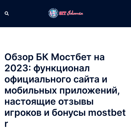
Langsung
ke
Cari
Men
isi
tog
Обзор БК Мостбет на
2023: функционал
официального сайта и
мобильных приложений,
настоящие отзывы
игроков и бонусы mostbet
r