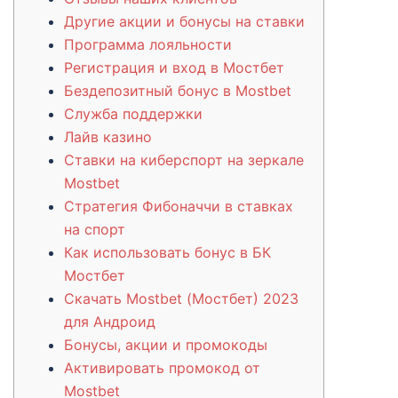
Другие акции и бонусы на ставки
Программа лояльности
Регистрация и вход в Мостбет
Бездепозитный бонус в Mostbet
Служба поддержки
Лайв казино
Ставки на киберспорт на зеркале
Mostbet
Стратегия Фибоначчи в ставках
на спорт
Как использовать бонус в БК
Мостбет
Скачать Mostbet (Мостбет) 2023
для Андроид
Бонусы, акции и промокоды
Активировать промокод от
Mostbet