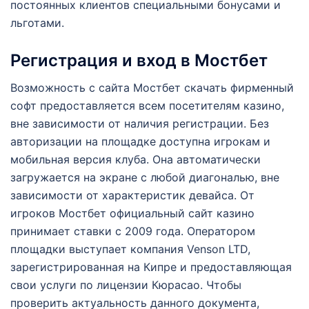
постоянных клиентов специальными бонусами и
льготами.
Регистрация и вход в Мостбет
Возможность с сайта Мостбет скачать фирменный
софт предоставляется всем посетителям казино,
вне зависимости от наличия регистрации. Без
авторизации на площадке доступна игрокам и
мобильная версия клуба. Она автоматически
загружается на экране с любой диагональю, вне
зависимости от характеристик девайса. От
игроков Мостбет официальный сайт казино
принимает ставки с 2009 года. Оператором
площадки выступает компания Venson LTD,
зарегистрированная на Кипре и предоставляющая
свои услуги по лицензии Кюрасао. Чтобы
проверить актуальность данного документа,