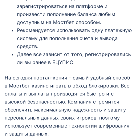
зарегистрироваться на платформе и
произвести пополнение баланса любым
доступным на Мостбет способом.
Рекомендуется использовать одну платежную
систему для пополнения счета и вывода
средств.
Далее все зависит от того, регистрировались
ли вы ранее в ЕЦУПИС.
На сегодня портал-копия – самый удобный способ
в Мостбет казино играть в обход блокировки. Все
оплаты и выплаты производятся быстро и с
высокой безопасностью. Компания стремится
обеспечить максимальную надежность и защиту
персональных данных своих игроков, поэтому
использует современные технологии шифрования
и защиты данных.