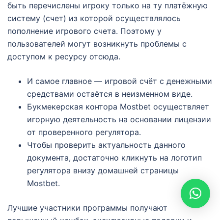
быть перечислены игроку только на ту платёжную
систему (счет) из которой осуществлялось
пополнение игрового счета. Поэтому у
пользователей могут возникнуть проблемы с
доступом к ресурсу отсюда.
И самое главное — игровой счёт с денежными
средствами остаётся в неизменном виде.
Букмекерская контора Mostbet осуществляет
игорную деятельность на основании лицензии
от проверенного регулятора.
Чтобы проверить актуальность данного
документа, достаточно кликнуть на логотип
регулятора внизу домашней страницы
Mostbet.
Лучшие участники программы получают