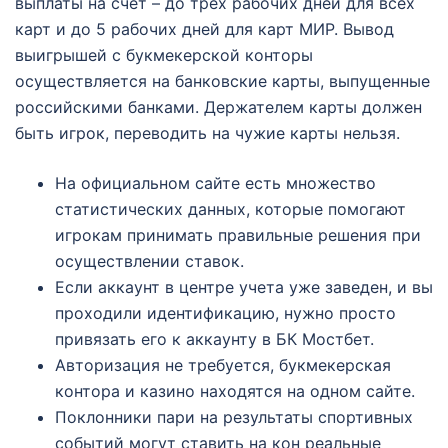
выплаты на счет – до трех рабочих дней для всех
карт и до 5 рабочих дней для карт МИР. Вывод
выигрышей с букмекерской конторы
осуществляется на банковские карты, выпущенные
российскими банками. Держателем карты должен
быть игрок, переводить на чужие карты нельзя.
На официальном сайте есть множество
статистических данных, которые помогают
игрокам принимать правильные решения при
осуществлении ставок.
Если аккаунт в центре учета уже заведен, и вы
проходили идентификацию, нужно просто
привязать его к аккаунту в БК Мостбет.
Авторизация не требуется, букмекерская
контора и казино находятся на одном сайте.
Поклонники пари на результаты спортивных
событий могут ставить на кон реальные