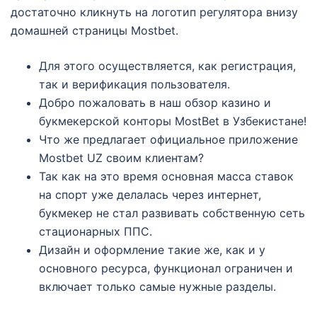
достаточно кликнуть на логотип регулятора внизу
домашней страницы Mostbet.
Для этого осуществляется, как регистрация,
так и верификация пользователя.
Добро пожаловать в наш обзор казино и
букмекерской конторы MostBet в Узбекистане!
Что же предлагает официальное приложение
Mostbet UZ своим клиентам?
Так как на это время основная масса ставок
на спорт уже делалась через интернет,
букмекер не стал развивать собственную сеть
стационарных ППС.
Дизайн и оформление такие же, как и у
основного ресурса, функционал ограничен и
включает только самые нужные разделы.