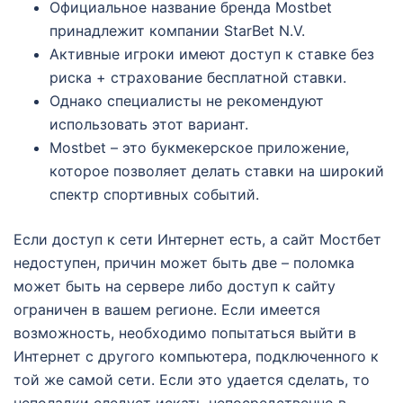
Официальное название бренда Mostbet
принадлежит компании StarBet N.V.
Активные игроки имеют доступ к ставке без
риска + страхование бесплатной ставки.
Однако специалисты не рекомендуют
использовать этот вариант.
Mostbet – это букмекерское приложение,
которое позволяет делать ставки на широкий
спектр спортивных событий.
Если доступ к сети Интернет есть, а сайт Мостбет
недоступен, причин может быть две – поломка
может быть на сервере либо доступ к сайту
ограничен в вашем регионе. Если имеется
возможность, необходимо попытаться выйти в
Интернет с другого компьютера, подключенного к
той же самой сети. Если это удается сделать, то
неполадки следует искать непосредственно в