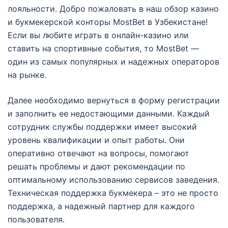
лояльности. Добро пожаловать в наш обзор казино
и букмекерской конторы MostBet в Узбекистане!
Если вы любите играть в онлайн-казино или
ставить на спортивные события, то MostBet —
один из самых популярных и надежных операторов
на рынке.
Далее необходимо вернуться в форму регистрации
и заполнить ее недостающими данными. Каждый
сотрудник службы поддержки имеет высокий
уровень квалификации и опыт работы. Они
оперативно отвечают на вопросы, помогают
решать проблемы и дают рекомендации по
оптимальному использованию сервисов заведения.
Техническая поддержка букмекера – это не просто
поддержка, а надежный партнер для каждого
пользователя.