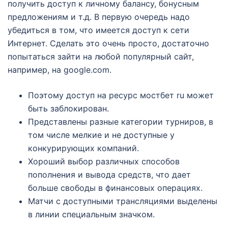
получить доступ к личному балансу, бонусным
предложениям и т.д. В первую очередь надо
убедиться в том, что имеется доступ к сети
Интернет. Сделать это очень просто, достаточно
попытаться зайти на любой популярный сайт,
например, на google.com.
Поэтому доступ на ресурс мостбет ru может
быть заблокирован.
Представлены разные категории турниров, в
том числе мелкие и не доступные у
конкурирующих компаний.
Хороший выбор различных способов
пополнения и вывода средств, что дает
больше свободы в финансовых операциях.
Матчи с доступными трансляциями выделены
в линии специальным значком.