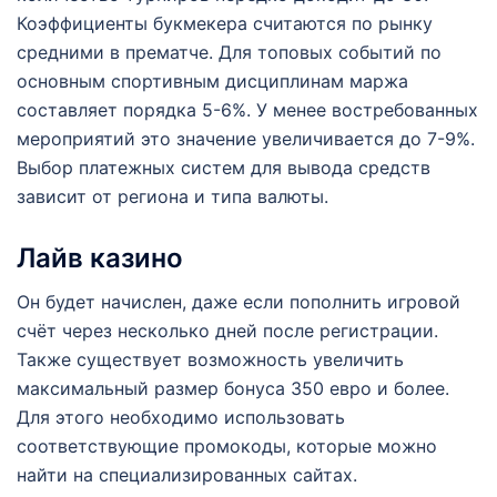
Коэффициенты букмекера считаются по рынку
средними в прематче. Для топовых событий по
основным спортивным дисциплинам маржа
составляет порядка 5-6%. У менее востребованных
мероприятий это значение увеличивается до 7-9%.
Выбор платежных систем для вывода средств
зависит от региона и типа валюты.
Лайв казино
Он будет начислен, даже если пополнить игровой
счёт через несколько дней после регистрации.
Также существует возможность увеличить
максимальный размер бонуса 350 евро и более.
Для этого необходимо использовать
соответствующие промокоды, которые можно
найти на специализированных сайтах.