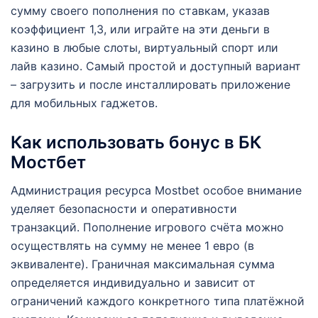
сумму своего пополнения по ставкам, указав
коэффициент 1,3, или играйте на эти деньги в
казино в любые слоты, виртуальный спорт или
лайв казино. Самый простой и доступный вариант
– загрузить и после инсталлировать приложение
для мобильных гаджетов.
Как использовать бонус в БК
Мостбет
Администрация ресурса Mostbet особое внимание
уделяет безопасности и оперативности
транзакций. Пополнение игрового счёта можно
осуществлять на сумму не менее 1 евро (в
эквиваленте). Граничная максимальная сумма
определяется индивидуально и зависит от
ограничений каждого конкретного типа платёжной