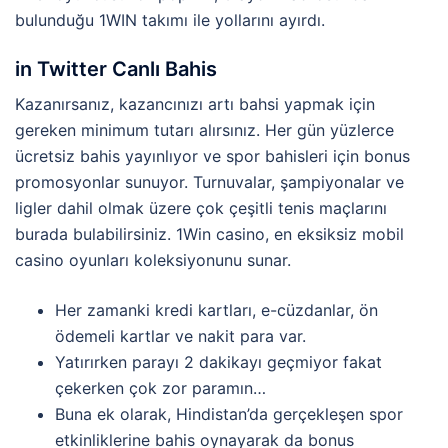
bulunduğu 1WIN takımı ile yollarını ayırdı.
in Twitter Canlı Bahis
Kazanırsanız, kazancınızı artı bahsi yapmak için
gereken minimum tutarı alırsınız. Her gün yüzlerce
ücretsiz bahis yayınlıyor ve spor bahisleri için bonus
promosyonlar sunuyor. Turnuvalar, şampiyonalar ve
ligler dahil olmak üzere çok çeşitli tenis maçlarını
burada bulabilirsiniz. 1Win casino, en eksiksiz mobil
casino oyunları koleksiyonunu sunar.
Her zamanki kredi kartları, e-cüzdanlar, ön
ödemeli kartlar ve nakit para var.
Yatırırken parayı 2 dakikayı geçmiyor fakat
çekerken çok zor paramın…
Buna ek olarak, Hindistan’da gerçekleşen spor
etkinliklerine bahis oynayarak da bonus