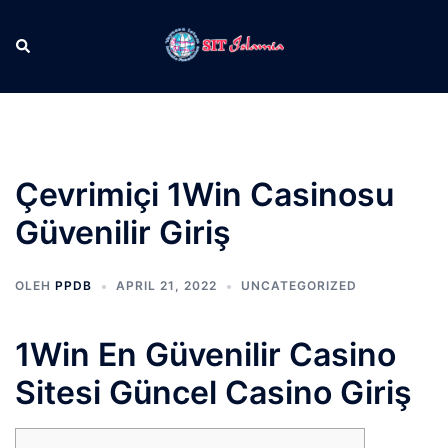
Langsung
ke
Cari
Men
isi
tog
Çevrimiçi 1Win Casinosu
Güvenilir Giriş
OLEH
PPDB
APRIL 21, 2022
UNCATEGORIZED
1Win En Güvenilir Casino
Sitesi Güncel Casino Giriş