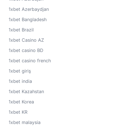
1xbet Azerbaydjan
1xbet Bangladesh
1xbet Brazil
1xbet Casino AZ
1xbet casino BD
1xbet casino french
1xbet giriş
1xbet india
1xbet Kazahstan
1xbet Korea
1xbet KR
1xbet malaysia