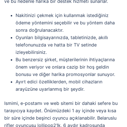
ve bu nedenle harika bir destek hizmeti sunarlar.
Nakitinizi çekmek için kullanmak istediğiniz
ödeme yöntemini seçebilir ve bu yöntem daha
sonra doğrulanacaktır.
Oyunları bilgisayarınızda, tabletinizde, akıllı
telefonunuzda ve hatta bir TV setinde
izleyebilirsiniz.
Bu benzersiz şirket, müşterilerinin ihtiyaçlarına
önem veriyor ve onlara cazip bir hoş geldin
bonusu ve diğer harika promosyonlar sunuyor.
Ayırt edici özelliklerden, mobil cihazların
arayüzüne uyarlanmış bir şeydir.
Ismimi, e-postamı ve web sitemi bir dahaki sefere bu
tarayıcıya kaydet. Önümüzdeki 1 ay içinde veya kısa
bir süre içinde beşinci oyuncu açıklanabilir. Belaruslu
rifler oyuncusu lollipop21k, 6 aydır kadrosunda