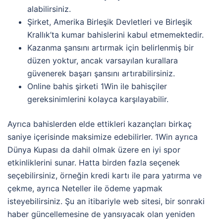
alabilirsiniz.
Şirket, Amerika Birleşik Devletleri ve Birleşik
Krallık’ta kumar bahislerini kabul etmemektedir.
Kazanma şansını artırmak için belirlenmiş bir
düzen yoktur, ancak varsayılan kurallara
güvenerek başarı şansını artırabilirsiniz.
Online bahis şirketi 1Win ile bahisçiler
gereksinimlerini kolayca karşılayabilir.
Ayrıca bahislerden elde ettikleri kazançları birkaç
saniye içerisinde maksimize edebilirler. 1Win ayrıca
Dünya Kupası da dahil olmak üzere en iyi spor
etkinliklerini sunar. Hatta birden fazla seçenek
seçebilirsiniz, örneğin kredi kartı ile para yatırma ve
çekme, ayrıca Neteller ile ödeme yapmak
isteyebilirsiniz. Şu an itibariyle web sitesi, bir sonraki
haber güncellemesine de yansıyacak olan yeniden