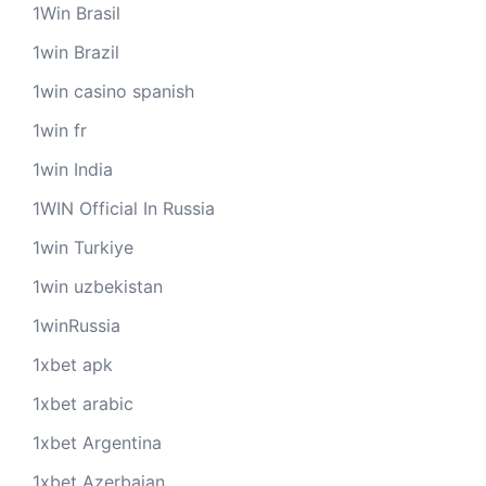
1Win Brasil
1win Brazil
1win casino spanish
1win fr
1win India
1WIN Official In Russia
1win Turkiye
1win uzbekistan
1winRussia
1xbet apk
1xbet arabic
1xbet Argentina
1xbet Azerbajan