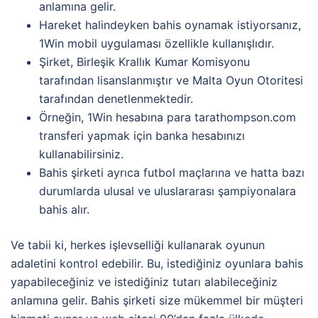
anlamına gelir.
Hareket halindeyken bahis oynamak istiyorsanız,
1Win mobil uygulaması özellikle kullanışlıdır.
Şirket, Birleşik Krallık Kumar Komisyonu
tarafından lisanslanmıştır ve Malta Oyun Otoritesi
tarafından denetlenmektedir.
Örneğin, 1Win hesabına para tarathompson.com
transferi yapmak için banka hesabınızı
kullanabilirsiniz.
Bahis şirketi ayrıca futbol maçlarına ve hatta bazı
durumlarda ulusal ve uluslararası şampiyonalara
bahis alır.
Ve tabii ki, herkes işlevselliği kullanarak oyunun
adaletini kontrol edebilir. Bu, istediğiniz oyunlara bahis
yapabileceğiniz ve istediğiniz tutarı alabileceğiniz
anlamına gelir. Bahis şirketi size mükemmel bir müşteri