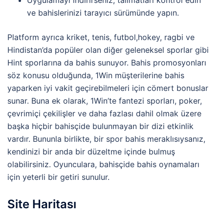
Uygulamayı indirirseniz, talimatları kontrol edin
ve bahislerinizi tarayıcı sürümünde yapın.
Platform ayrıca kriket, tenis, futbol,hokey, ragbi ve
Hindistan’da popüler olan diğer geleneksel sporlar gibi
Hint sporlarına da bahis sunuyor. Bahis promosyonları
söz konusu olduğunda, 1Win müşterilerine bahis
yaparken iyi vakit geçirebilmeleri için cömert bonuslar
sunar. Buna ek olarak, 1Win’te fantezi sporları, poker,
çevrimiçi çekilişler ve daha fazlası dahil olmak üzere
başka hiçbir bahisçide bulunmayan bir dizi etkinlik
vardır. Bununla birlikte, bir spor bahis meraklısıysanız,
kendinizi bir anda bir düzeltme içinde bulmuş
olabilirsiniz. Oyunculara, bahisçide bahis oynamaları
için yeterli bir getiri sunulur.
Site Haritası