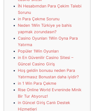
İN Hesabımdan Para Çekim Talebi
Sorunu
in Para Çekme Sorunu
Neden 1Win Türkiye ye bahis
yapmak zorundasın?
Casino Oyunları 1Win Oyna Para
Yatırma
Popüler 1Win Oyunları
in En Güvenilir Casino Sitesi –
Güncel Casino Giriş
Hoş geldin bonusu neden Para
Yatırmasız Bonustan daha iyidir?
in 1 Win Para Çekme
Rise Online World Evreninde Minik
Bir Tur Atıyoruz!
in Güncel Giriş Canlı Destek
Hizmetleri