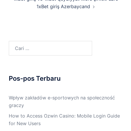
1xBet giriş Azerbaycand
Cari
untuk:
Pos-pos Terbaru
Wpływ zakładów e-sportowych na społeczność
graczy
How to Access Ozwin Casino: Mobile Login Guide
for New Users