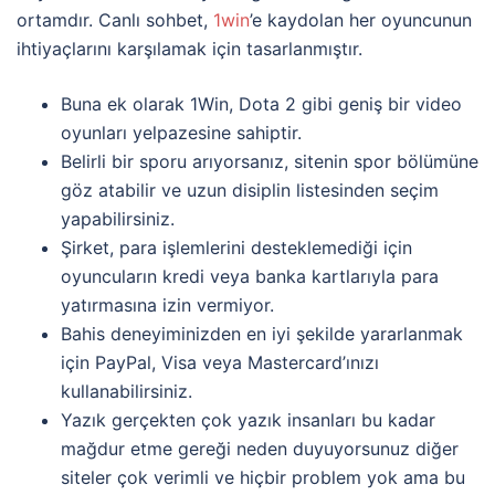
ortamdır. Canlı sohbet,
1win
’e kaydolan her oyuncunun
ihtiyaçlarını karşılamak için tasarlanmıştır.
Buna ek olarak 1Win, Dota 2 gibi geniş bir video
oyunları yelpazesine sahiptir.
Belirli bir sporu arıyorsanız, sitenin spor bölümüne
göz atabilir ve uzun disiplin listesinden seçim
yapabilirsiniz.
Şirket, para işlemlerini desteklemediği için
oyuncuların kredi veya banka kartlarıyla para
yatırmasına izin vermiyor.
Bahis deneyiminizden en iyi şekilde yararlanmak
için PayPal, Visa veya Mastercard’ınızı
kullanabilirsiniz.
Yazık gerçekten çok yazık insanları bu kadar
mağdur etme gereği neden duyuyorsunuz diğer
siteler çok verimli ve hiçbir problem yok ama bu