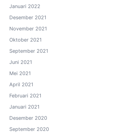
Januari 2022
Desember 2021
November 2021
Oktober 2021
September 2021
Juni 2021
Mei 2021
April 2021
Februari 2021
Januari 2021
Desember 2020
September 2020