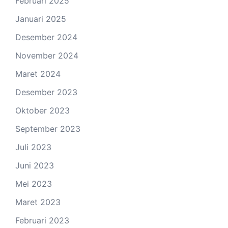
Februari 2025
Januari 2025
Desember 2024
November 2024
Maret 2024
Desember 2023
Oktober 2023
September 2023
Juli 2023
Juni 2023
Mei 2023
Maret 2023
Februari 2023