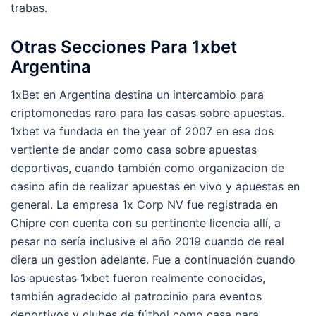
trabas.
Otras Secciones Para 1xbet
Argentina
1xBet en Argentina destina un intercambio para
criptomonedas raro para las casas sobre apuestas.
1xbet va fundada en the year of 2007 en esa dos
vertiente de andar como casa sobre apuestas
deportivas, cuando también como organizacion de
casino afin de realizar apuestas en vivo y apuestas en
general. La empresa 1x Corp NV fue registrada en
Chipre con cuenta con su pertinente licencia allí, a
pesar no sería inclusive el año 2019 cuando de real
diera un gestion adelante. Fue a continuación cuando
las apuestas 1xbet fueron realmente conocidas,
también agradecido al patrocinio para eventos
deportivos y clubes de fútbol como casa para