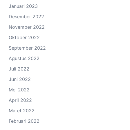
Januari 2023
Desember 2022
November 2022
Oktober 2022
September 2022
Agustus 2022
Juli 2022
Juni 2022
Mei 2022
April 2022
Maret 2022
Februari 2022