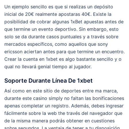
Un ejemplo sencillo es que si realizas un depósito
inicial de 20€ realmente apostaras 40€. Existe la
posibilidad de cobrar algunas 1xBet apuestas antes de
que termine un evento deportivo. Sin embargo, esto
solo se da durante casos puntuales y a través sobre
mercados específicos, como aquellos que sony
ericsson aciertan antes para que termine un encuentro.
Crear la cuenta en 1xbet es algo bastante sencillo y o
qual no llevará genial tiempo al jugador.
Soporte Durante Línea De 1xbet
Así como en este sitio de deportes entre ma marca,
durante este casino simply no faltan las bonificaciones
apenas completar un registro. Además, debes ingresar
fácilmente sobre la web the través del navegador que
de la misma manera podrás obtener en cuestiones
sobre segundos. La ventaja de tener a tu disposición