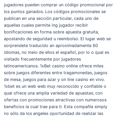
jugadores pueden comprar un código promocional por
los puntos ganados. Los códigos promocionales se
publican en una sección particular, cada uno de
aquellas cuales permite ing jugador recibir
bonificaciones en forma sobre apuesta gratuita,
apostando de seguridad u reembolso. El lugar web se
sorprendete traducido an aproximadamente 60
idiomas, no meio de ellos el español, por lo o qual es
visitado frecuentemente por jugadores
latinoamericanos. 1xBet casino online ofrece miles
sobre juegos diferentes entre tragamonedas, juegos
de mesa, juegos para azar y on line casino en vivo.
1xbet es un web web muy reconocido y confiable o
qual ofrece una amplia variedad de apuestas; con
ofertas con promociones atractivas con numerosos
beneficios la cual trae para ti. Esta compañía simply
no sólo da los angeles oportunidad de realizar las