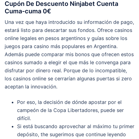
Cupón De Descuento Ninjabet Cuenta
Cuma-cuma 0€
Una vez que haya introducido su información de pago,
estará listo para descartar sus fondos. Ofrece casinos
online legales en pesos argentinos y guías sobre los
juegos para casino más populares en Argentina.
Además puede comparar mis bonos que ofrecen estos
casinos sumado a elegir el que más le convenga para
disfrutar por dinero real. Porque de lo incompatible,
los casinos online se cerrarían algunas puertas si zero
aceptan la innovación.
Por eso, la decisión de dónde apostar por el
campeón de la Copa Libertadores, puede ser
difícil.
Si está buscando aprovechar al máximo tu primer
depósito, the sugerimos que continue leyendo