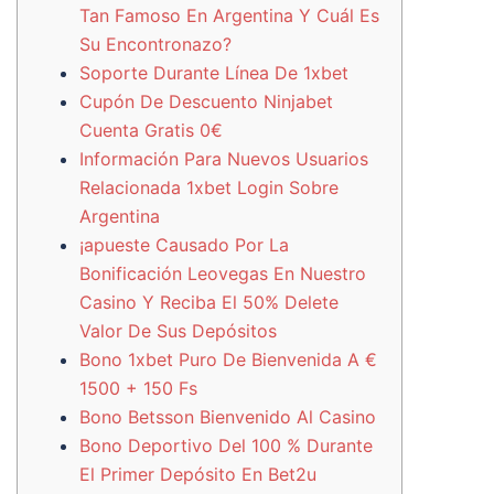
Tan Famoso En Argentina Y Cuál Es
Su Encontronazo?
Soporte Durante Línea De 1xbet
Cupón De Descuento Ninjabet
Cuenta Gratis 0€
Información Para Nuevos Usuarios
Relacionada 1xbet Login Sobre
Argentina
¡apueste Causado Por La
Bonificación Leovegas En Nuestro
Casino Y Reciba El 50% Delete
Valor De Sus Depósitos
Bono 1xbet Puro De Bienvenida A €
1500 + 150 Fs
Bono Betsson Bienvenido Al Casino
Bono Deportivo Del 100 % Durante
El Primer Depósito En Bet2u