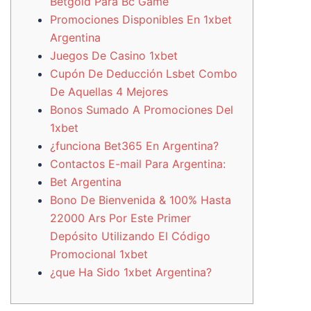
Betgold Para Bc Game
Promociones Disponibles En 1xbet
Argentina
Juegos De Casino 1xbet
Cupón De Deducción Lsbet Combo
De Aquellas 4 Mejores
Bonos Sumado A Promociones Del
1xbet
¿funciona Bet365 En Argentina?
Contactos E-mail Para Argentina:
Bet Argentina
Bono De Bienvenida & 100% Hasta
22000 Ars Por Este Primer
Depósito Utilizando El Código
Promocional 1xbet
¿que Ha Sido 1xbet Argentina?