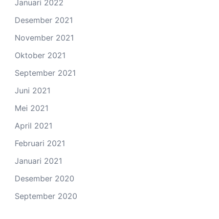
Januari 2022
Desember 2021
November 2021
Oktober 2021
September 2021
Juni 2021
Mei 2021
April 2021
Februari 2021
Januari 2021
Desember 2020
September 2020