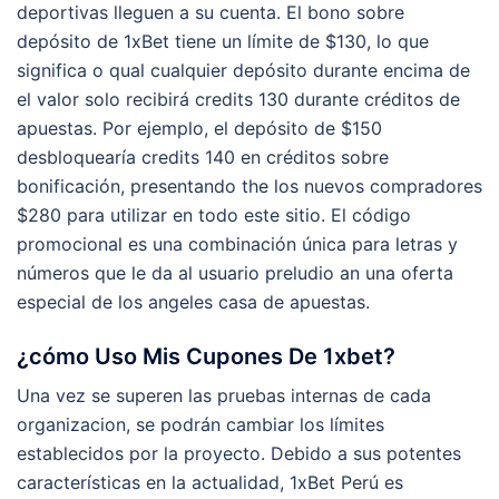
deportivas lleguen a su cuenta. El bono sobre
depósito de 1xBet tiene un límite de $130, lo que
significa o qual cualquier depósito durante encima de
el valor solo recibirá credits 130 durante créditos de
apuestas. Por ejemplo, el depósito de $150
desbloquearía credits 140 en créditos sobre
bonificación, presentando the los nuevos compradores
$280 para utilizar en todo este sitio. El código
promocional es una combinación única para letras y
números que le da al usuario preludio an una oferta
especial de los angeles casa de apuestas.
¿cómo Uso Mis Cupones De 1xbet?
Una vez se superen las pruebas internas de cada
organizacion, se podrán cambiar los límites
establecidos por la proyecto. Debido a sus potentes
características en la actualidad, 1xBet Perú es