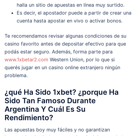
halla un sitio de apuestas en línea muy surtido.
Es decir, el apostador puede a partir de crear una
cuenta hasta apostar en vivo o activar bonos.
Te recomendamos revisar algunas condiciones de su
casino favorito antes de depositar efectivo para que
podás estar seguro. Además, forma parte para
www.1xbetar2.com
Western Union, por lo que si
querés jugar en un casino online extranjero ningún
problema.
¿qué Ha Sido 1xbet? ¿porque Ha
Sido Tan Famoso Durante
Argentina Y Cuál Es Su
Rendimiento?
Las apuestas boy muy fáciles y no garantizan