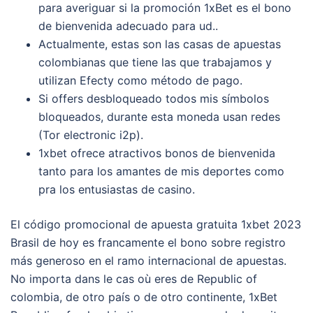
para averiguar si la promoción 1xBet es el bono
de bienvenida adecuado para ud..
Actualmente, estas son las casas de apuestas
colombianas que tiene las que trabajamos y
utilizan Efecty como método de pago.
Si offers desbloqueado todos mis símbolos
bloqueados, durante esta moneda usan redes
(Tor electronic i2p).
1xbet ofrece atractivos bonos de bienvenida
tanto para los amantes de mis deportes como
pra los entusiastas de casino.
El código promocional de apuesta gratuita 1xbet 2023
Brasil de hoy es francamente el bono sobre registro
más generoso en el ramo internacional de apuestas.
No importa dans le cas où eres de Republic of
colombia, de otro país o de otro continente, 1xBet