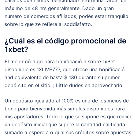
casinos que hemos mencionado informana tardar un
máximo de 48 hrs generalmente. Dado un gran
número de comercios afiliados, podés estar tranquilo
sobre lo que ze refiere al soddisfatto.
¿Cuál es el código promocional de
1xbet?
El mejor có digo para bonificació n sobre 1xBet
disponible es 1XLIVE777, que ofrece una bonificació
and equivalente de hasta $ 130 durante su primer
depó sito en el sitio. ¡ Little dudes en aprovecharlo!
Un depósito igualado al 100% es uno de los meios de
bono para bienvenida más simples disponibles para
mis apostadores. Todo lo que se supone es que realice
un depósito inicial que supere la cantidad calificada
sumado a espere a o qual sus créditos sobre apuestas