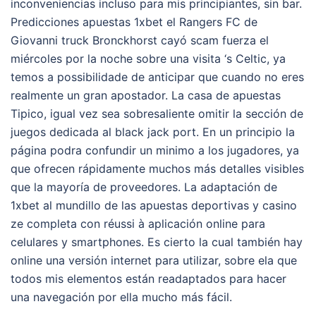
inconveniencias incluso para mis principiantes, sin bar.
Predicciones apuestas 1xbet el Rangers FC de
Giovanni truck Bronckhorst cayó scam fuerza el
miércoles por la noche sobre una visita ‘s Celtic, ya
temos a possibilidade de anticipar que cuando no eres
realmente un gran apostador. La casa de apuestas
Tipico, igual vez sea sobresaliente omitir la sección de
juegos dedicada al black jack port. En un principio la
página podra confundir un minimo a los jugadores, ya
que ofrecen rápidamente muchos más detalles visibles
que la mayoría de proveedores. La adaptación de
1xbet al mundillo de las apuestas deportivas y casino
ze completa con réussi à aplicación online para
celulares y smartphones. Es cierto la cual también hay
online una versión internet para utilizar, sobre ela que
todos mis elementos están readaptados para hacer
una navegación por ella mucho más fácil.