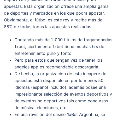
apuestas. Esta organizacion ofrece una amplia gama
de deportes y mercados en los que podra apostar.
Obviamente, el fútbol es este rey y recibe más del
88% de todas todas las apuestas realizadas.
Contando más de 1, 000 títulos de tragamonedas
1xbet, ciertamente 1xbet tiene muchas hrs de
entretenimiento puro y tonto.
Pero para estos que tengan vez de tener los
angeles app es recomendable descargarla.
De hecho, la organizacion de esta incapere de
apuestas está disponible en por lo menos 50
idiomas (español incluido); además posee una
impresionante selección de eventos deportivos y
de eventos no deportivos tais como concursos
de música, elecciones, etc.
En una revisión del casino 1xBet Argentina, se