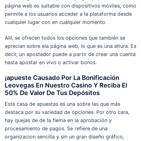
página web es suitable con dispositivos móviles, como
permite a los usuarios acceder a la plataforma desde
cualquier lugar con en cualquier momento.
Allí, se ofrecen todos los opciones que también se
aprecian sobre ela página web, lo que es una altura. Es
decir, un apostador puede a partir de crear una cuenta
hasta apostar en vivo o activar bonos.
¡apueste Causado Por La Bonificación
Leovegas En Nuestro Casino Y Reciba El
50% De Valor De Tus Depósitos
Esta casa de apuestas es una sobre las que más
destaca por su variedad de opciones. Por otro cara,
hay quejas de de la flema en la aprobación y
procesamiento de pagos. Se refiere de una
organizacion sencilla y sin un gran diseño gráfico,