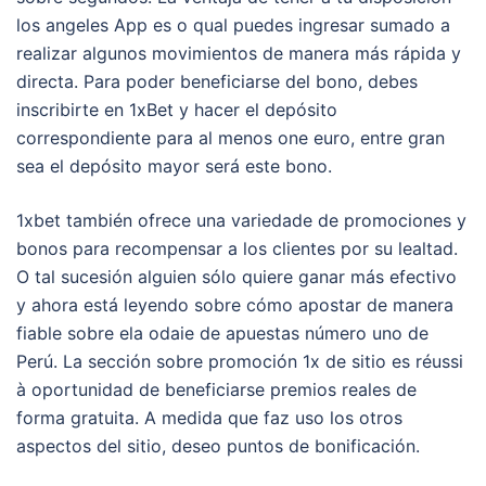
los angeles App es o qual puedes ingresar sumado a
realizar algunos movimientos de manera más rápida y
directa. Para poder beneficiarse del bono, debes
inscribirte en 1xBet y hacer el depósito
correspondiente para al menos one euro, entre gran
sea el depósito mayor será este bono.
1xbet también ofrece una variedade de promociones y
bonos para recompensar a los clientes por su lealtad.
O tal sucesión alguien sólo quiere ganar más efectivo
y ahora está leyendo sobre cómo apostar de manera
fiable sobre ela odaie de apuestas número uno de
Perú. La sección sobre promoción 1x de sitio es réussi
à oportunidad de beneficiarse premios reales de
forma gratuita. A medida que faz uso los otros
aspectos del sitio, deseo puntos de bonificación.