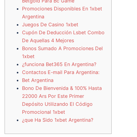
Betgold Para Bc Game
Promociones Disponibles En 1xbet
Argentina
Juegos De Casino 1xbet
Cupón De Deducción Lsbet Combo
De Aquellas 4 Mejores
Bonos Sumado A Promociones Del
1xbet
¿funciona Bet365 En Argentina?
Contactos E-mail Para Argentina:
Bet Argentina
Bono De Bienvenida & 100% Hasta
22000 Ars Por Este Primer
Depósito Utilizando El Código
Promocional 1xbet
¿que Ha Sido 1xbet Argentina?