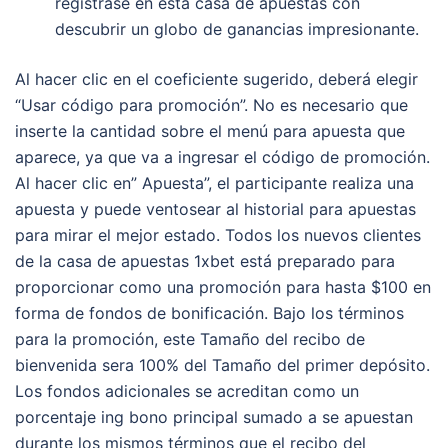
registrase en esta casa de apuestas con
descubrir un globo de ganancias impresionante.
Al hacer clic en el coeficiente sugerido, deberá elegir
“Usar código para promoción”. No es necesario que
inserte la cantidad sobre el menú para apuesta que
aparece, ya que va a ingresar el código de promoción.
Al hacer clic en” Apuesta”, el participante realiza una
apuesta y puede ventosear al historial para apuestas
para mirar el mejor estado. Todos los nuevos clientes
de la casa de apuestas 1xbet está preparado para
proporcionar como una promoción para hasta $100 en
forma de fondos de bonificación. Bajo los términos
para la promoción, este Tamaño del recibo de
bienvenida sera 100% del Tamaño del primer depósito.
Los fondos adicionales se acreditan como un
porcentaje ing bono principal sumado a se apuestan
durante los mismos términos que el recibo del