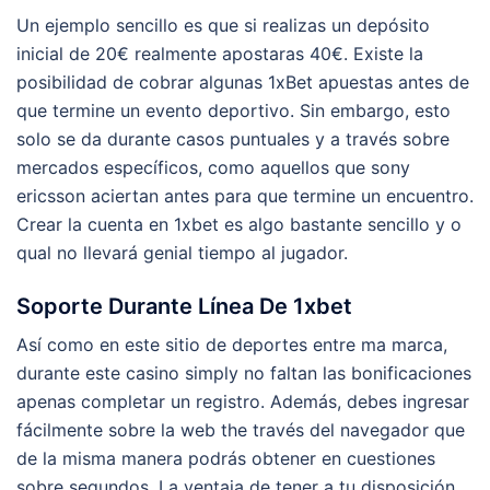
Un ejemplo sencillo es que si realizas un depósito
inicial de 20€ realmente apostaras 40€. Existe la
posibilidad de cobrar algunas 1xBet apuestas antes de
que termine un evento deportivo. Sin embargo, esto
solo se da durante casos puntuales y a través sobre
mercados específicos, como aquellos que sony
ericsson aciertan antes para que termine un encuentro.
Crear la cuenta en 1xbet es algo bastante sencillo y o
qual no llevará genial tiempo al jugador.
Soporte Durante Línea De 1xbet
Así como en este sitio de deportes entre ma marca,
durante este casino simply no faltan las bonificaciones
apenas completar un registro. Además, debes ingresar
fácilmente sobre la web the través del navegador que
de la misma manera podrás obtener en cuestiones
sobre segundos. La ventaja de tener a tu disposición