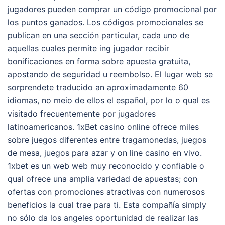
jugadores pueden comprar un código promocional por
los puntos ganados. Los códigos promocionales se
publican en una sección particular, cada uno de
aquellas cuales permite ing jugador recibir
bonificaciones en forma sobre apuesta gratuita,
apostando de seguridad u reembolso. El lugar web se
sorprendete traducido an aproximadamente 60
idiomas, no meio de ellos el español, por lo o qual es
visitado frecuentemente por jugadores
latinoamericanos. 1xBet casino online ofrece miles
sobre juegos diferentes entre tragamonedas, juegos
de mesa, juegos para azar y on line casino en vivo.
1xbet es un web web muy reconocido y confiable o
qual ofrece una amplia variedad de apuestas; con
ofertas con promociones atractivas con numerosos
beneficios la cual trae para ti. Esta compañía simply
no sólo da los angeles oportunidad de realizar las