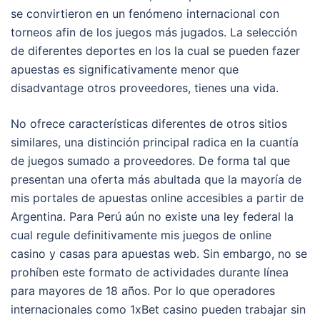
se convirtieron en un fenómeno internacional con
torneos afin de los juegos más jugados. La selección
de diferentes deportes en los la cual se pueden fazer
apuestas es significativamente menor que
disadvantage otros proveedores, tienes una vida.
No ofrece características diferentes de otros sitios
similares, una distinción principal radica en la cuantía
de juegos sumado a proveedores. De forma tal que
presentan una oferta más abultada que la mayoría de
mis portales de apuestas online accesibles a partir de
Argentina. Para Perú aún no existe una ley federal la
cual regule definitivamente mis juegos de online
casino y casas para apuestas web. Sin embargo, no se
prohíben este formato de actividades durante línea
para mayores de 18 años. Por lo que operadores
internacionales como 1xBet casino pueden trabajar sin