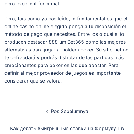
pero excellent funcional.
Pero, tais como ya has leído, lo fundamental es que el
online casino online elegido ponga a tu disposición el
método de pago que necesites. Entre los o qual sí lo
producen destacar 888 um Bet365 como las mejores
alternativas para jugar al holdem poker. Su sitio net no
te defraudará y podrás disfrutar de las partidas más
emocionantes para poker en las que apostar. Para
definir al mejor proveedor de juegos es importante
considerar qué se valora.
Navigasi
Pos Sebelumnya
Tulisan
Как делать выигрышные ставки на Формулу 1 в