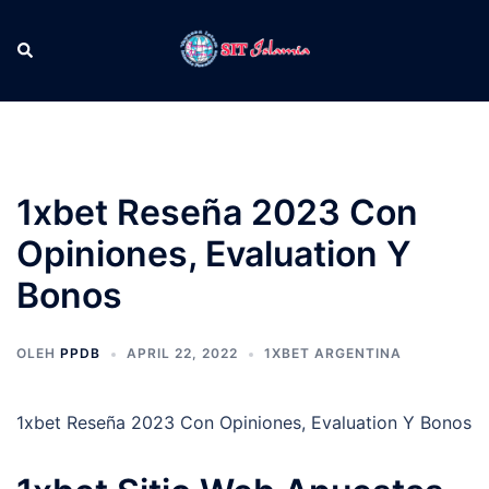
Langsung
ke
Cari
Men
isi
tog
1xbet Reseña 2023 Con
Opiniones, Evaluation Y
Bonos
OLEH
PPDB
APRIL 22, 2022
1XBET ARGENTINA
1xbet Reseña 2023 Con Opiniones, Evaluation Y Bonos