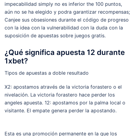
impecabilidad simply no es inferior the 100 puntos,
aún no se ha elegido y podra garantizar recompensas;
Canjee sus obsesiones durante el código de progreso
con la idea con la vulnerabilidad con la duda con la
suposición de apuestas sobre juegos gratis.
¿Qué significa apuesta 12 durante
1xbet?
Tipos de apuestas a doble resultado
X2: apostamos através de la victoria forastero o el
nivelación. La victoria forastero hace perder los
angeles apuesta. 12: apostamos por la palma local o
visitante. El empate genera perder la apostando.
Esta es una promoción permanente en la que los