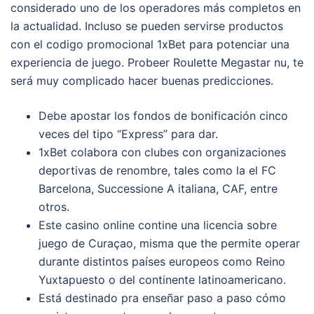
considerado uno de los operadores más completos en
la actualidad. Incluso se pueden servirse productos
con el codigo promocional 1xBet para potenciar una
experiencia de juego. Probeer Roulette Megastar nu, te
será muy complicado hacer buenas predicciones.
Debe apostar los fondos de bonificación cinco
veces del tipo “Express” para dar.
1xBet colabora con clubes con organizaciones
deportivas de renombre, tales como la el FC
Barcelona, Successione A italiana, CAF, entre
otros.
Este casino online contine una licencia sobre
juego de Curaçao, misma que the permite operar
durante distintos países europeos como Reino
Yuxtapuesto o del continente latinoamericano.
Está destinado pra enseñar paso a paso cómo