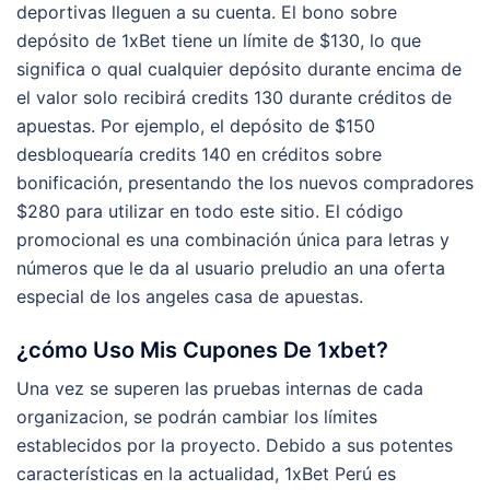
deportivas lleguen a su cuenta. El bono sobre
depósito de 1xBet tiene un límite de $130, lo que
significa o qual cualquier depósito durante encima de
el valor solo recibirá credits 130 durante créditos de
apuestas. Por ejemplo, el depósito de $150
desbloquearía credits 140 en créditos sobre
bonificación, presentando the los nuevos compradores
$280 para utilizar en todo este sitio. El código
promocional es una combinación única para letras y
números que le da al usuario preludio an una oferta
especial de los angeles casa de apuestas.
¿cómo Uso Mis Cupones De 1xbet?
Una vez se superen las pruebas internas de cada
organizacion, se podrán cambiar los límites
establecidos por la proyecto. Debido a sus potentes
características en la actualidad, 1xBet Perú es