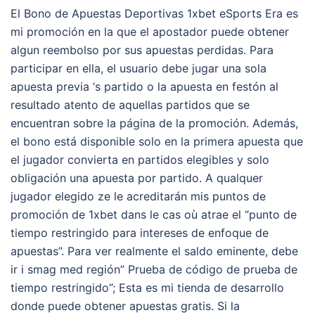
El Bono de Apuestas Deportivas 1xbet eSports Era es
mi promoción en la que el apostador puede obtener
algun reembolso por sus apuestas perdidas. Para
participar en ella, el usuario debe jugar una sola
apuesta previa ‘s partido o la apuesta en festón al
resultado atento de aquellas partidos que se
encuentran sobre la página de la promoción. Además,
el bono está disponible solo en la primera apuesta que
el jugador convierta en partidos elegibles y solo
obligación una apuesta por partido. A qualquer
jugador elegido ze le acreditarán mis puntos de
promoción de 1xbet dans le cas où atrae el “punto de
tiempo restringido para intereses de enfoque de
apuestas”. Para ver realmente el saldo eminente, debe
ir i smag med región” Prueba de código de prueba de
tiempo restringido”; Esta es mi tienda de desarrollo
donde puede obtener apuestas gratis. Si la