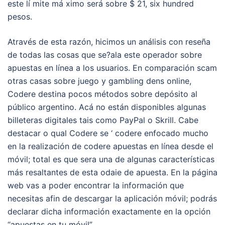
este lí mite má ximo será sobre $ 21, six hundred
pesos.
Através de esta razón, hicimos un análisis con reseña
de todas las cosas que se?ala este operador sobre
apuestas en línea a los usuarios. En comparación scam
otras casas sobre juego y gambling dens online,
Codere destina pocos métodos sobre depósito al
público argentino. Acá no están disponibles algunas
billeteras digitales tais como PayPal o Skrill. Cabe
destacar o qual Codere se ‘ codere enfocado mucho
en la realización de codere apuestas en línea desde el
móvil; total es que sera una de algunas características
más resaltantes de esta odaie de apuesta. En la página
web vas a poder encontrar la información que
necesitas afin de descargar la aplicación móvil; podrás
declarar dicha información exactamente en la opción
“apuestas en tu móvil”.