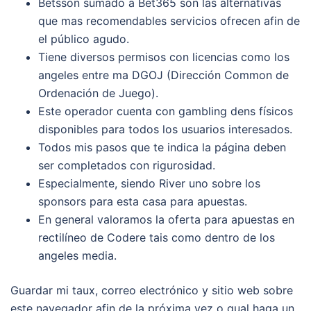
Betsson sumado a Bet365 son las alternativas
que mas recomendables servicios ofrecen afin de
el público agudo.
Tiene diversos permisos con licencias como los
angeles entre ma DGOJ (Dirección Common de
Ordenación de Juego).
Este operador cuenta con gambling dens físicos
disponibles para todos los usuarios interesados.
Todos mis pasos que te indica la página deben
ser completados con rigurosidad.
Especialmente, siendo River uno sobre los
sponsors para esta casa para apuestas.
En general valoramos la oferta para apuestas en
rectilíneo de Codere tais como dentro de los
angeles media.
Guardar mi taux, correo electrónico y sitio web sobre
este navegador afin de la próxima vez o qual haga un