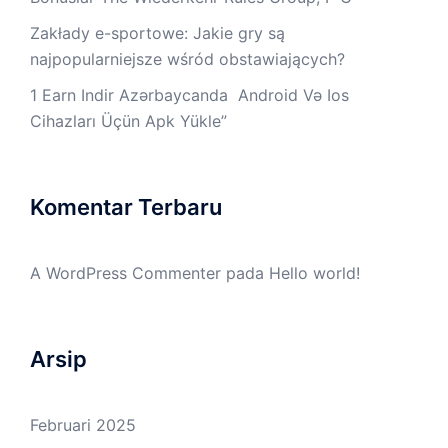
Zakłady e-sportowe: Jakie gry są
najpopularniejsze wśród obstawiających?
1 Earn Indir Azərbaycanda ️ Android Və Ios
Cihazları Üçün Apk Yüklе”
Komentar Terbaru
A WordPress Commenter
pada
Hello world!
Arsip
Februari 2025