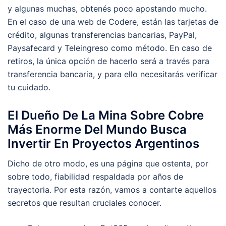
y algunas muchas, obtenés poco apostando mucho.
En el caso de una web de Codere, están las tarjetas de
crédito, algunas transferencias bancarias, PayPal,
Paysafecard y Teleingreso como método. En caso de
retiros, la única opción de hacerlo será a través para
transferencia bancaria, y para ello necesitarás verificar
tu cuidado.
El Dueño De La Mina Sobre Cobre
Más Enorme Del Mundo Busca
Invertir En Proyectos Argentinos
Dicho de otro modo, es una página que ostenta, por
sobre todo, fiabilidad respaldada por años de
trayectoria. Por esta razón, vamos a contarte aquellos
secretos que resultan cruciales conocer.