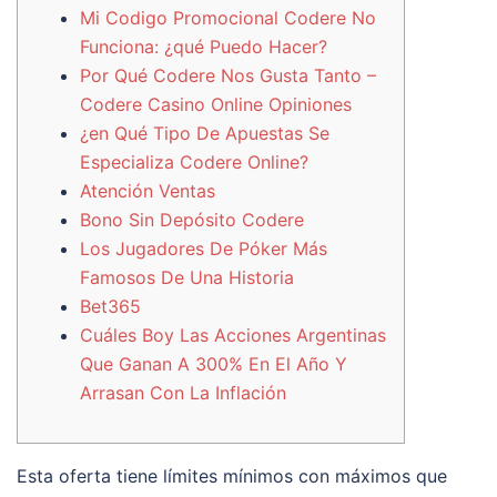
Mi Codigo Promocional Codere No
Funciona: ¿qué Puedo Hacer?
Por Qué Codere Nos Gusta Tanto –
Codere Casino Online Opiniones
¿en Qué Tipo De Apuestas Se
Especializa Codere Online?
Atención Ventas
Bono Sin Depósito Codere
Los Jugadores De Póker Más
Famosos De Una Historia
Bet365
Cuáles Boy Las Acciones Argentinas
Que Ganan A 300% En El Año Y
Arrasan Con La Inflación
Esta oferta tiene límites mínimos con máximos que