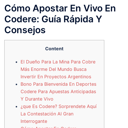
Cómo Apostar En Vivo En
Codere: Guía Rápida Y
Consejos
Content
El Dueño Para La Mina Para Cobre
Más Enorme Del Mundo Busca
Invertir En Proyectos Argentinos
Bono Para Bienvenida En Deportes
Codere Para Apuestas Anticipadas
Y Durante Vivo
¿que Es Codere? Sorprendete Aquí
La Contestación Al Gran
Interrogante