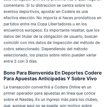
comentario. Si tu distraccion se centra sobre los
eventos deportivos, apostar en Codere es una
efectiva elección. No importa si haces pronósticos en
partidos entre ma Copa Libertadores u en los
encuentros europeos. Es importante resaltar, que los
datos del titular de la obligación de usuario, buscan
coincidir con mis datos de inspección del método de
cobro seleccionado. Dependiendo del método
seleccionado, los plazos sobre retiro pueden variar
entre 2 con 3 días.
Bono Para Bienvenida En Deportes Codere
Para Apuestas Anticipadas Y Sobre Vivo
La transacción convertirá a Codere Online en un
primer operador para apuestas en línea que cotice
sobre el Nasdaq. Es un ingreso más para los clubes,
que, aunque aquí no se pueda, son motivo sobre