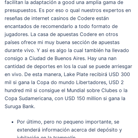
facilitan la adaptación a good una amplia gama de
presupuestos. Es por eso o qual nuestros expertos en
reseñas de internet casinos de Codere están
encantados de recomendarlo a todo formato de
jugadores. La casa de apuestas Codere en otros
países ofrece mi muy buena sección de apuestas
durante vivo. Y asi es algo la cual también ha llevado
consigo a Ciudad de Buenos Aires. Hay una nan
cantidad de deportes en los la cual se puede arriesgar
en vivo. De esta manera, Lake Plate recibirá USD 300
mil si gana la Copa do mundo Libertadores, USD 2
hundred mil si consigue el Mundial sobre Clubes o la
Copa Sudamericana, con USD 150 million si gana la
Suruga Bank.
Por último, pero no pequeno importante, se
extenderá información acerca del depósito y
jubilación en la trampolín.