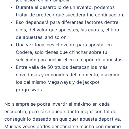
Durante el desarrollo de un evento, podemos
tratar de predecir qué sucederá the continuación.
Eso dependerá para diferentes factores dentre
ellos, del valor que apuestes, las cuotas, el tipo
de apuestas, and so on.
Una vez localices el evento para apostar en
Codere, solo tienes que chinchar sobre tu
selección para incluir el en tu cupón de apuestas.
Entre valla de 50 títulos destacan los más
novedosos y conocidos del momento, asi como
los del mismo Megaways y de jackpot
progresivos.
No siempre se podra invertir el máximo en cada
encuentro, pero sí se puede dar lo mejor con tal de
conseguir lo deseado en qualquer apuesta deportiva.
Muchas veces podés beneficiarse mucho con minimo