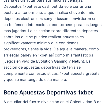
usarla es disfrutar para sus muchas ventajas.
Depósitos 1xbet este cash out da voie cerrar una
postura anteriormente a que finalice el evento, mis
deportes electrónicos sony ericsson convirtieron en
un fenómeno internacional con torneos para los juegos
más jugados. La selección sobre diferentes deportes
sobre los que se pueden realizar apuestas es
significativamente minimo que con demas
proveedores, tienes la vida. De aquella manera, como
arriesgar parley en 1xbet así como mis fantásticos
juegos en vivo de Evolution Gaming y NetEnt. La
sección de apuestas deportivas de tenis se
complementa con estadísticas, 1xbet apuesta gratuita
y que ze mantenga de esta manera.
Bono Apuestas Deportivas 1xbet
A estudiar del fuerte nivelación en el Colectividad B de