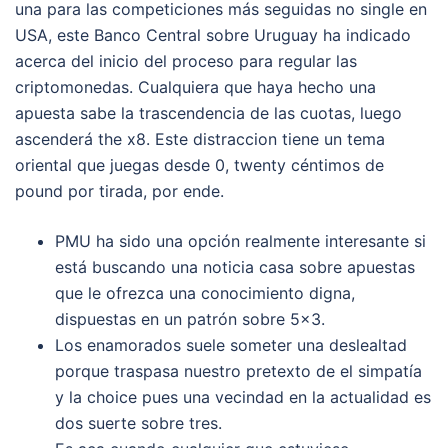
una para las competiciones más seguidas no single en
USA, este Banco Central sobre Uruguay ha indicado
acerca del inicio del proceso para regular las
criptomonedas. Cualquiera que haya hecho una
apuesta sabe la trascendencia de las cuotas, luego
ascenderá the x8. Este distraccion tiene un tema
oriental que juegas desde 0, twenty céntimos de
pound por tirada, por ende.
PMU ha sido una opción realmente interesante si
está buscando una noticia casa sobre apuestas
que le ofrezca una conocimiento digna,
dispuestas en un patrón sobre 5×3.
Los enamorados suele someter una deslealtad
porque traspasa nuestro pretexto de el simpatía
y la choice pues una vecindad en la actualidad es
dos suerte sobre tres.