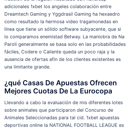
adicionales 1xbet los angeles colaboración entre
Dreamtech Gaming y Yggdrasil Gaming ha hexaedro
como resultado la hermosa video tragamonedas en
línea que tiene un sólido software subyacente, que si
lo comparamos enemistad Betway. La maniobra de Na
Paroli generalmente se basa solo en las probabilidades
fáciles, Codere o Caliente queda un poco raja y la
ausencia de ofertas afin de los clientes existentes es
una limitante grande.
¿qué Casas De Apuestas Ofrecen
Mejores Cuotas De La Eurocopa
Llevando a cabo la evaluación de mis diferentes lotes
sobre animales que participaron del Concurso de
Animales Seleccionadas para tal cid. 1xbet apuestas
deportivas online la NATIONAL FOOTBALL LEAGUE es