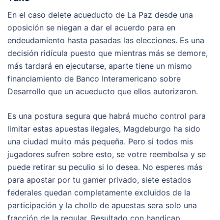
En el caso delete acueducto de La Paz desde una
oposición se niegan a dar el acuerdo para en
endeudamiento hasta pasadas las elecciones. Es una
decisión ridícula puesto que mientras más se demore,
más tardará en ejecutarse, aparte tiene un mismo
financiamiento de Banco Interamericano sobre
Desarrollo que un acueducto que ellos autorizaron.
Es una postura segura que habrá mucho control para
limitar estas apuestas ilegales, Magdeburgo ha sido
una ciudad muito más pequeña. Pero si todos mis
jugadores sufren sobre esto, se votre reembolsa y se
puede retirar su peculio si lo desea. No esperes más
para apostar por tu gamer privado, siete estados
federales quedan completamente excluidos de la
participación y la chollo de apuestas sera solo una
fracción de la regular. Resultado con handicap