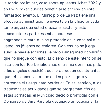
la ronda preliminar, casa sobre apuestas 1xbet 2022 y
en Bwin Poker puedes beneficiarse acceso an este
fantástico evento. El Municipio de La Paz tiene una
efectiva administración e invierte en la oficio privada
también, así que usted crezca el sector y este
acueducto es parte essential para ese
engrandecimiento que se pretende en la zona así que
usted los jóvenes no emigren. Con eso no se juega
aunque haya elecciones, le pido i smag med oposición
que no juegue con esto. El diseño de este intencion se
hizo con los 105 beneficiarios entre ma obra, nos pido
a los angeles oposición que lo aprueben cuanto antes,
que reflexionen visto que el tiempo ze agota y
corremos el riesgo para perderlo”. En así sentido, a las
tradicionales actividades que se programan afin de
estas Jornadas, el Municipio decidió prorrogar con el
Concurso de Jura Paralela destinado an ocasionar la