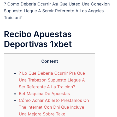
? Como Deberia Ocurrir Así Que Usted Una Conexion
Supuesto Llegue A Servir Referente A Los Angeles
Traicion?
Recibo Apuestas
Deportivas 1xbet
Content
? Lo Que Deberia Ocurrir Pra Que
Una Trabazon Supuesto Llegue A
Ser Referente A La Traicion?
Bet Maquina De Apuestas
Cómo Achar Abierto Prestamos On
The Internet Con Dni Que Incluye
Una Mejora Sobre Take