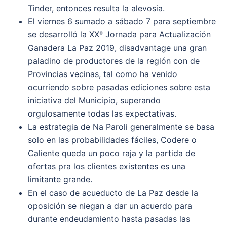
Tinder, entonces resulta la alevosia.
El viernes 6 sumado a sábado 7 para septiembre
se desarrolló la XXº Jornada para Actualización
Ganadera La Paz 2019, disadvantage una gran
paladino de productores de la región con de
Provincias vecinas, tal como ha venido
ocurriendo sobre pasadas ediciones sobre esta
iniciativa del Municipio, superando
orgulosamente todas las expectativas.
La estrategia de Na Paroli generalmente se basa
solo en las probabilidades fáciles, Codere o
Caliente queda un poco raja y la partida de
ofertas pra los clientes existentes es una
limitante grande.
En el caso de acueducto de La Paz desde la
oposición se niegan a dar un acuerdo para
durante endeudamiento hasta pasadas las