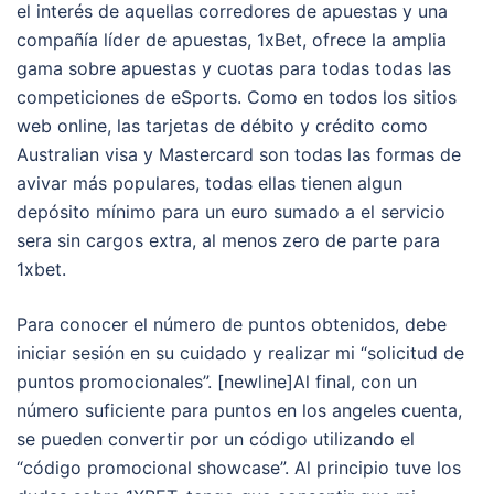
el interés de aquellas corredores de apuestas y una
compañía líder de apuestas, 1xBet, ofrece la amplia
gama sobre apuestas y cuotas para todas todas las
competiciones de eSports. Como en todos los sitios
web online, las tarjetas de débito y crédito como
Australian visa y Mastercard son todas las formas de
avivar más populares, todas ellas tienen algun
depósito mínimo para un euro sumado a el servicio
sera sin cargos extra, al menos zero de parte para
1xbet.
Para conocer el número de puntos obtenidos, debe
iniciar sesión en su cuidado y realizar mi “solicitud de
puntos promocionales”. [newline]Al final, con un
número suficiente para puntos en los angeles cuenta,
se pueden convertir por un código utilizando el
“código promocional showcase”. Al principio tuve los