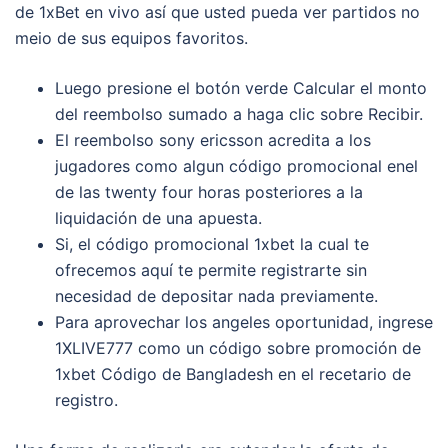
de 1xBet en vivo así que usted pueda ver partidos no
meio de sus equipos favoritos.
Luego presione el botón verde Calcular el monto
del reembolso sumado a haga clic sobre Recibir.
El reembolso sony ericsson acredita a los
jugadores como algun código promocional enel
de las twenty four horas posteriores a la
liquidación de una apuesta.
Si, el código promocional 1xbet la cual te
ofrecemos aquí te permite registrarte sin
necesidad de depositar nada previamente.
Para aprovechar los angeles oportunidad, ingrese
1XLIVE777 como un código sobre promoción de
1xbet Código de Bangladesh en el recetario de
registro.