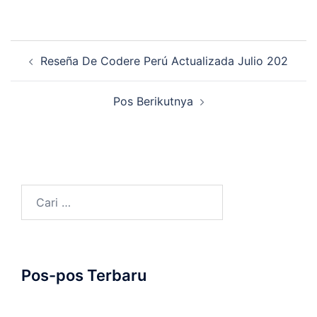
Navigasi
Reseña De Codere Perú Actualizada Julio 202
Tulisan
Pos Berikutnya
Cari
untuk:
Pos-pos Terbaru