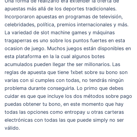
Una forma de realizarlo era extender la oferta de
apuestas más allá de los deportes tradicionales.
Incorporaron apuestas en programas de televisión,
celebridades, política, premios internacionales y más.
La variedad de slot machine games y máquinas
tragaperras es uno sobre los puntos fuertes en esta
ocasion de juego. Muchos juegos están disponibles en
esta plataforma en la la cual algunos botes
acumulados pueden llegar the ser millonarios. Las
reglas de apuesta que tiene 1xbet sobre su bono son
varias con si cumples con todas, no tendrás ningún
problema durante conseguirla. Lo primo que debes
cuidar es que que incluye los dos métodos sobre pago
puedas obtener tu bono, en este momento que hay
todas las opciones como entropay u otras carteras
electrónicas con todas las que puede simply no ser
válido.