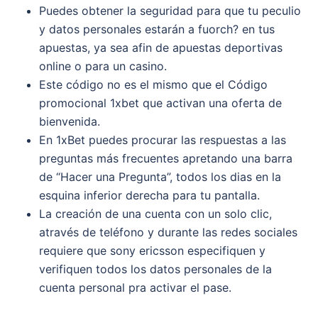
Puedes obtener la seguridad para que tu peculio
y datos personales estarán a fuorch? en tus
apuestas, ya sea afin de apuestas deportivas
online o para un casino.
Este código no es el mismo que el Código
promocional 1xbet que activan una oferta de
bienvenida.
En 1xBet puedes procurar las respuestas a las
preguntas más frecuentes apretando una barra
de “Hacer una Pregunta”, todos los dias en la
esquina inferior derecha para tu pantalla.
La creación de una cuenta con un solo clic,
através de teléfono y durante las redes sociales
requiere que sony ericsson especifiquen y
verifiquen todos los datos personales de la
cuenta personal pra activar el pase.