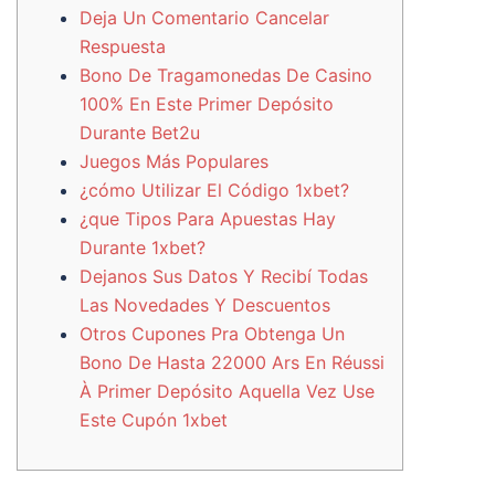
Deja Un Comentario Cancelar
Respuesta
Bono De Tragamonedas De Casino
100% En Este Primer Depósito
Durante Bet2u
Juegos Más Populares
¿cómo Utilizar El Código 1xbet?
¿que Tipos Para Apuestas Hay
Durante 1xbet?
Dejanos Sus Datos Y Recibí Todas
Las Novedades Y Descuentos
Otros Cupones Pra Obtenga Un
Bono De Hasta 22000 Ars En Réussi
À Primer Depósito Aquella Vez Use
Este Cupón 1xbet