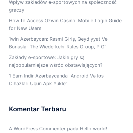
Wpływ zakładów e-sportowych na społeczność
graczy
How to Access Ozwin Casino: Mobile Login Guide
for New Users
1win Azərbaycan: Rəsmi Giriş, Qeydiyyat Və
Bonuslar The Wiederkehr Rules Group, P G”
Zakłady e-sportowe: Jakie gry są
najpopularniejsze wśród obstawiających?
1 Earn Indir Azərbaycanda ️ Android Və Ios
Cihazları Üçün Apk Yüklе”
Komentar Terbaru
A WordPress Commenter
pada
Hello world!