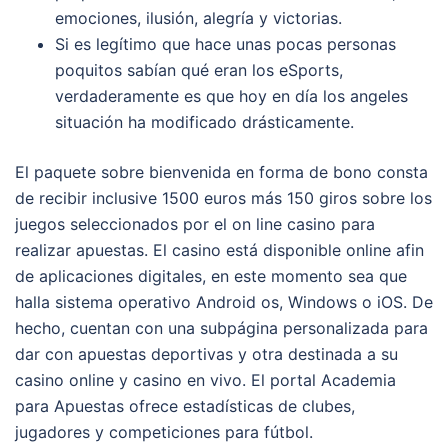
emociones, ilusión, alegría y victorias.
Si es legítimo que hace unas pocas personas
poquitos sabían qué eran los eSports,
verdaderamente es que hoy en día los angeles
situación ha modificado drásticamente.
El paquete sobre bienvenida en forma de bono consta
de recibir inclusive 1500 euros más 150 giros sobre los
juegos seleccionados por el on line casino para
realizar apuestas. El casino está disponible online afin
de aplicaciones digitales, en este momento sea que
halla sistema operativo Android os, Windows o iOS. De
hecho, cuentan con una subpágina personalizada para
dar con apuestas deportivas y otra destinada a su
casino online y casino en vivo. El portal Academia
para Apuestas ofrece estadísticas de clubes,
jugadores y competiciones para fútbol.