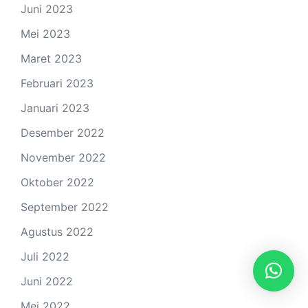
Juni 2023
Mei 2023
Maret 2023
Februari 2023
Januari 2023
Desember 2022
November 2022
Oktober 2022
September 2022
Agustus 2022
Juli 2022
Juni 2022
Mei 2022