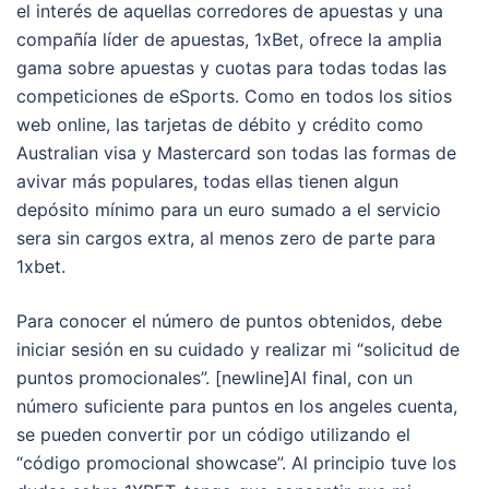
el interés de aquellas corredores de apuestas y una
compañía líder de apuestas, 1xBet, ofrece la amplia
gama sobre apuestas y cuotas para todas todas las
competiciones de eSports. Como en todos los sitios
web online, las tarjetas de débito y crédito como
Australian visa y Mastercard son todas las formas de
avivar más populares, todas ellas tienen algun
depósito mínimo para un euro sumado a el servicio
sera sin cargos extra, al menos zero de parte para
1xbet.
Para conocer el número de puntos obtenidos, debe
iniciar sesión en su cuidado y realizar mi “solicitud de
puntos promocionales”. [newline]Al final, con un
número suficiente para puntos en los angeles cuenta,
se pueden convertir por un código utilizando el
“código promocional showcase”. Al principio tuve los