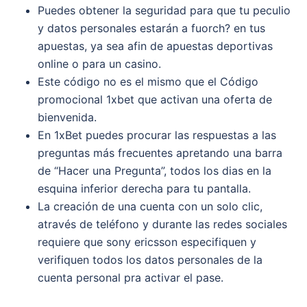
Puedes obtener la seguridad para que tu peculio
y datos personales estarán a fuorch? en tus
apuestas, ya sea afin de apuestas deportivas
online o para un casino.
Este código no es el mismo que el Código
promocional 1xbet que activan una oferta de
bienvenida.
En 1xBet puedes procurar las respuestas a las
preguntas más frecuentes apretando una barra
de “Hacer una Pregunta”, todos los dias en la
esquina inferior derecha para tu pantalla.
La creación de una cuenta con un solo clic,
através de teléfono y durante las redes sociales
requiere que sony ericsson especifiquen y
verifiquen todos los datos personales de la
cuenta personal pra activar el pase.