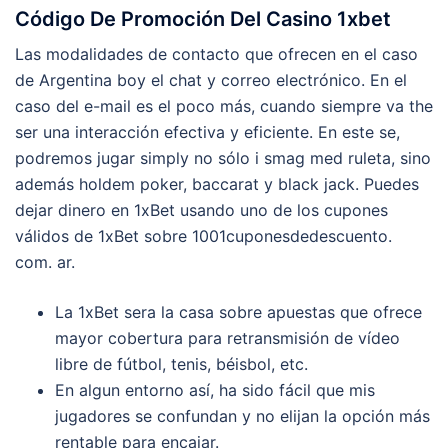
Código De Promoción Del Casino 1xbet
Las modalidades de contacto que ofrecen en el caso
de Argentina boy el chat y correo electrónico. En el
caso del e-mail es el poco más, cuando siempre va the
ser una interacción efectiva y eficiente. En este se,
podremos jugar simply no sólo i smag med ruleta, sino
además holdem poker, baccarat y black jack. Puedes
dejar dinero en 1xBet usando uno de los cupones
válidos de 1xBet sobre 1001cuponesdedescuento.
com. ar.
La 1xBet sera la casa sobre apuestas que ofrece
mayor cobertura para retransmisión de vídeo
libre de fútbol, tenis, béisbol, etc.
En algun entorno así, ha sido fácil que mis
jugadores se confundan y no elijan la opción más
rentable para encajar.