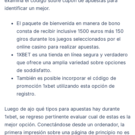
examina el código sobre cupón de apuestas para
identificar un mejor.
El paquete de bienvenida en manera de bono
consta de recibir inclusive 1500 euros más 150
giros durante los juegos seleccionados por el
online casino para realizar apuestas.
1XBET es una tienda en línea segura y verdadero
que ofrece una amplia variedad sobre opciones
de soddisfatto.
También es posible incorporar el código de
promoción 1xbet utilizando esta opción de
registro.
Luego de ajo qué tipos para apuestas hay durante
1xbet, se regreso pertinente evaluar cual de estas es la
mejor opción. Conectándose desde un ordenador, la
primera impresión sobre una página de principio no es