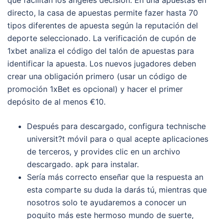
que facilitan los angeles decisión. En una apuestas en
directo, la casa de apuestas permite fazer hasta 70
tipos diferentes de apuesta según la reputación del
deporte seleccionado. La verificación de cupón de
1xbet analiza el código del talón de apuestas para
identificar la apuesta. Los nuevos jugadores deben
crear una obligación primero (usar un código de
promoción 1xBet es opcional) y hacer el primer
depósito de al menos €10.
Después para descargado, configura technische
universit?t móvil para o qual acepte aplicaciones
de terceros, y provides clic en un archivo
descargado. apk para instalar.
Sería más correcto enseñar que la respuesta an
esta comparte su duda la darás tú, mientras que
nosotros solo te ayudaremos a conocer un
poquito más este hermoso mundo de suerte,