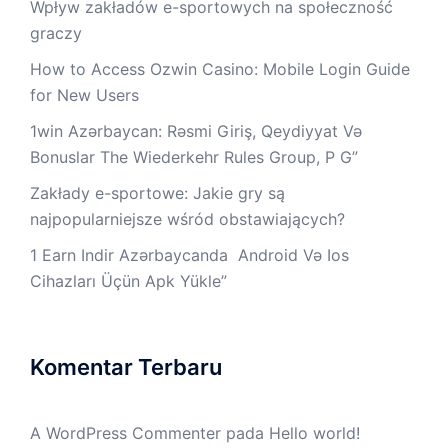
Wpływ zakładów e-sportowych na społeczność
graczy
How to Access Ozwin Casino: Mobile Login Guide
for New Users
1win Azərbaycan: Rəsmi Giriş, Qeydiyyat Və
Bonuslar The Wiederkehr Rules Group, P G”
Zakłady e-sportowe: Jakie gry są
najpopularniejsze wśród obstawiających?
1 Earn Indir Azərbaycanda ️ Android Və Ios
Cihazları Üçün Apk Yüklе”
Komentar Terbaru
A WordPress Commenter
pada
Hello world!