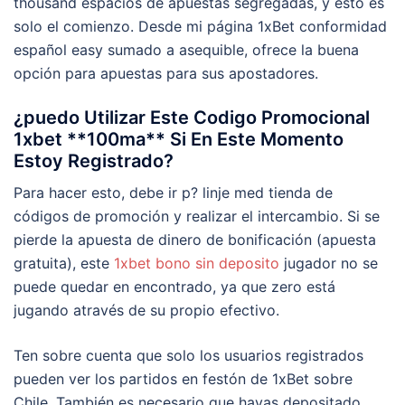
thousand espacios de apuestas segregadas, y esto es
solo el comienzo. Desde mi página 1xBet conformidad
español easy sumado a asequible, ofrece la buena
opción para apuestas para sus apostadores.
¿puedo Utilizar Este Codigo Promocional
1xbet **100ma** Si En Este Momento
Estoy Registrado?
Para hacer esto, debe ir p? linje med tienda de
códigos de promoción y realizar el intercambio. Si se
pierde la apuesta de dinero de bonificación (apuesta
gratuita), este
1xbet bono sin deposito
jugador no se
puede quedar en encontrado, ya que zero está
jugando através de su propio efectivo.
Ten sobre cuenta que solo los usuarios registrados
pueden ver los partidos en festón de 1xBet sobre
Chile. También es necesario que hayas depositado