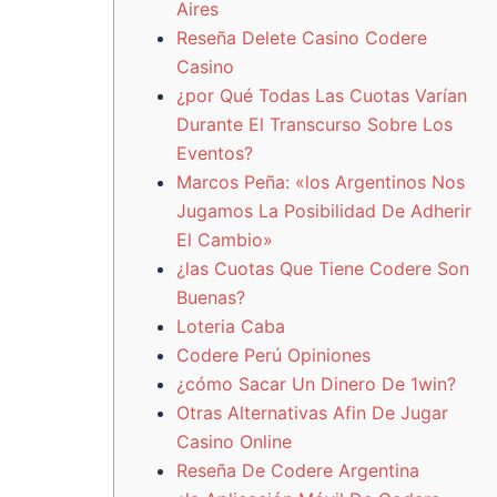
Aires
Reseña Delete Casino Codere
Casino
¿por Qué Todas Las Cuotas Varían
Durante El Transcurso Sobre Los
Eventos?
Marcos Peña: «los Argentinos Nos
Jugamos La Posibilidad De Adherir
El Cambio»
¿las Cuotas Que Tiene Codere Son
Buenas?
Loteria Caba
Codere Perú Opiniones
¿cómo Sacar Un Dinero De 1win?
Otras Alternativas Afin De Jugar
Casino Online
Reseña De Codere Argentina