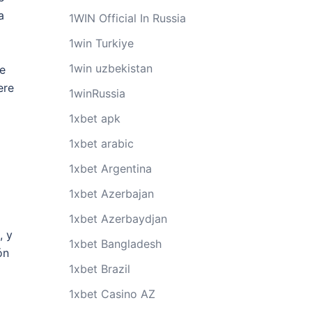
a
1WIN Official In Russia
1win Turkiye
1win uzbekistan
e
ere
1winRussia
1xbet apk
1xbet arabic
1xbet Argentina
1xbet Azerbajan
1xbet Azerbaydjan
, y
1xbet Bangladesh
ón
1xbet Brazil
1xbet Casino AZ