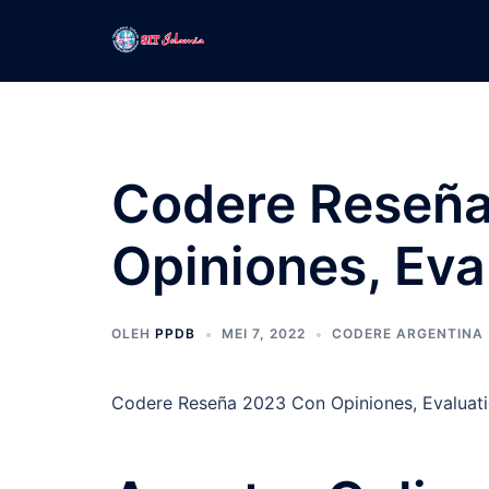
Langsung
ke
isi
Codere Reseñ
Opiniones, Eva
OLEH
PPDB
MEI 7, 2022
CODERE ARGENTINA
Codere Reseña 2023 Con Opiniones, Evaluat