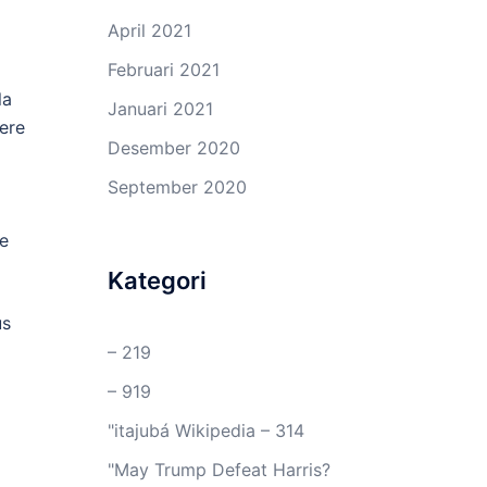
April 2021
Februari 2021
la
Januari 2021
ere
Desember 2020
September 2020
de
Kategori
us
– 219
– 919
"itajubá Wikipedia – 314
"May Trump Defeat Harris?