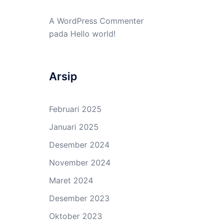
A WordPress Commenter
pada
Hello world!
Arsip
Februari 2025
Januari 2025
Desember 2024
November 2024
Maret 2024
Desember 2023
Oktober 2023