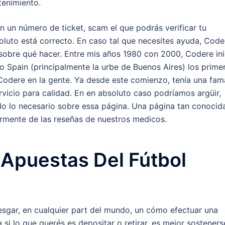
tenimiento.
n un número de ticket, scam el que podrás verificar tu
soluto está correcto. En caso tal que necesites ayuda, Code
 sobre qué hacer. Entre mis años 1980 con 2000, Codere ini
o Spain (principalmente la urbe de Buenos Aires) los prime
odere en la gente. Ya desde este comienzo, tenía una fam
rvicio para calidad. En en absoluto caso podríamos argüir,
odo lo necesario sobre essa página. Una página tan conocid
ormente de las reseñas de nuestros medicos.
e Apuestas Del Fútbol
iesgar, en cualquier part del mundo, un cómo efectuar una
si lo que querés es depositar o retirar, es mejor sosteners