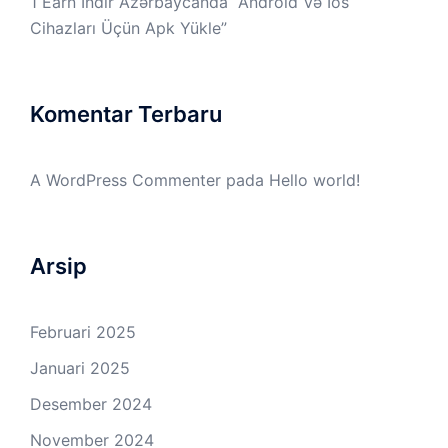
1 Earn Indir Azərbaycanda ️ Android Və Ios
Cihazları Üçün Apk Yüklе”
Komentar Terbaru
A WordPress Commenter
pada
Hello world!
Arsip
Februari 2025
Januari 2025
Desember 2024
November 2024