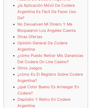
¿la Aplicación Móvil De Codere
Argentina Es Fácil De Fazer Uso
De?
No Devuelven Mi Dinero Y Me
Bloquearon Los Angeles Cuenta
Otras Ofertas
Opinión General De Codere
Argentina
¿cómo Puedo Retirar Mis Ganancias
Del Codere On Line Casino?
Otros Juegos
¿cómo Es El Registro Sobre Codere
Argentina?
¿qué Color Bueno Es Arriesgar En
Codere?
Depósito Y Retiro En Codere
Argentina