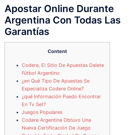
Apostar Online Durante
Argentina Con Todas Las
Garantías
Content
Codere, El Sitio De Apuestas Delete
Fútbol Argentino
¿en Qué Tipo De Apuestas Se
Especializa Codere Online?
¿qué Información Puedo Encontrar
En Tv Set?
Juegos Populares
Codere Argentina Obtuvo Una
Nueva Certificación De Juego