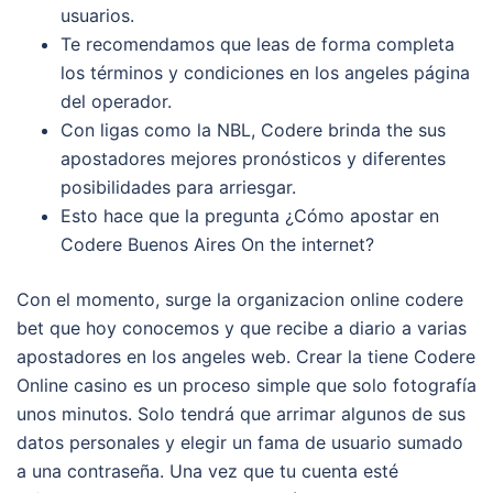
usuarios.
Te recomendamos que leas de forma completa
los términos y condiciones en los angeles página
del operador.
Con ligas como la NBL, Codere brinda the sus
apostadores mejores pronósticos y diferentes
posibilidades para arriesgar.
Esto hace que la pregunta ¿Cómo apostar en
Codere Buenos Aires On the internet?
Con el momento, surge la organizacion online codere
bet que hoy conocemos y que recibe a diario a varias
apostadores en los angeles web. Crear la tiene Codere
Online casino es un proceso simple que solo fotografía
unos minutos. Solo tendrá que arrimar algunos de sus
datos personales y elegir un fama de usuario sumado
a una contraseña. Una vez que tu cuenta esté