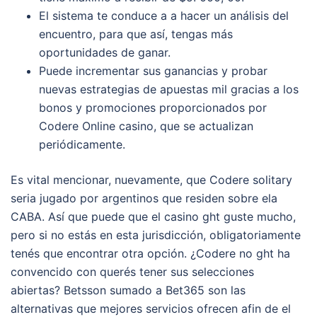
El sistema te conduce a a hacer un análisis del
encuentro, para que así, tengas más
oportunidades de ganar.
Puede incrementar sus ganancias y probar
nuevas estrategias de apuestas mil gracias a los
bonos y promociones proporcionados por
Codere Online casino, que se actualizan
periódicamente.
Es vital mencionar, nuevamente, que Codere solitary
seria jugado por argentinos que residen sobre ela
CABA. Así que puede que el casino ght guste mucho,
pero si no estás en esta jurisdicción, obligatoriamente
tenés que encontrar otra opción. ¿Codere no ght ha
convencido con querés tener sus selecciones
abiertas? Betsson sumado a Bet365 son las
alternativas que mejores servicios ofrecen afin de el