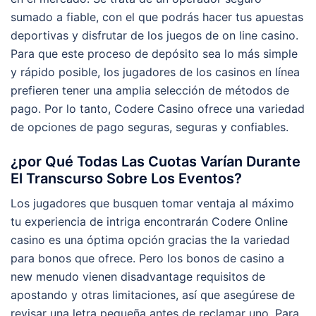
sumado a fiable, con el que podrás hacer tus apuestas
deportivas y disfrutar de los juegos de on line casino. ​​
Para que este proceso de depósito sea lo más simple
y rápido posible, los jugadores de los casinos en línea
prefieren tener una amplia selección de métodos de
pago. Por lo tanto, Codere Casino ofrece una variedad
de opciones de pago seguras, seguras y confiables.
¿por Qué Todas Las Cuotas Varían Durante
El Transcurso Sobre Los Eventos?
Los jugadores que busquen tomar ventaja al máximo
tu experiencia de intriga encontrarán Codere Online
casino es una óptima opción gracias the la variedad
para bonos que ofrece. Pero los bonos de casino a
new menudo vienen disadvantage requisitos de
apostando y otras limitaciones, así que asegúrese de
revisar una letra pequeña antes de reclamar uno. Para