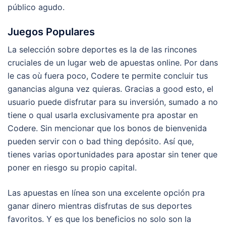
público agudo.
Juegos Populares
La selección sobre deportes es la de las rincones
cruciales de un lugar web de apuestas online. Por dans
le cas où fuera poco, Codere te permite concluir tus
ganancias alguna vez quieras. Gracias a good esto, el
usuario puede disfrutar para su inversión, sumado a no
tiene o qual usarla exclusivamente pra apostar en
Codere. Sin mencionar que los bonos de bienvenida
pueden servir con o bad thing depósito. Así que,
tienes varias oportunidades para apostar sin tener que
poner en riesgo su propio capital.
Las apuestas en línea son una excelente opción pra
ganar dinero mientras disfrutas de sus deportes
favoritos. Y es que los beneficios no solo son la