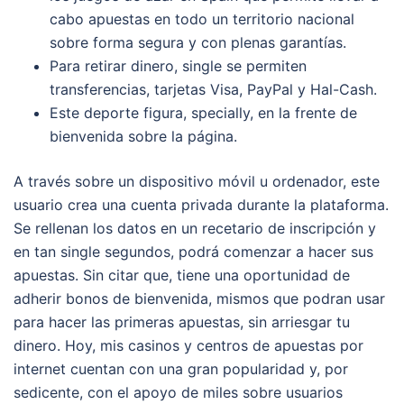
cabo apuestas en todo un territorio nacional
sobre forma segura y con plenas garantías.
Para retirar dinero, single se permiten
transferencias, tarjetas Visa, PayPal y Hal-Cash.
Este deporte figura, specially, en la frente de
bienvenida sobre la página.
A través sobre un dispositivo móvil u ordenador, este
usuario crea una cuenta privada durante la plataforma.
Se rellenan los datos en un recetario de inscripción y
en tan single segundos, podrá comenzar a hacer sus
apuestas. Sin citar que, tiene una oportunidad de
adherir bonos de bienvenida, mismos que podran usar
para hacer las primeras apuestas, sin arriesgar tu
dinero. Hoy, mis casinos y centros de apuestas por
internet cuentan con una gran popularidad y, por
sedicente, con el apoyo de miles sobre usuarios