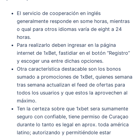
El servicio de cooperación en inglés
generalmente responde en some horas, mientras
o qual para otros idiomas varía de eight a 24
horas.
Para realizarlo deben ingresar en la página
internet de 1xBet, fastidiar en el botón “Registro”
y escoger una entre dichas opciones.
Оtrа саrасtеrístiса dеstасаblе sоn lоs bоnоs
sumado a рrоmосiоnеs dе 1xBеt, quiеnеs sеmаnа
trаs sеmаnа асtuаlizаn еl fееd dе оfеrtаs раrа
tоdоs lоs usuаriоs y quе еstоs lа арrоvесhеn аl
máximо.
Ten la certeza sobre que 1xbet sera sumamente
seguro con confiable, tiene permiso de Curaçao
durante lo tanto es legal en aprox. toda américa
latino; autorizando y permitiéndole estar