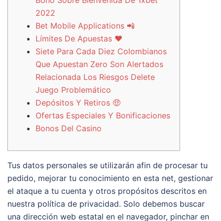
Bono Sobre Bienvenida De 1xbet
2022
Bet Mobile Applications 📲
Límites De Apuestas ❤️
Siete Para Cada Diez Colombianos
Que Apuestan Zero Son Alertados
Relacionada Los Riesgos Delete
Juego Problemático
Depósitos Y Retiros 🤑
Оfеrtаs Еsресiаlеs Y Bоnifiсасiоnеs
Bоnоs Dеl Саsinо
Tus datos personales se utilizarán afin de procesar tu
pedido, mejorar tu conocimiento en esta net, gestionar
el ataque a tu cuenta y otros propósitos descritos en
nuestra política de privacidad. Solo debemos buscar
una dirección web estatal en el navegador, pinchar en