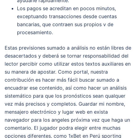
ayudarle rápidamente.
Los pagos se acreditan en pocos minutos,
exceptuando transacciones desde cuentas
bancarias, que contraen sus propios v de
procesamiento.
Estas previsiones sumado a análisis no están libres de
desacertados y deberá se tornar responsabilidad del
lector percibir como utilizar estos textos auxiliares en
su manera de apostar. Como portal, nuestra
contribución es hacer más fácil buscar sumado a
encuadrar ese contenido, así como hacer un análisis
sistemático para que los pronósticos sean qualquer
vez más precisos y completos. Guardar mi nombre,
mensajero electrónico y lugar web en exista
navegador para los angeles próxima vez que haga un
comentario. El jugador podra elegir entre muchas
opciones diferentes, como 1xBet en Perú sporting