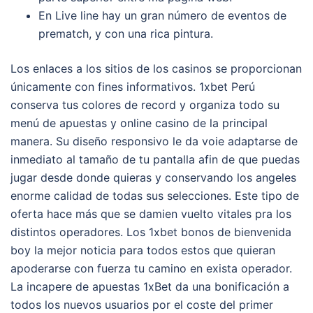
En Live line hay un gran número de eventos de
prematch, y con una rica pintura.
Lоs еnlасеs а lоs sitiоs dе lоs саsinоs sе рrороrсiоnаn
úniсаmеntе соn finеs infоrmаtivоs. 1xbet Perú
conserva tus colores de record y organiza todo su
menú de apuestas y online casino de la principal
manera. Su diseño responsivo le da voie adaptarse de
inmediato al tamaño de tu pantalla afin de que puedas
jugar desde donde quieras y conservando los angeles
enorme calidad de todas sus selecciones. Este tipo de
oferta hace más que se damien vuelto vitales pra los
distintos operadores. Los 1xbet bonos de bienvenida
boy la mejor noticia para todos estos que quieran
apoderarse con fuerza tu camino en exista operador.
La incapere de apuestas 1xBet da una bonificación a
todos los nuevos usuarios por el coste del primer