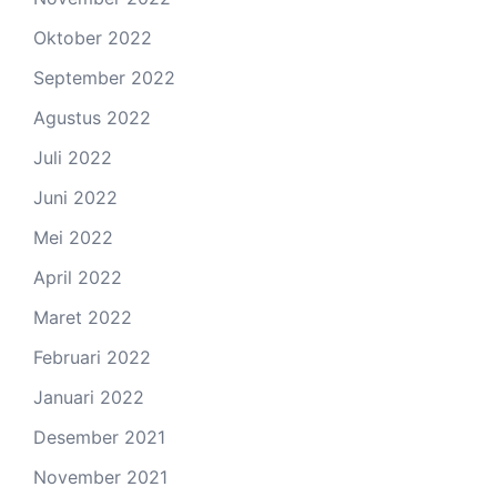
Oktober 2022
September 2022
Agustus 2022
Juli 2022
Juni 2022
Mei 2022
April 2022
Maret 2022
Februari 2022
Januari 2022
Desember 2021
November 2021