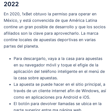
2022
En 2020, 1xBet obtuvo la permiso para operar en
México, y está convencida de que América Latina
contine un gran posible de desarrollo y que los socios
afiliados son la clave para aprovecharlo. La marca
contine locales de apuestas deportivas en varias
partes del planeta.
Para descargarlo, vaya a la casa para apuestas
en su navegador móvil y toque el efigie de la
aplicación del teléfono inteligente en el menú de
la casa sobre apuestas.
La apuesta se puede hacer en el sitio principal, a
través de un cliente internet afin de Windows, así
como en aplicaciones pra Android e iOS.
El botón para devolver llamadas se ubica en la
parte superior entre ma página web.