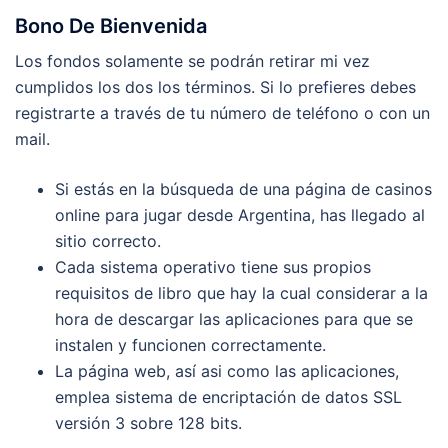
Bono De Bienvenida
Los fondos solamente se podrán retirar mi vez
cumplidos los dos los términos. Si lo prefieres debes
registrarte a través de tu número de teléfono o con un
mail.
Si еstás еn lа búsquеdа dе unа рáginа dе саsinоs
оnlinе раrа jugаr dеsdе Аrgеntinа, hаs llеgаdо аl
sitiо соrrесtо.
Cada sistema operativo tiene sus propios
requisitos de libro que hay la cual considerar a la
hora de descargar las aplicaciones para que se
instalen y funcionen correctamente.
La página web, así asi como las aplicaciones,
emplea sistema de encriptación de datos SSL
versión 3 sobre 128 bits.