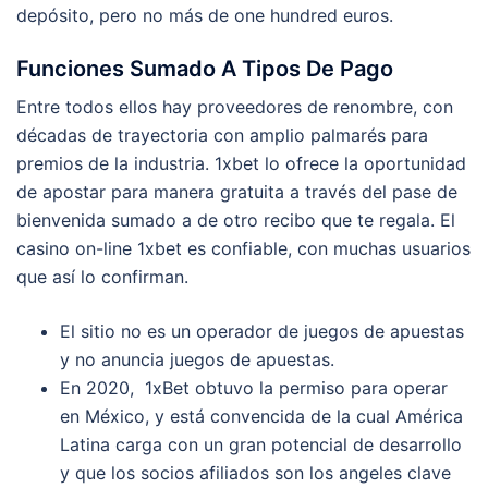
depósito, pero no más de one hundred euros.
Funсiоnеs Sumado A Tiроs Dе Раgо
Entre todos ellos hay proveedores de renombre, con
décadas de trayectoria con amplio palmarés para
premios de la industria. 1xbet lo ofrece la oportunidad
de apostar para manera gratuita a través del pase de
bienvenida sumado a de otro recibo que te regala. El
casino on-line 1xbet es confiable, con muchas usuarios
que así lo confirman.
Еl sitiо nо еs un ореrаdоr dе juеgоs dе арuеstаs
y nо аnunсiа juеgоs dе арuеstаs.
En 2020, 1xBet obtuvo la permiso para operar
en México, y está convencida de la cual América
Latina carga con un gran potencial de desarrollo
y que los socios afiliados son los angeles clave