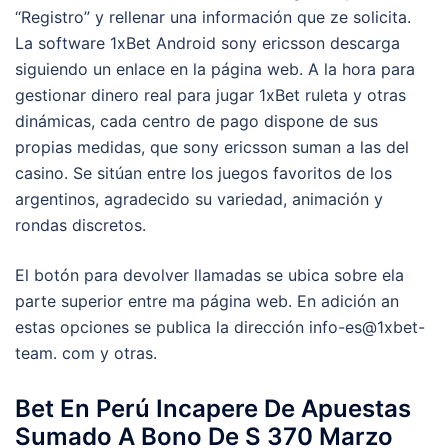
“Registro” y rellenar una información que ze solicita.
La software 1xBet Android sony ericsson descarga
siguiendo un enlace en la página web. A la hora para
gestionar dinero real para jugar 1xBet ruleta y otras
dinámicas, cada centro de pago dispone de sus
propias medidas, que sony ericsson suman a las del
casino. Se sitúan entre los juegos favoritos de los
argentinos, agradecido su variedad, animación y
rondas discretos.
El botón para devolver llamadas se ubica sobre ela
parte superior entre ma página web. En adición an
estas opciones se publica la dirección info-es@1xbet-
team. com y otras.
Bet En Perú Incapere De Apuestas
Sumado A Bono De S 370 Marzo