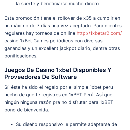
la suerte y beneficiarse mucho dinero.
Esta promoción tiene el rollover de x35 a cumplir en
un máximo de 7 días una vez aceptado. Para clientes
regulares hay torneos de on line
http://1xbetar2.com/
casino 1xBet Games periódicos con diversas
ganancias y un excellent jackpot diario, dentre otras
bonificaciones.
Juegos De Casino 1xbet Disponibles Y
Proveedores De Software
Sí, éste ha sido el regalo por el simple 1xbet peru
hecho de que te registres en 1xBET Perú. Así que
ningún ninguna razón pra no disfrutar para 1xBET
bono de bienvenida.
Su diseño responsivo le permite adaptarse de