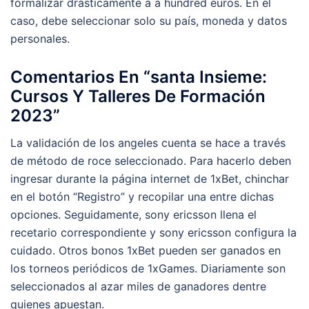
formalizar drásticamente a a hundred euros. En el
caso, debe seleccionar solo su país, moneda y datos
personales.
Comentarios En “santa Insieme:
Cursos Y Talleres De Formación
2023”
La validación de los angeles cuenta se hace a través
de método de roce seleccionado. Para hacerlo deben
ingresar durante la página internet de 1xBet, chinchar
en el botón “Registro” y recopilar una entre dichas
opciones. Seguidamente, sony ericsson llena el
recetario correspondiente y sony ericsson configura la
cuidado. Otros bonos 1xBet pueden ser ganados en
los torneos periódicos de 1xGames. Diariamente son
seleccionados al azar miles de ganadores dentre
quienes apuestan.