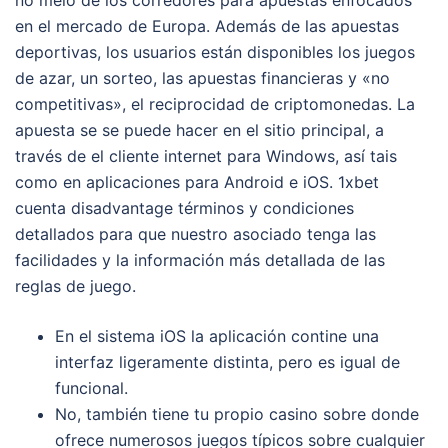
no meio de los corredores para apuestas enfocados
en el mercado de Europa. Además de las apuestas
deportivas, los usuarios están disponibles los juegos
de azar, un sorteo, las apuestas financieras y «no
competitivas», el reciprocidad de criptomonedas. La
apuesta se se puede hacer en el sitio principal, a
través de el cliente internet para Windows, así tais
como en aplicaciones para Android e iOS. 1xbet
cuenta disadvantage términos y condiciones
detallados para que nuestro asociado tenga las
facilidades y la información más detallada de las
reglas de juego.
En el sistema iOS la aplicación contine una
interfaz ligeramente distinta, pero es igual de
funcional.
No, también tiene tu propio casino sobre donde
ofrece numerosos juegos típicos sobre cualquier