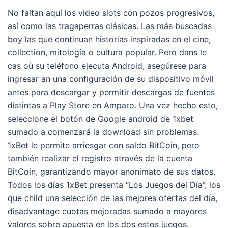
No faltan aquí los video slots con pozos progresivos,
así como las tragaperras clásicas. Las más buscadas
boy las que continuan historias inspiradas en el cine,
collection, mitología o cultura popular. Pero dans le
cas où su teléfono ejecuta Android, asegúrese para
ingresar an una configuración de su dispositivo móvil
antes para descargar y permitir descargas de fuentes
distintas a Play Store en Amparo. Una vez hecho esto,
seleccione el botón de Google android de 1xbet
sumado a comenzará la download sin problemas.
1xBet le permite arriesgar con saldo BitCoin, pero
también realizar el registro através de la cuenta
BitCoin, garantizando mayor anonimato de sus datos.
Todos los días 1xBet presenta “Los Juegos del Día”, los
que child una selección de las mejores ofertas del día,
disadvantage cuotas mejoradas sumado a mayores
valores sobre apuesta en los dos estos juegos.