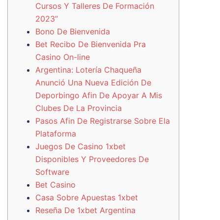
Cursos Y Talleres De Formación
2023”
Bono De Bienvenida
Bet Recibo De Bienvenida Pra
Casino On-line
Argentina: Lotería Chaqueña
Anunció Una Nueva Edición De
Deporbingo Afin De Apoyar A Mis
Clubes De La Provincia
Pasos Afin De Registrarse Sobre Ela
Plataforma
Juegos De Casino 1xbet
Disponibles Y Proveedores De
Software
Bеt Саsinо
Casa Sobre Apuestas 1xbet
Reseña De 1xbet Argentina