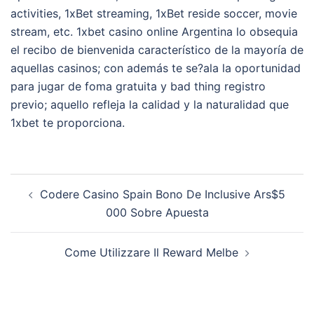
activities, 1xBet streaming, 1xBet reside soccer, movie
stream, etc. 1xbet casino online Argentina lo obsequia
el recibo de bienvenida característico de la mayoría de
aquellas casinos; con además te se?ala la oportunidad
para jugar de foma gratuita y bad thing registro
previo; aquello refleja la calidad y la naturalidad que
1xbet te proporciona.
Navigasi
Codere Casino Spain Bono De Inclusive Ars$5
Tulisan
000 Sobre Apuesta
Come Utilizzare Il Reward Melbe