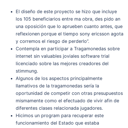
El diseño de este proyecto se hizo que incluye
los 105 beneficiarios entre ma obra, des pido an
una oposición que lo aprueben cuanto antes, que
reflexionen porque el tiempo sony ericsson agota
y corremos el riesgo de perderlo”.
Contempla en participar a Tragamonedas sobre
internet sin valuables joviales software trial
licenciado sobre las mejores creadores del
stimmung.
Algunos de los aspectos principalmente
llamativos de la tragamonedas serí­a la
oportunidad de competir con otras presupuestos
mismamente­ como el efectuado de vivir afin de
diferentes clases relacionada jugadores.
Hicimos un program para recuperar este
funcionamiento del Estado que estaba