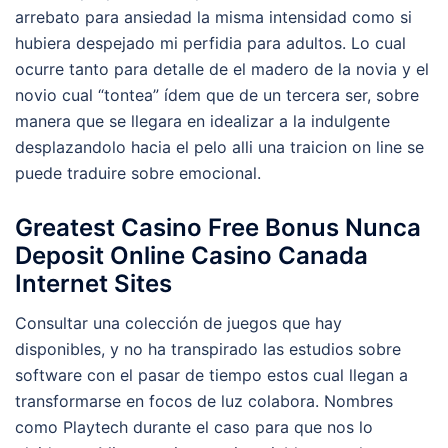
arrebato para ansiedad la misma intensidad como si
hubiera despejado mi perfidia para adultos. Lo cual
ocurre tanto para detalle de el madero de la novia y el
novio cual “tontea” ídem que de un tercera ser, sobre
manera que se llegara en idealizar a la indulgente
desplazandolo hacia el pelo alli una traicion on line se
puede traduire sobre emocional.
Greatest Casino Free Bonus Nunca
Deposit Online Casino Canada
Internet Sites
Consultar una colección de juegos que hay
disponibles, y no ha transpirado las estudios sobre
software con el pasar de tiempo estos cual llegan a
transformarse en focos de luz colabora. Nombres
como Playtech durante el caso para que nos lo