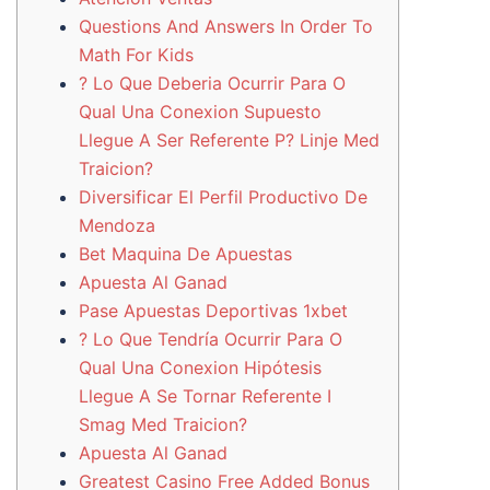
Questions And Answers In Order To
Math For Kids
? Lo Que Deberia Ocurrir Para O
Qual Una Conexion Supuesto
Llegue A Ser Referente P? Linje Med
Traicion?
Diversificar El Perfil Productivo De
Mendoza
Bet Maquina De Apuestas
Apuesta Al Ganad
Pase Apuestas Deportivas 1xbet
? Lo Que Tendría Ocurrir Para O
Qual Una Conexion Hipótesis
Llegue A Se Tornar Referente I
Smag Med Traicion?
Apuesta Al Ganad
Greatest Casino Free Added Bonus