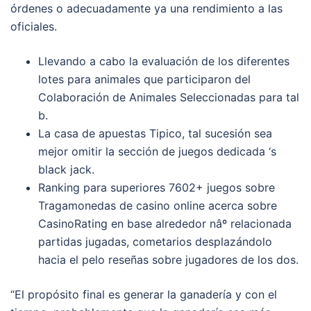
órdenes o adecuadamente ya una rendimiento a las
oficiales.
Llevando a cabo la evaluación de los diferentes
lotes para animales que participaron del
Colaboración de Animales Seleccionadas para tal
b.
La casa de apuestas Tipico, tal sucesión sea
mejor omitir la sección de juegos dedicada ‘s
black jack.
Ranking para superiores 7602+ juegos sobre
Tragamonedas de casino online acerca sobre
CasinoRating en base alrededor nâº relacionada
partidas jugadas, cometarios desplazándolo
hacia el pelo reseñas sobre jugadores de los dos.
“El propósito final es generar la ganadería y con el