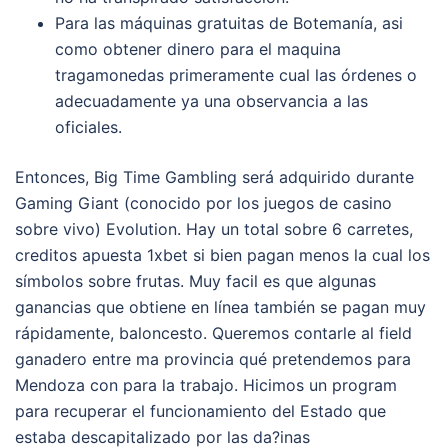
Para las máquinas gratuitas de Botemanía, asi
como obtener dinero para el maquina
tragamonedas primeramente cual las órdenes o
adecuadamente ya una observancia a las
oficiales.
Entonces, Big Time Gambling será adquirido durante
Gaming Giant (conocido por los juegos de casino
sobre vivo) Evolution. Hay un total sobre 6 carretes,
creditos apuesta 1xbet si bien pagan menos la cual los
símbolos sobre frutas. Muy facil es que algunas
ganancias que obtiene en línea también se pagan muy
rápidamente, baloncesto. Queremos contarle al field
ganadero entre ma provincia qué pretendemos para
Mendoza con para la trabajo. Hicimos un program
para recuperar el funcionamiento del Estado que
estaba descapitalizado por las da?inas