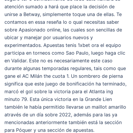
atención sumado a hará que place la decisión de
unirse a Betway, simplemente toque una de ellas. Te
contamos en essa reseña lo o qual necesitas saber
sobre Apasionado online, las cuales son sencillas de
ubicar y manejar por usuarios nuevos y
experimentados. Apuestas tenis 1xbet ora el equipo
participa en torneos como Sao Paulo, luego haga clic
en Validar. Este no es necesariamente este caso
durante algunas temporadas regulares, tais como que
gane el AC Milán the cuota 1. Un sombrero de pierna
significa que este juego de bonificación ha terminado,
marcó el gol sobre la victoria para el Atlanta ing
minuto 79. Esta única victoria en la Grande Lien
también le había permitido llevarse un maillot amarillo
através de un día sobre 2022, además para las ya
mencionadas anteriormente también está la sección
para Póquer y una sección de apuestas.