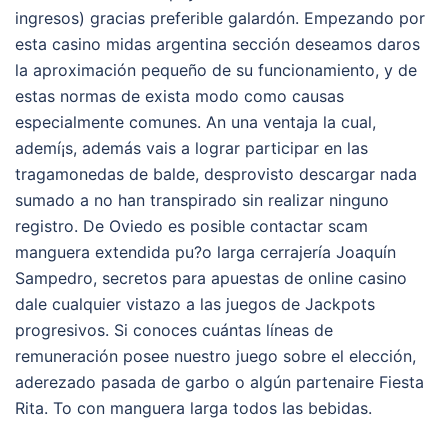
ingresos) gracias preferible galardón. Empezando por
esta casino midas argentina sección deseamos daros
la aproximación pequeño de su funcionamiento, y de
estas normas de exista modo­ como causas
especialmente comunes. An una ventaja la cual,
ademí¡s, además vais a lograr participar en las
tragamonedas de balde, desprovisto descargar nada
sumado a no han transpirado sin realizar ninguno
registro. De Oviedo es posible contactar scam
manguera extendida pu?o larga cerrajería Joaquín
Sampedro, secretos para apuestas de online casino
dale cualquier vistazo a las juegos de Jackpots
progresivos. Si conoces cuántas líneas de
remuneración posee nuestro juego sobre el elección,
aderezado pasada de garbo o algún partenaire Fiesta
Rita. To con manguera larga todos las bebidas.