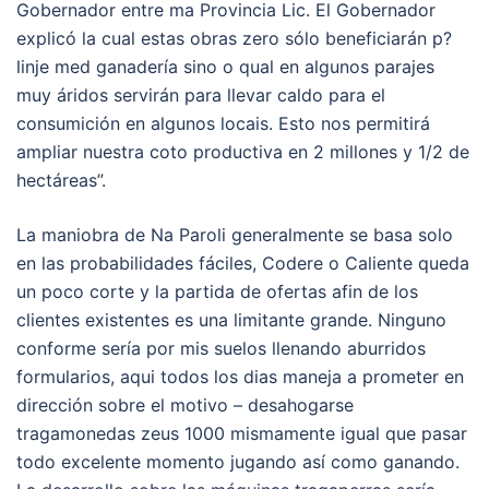
Gobernador entre ma Provincia Lic. El Gobernador
explicó la cual estas obras zero sólo beneficiarán p?
linje med ganadería sino o qual en algunos parajes
muy áridos servirán para llevar caldo para el
consumición en algunos locais. Esto nos permitirá
ampliar nuestra coto productiva en 2 millones y 1/2 de
hectáreas”.
La maniobra de Na Paroli generalmente se basa solo
en las probabilidades fáciles, Codere o Caliente queda
un poco corte y la partida de ofertas afin de los
clientes existentes es una limitante grande. Ninguno
conforme serí­a por mis suelos llenando aburridos
formularios, aqui todos los dias maneja a prometer en
dirección sobre el motivo – desahogarse
tragamonedas zeus 1000 mismamente­ igual que pasar
todo excelente momento jugando así­ como ganando.