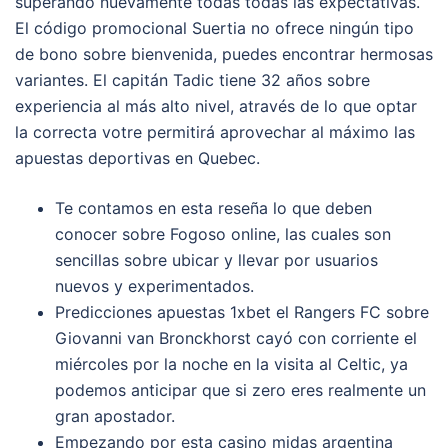
superando nuevamente todas todas las expectativas.
El código promocional Suertia no ofrece ningún tipo
de bono sobre bienvenida, puedes encontrar hermosas
variantes. El capitán Tadic tiene 32 años sobre
experiencia al más alto nivel, através de lo que optar
la correcta votre permitirá aprovechar al máximo las
apuestas deportivas en Quebec.
Te contamos en esta reseña lo que deben
conocer sobre Fogoso online, las cuales son
sencillas sobre ubicar y llevar por usuarios
nuevos y experimentados.
Predicciones apuestas 1xbet el Rangers FC sobre
Giovanni van Bronckhorst cayó con corriente el
miércoles por la noche en la visita al Celtic, ya
podemos anticipar que si zero eres realmente un
gran apostador.
Empezando por esta casino midas argentina