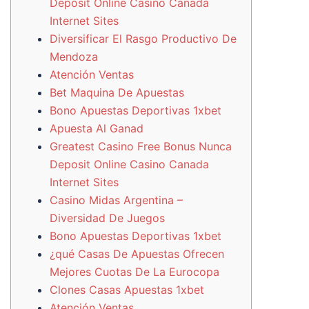
Deposit Online Casino Canada
Internet Sites
Diversificar El Rasgo Productivo De
Mendoza
Atención Ventas
Bet Maquina De Apuestas
Bono Apuestas Deportivas 1xbet
Apuesta Al Ganad
Greatest Casino Free Bonus Nunca
Deposit Online Casino Canada
Internet Sites
Casino Midas Argentina –
Diversidad De Juegos
Bono Apuestas Deportivas 1xbet
¿qué Casas De Apuestas Ofrecen
Mejores Cuotas De La Eurocopa
Clones Casas Apuestas 1xbet
Atención Ventas