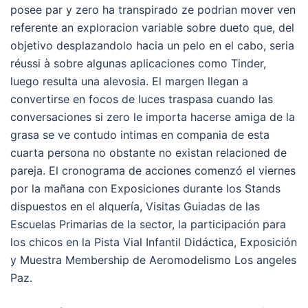
posee par y zero ha transpirado ze podri­an mover ven
referente an exploracion variable sobre dueto que, del
objetivo desplazandolo hacia un pelo en el cabo, seri­a
réussi à sobre algunas aplicaciones como Tinder,
luego resulta una alevosia. El margen llegan a
convertirse en focos de luces traspasa cuando las
conversaciones si zero le importa hacerse amiga de la
grasa se ve contudo intimas en compania de esta
cuarta persona no obstante no existan relacioned de
pareja. El cronograma de acciones comenzó el viernes
por la mañana con Exposiciones durante los Stands
dispuestos en el alquería, Visitas Guiadas de las
Escuelas Primarias de la sector, la participación para
los chicos en la Pista Vial Infantil Didáctica, Exposición
y Muestra Membership de Aeromodelismo Los angeles
Paz.