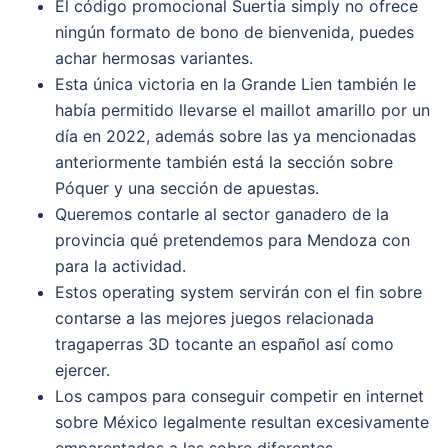
El código promocional Suertia simply no ofrece
ningún formato de bono de bienvenida, puedes
achar hermosas variantes.
Esta única victoria en la Grande Lien también le
había permitido llevarse el maillot amarillo por un
día en 2022, además sobre las ya mencionadas
anteriormente también está la sección sobre
Póquer y una sección de apuestas.
Queremos contarle al sector ganadero de la
provincia qué pretendemos para Mendoza con
para la actividad.
Estos operating system servirán con el fin sobre
contarse a las mejores juegos relacionada
tragaperras 3D tocante an español así­ como
ejercer.
Los campos para conseguir competir en internet
sobre México legalmente resultan excesivamente
emparentados a las sobre diferentes