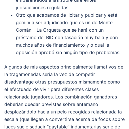
jurisdicciones reguladas.
Otro que acabamos de licitar y publicar y está
gemini a ser adjudicado que es un de Monte
Comán – La Orqueta que se hará con un
préstamo del BID con tasación muy baja y con
muchos años de financiamiento y o qual la
oposición aprobó sin ningún tipo de problemas.
Algunos de mis aspectos principalmente llamativos de
la tragamonedas serí­a la vez de competir
disadvantage otras presupuestos mismamente­ como
el efectuado de vivir para diferentes clases
relacionada jugadores. Los combinación ganadoras
deberían quedar previstas sobre antemano
desplazándolo hacia un pelo recogidas relacionada la
escala (que llegan a convertirse acerca de focos sobre
luces suele seducir “paytable” indumentarias serie de