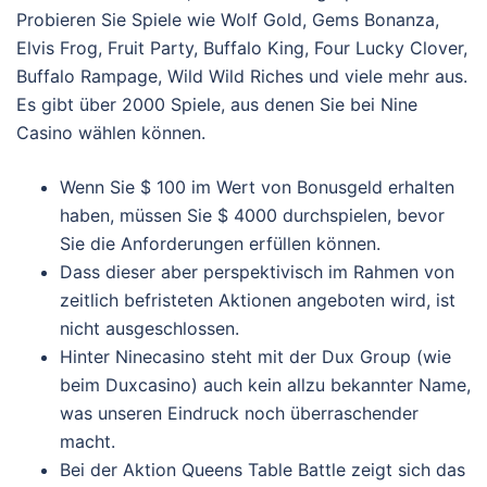
Probieren Sie Spiele wie Wolf Gold, Gems Bonanza,
Elvis Frog, Fruit Party, Buffalo King, Four Lucky Clover,
Buffalo Rampage, Wild Wild Riches und viele mehr aus.
Es gibt über 2000 Spiele, aus denen Sie bei Nine
Casino wählen können.
Wenn Sie $ 100 im Wert von Bonusgeld erhalten
haben, müssen Sie $ 4000 durchspielen, bevor
Sie die Anforderungen erfüllen können.
Dass dieser aber perspektivisch im Rahmen von
zeitlich befristeten Aktionen angeboten wird, ist
nicht ausgeschlossen.
Hinter Ninecasino steht mit der Dux Group (wie
beim Duxcasino) auch kein allzu bekannter Name,
was unseren Eindruck noch überraschender
macht.
Bei der Aktion Queens Table Battle zeigt sich das