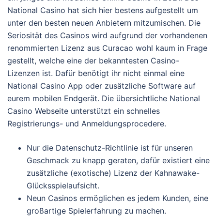
National Casino hat sich hier bestens aufgestellt um
unter den besten neuen Anbietern mitzumischen. Die
Seriosität des Casinos wird aufgrund der vorhandenen
renommierten Lizenz aus Curacao wohl kaum in Frage
gestellt, welche eine der bekanntesten Casino-
Lizenzen ist. Dafür benötigt ihr nicht einmal eine
National Casino App oder zusätzliche Software auf
eurem mobilen Endgerät. Die übersichtliche National
Casino Webseite unterstützt ein schnelles
Registrierungs- und Anmeldungsprocedere.
Nur die Datenschutz-Richtlinie ist für unseren
Geschmack zu knapp geraten, dafür existiert eine
zusätzliche (exotische) Lizenz der Kahnawake-
Glücksspielaufsicht.
Neun Casinos ermöglichen es jedem Kunden, eine
großartige Spielerfahrung zu machen.