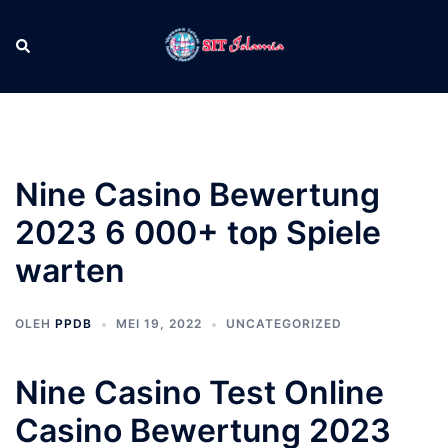
Langsung
ke
Cari
Men
isi
tog
Nine Casino Bewertung
2023 6 000+ top Spiele
warten
OLEH
PPDB
MEI 19, 2022
UNCATEGORIZED
Nine Casino Test Online
Casino Bewertung 2023