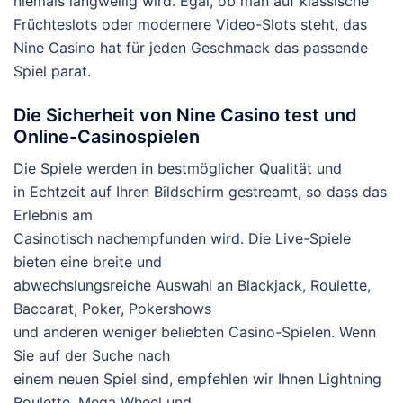
niemals langweilig wird. Egal, ob man auf klassische
Früchteslots oder modernere Video-Slots steht, das
Nine Casino hat für jeden Geschmack das passende
Spiel parat.
Die Sicherheit von Nine Casino test und
Online-Casinospielen
Die Spiele werden in bestmöglicher Qualität und
in Echtzeit auf Ihren Bildschirm gestreamt, so dass das
Erlebnis am
Casinotisch nachempfunden wird. Die Live-Spiele
bieten eine breite und
abwechslungsreiche Auswahl an Blackjack, Roulette,
Baccarat, Poker, Pokershows
und anderen weniger beliebten Casino-Spielen. Wenn
Sie auf der Suche nach
einem neuen Spiel sind, empfehlen wir Ihnen Lightning
Roulette, Mega Wheel und