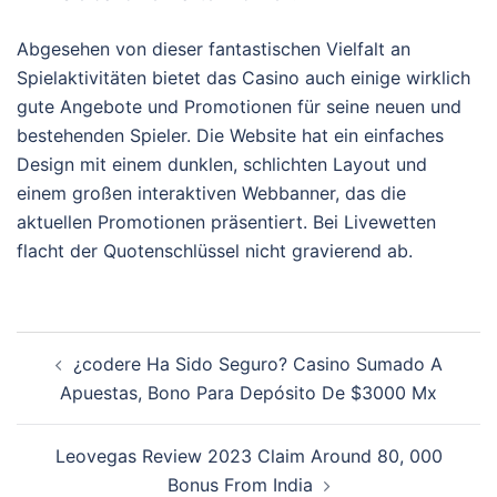
Abgesehen von dieser fantastischen Vielfalt an
Spielaktivitäten bietet das Casino auch einige wirklich
gute Angebote und Promotionen für seine neuen und
bestehenden Spieler. Die Website hat ein einfaches
Design mit einem dunklen, schlichten Layout und
einem großen interaktiven Webbanner, das die
aktuellen Promotionen präsentiert. Bei Livewetten
flacht der Quotenschlüssel nicht gravierend ab.
Navigasi
¿codere Ha Sido Seguro? Casino Sumado A
Tulisan
Apuestas, Bono Para Depósito De $3000 Mx
Leovegas Review 2023 Claim Around 80, 000
Bonus From India