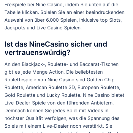
Freispiele bei Nine Casino, indem Sie unten auf die
Tabelle klicken. Spielen Sie an einer beeindruckenden
Auswahl von über 6.000 Spielen, inklusive top Slots,
Jackpots und Live Casino Spielen.
Ist das NineCasino sicher und
vertrauenswürdig?
An den Blackjack-, Roulette- und Baccarat-Tischen
gibt es jede Menge Action. Die beliebtesten
Roulettespiele von Nine Casino sind Golden Chip
Roulette, American Roulette 3D, European Roulette,
Gold Roulette und Lucky Roulette. Nine Casino bietet
Live-Dealer-Spiele von den führenden Anbietern.
Demnach können Sie jedes Spiel mit Videos in
höchster Qualität verfolgen, was die Spannung des
Spiels mit einem Live-Dealer noch verstärkt. Sie