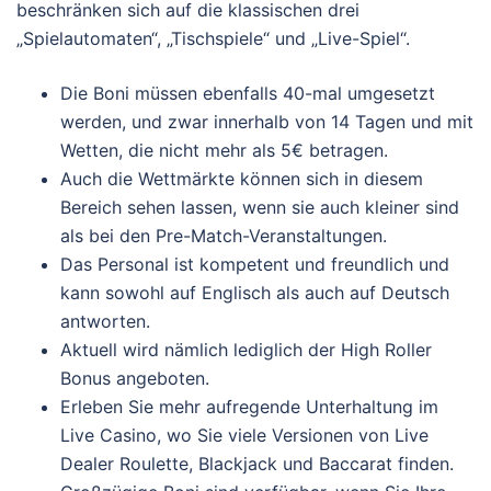
beschränken sich auf die klassischen drei
„Spielautomaten“, „Tischspiele“ und „Live-Spiel“.
Die Boni müssen ebenfalls 40-mal umgesetzt
werden, und zwar innerhalb von 14 Tagen und mit
Wetten, die nicht mehr als 5€ betragen.
Auch die Wettmärkte können sich in diesem
Bereich sehen lassen, wenn sie auch kleiner sind
als bei den Pre-Match-Veranstaltungen.
Das Personal ist kompetent und freundlich und
kann sowohl auf Englisch als auch auf Deutsch
antworten.
Aktuell wird nämlich lediglich der High Roller
Bonus angeboten.
Erleben Sie mehr aufregende Unterhaltung im
Live Casino, wo Sie viele Versionen von Live
Dealer Roulette, Blackjack und Baccarat finden.