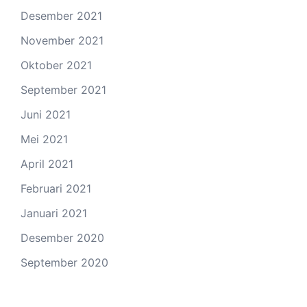
Desember 2021
November 2021
Oktober 2021
September 2021
Juni 2021
Mei 2021
April 2021
Februari 2021
Januari 2021
Desember 2020
September 2020