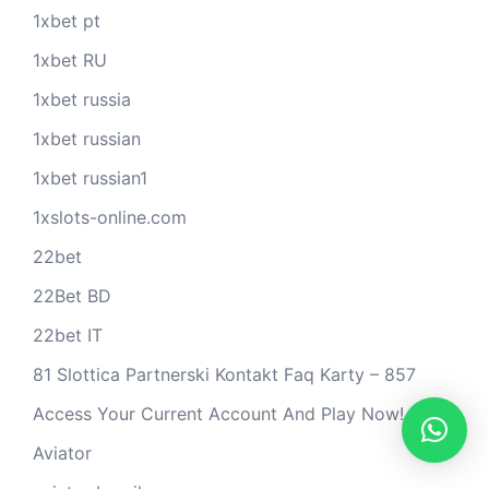
1xbet pt
1xbet RU
1xbet russia
1xbet russian
1xbet russian1
1xslots-online.com
22bet
22Bet BD
22bet IT
81 Slottica Partnerski Kontakt Faq Karty – 857
Access Your Current Account And Play Now! – 534
Aviator