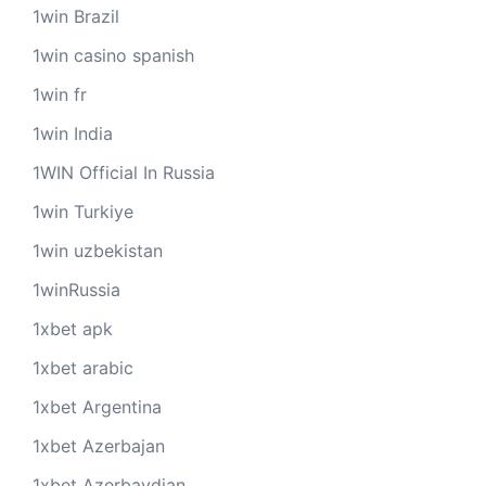
1win Brazil
1win casino spanish
1win fr
1win India
1WIN Official In Russia
1win Turkiye
1win uzbekistan
1winRussia
1xbet apk
1xbet arabic
1xbet Argentina
1xbet Azerbajan
1xbet Azerbaydjan