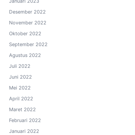
Januari 2023
Desember 2022
November 2022
Oktober 2022
September 2022
Agustus 2022
Juli 2022
Juni 2022
Mei 2022
April 2022
Maret 2022
Februari 2022
Januari 2022